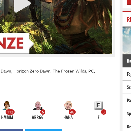
R
Ha
o Dawn
,
Horizon Zero Dawn: The Frozen Wilds
,
PC
,
Fo
Sc
Pa
112
6
48
3
Sp
HMMM
ARRGG
HAHA
F
De