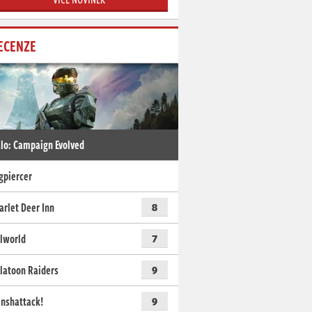
ECENZE
lo: Campaign Evolved
gpiercer
arlet Deer Inn
8
lworld
7
latoon Raiders
9
nshattack!
9