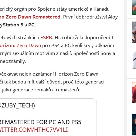
erický orgán pro Spojené státy americké a Kanadu
on Zero Dawn Remastered
. První dobrodružství Aloy
ayStation 5
a
PC
.
netových stránkách
ESRB
. Hra obdržela doporučení T
orizon: Zero Dawn
pro PS4 a PC kvůli krvi, odkazům
ným sexuálním motivům a násilí. Společnosti Sony a
 neoznámily.
 očekávat nejen oznámení Horizon Zero Dawn
či tak budou mít další důvod, proč této generaci
at jako generace remaků a remasterů.
ZUBY_TECH) 
EMASTERED FOR PC AND PS5 
WITTER.COM/HTHC7VV1LI