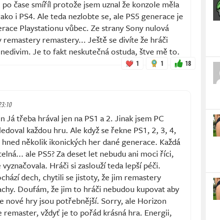
e po čase smíříl protože jsem uznal že konzole měla
jako i PS4. Ale teda nezlobte se, ale PS5 generace je
erace Playstationu vůbec. Ze strany Sony nulová
remastery remastery... Ještě se divíte že hráči
e nedivim. Je to fakt neskutečná ostuda, štve mě to.
1
1
18
 23:10
Já třeba hrával jen na PS1 a 2. Jinak jsem PC
ledoval každou hru. Ale když se řekne PS1, 2, 3, 4,
 hned několik ikonických her dané generace. Každá
lná... ale PS5? Za deset let nebudu ani moci říci,
vyznačovala. Hráči si zaslouží teda lepší péči.
chází dech, chytili se jistoty, že jim remastery
chy. Doufám, že jim to hráči nebudou kupovat aby
e nové hry jsou potřebnější. Sorry, ale Horizon
remaster, vždyť je to pořád krásná hra. Energii,