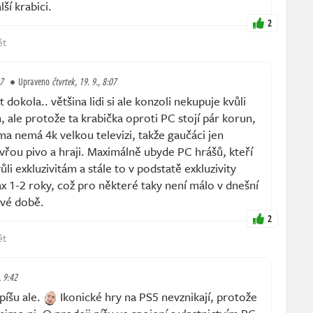
ší krabici.
2
ět
07
Upraveno
čtvrtek, 19. 9., 8:07
dokola.. většina lidi si ale konzoli nekupuje kvůli
, ale protože ta krabička oproti PC stojí pár korun,
a nemá 4k velkou televizi, takže gaučáci jen
vřou pivo a hraji. Maximálně ubyde PC hrášů, kteří
ůli exkluzivitám a stále to v podstatě exkluzivity
ax 1-2 roky, což pro některé taky není málo v dnešní
ivé době.
2
ět
, 9:42
íšu ale.
Ikonické hry na PS5 nevznikají, protože