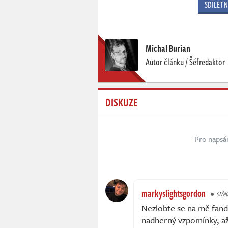
SDÍLET 
Michal Burian
Autor článku / Šéfredaktor
DISKUZE
Pro napsá
markyslightsgordon
střed
Nezlobte se na mě fand
nadherný vzpomínky, až t