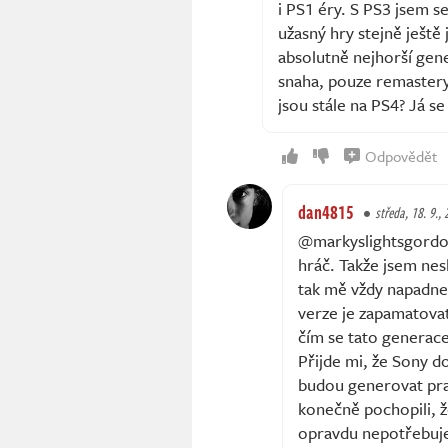
i PS1 éry. S PS3 jsem s
užasný hry stejně ještě 
absolutně nejhorší gen
snaha, pouze remastery 
jsou stále na PS4? Já s
Odpovědět
dan4815
středa, 18. 9.,
@markyslightsgordon 
hráč. Takže jsem nes
tak mě vždy napadne
verze je zapamatovate
čím se tato generace 
Přijde mi, že Sony do
budou generovat pra
konečně pochopili, ž
opravdu nepotřebuje 