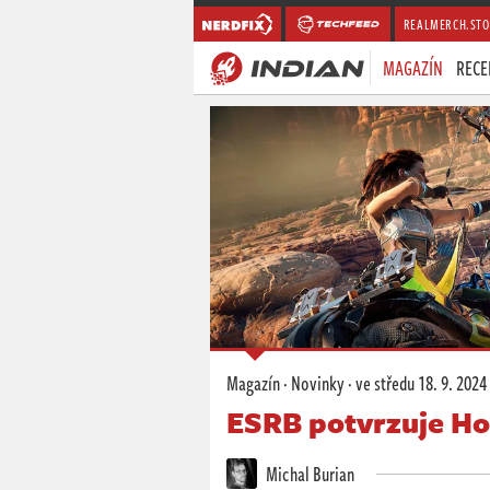
REALMERCH.STO
MAGAZÍN
RECE
Magazín
·
Novinky
·
ve středu
18. 9. 2024
ESRB potvrzuje H
Michal Burian