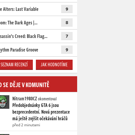
e Alters: Last Variable
9
om: The Dark Ages |…
8
sassin’s Creed: Black Flag…
7
ythm Paradise Groove
9
SEZNAM RECENZÍ
JAK HODNOTÍME
O SE DĚJE V KOMUNITĚ
Nitram1980CZ
okomentoval
Předobjednávky GTA 6 jsou
bezprecedentní. Nová prezentace
má ještě zvýšit očekávání hráčů
před 2 minutami