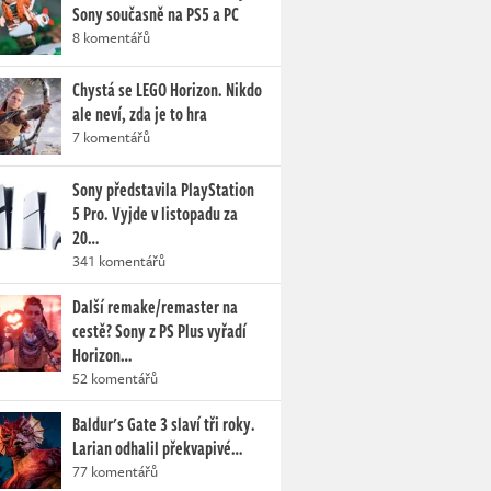
Sony současně na PS5 a PC
8 komentářů
Chystá se LEGO Horizon. Nikdo
ale neví, zda je to hra
7 komentářů
Sony představila PlayStation
5 Pro. Vyjde v listopadu za
20…
341 komentářů
Další remake/remaster na
cestě? Sony z PS Plus vyřadí
Horizon…
52 komentářů
Baldur's Gate 3 slaví tři roky.
Larian odhalil překvapivé…
77 komentářů