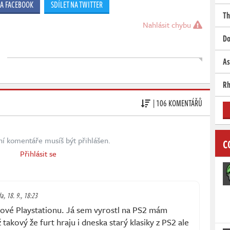
NA FACEBOOK
SDÍLET NA TWITTER
Th
Nahlásit chybu
Do
As
Rh
| 106 KOMENTÁŘŮ
ní komentáře musíš být přihlášen.
C
Přihlásit se
a, 18. 9., 18:23
ové Playstationu. Já sem vyrostl na PS2 mám
akový že furt hraju i dneska starý klasiky z PS2 ale