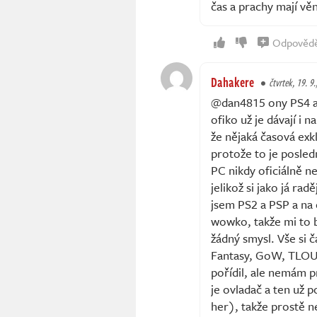
čas a prachy mají v
Odpověd
Dahakere
čtvrtek, 19. 9.
@dan4815 ony PS4 a 
ofiko už je dávají i 
že nějaká časová exkl
protože to je posledn
PC nikdy oficiálně ne
jelikož si jako já ra
jsem PS2 a PSP a na 
wowko, takže mi to b
žádný smysl. Vše si 
Fantasy, GoW, TLOU,
pořídil, ale nemám p
je ovladač a ten už
her), takže prostě 