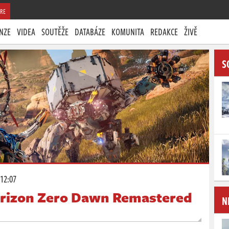
RE
NZE
VIDEA
SOUTĚŽE
DATABÁZE
KOMUNITA
REDAKCE
ŽIVĚ
S
 12:07
orizon Zero Dawn Remastered
N