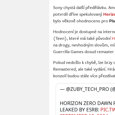
Sony chystá další předělávku. Am
potvrdil dříve spekulovaný
Horiz
bylo věkově ohodnoceno pro
Pl
Hodnocení je dostupné na inter
(Teen), které má také původní
H
na drogy, nevhodným slovům, mír
Guerrilla Games dosud remaster
Pokud nedošlo k chybě, lze brzy
Remastered, ale také vydání. Hrá
konzolí budou stále více přezdív
— @ZUBY_TECH_PRO (@
HORIZON ZERO DAWN R
LEAKED BY ESRB: 
PIC.T