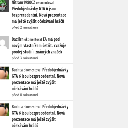
Nitram1980CZ
okomentoval
Předobjednávky GTA 6 jsou
bezprecedentní. Nová prezentace
má ještě zvýšit očekávání hráčů
před 2 minutami
Dazlirn
EA má pod
okomentoval
novým vlastníkem šetřit. Zvažuje
prodej studií i známých značek
před 3 minutami
Buchta
Předobjednávky
okomentoval
GTA 6 jsou bezprecedentní. Nová
prezentace má ještě zvýšit
očekávání hráčů
před 8 minutami
Buchta
Předobjednávky
okomentoval
GTA 6 jsou bezprecedentní. Nová
prezentace má ještě zvýšit
očekávání hráčů