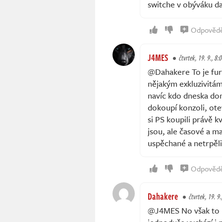
switche v obýváku dal
Odpověd
J4MES
čtvrtek, 19. 9., 8:
@Dahakere To je furt 
nějakým exkluzivitám
navíc kdo dneska dom
dokoupí konzoli, ote
si PS koupili právě kv
jsou, ale časové a m
uspěchané a netrpěl
Odpověd
Dahakere
čtvrtek, 19. 9.
@J4MES No však to p