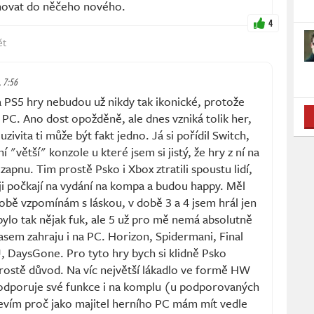
ěnovat do něčeho nového.
4
ět
, 7:56
PS5 hry nebudou už nikdy tak ikonické, protože
na PC. Ano dost opožděně, ale dnes vzniká tolik her,
uzivita ti může být fakt jedno. Já si pořídil Switch,
í "větší" konzole u které jsem si jistý, že hry z ní na
zapnu. Tim prostě Psko i Xbox ztratili spoustu lidí,
ději počkají na vydání na kompa a budou happy. Měl
obě vzpomínám s láskou, v době 3 a 4 jsem hrál jen
ylo tak nějak fuk, ale 5 už pro mě nemá absolutně
časem zahraju i na PC. Horizon, Spidermani, Final
 DaysGone. Pro tyto hry bych si klidně Psko
rostě důvod. Na víc největší lákadlo ve formě HW
 podporuje své funkce i na komplu (u podporovaných
nevím proč jako majitel herního PC mám mít vedle