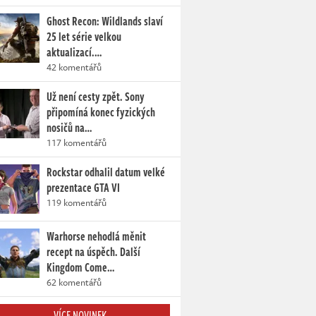
Ghost Recon: Wildlands slaví
25 let série velkou
aktualizací.…
42 komentářů
Už není cesty zpět. Sony
připomíná konec fyzických
nosičů na…
117 komentářů
Rockstar odhalil datum velké
prezentace GTA VI
119 komentářů
Warhorse nehodlá měnit
recept na úspěch. Další
Kingdom Come…
62 komentářů
VÍCE NOVINEK