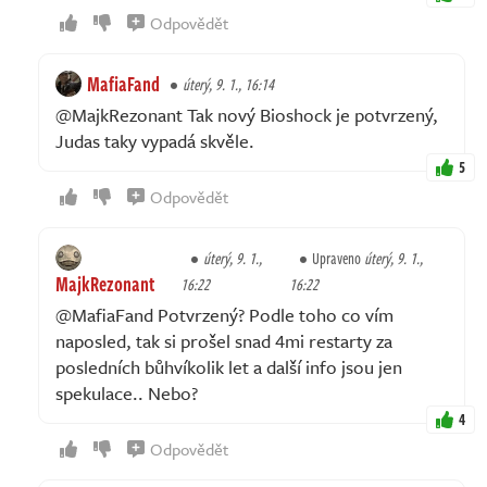
Odpovědět
MafiaFand
úterý, 9. 1., 16:14
@MajkRezonant Tak nový Bioshock je potvrzený,
Judas taky vypadá skvěle.
5
Odpovědět
úterý, 9. 1.,
Upraveno
úterý, 9. 1.,
MajkRezonant
16:22
16:22
@MafiaFand Potvrzený? Podle toho co vím
naposled, tak si prošel snad 4mi restarty za
posledních bůhvíkolik let a další info jsou jen
spekulace.. Nebo?
4
Odpovědět