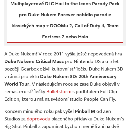
Multiplayerové DLC Hail to the Icons Parody Pack
pro Duke Nukem Forever nabídlo parodie
klasických map z DOOMu 2, Call of Duty 4, Team
Fortress 2 nebo Halo
A Duke Nukem? V roce 2011 vyšla ještě nepovedená hra
Duke Nukem: Critical Mass
pro Nintendo DS a o 5 let
později Gearbox oživil kultovní střílečku Duke Nukem 3D
v rámci projektu
Duke Nukem 3D: 20th Anniversary
World Tour
. V následujícím roce se zase Duke objevil v
remasteru střílečky
Bulletstorm
s podtitulem Full Clip
Edition, kterou má na svědomí studio People Can Fly.
Koncem minulého roku pak vyšel
Pinball M
od Zen
Studios za
doprovodu
placeného přídavku Duke Nukem's
Big Shot Pinball a zapomínat bychom neměli ani na dvě