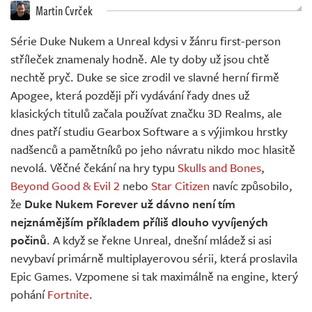
Živě
Martin Cvrček
Série Duke Nukem a Unreal kdysi v žánru first-person
stříleček znamenaly hodně. Ale ty doby už jsou chtě
nechtě pryč. Duke se sice zrodil ve slavné herní firmě
Apogee, která později při vydávání řady dnes už
klasických titulů začala používat značku 3D Realms, ale
dnes patří studiu Gearbox Software a s výjimkou hrstky
nadšenců a pamětníků po jeho návratu nikdo moc hlasitě
nevolá. Věčné čekání na hry typu
Skulls and Bones
,
Beyond Good & Evil 2
nebo
Star Citizen
navíc způsobilo,
že
Duke Nukem Forever už dávno není tím
nejznámějším příkladem příliš dlouho vyvíjených
počinů
. A když se řekne Unreal, dnešní mládež si asi
nevybaví primárně multiplayerovou sérii, která proslavila
Epic Games. Vzpomene si tak maximálně na engine, který
pohání
Fortnite
.