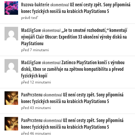
Ruzova-bakterie
Už není cesty zpět. Sony připomíná
okomentoval
konec fyzických nosičů na krabicích PlayStationu 5
právě teď
MadJigSaw
„Je to smutné rozhodnutí,“ komentují
okomentoval
vývojáři Clair Obscur: Expedition 33 ukončení výroby disků na
PlayStationu
před 7 minutami
MadJigSaw
Zatímco PlayStation končí s výrobou
okomentoval
disků, Xbox se zaměřuje na zpětnou kompatibilitu a převod
fyzických kopií
před 12 minutami
PanPrcstenu
Už není cesty zpět. Sony připomíná
okomentoval
konec fyzických nosičů na krabicích PlayStationu 5
před 43 minutami
PanPrcstenu
Už není cesty zpět. Sony připomíná
okomentoval
konec fyzických nosičů na krabicích PlayStationu 5
před 46 minutami