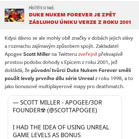
DUKE NUKEM FOREVER JE ZPĚT
ZÁSLUHOU ÚNIKU VERZE Z ROKU 2001
Kdysi dávno se ale mohly obě značky v dobách jejich slávy
a rozmachu zajímavým způsobem spojit. Zakladatel
Apogee
Scott Miller
na Twitteru
zveřejnil
překvapivě
prostou podobu dohody s Epicem z roku 2001, jež
dokládá, že
původní tvůrci Duke Nukem Forever směli
použít levely prvního dílu série Unreal
z roku 1998, a to
jako bonusové multiplayerové mapy pro deathmatch.
— SCOTT MILLER - APOGEE/3DR 
FOUNDER☢️ (@SCOTTAPOGEE) 
I HAD THE IDEA OF USING UNREAL 
GAME LEVELS AS BONUS 