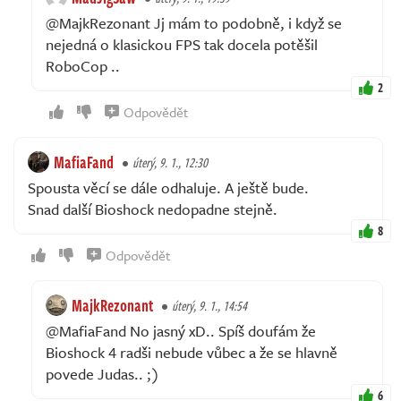
@MajkRezonant Jj mám to podobně, i když se
nejedná o klasickou FPS tak docela potěšil
RoboCop ..
2
Odpovědět
MafiaFand
úterý, 9. 1., 12:30
Spousta věcí se dále odhaluje. A ještě bude.
Snad další Bioshock nedopadne stejně.
8
Odpovědět
MajkRezonant
úterý, 9. 1., 14:54
@MafiaFand No jasný xD.. Spíš doufám že
Bioshock 4 radši nebude vůbec a že se hlavně
povede Judas.. ;)
6