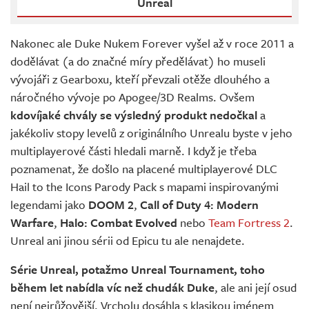
Unreal
Nakonec ale Duke Nukem Forever vyšel až v roce 2011 a
dodělávat (a do značné míry předělávat) ho museli
vývojáři z Gearboxu, kteří převzali otěže dlouhého a
náročného vývoje po Apogee/3D Realms. Ovšem
kdovíjaké chvály se výsledný produkt nedočkal
a
jakékoliv stopy levelů z originálního Unrealu byste v jeho
multiplayerové části hledali marně. I když je třeba
poznamenat, že došlo na placené multiplayerové DLC
Hail to the Icons Parody Pack s mapami inspirovanými
legendami jako
DOOM 2
,
Call of Duty 4: Modern
Warfare
,
Halo: Combat Evolved
nebo
Team Fortress 2
.
Unreal ani jinou sérii od Epicu tu ale nenajdete.
Série Unreal, potažmo Unreal Tournament, toho
během let nabídla víc než chudák Duke
, ale ani její osud
není nejrůžovější. Vrcholu dosáhla s klasikou jménem