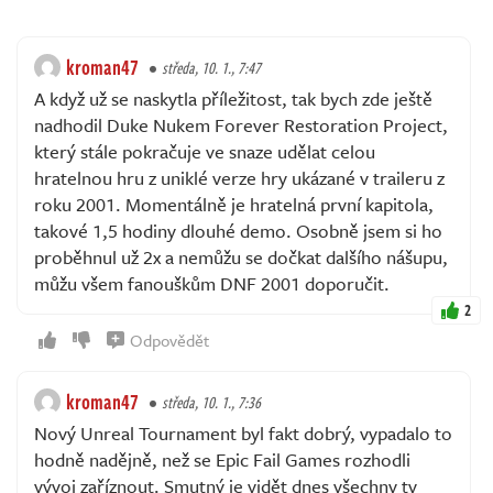
kroman47
středa, 10. 1., 7:47
A když už se naskytla příležitost, tak bych zde ještě
nadhodil Duke Nukem Forever Restoration Project,
který stále pokračuje ve snaze udělat celou
hratelnou hru z uniklé verze hry ukázané v traileru z
roku 2001. Momentálně je hratelná první kapitola,
takové 1,5 hodiny dlouhé demo. Osobně jsem si ho
proběhnul už 2x a nemůžu se dočkat dalšího nášupu,
můžu všem fanouškům DNF 2001 doporučit.
2
Odpovědět
kroman47
středa, 10. 1., 7:36
Nový Unreal Tournament byl fakt dobrý, vypadalo to
hodně nadějně, než se Epic Fail Games rozhodli
vývoj zaříznout. Smutný je vidět dnes všechny ty