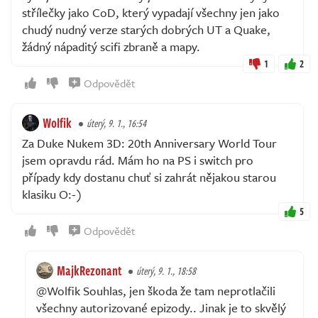
střílečky jako CoD, který vypadají všechny jen jako
chudý nudný verze starých dobrých UT a Quake,
žádný nápaditý scifi zbraně a mapy.
1
2
Odpovědět
Wolfik
úterý, 9. 1., 16:54
Za Duke Nukem 3D: 20th Anniversary World Tour
jsem opravdu rád. Mám ho na PS i switch pro
případy kdy dostanu chuť si zahrát nějakou starou
klasiku O:-)
5
Odpovědět
MajkRezonant
úterý, 9. 1., 18:58
@Wolfik Souhlas, jen škoda že tam neprotlačili
všechny autorizované epizody.. Jinak je to skvělý