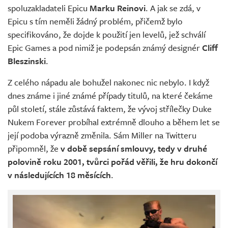
spoluzakladateli Epicu
Marku Reinovi
. A jak se zdá, v
Epicu s tím neměli žádný problém, přičemž bylo
specifikováno, že dojde k použití jen levelů, jež schválí
Epic Games a pod nimiž je podepsán známý designér
Cliff
Bleszinski
.
Z celého nápadu ale bohužel nakonec nic nebylo. I když
dnes známe i jiné známé případy titulů, na které čekáme
půl století, stále zůstává faktem, že vývoj střílečky Duke
Nukem Forever probíhal extrémně dlouho a během let se
její podoba výrazně změnila. Sám Miller na Twitteru
připomněl, že
v době sepsání smlouvy, tedy v druhé
polovině roku 2001, tvůrci pořád věřili, že hru dokončí
v následujících 18 měsících
.