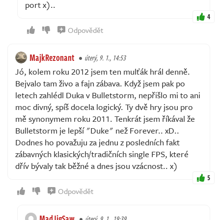
port x)..
4
Odpovědět
MajkRezonant
úterý, 9. 1., 14:53
Jó, kolem roku 2012 jsem ten mulťák hrál denně.
Bejvalo tam živo a fajn zábava. Když jsem pak po
letech zahlédl Duka v Bulletstorm, nepřišlo mi to ani
moc divný, spíš docela logický. Ty dvě hry jsou pro
mě synonymem roku 2011. Tenkrát jsem říkával že
Bulletstorm je lepší "Duke" než Forever.. xD..
Dodnes ho považuju za jednu z posledních fakt
zábavných klasických/tradičních single FPS, které
dřív bývaly tak běžné a dnes jsou vzácnost.. x)
5
Odpovědět
MadJigSaw
úterý, 9. 1., 19:39