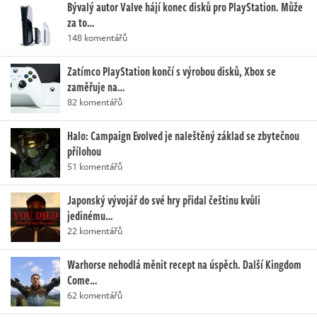
Bývalý autor Valve hájí konec disků pro PlayStation. Může
za to…
148 komentářů
Zatímco PlayStation končí s výrobou disků, Xbox se
zaměřuje na…
82 komentářů
Halo: Campaign Evolved je naleštěný základ se zbytečnou
přílohou
51 komentářů
Japonský vývojář do své hry přidal češtinu kvůli
jedinému…
22 komentářů
Warhorse nehodlá měnit recept na úspěch. Další Kingdom
Come…
62 komentářů