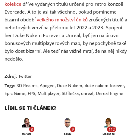
kolekce
dříve vydaných titulů určené pro retro konzoli
Evercade. A to je asi tak všechno, pokud pomineme
bizarní období
velkého množství úniků
zrušených titulů a
nehotových verzí na přelomu let 2022 a 2023. Spojení
her Duke Nukem Forever a Unreal, byť jen na úrovni
bonusových multiplayerových map, by nepochybně také
bylo dost bizarní. Ale teď nás vážně mrzí, že na něj nikdy
nedošlo.
Zdroj:
Twitter
Tagy:
3D Realms
,
Apogee
,
Duke Nukem
,
duke nukem forever
,
Epic Game
,
FPS
,
Multiplayer
,
Střílečka
,
unreal
,
Unreal Engine
LÍBIL SE TI ČLÁNEK?
8
9
112
WOW
MEH
HMMM