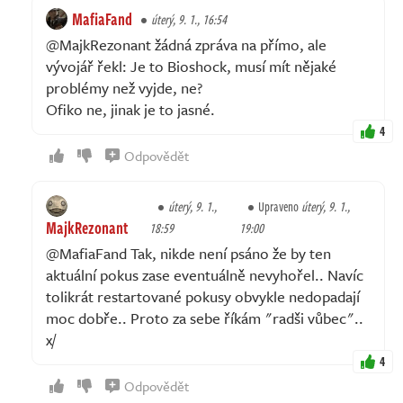
MafiaFand
úterý, 9. 1., 16:54
@MajkRezonant žádná zpráva na přímo, ale
vývojář řekl: Je to Bioshock, musí mít nějaké
problémy než vyjde, ne?
Ofiko ne, jinak je to jasné.
4
Odpovědět
úterý, 9. 1.,
Upraveno
úterý, 9. 1.,
MajkRezonant
18:59
19:00
@MafiaFand Tak, nikde není psáno že by ten
aktuální pokus zase eventuálně nevyhořel.. Navíc
tolikrát restartované pokusy obvykle nedopadají
moc dobře.. Proto za sebe říkám "radši vůbec"..
x/
4
Odpovědět