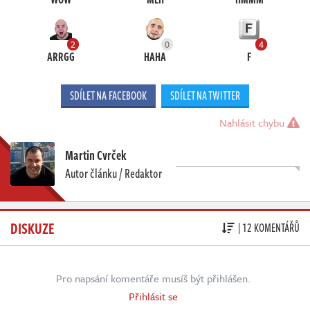
2
0
4
ARRGG
HAHA
F
SDÍLET NA FACEBOOK
SDÍLET NA TWITTER
Nahlásit chybu
Martin Cvrček
Autor článku / Redaktor
DISKUZE
| 12 KOMENTÁŘŮ
Pro napsání komentáře musíš být přihlášen.
Přihlásit se