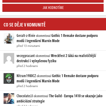
JAK HODNOTÍME
CO SE DĚJE V KOMUNITĚ
Geralt-z-Rivie
Gothic 1 Remake dostane podporu
okomentoval
modů i legendární Marvin Mode
před 13 minutami
vecnypracant
Wreckfest 2 láká na realističtější
okomentoval
destrukci i vylepšenou fyziku
před 2 hodinami
Nitram1980CZ
Gothic 1 Remake dostane podporu
okomentoval
modů i legendární Marvin Mode
před 2 hodinami
ChocolateJJ
The Guild - Europa 1410 se ukazuje jako
okomentoval
ambiciózní strategie
před 3 hodinami