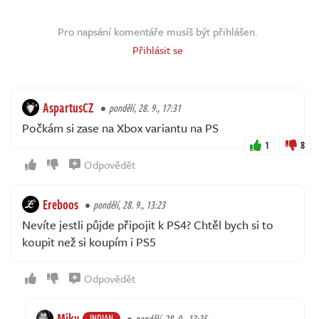
Pro napsání komentáře musíš být přihlášen.
Přihlásit se
AspartusCZ
pondělí, 28. 9., 17:31
Počkám si zase na Xbox variantu na PS
1
8
Odpovědět
Ereboos
pondělí, 28. 9., 13:23
Nevíte jestli půjde připojit k PS4? Chtěl bych si to
koupit než si koupím i PS5
Odpovědět
Miky
INDIAN
pondělí, 28. 9., 13:35