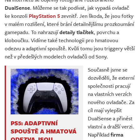
Živě
DualSense
. Můžeme se tak podívat, jak vypadá ovladač
ke konzoli
PlayStation 5
zevnitř. Jen škoda, že jsou fotky
v malém rozlišení, které brání detailnějšímu prozkoumání
gamepadu. To nahrazují
detaily tlačítek
, povrchu a
kloboučku. Vidíme také technologii pro hmatovou
odezvu a adaptivní spouště. Kvůli tomu jsou triggery větší
než v předešlých modelech ovladačů od Sony.
Současně jsme se
dozvěděli, že externí
společnosti pracují
na vlastních verzích
nového ovladače. Za
cíl mají vylepšit
DualSense a přinést
PS5: ADAPTIVNÍ
vlastní a dražší verzi.
SPOUŠTĚ A HMATOVÁ
Například
firma
ODEZVA JSOU