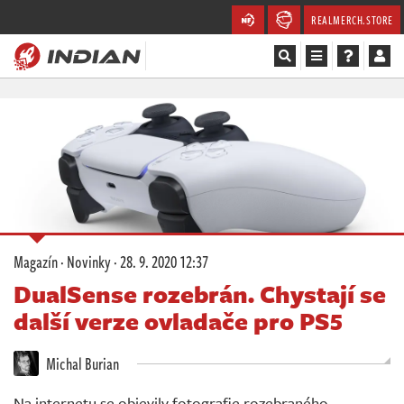
REALMERCH.STORE
Magazín
Recenze
Videa
Soutěže
Magazín
·
Novinky
·
28. 9. 2020 12:37
Databáze
DualSense rozebrán. Chystají se
další verze ovladače pro PS5
Komunita
Michal Burian
Redakce
Na internetu se objevily fotografie rozebraného