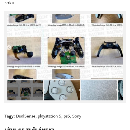
roku.
Tagy:
DualSense
,
playstation 5
,
ps5
,
Sony
LÍBIL SE TI ČLÁNEK?