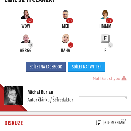
57
10
61
WOW
MEH
HMMM
0
3
0
ARRGG
HAHA
F
SDÍLET NA FACEBOOK
SDÍLET NA TWITTER
Nahlásit chybu
Michal Burian
Autor článku / Šéfredaktor
DISKUZE
| 6 KOMENTÁŘŮ