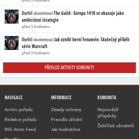
Durhil
The Guild - Europa 1410 se ukazuje jako
okomentoval
ambiciózní strategie
před 3 hodinami
Durhil
Jak vznikl herní fenomén: Skutečný příběh
okomentoval
série Warcraft
před 3 hodinami
PŘEHLED AKTIVITY KOMUNITY
NAVIGACE
INFORMACE
KOMUNITA
Archiv pořadu
Zásady ochrany
Nejnovější
příspěvky
Redakce pořadu
Pravidla užívání
Žebříček uživatelů
RSS Atom Feed
Jak hodnotíme
NerdFix
Inzerce na