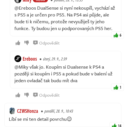
@Ereboos DualSense si nyní nekoupíš, vychází až
s PS5 a je určen pro PS5. Na PS4 asi půjde, ale
bude ti k ničemu, protože nevyužiješ ty jeho
funkce. Ty budou jen u podporovaných PS5 her.
6
Odpovědět
Ereboos
úterý, 29. 9., 2:39
@Miky však jo. Koupím si Dualsense k PS4 a
později si koupím i PS5 a pokud bude v balení už
jeden ovladač tak budu mít dva
1
Odpovědět
CZWSHonza
pondělí, 28. 9., 10:43
Líbí se mi ten detail povrchu😉
14