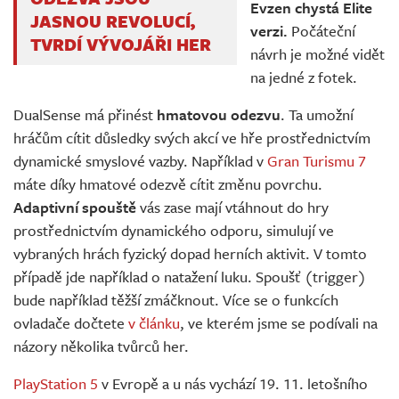
Evzen chystá Elite
JASNOU REVOLUCÍ,
verzi.
Počáteční
TVRDÍ VÝVOJÁŘI HER
návrh je možné vidět
na jedné z fotek.
DualSense má přinést
hmatovou odezvu
. Ta umožní
hráčům cítit důsledky svých akcí ve hře prostřednictvím
dynamické smyslové vazby. Například v
Gran Turismu 7
máte díky hmatové odezvě cítit změnu povrchu.
Adaptivní spouště
vás zase mají vtáhnout do hry
prostřednictvím dynamického odporu, simulují ve
vybraných hrách fyzický dopad herních aktivit. V tomto
případě jde například o natažení luku. Spoušť (trigger)
bude například těžší zmáčknout. Více se o funkcích
ovladače dočtete
v článku
, ve kterém jsme se podívali na
názory několika tvůrců her.
PlayStation 5
v Evropě a u nás vychází 19. 11. letošního