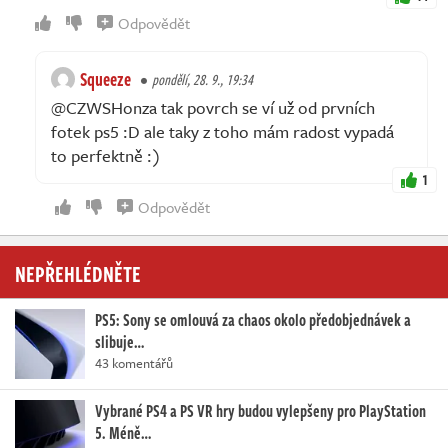
Odpovědět
Squeeze
pondělí, 28. 9., 19:34
@CZWSHonza tak povrch se ví už od prvních
fotek ps5 :D ale taky z toho mám radost vypadá
to perfektně :)
1
Odpovědět
NEPŘEHLÉDNĚTE
PS5: Sony se omlouvá za chaos okolo předobjednávek a
slibuje…
43 komentářů
Vybrané PS4 a PS VR hry budou vylepšeny pro PlayStation
5. Méně…