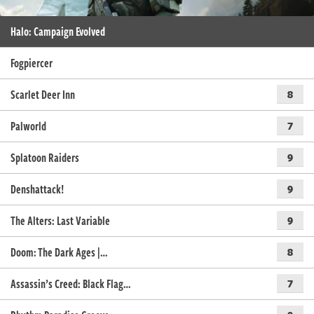
Halo: Campaign Evolved
Fogpiercer
Scarlet Deer Inn
8
Palworld
7
Splatoon Raiders
9
Denshattack!
9
The Alters: Last Variable
9
Doom: The Dark Ages |…
8
Assassin’s Creed: Black Flag…
7