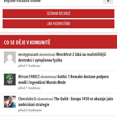
Rhythm Paradise Groove
9
SEZNAM RECENZÍ
JAK HODNOTÍME
CO SE DĚJE V KOMUNITĚ
vecnypracant
Wreckfest 2 láká na realističtější
okomentoval
destrukci i vylepšenou fyziku
před 1 hodinou
Nitram1980CZ
Gothic 1 Remake dostane podporu
okomentoval
modů i legendární Marvin Mode
před 1 hodinou
ChocolateJJ
The Guild - Europa 1410 se ukazuje jako
okomentoval
ambiciózní strategie
před 2 hodinami