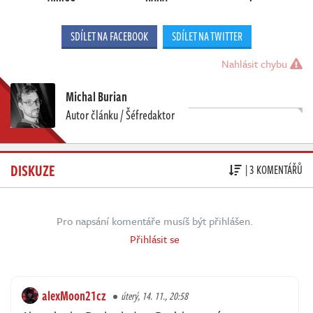
SDÍLET NA FACEBOOK
SDÍLET NA TWITTER
Nahlásit chybu
Michal Burian
Autor článku / Šéfredaktor
DISKUZE
| 3 KOMENTÁŘŮ
Pro napsání komentáře musíš být přihlášen.
Přihlásit se
alexMoon21cz
úterý, 14. 11., 20:58