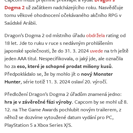
Živě
Dogma 2
už začátkem nadcházejícího roku. Nasvědčuje
tomu věkové ohodnocení očekávaného akčního RPG v
Saúdské Arábii.
Dragon’s Dogma 2 od místního úřadu
obdržela
rating od
18 let. Jde to ruku v ruce s nedávným prohlášením
japonské společnosti, že do 31. 3. 2024
uvede
na trh ještě
jeden AAA titul. Nespecifikovala, o jaký jde, ale označila
ho za
eso, které je schopné prodat miliony kusů
.
Předpokládalo se, že by mohlo jít o
nový Monster
Hunter
, série totiž 11. 3. 2024 oslaví 20. výročí.
Předložení Dragon’s Dogma 2 úřadům znamená jedno:
hra je v závěrečné fázi výroby
. Capcom by se mohl už 8.
12. na The Game Awards pochlubit novým trailerem, z
něhož se dozvíme vytoužené datum vydání pro PC,
PlayStation 5 a Xbox Series X/S.