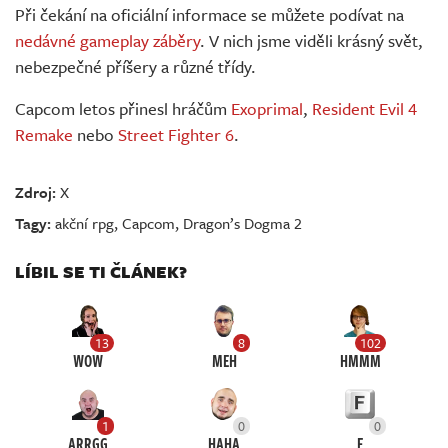
Při čekání na oficiální informace se můžete podívat na
nedávné gameplay záběry
. V nich jsme viděli krásný svět,
nebezpečné příšery a různé třídy.
Capcom letos přinesl hráčům
Exoprimal
,
Resident Evil 4
Remake
nebo
Street Fighter 6
.
Zdroj:
X
Tagy:
akční rpg
,
Capcom
,
Dragon’s Dogma 2
LÍBIL SE TI ČLÁNEK?
13
8
102
WOW
MEH
HMMM
1
0
0
ARRGG
HAHA
F