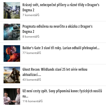
Krásný svět, nebezpečné příšery a různé třídy v Dragon’s
Dogma 2
7 komentářů
Pragmata odložena na neurčito a ukázka z Dragon's
Dogma 2
8 komentářů
Baldur's Gate 3 slaví tři roky. Larian odhalil překvapivé…
77 komentářů
Ghost Recon: Wildlands slaví 25 let série velkou
aktualizací.…
43 komentářů
Už není cesty zpět. Sony připomíná konec fyzických nosičů
na…
116 komentářů