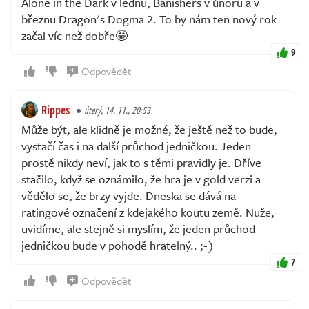
Alone in the Dark v lednu, Banishers v únoru a v
březnu Dragon's Dogma 2. To by nám ten nový rok
začal víc než dobře🤩
9
Odpovědět
Rippes
úterý, 14. 11., 20:53
Může být, ale klidně je možné, že ještě než to bude,
vystačí čas i na další průchod jedničkou. Jeden
prostě nikdy neví, jak to s těmi pravidly je. Dříve
stačilo, když se oznámilo, že hra je v gold verzi a
vědělo se, že brzy vyjde. Dneska se dává na
ratingové označení z kdejakého koutu země. Nuže,
uvidíme, ale stejně si myslím, že jeden průchod
jedničkou bude v pohodě hratelný.. ;-)
7
Odpovědět