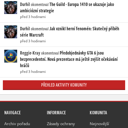
Durhil
The Guild - Europa 1410 se ukazuje jako
okomentoval
ambiciózní strategie
před 3 hodinami
Durhil
Jak vznikl herní fenomén: Skutečný příběh
okomentoval
série Warcraft
před 3 hodinami
Reggie-Kray
Předobjednávky GTA 6 jsou
okomentoval
bezprecedentní. Nová prezentace má ještě zvýšit očekávání
hráčů
před 3 hodinami
PŘEHLED AKTIVITY KOMUNITY
NAVIGACE
INFORMACE
KOMUNITA
Archiv pořadu
Zásady ochrany
Nejnovější