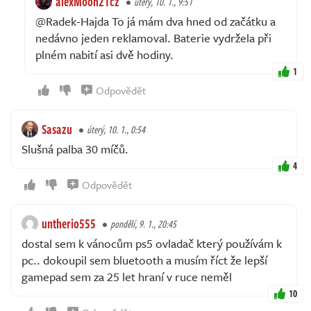
alexMoon21cz
úterý, 10. 1., 9:51
@Radek-Hajda To já mám dva hned od začátku a
nedávno jeden reklamoval. Baterie vydržela při
plném nabití asi dvě hodiny.
1
Odpovědět
Sasazu
úterý, 10. 1., 0:54
Slušná palba 30 míčů.
4
Odpovědět
untherio555
pondělí, 9. 1., 20:45
dostal sem k vánocům ps5 ovladač který používám k
pc.. dokoupil sem bluetooth a musím říct že lepší
gamepad sem za 25 let hraní v ruce neměl
10