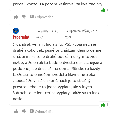
predali konzolu a potom kasirovali za kvalitne hry.
1
Odpovědět
středa, 11. 1.,
Upraveno
středa, 11. 1.,
Pepermint
10:23
10:24
@vandrak ver mi, ludia si to PS5 kúpia nech je
drahé akokolvek, jasné prichádzam denno denne
s názormi že to je drahé počkám si kým to zíde
nižšie, a že o rok to bude o dvesto eur lacnejšie a
podobne, ale dnes už má doma PS5 skoro každý
takže asi to o niečom svedčí a hlavne netreba
zabúdať že v našich končinách je to strašný
prestrel lebo je to jedna výplata, ale v iných
štátoch to je len tretina výplaty, takže sa to inak
nesie
1
Odpovědět