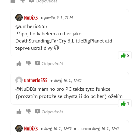
Odpovědět
NuDiXs
pondělí, 9. 1., 21:29
@untherio555
Připoj ho kabelem a u her jako
DeathStranding,FarCry 6,LittleBigPlanet atd
teprve ucítíš divy 😉
5
Odpovědět
untherio555
úterý, 10. 1., 12:30
@NuDiXs mám ho pro PC takže tyto funkce
(prozatím protože se chystají i do pc her) oželím
1
Odpovědět
NuDiXs
úterý, 10. 1., 12:39
Upraveno
úterý, 10. 1., 12:42