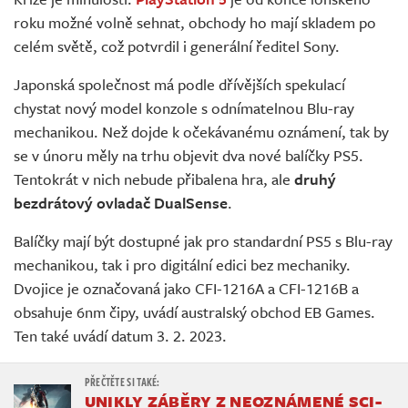
Živě
roku možné volně sehnat, obchody ho mají skladem po
celém světě, což potvrdil i generální ředitel Sony.
Japonská společnost má podle dřívějších spekulací
chystat nový model konzole s odnímatelnou Blu-ray
mechanikou. Než dojde k očekávanému oznámení, tak by
se v únoru měly na trhu objevit dva nové balíčky PS5.
Tentokrát v nich nebude přibalena hra, ale
druhý
bezdrátový ovladač DualSense
.
Balíčky mají být dostupné jak pro standardní PS5 s Blu-ray
mechanikou, tak i pro digitální edici bez mechaniky.
Dvojice je označovaná jako CFI-1216A a CFI-1216B a
obsahuje 6nm čipy, uvádí australský obchod EB Games.
Ten také uvádí datum 3. 2. 2023.
UNIKLY ZÁBĚRY Z NEOZNÁMENÉ SCI-