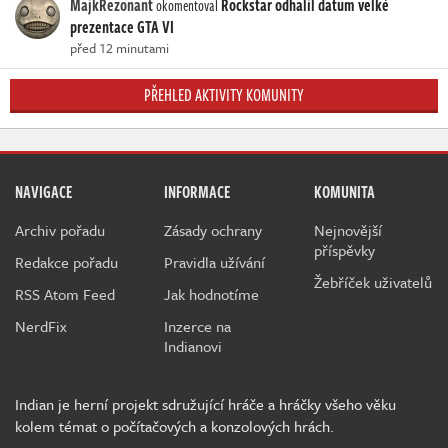
MajkRezonant
Rockstar odhalil datum velké
okomentoval
prezentace GTA VI
před 12 minutami
PŘEHLED AKTIVITY KOMUNITY
NAVIGACE
INFORMACE
KOMUNITA
Archiv pořadu
Zásady ochrany
Nejnovější
příspěvky
Redakce pořadu
Pravidla užívání
Žebříček uživatelů
RSS Atom Feed
Jak hodnotíme
NerdFix
Inzerce na
Indianovi
Indian je herní projekt sdružující hráče a hráčky všeho věku
kolem témat o počítačových a konzolových hrách.