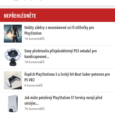
NEPŘEHLÉDNĚTE
Unikly záběry z neoznámené sci-fi střílečky pro
PlayStation
16 komentářů
Sony představila přizpůsobitelný PS5 ovladač pro
handicapované…
18 komentářů
Úspěch PlayStationu 5 a český hit Beat Saber potvrzen pro
PS VR2
6 komentářů
Jak máte položený PlayStation 5? Servisy varují před
svislým…
76 komentářů