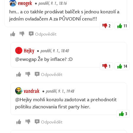
ewogek
pondělí, 9. 1., 18:16
hm.. a co takhle prodávat balíček s jednou konzolí a
jedním ovladačem A za PŮVODNÍ cenu?!!
2
11
Odpovědět
Hejky
pondělí, 9. 1., 18:40
@ewogap Že by inflace? :D
1
14
Odpovědět
vandrak
pondělí, 9. 1., 19:48
@Hejky mohli konzolu zadotovat a prehodnotit
politiku zlacnovania first party hier.
3
Odpovědět