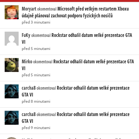
Moryart
Microsoft před velkým restartem Xboxu
okomentoval
údajně plánoval zachovat podporu fyzických nosičů
před 3 minutami
FuKy
Rockstar odhalil datum velké prezentace GTA
okomentoval
VI
před 5 minutami
Mirko
Rockstar odhalil datum velké prezentace GTA
okomentoval
VI
před 5 minutami
carcha8
Rockstar odhalil datum velké prezentace
okomentoval
GTA VI
před 8 minutami
carcha8
Rockstar odhalil datum velké prezentace
okomentoval
GTA VI
před 9 minutami