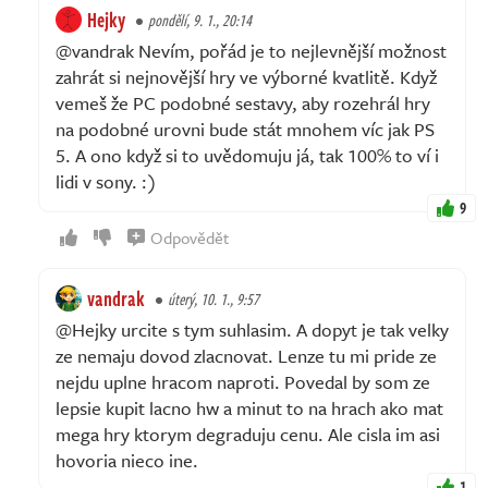
Hejky
pondělí, 9. 1., 20:14
@vandrak Nevím, pořád je to nejlevnější možnost
zahrát si nejnovější hry ve výborné kvatlitě. Když
vemeš že PC podobné sestavy, aby rozehrál hry
na podobné urovni bude stát mnohem víc jak PS
5. A ono když si to uvědomuju já, tak 100% to ví i
lidi v sony. :)
9
Odpovědět
vandrak
úterý, 10. 1., 9:57
@Hejky urcite s tym suhlasim. A dopyt je tak velky
ze nemaju dovod zlacnovat. Lenze tu mi pride ze
nejdu uplne hracom naproti. Povedal by som ze
lepsie kupit lacno hw a minut to na hrach ako mat
mega hry ktorym degraduju cenu. Ale cisla im asi
hovoria nieco ine.
1