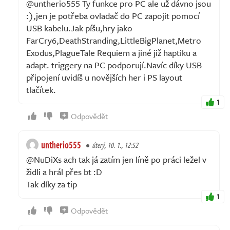
@untherio555 Ty funkce pro PC ale už dávno jsou
:),jen je potřeba ovladač do PC zapojit pomocí
USB kabelu.Jak píšu,hry jako
FarCry6,DeathStranding,LittleBigPlanet,Metro
Exodus,PlagueTale Requiem a jiné již haptiku a
adapt. triggery na PC podporují.Navíc díky USB
připojení uvidíš u novějších her i PS layout
tlačítek.
1
Odpovědět
untherio555
úterý, 10. 1., 12:52
@NuDiXs ach tak já zatím jen líně po práci ležel v
židli a hrál přes bt :D
Tak díky za tip
1
Odpovědět