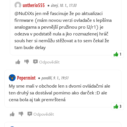
untherio555
úterý, 10. 1., 17:33
@NuDiXs jen mě fascinuje že po aktualizaci
firmware (mám novou verzi ovladače s lepšíma
analogama a pevnější pružinou pro l2/r1) je
odezva v podstatě nula a jko rozmazlenej hráč
souls her si nemůžu stěžovat a to sem čekal že
tam bude delay
1
Odpovědět
Pepermint
pondělí, 9. 1., 19:51
My sme mali v obchode len s dvomi ovládačmi ale
ten druhý sa dostával pomimo ako darček :D ale
cena bola aj tak premrštená
3
Odpovědět