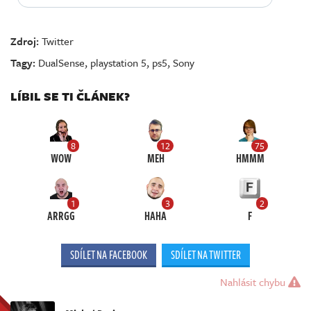
Zdroj:
Twitter
Tagy:
DualSense
,
playstation 5
,
ps5
,
Sony
LÍBIL SE TI ČLÁNEK?
8
12
75
WOW
MEH
HMMM
1
3
2
ARRGG
HAHA
F
SDÍLET NA FACEBOOK
SDÍLET NA TWITTER
Nahlásit chybu