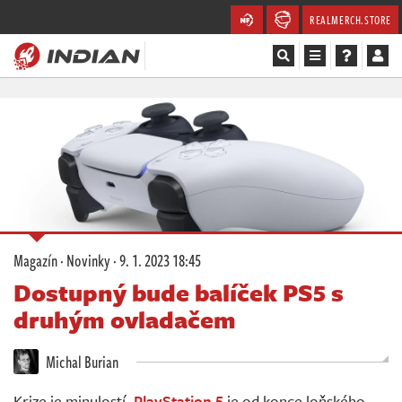
REALMERCH.STORE
Magazín
Recenze
Videa
Soutěže
Magazín
·
Novinky
·
9. 1. 2023 18:45
Databáze
Dostupný bude balíček PS5 s
druhým ovladačem
Komunita
Michal Burian
Redakce
Krize je minulostí.
PlayStation 5
je od konce loňského