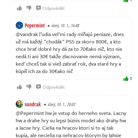
Odpovědět
Pepermint
úterý, 10. 1., 16:48
@vandrak ľudia veľmi rady míňajú peniaze, dnes
už má každý "chudák" PS5 za skoro 800€, a kto
chce hrať dobré hry dá za to 70€ako nič, kto nie
nedá ti ani 30€ takže zlacnovanie nemá význam,
keď chceš tak si vieš zahrať rok, dva staré hry a
kúpiš ich za do 30€ako nič
1
Odpovědět
vandrak
úterý, 10. 1., 20:02
@Pepermint hw je vstup do herneho sveta. Lacny
hw a drahe hry su lepsi biznis model ako drahy hw
a lacne hry. Cielia na hracov ktori si to aj tak
kupia, ale necielia na nehracov ktorym by lahsie