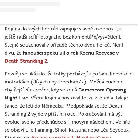
Kojima do svých her rád zapojuje slavné osobnosti, a
ještě radši sdílí fotografie bez komentáře/vysvětlení.
Stejně se zachoval v případě těchto dvou herců. Není
divu, že
fanoušci spekulují o roli Keenu Reevese v
Death Stranding 2
.
Později se ukázalo, že fotky pocházejí z pořadu Reevese o
motorkách (díky danny-freedom77). Možná budeme
chytřejší zítra večer, kdy se koná
Gamescom Opening
Night Live
. Včera Kojima postoval fotku z letadla, tak je
šance, že letí do Německa. Předpokládá se, že Death
Stranding 2 vyjde v příštím roce. Pokračování má být
evolucí svého předchůdce s filmovým nádechem. Ve hře
se objeví Elle Fanning, Shioli Kutsuna nebo Léa Seydoux.
Před časem
Kojima naznačoval i Nicolase Cagea
.