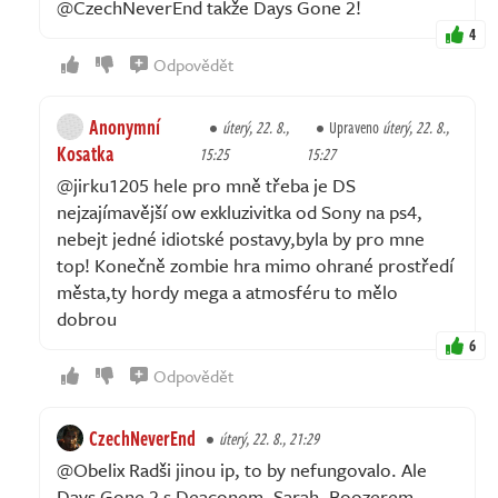
@CzechNeverEnd takže Days Gone 2!
4
Odpovědět
Anonymní
úterý, 22. 8.,
Upraveno
úterý, 22. 8.,
Kosatka
15:25
15:27
@jirku1205 hele pro mně třeba je DS
nejzajímavější ow exkluzivitka od Sony na ps4,
nebejt jedné idiotské postavy,byla by pro mne
top! Konečně zombie hra mimo ohrané prostředí
města,ty hordy mega a atmosféru to mělo
dobrou
6
Odpovědět
CzechNeverEnd
úterý, 22. 8., 21:29
@Obelix Radši jinou ip, to by nefungovalo. Ale
Days Gone 2 s Deaconem, Sarah, Boozerem