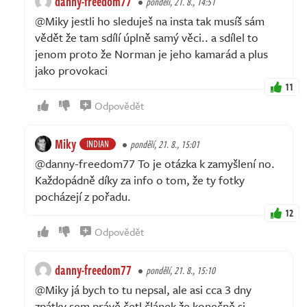
danny-freedom77
pondělí, 21. 8., 14:51
@Miky jestli ho sleduješ na insta tak musíš sám
vědět že tam sdílí úplně samý věci.. a sdílel to
jenom proto že Norman je jeho kamarád a plus
jako provokaci
11
Odpovědět
Miky
INDIAN
pondělí, 21. 8., 15:01
@danny-freedom77 To je otázka k zamyšlení no.
Každopádně díky za info o tom, že ty fotky
pocházejí z pořadu.
12
Odpovědět
danny-freedom77
pondělí, 21. 8., 15:10
@Miky já bych to tu nepsal, ale asi cca 3 dny
zpátky sem právě četl článek že konečně si