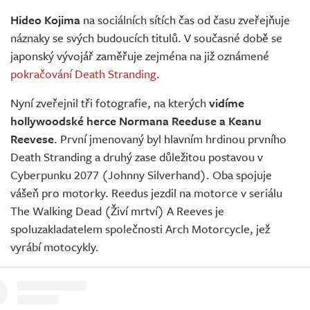
Živě
Hideo Kojima
na sociálních sítích čas od času zveřejňuje
náznaky se svých budoucích titulů. V současné době se
japonský vývojář zaměřuje zejména na již oznámené
pokračování Death Stranding
.
Nyní zveřejnil tři fotografie, na kterých
vidíme
hollywoodské herce Normana Reeduse a Keanu
Reevese
. První jmenovaný byl hlavním hrdinou prvního
Death Stranding a druhý zase důležitou postavou v
Cyberpunku 2077 (Johnny Silverhand). Oba spojuje
vášeň pro motorky. Reedus jezdil na motorce v seriálu
The Walking Dead (Živí mrtví) A Reeves je
spoluzakladatelem společnosti Arch Motorcycle, jež
vyrábí motocykly.