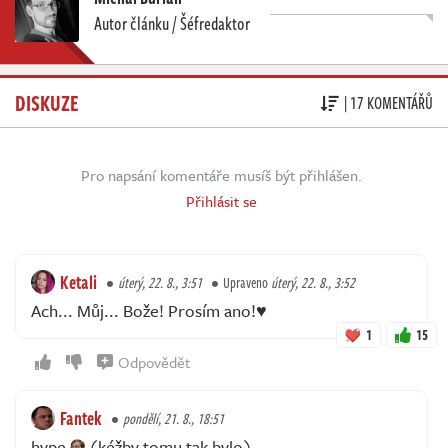
Autor článku / Šéfredaktor
DISKUZE
| 17 KOMENTÁŘŮ
Pro napsání komentáře musíš být přihlášen.
Přihlásit se
Ketali
úterý, 22. 8., 3:51
Upraveno
úterý, 22. 8., 3:52
Ach... Můj... Bože! Prosím ano!♥️
1
15
Odpovědět
Fantek
pondělí, 21. 8., 18:51
hype
(kéžby tomu tak bylo)