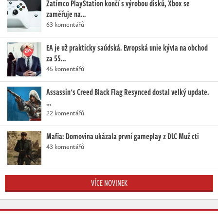
Zatímco PlayStation končí s výrobou disků, Xbox se
zaměřuje na…
63 komentářů
EA je už prakticky saúdská. Evropská unie kývla na obchod
za 55…
45 komentářů
Assassin's Creed Black Flag Resynced dostal velký update.
…
22 komentářů
Mafia: Domovina ukázala první gameplay z DLC Muž cti
43 komentářů
VÍCE NOVINEK