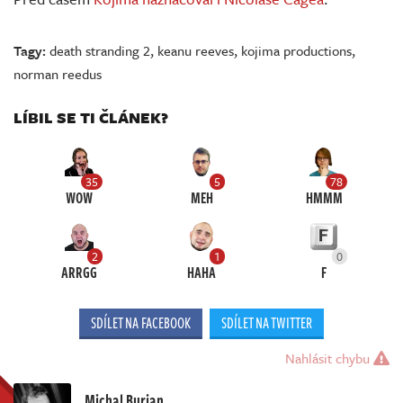
Tagy:
death stranding 2
,
keanu reeves
,
kojima productions
,
norman reedus
LÍBIL SE TI ČLÁNEK?
35
5
78
WOW
MEH
HMMM
2
1
0
ARRGG
HAHA
F
SDÍLET NA FACEBOOK
SDÍLET NA TWITTER
Nahlásit chybu
Michal Burian