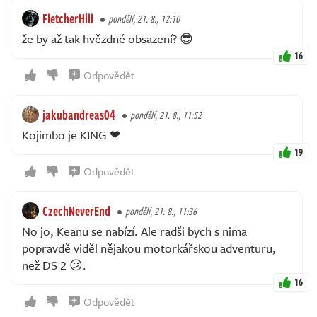
FletcherHill
pondělí, 21. 8., 12:10
že by až tak hvězdné obsazení? 😎
16
Odpovědět
jakubandreas04
pondělí, 21. 8., 11:52
Kojimbo je KING ❤
19
Odpovědět
CzechNeverEnd
pondělí, 21. 8., 11:36
No jo, Keanu se nabízí. Ale radši bych s nima
popravdě viděl nějakou motorkářskou adventuru,
než DS 2 😕.
16
Odpovědět