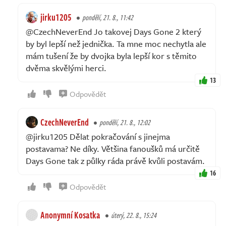
jirku1205
pondělí, 21. 8., 11:42
@CzechNeverEnd Jo takovej Days Gone 2 který
by byl lepší než jednička. Ta mne moc nechytla ale
mám tušení že by dvojka byla lepší kor s těmito
dvěma skvělými herci.
13
Odpovědět
CzechNeverEnd
pondělí, 21. 8., 12:02
@jirku1205 Dělat pokračování s jinejma
postavama? Ne díky. Většina fanoušků má určitě
Days Gone tak z půlky ráda právě kvůli postavám.
16
Odpovědět
Anonymní Kosatka
úterý, 22. 8., 15:24