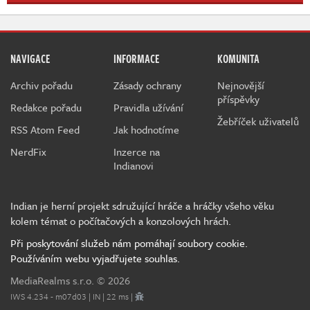
NAVIGACE
INFORMACE
KOMUNITA
Archiv pořadu
Zásady ochrany
Nejnovější
příspěvky
Redakce pořadu
Pravidla užívání
Žebříček uživatelů
RSS Atom Feed
Jak hodnotíme
NerdFix
Inzerce na
Indianovi
Indian je herní projekt sdružující hráče a hráčky všeho věku
kolem témat o počítačových a konzolových hrách.
Při poskytování služeb nám pomáhají soubory cookie.
Používáním webu vyjadřujete souhlas.
MediaRealms s.r.o.
© 2026
IWS 4.234 - m07d03 | IN | 22 ms |