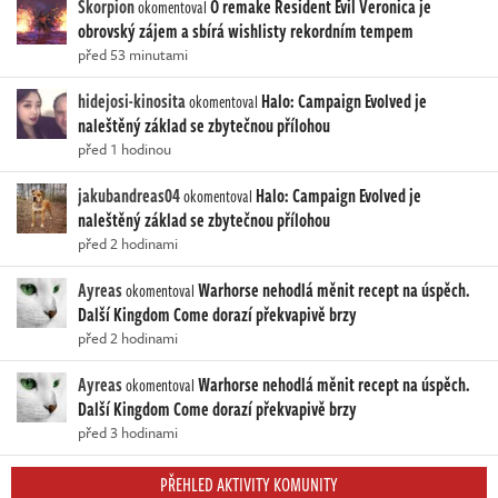
Skorpion
O remake Resident Evil Veronica je
okomentoval
obrovský zájem a sbírá wishlisty rekordním tempem
před 53 minutami
hidejosi-kinosita
Halo: Campaign Evolved je
okomentoval
naleštěný základ se zbytečnou přílohou
před 1 hodinou
jakubandreas04
Halo: Campaign Evolved je
okomentoval
naleštěný základ se zbytečnou přílohou
před 2 hodinami
Ayreas
Warhorse nehodlá měnit recept na úspěch.
okomentoval
Další Kingdom Come dorazí překvapivě brzy
před 2 hodinami
Ayreas
Warhorse nehodlá měnit recept na úspěch.
okomentoval
Další Kingdom Come dorazí překvapivě brzy
před 3 hodinami
PŘEHLED AKTIVITY KOMUNITY