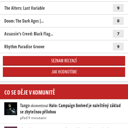
The Alters: Last Variable
9
Doom: The Dark Ages |…
8
Assassin’s Creed: Black Flag…
7
Rhythm Paradise Groove
9
SEZNAM RECENZÍ
JAK HODNOTÍME
CO SE DĚJE V KOMUNITĚ
Tango
Halo: Campaign Evolved je naleštěný základ
okomentoval
se zbytečnou přílohou
před 9 minutami