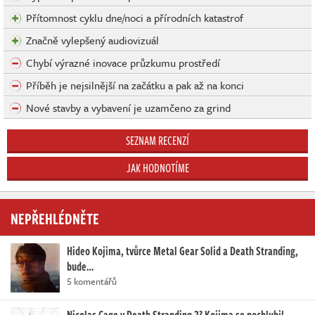
Přítomnost cyklu dne/noci a přírodních katastrof
Značně vylepšený audiovizuál
Chybí výrazné inovace průzkumu prostředí
Příběh je nejsilnější na začátku a pak až na konci
Nové stavby a vybavení je uzamčeno za grind
SEZNAM RECENZÍ
JAK HODNOTÍME
NEPŘEHLÉDNĚTE
Hideo Kojima, tvůrce Metal Gear Solid a Death Stranding,
bude…
5 komentářů
Nicolas Cage v Death Stranding 2? Kojima se pochlubil