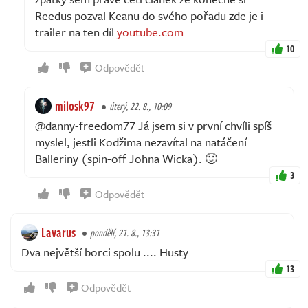
Reedus pozval Keanu do svého pořadu zde je i
trailer na ten díl
youtube.com
10
Odpovědět
milosk97
úterý, 22. 8., 10:09
@danny-freedom77 Já jsem si v první chvíli spíš
myslel, jestli Kodžima nezavítal na natáčení
Balleriny (spin-off Johna Wicka). 🙂
3
Odpovědět
Lavarus
pondělí, 21. 8., 13:31
Dva největší borci spolu .... Husty
13
Odpovědět