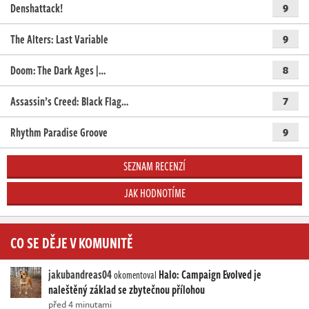
Denshattack!
9
The Alters: Last Variable
9
Doom: The Dark Ages |…
8
Assassin’s Creed: Black Flag…
7
Rhythm Paradise Groove
9
SEZNAM RECENZÍ
JAK HODNOTÍME
CO SE DĚJE V KOMUNITĚ
jakubandreas04
Halo: Campaign Evolved je
okomentoval
naleštěný základ se zbytečnou přílohou
před 4 minutami