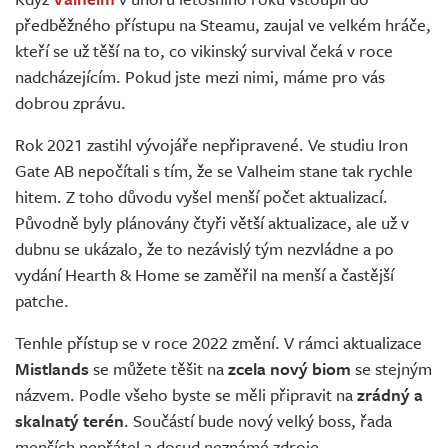
Živě
předběžného přístupu na Steamu, zaujal ve velkém hráče,
kteří se už těší na to, co vikinský survival čeká v roce
nadcházejícím. Pokud jste mezi nimi, máme pro vás
dobrou zprávu.
Rok 2021 zastihl vývojáře nepřipravené. Ve studiu Iron
Gate AB nepočítali s tím, že se Valheim stane tak rychle
hitem. Z toho důvodu vyšel menší počet aktualizací.
Původně byly plánovány čtyři větší aktualizace, ale už v
dubnu se ukázalo, že to nezávislý tým nezvládne a po
vydání Hearth & Home se zaměřil na menší a častější
patche.
Tenhle přístup se v roce 2022 změní. V rámci aktualizace
Mistlands
se můžete těšit na
zcela nový biom
se stejným
názvem. Podle všeho byste se měli připravit na
zrádný a
skalnatý terén
. Součástí bude nový velký boss, řada
menších nepřátel a dosud neznámé zdroje.