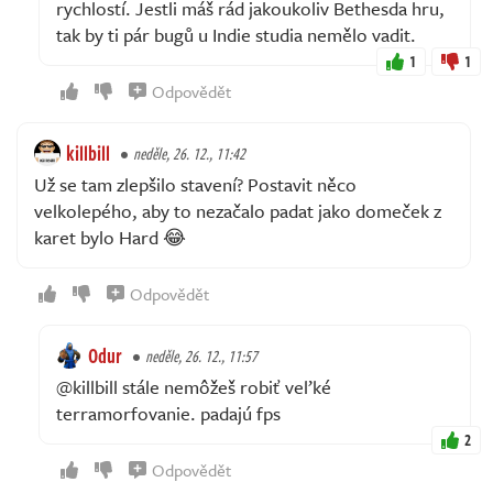
rychlostí. Jestli máš rád jakoukoliv Bethesda hru,
tak by ti pár bugů u Indie studia nemělo vadit.
1
1
Odpovědět
killbill
neděle, 26. 12., 11:42
Už se tam zlepšilo stavení? Postavit něco
velkolepého, aby to nezačalo padat jako domeček z
karet bylo Hard 😂
Odpovědět
Odur
neděle, 26. 12., 11:57
@killbill stále nemôžeš robiť veľké
terramorfovanie. padajú fps
2
Odpovědět