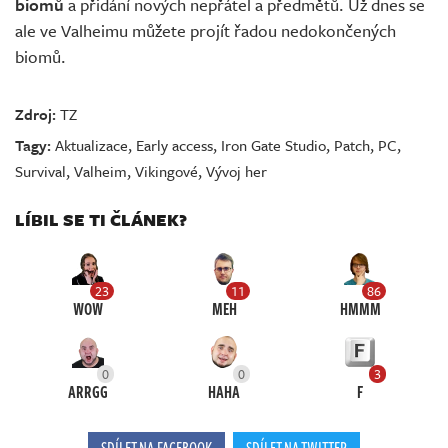
biomů
a přidání nových nepřátel a předmětů. Už dnes se
ale ve Valheimu můžete projít řadou nedokončených
biomů.
Zdroj:
TZ
Tagy:
Aktualizace
,
Early access
,
Iron Gate Studio
,
Patch
,
PC
,
Survival
,
Valheim
,
Vikingové
,
Vývoj her
LÍBIL SE TI ČLÁNEK?
23
11
86
WOW
MEH
HMMM
0
0
3
ARRGG
HAHA
F
SDÍLET NA FACEBOOK
SDÍLET NA TWITTER