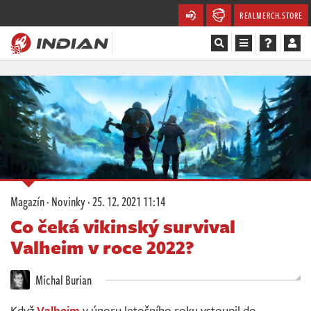
REALMERCH.STORE
Magazín
Recenze
Videa
Soutěže
Magazín
·
Novinky
·
25. 12. 2021 11:14
Databáze
Co čeká vikinský survival
Valheim v roce 2022?
Komunita
Michal Burian
Redakce
Když
Valheim
v únoru letošního roku vstoupil do