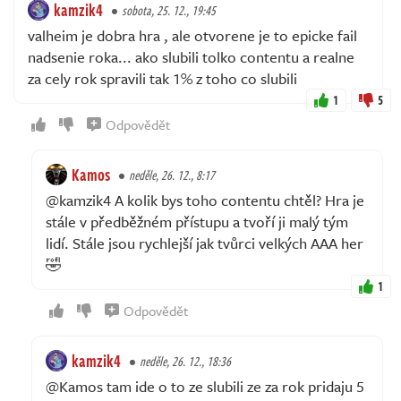
kamzik4
sobota, 25. 12., 19:45
valheim je dobra hra , ale otvorene je to epicke fail
nadsenie roka... ako slubili tolko contentu a realne
za cely rok spravili tak 1% z toho co slubili
1
5
Odpovědět
Kamos
neděle, 26. 12., 8:17
@kamzik4 A kolik bys toho contentu chtěl? Hra je
stále v předběžném přístupu a tvoří ji malý tým
lidí. Stále jsou rychlejší jak tvůrci velkých AAA her
🤣
1
Odpovědět
kamzik4
neděle, 26. 12., 18:36
@Kamos tam ide o to ze slubili ze za rok pridaju 5