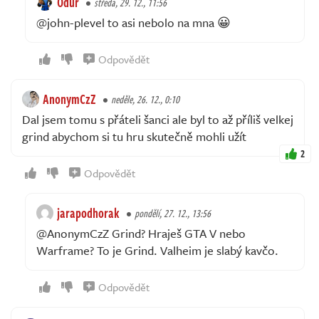
Odur
středa, 29. 12., 11:56
@john-plevel to asi nebolo na mna 😀
Odpovědět
AnonymCzZ
neděle, 26. 12., 0:10
Dal jsem tomu s přáteli šanci ale byl to až příliš velkej
grind abychom si tu hru skutečně mohli užít
2
Odpovědět
jarapodhorak
pondělí, 27. 12., 13:56
@AnonymCzZ Grind? Hraješ GTA V nebo
Warframe? To je Grind. Valheim je slabý kavčo.
Odpovědět