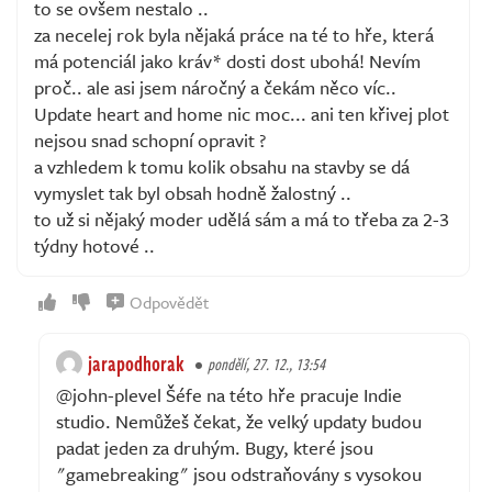
to se ovšem nestalo ..
za necelej rok byla nějaká práce na té to hře, která
má potenciál jako kráv* dosti dost ubohá! Nevím
proč.. ale asi jsem náročný a čekám něco víc..
Update heart and home nic moc... ani ten křivej plot
nejsou snad schopní opravit ?
a vzhledem k tomu kolik obsahu na stavby se dá
vymyslet tak byl obsah hodně žalostný ..
to už si nějaký moder udělá sám a má to třeba za 2-3
týdny hotové ..
Odpovědět
jarapodhorak
pondělí, 27. 12., 13:54
@john-plevel Šéfe na této hře pracuje Indie
studio. Nemůžeš čekat, že velký updaty budou
padat jeden za druhým. Bugy, které jsou
"gamebreaking" jsou odstraňovány s vysokou