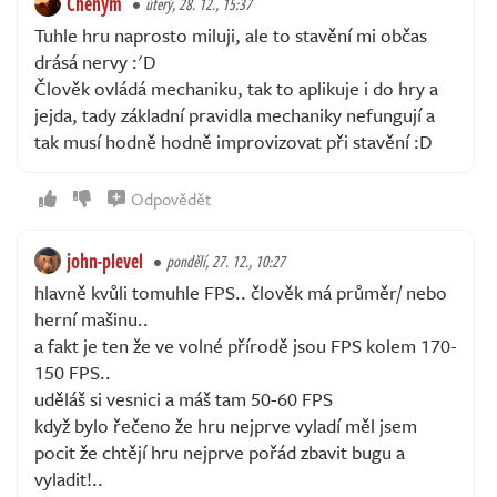
Chenym
úterý, 28. 12., 15:37
Tuhle hru naprosto miluji, ale to stavění mi občas
drásá nervy :'D
Člověk ovládá mechaniku, tak to aplikuje i do hry a
jejda, tady základní pravidla mechaniky nefungují a
tak musí hodně hodně improvizovat při stavění :D
Odpovědět
john-plevel
pondělí, 27. 12., 10:27
hlavně kvůli tomuhle FPS.. člověk má průměr/ nebo
herní mašinu..
a fakt je ten že ve volné přírodě jsou FPS kolem 170-
150 FPS..
uděláš si vesnici a máš tam 50-60 FPS
když bylo řečeno že hru nejprve vyladí měl jsem
pocit že chtějí hru nejprve pořád zbavit bugu a
vyladit!..