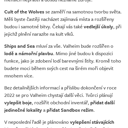
Cult of the Wolves
se zaměří na samotnou tvorbu světa.
Měli byste častěji nacházet zajímavá místa a rozšířeny
budou i samotné bitvy. Čekají vás také
vedlejší úkoly
, při
jejichž plnění narazíte na kult vlků.
Ships and Sea
mluví za vše. Valheim bude rozšířen o
lodě a námořní plavbu
. Mimo jiné budou k dispozici
funkce, jako je zdobení lodí barevnými štíty. Kromě toho
budete moci během svých cest na širém moři objevit
mnohem více.
Bez detailnějších informací a příslibu dokončení v roce
2022 se pro Valheim chystají další věci. Tvůrci plánují
vylepšit boje
, rozšířit obchodní inventář,
přidat další
jedinečné lokality
a
přidat Sandbox režim
.
V neposlední řadě je plánováno
vylepšení stávajících