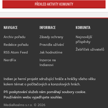
PŘEHLED AKTIVITY KOMUNITY
NAVIGACE
INFORMACE
KOMUNITA
Archiv pořadu
Zásady ochrany
Nejnovější
příspěvky
Redakce pořadu
Pravidla užívání
Žebříček uživatelů
RSS Atom Feed
Jak hodnotíme
NerdFix
Inzerce na
Indianovi
Indian je herní projekt sdružující hráče a hráčky všeho věku
kolem témat o počítačových a konzolových hrách.
Při poskytování služeb nám pomáhají soubory cookie.
Používáním webu vyjadřujete souhlas.
MediaRealms s.r.o.
© 2026