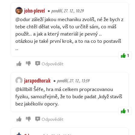
john-plevel
pondělí, 27. 12., 10:29
@odur záleží jakou mechaniku zvolíš, né že bych z
tebe chtěl dělat vola, víš to určitě sám, co máš
použít.. a jak a který materiál je pevný ..
otázkou je také první krok, a to na co to postavíš
..
1
Odpovědět
jarapodhorak
pondělí, 27. 12., 13:59
@killbill Šéfe, hra má celkem propracovanou
fyziku, samozřejmě, že to bude padat ,když stavíš
bez jakékoliv opory.
1
Odpovědět