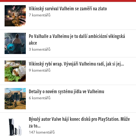
Vikinský survival Valheim se zaměří na zlato
7 komentářů
Po Valhalle a Valheimu je tu další ambiciózní vikingská
akce
3 komentářů
Vikinský rybí wrap. Vývojáři Valheimu radí, jak si jej…
9 komentářů
Detaily o novém systému jídla ve Valheimu
6 komentářů
Bývalý autor Valve hájí konec disků pro PlayStation. Může
za to…
147 komentářů