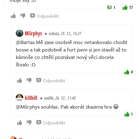
1
17
Odpovědět
Miirphys
sobota, 25. 12., 15:27
@Bartas Mě zase osobně moc netankovalo chodit
bosse a tak podobně a furt jsem si jen stavěl až to
kámoše co chtěli poznávat nový věci docela
štvalo :D
4
Odpovědět
killbill
neděle, 26. 12., 11:43
@Miirphys souhlas. Pak akorát zkazena hra 😀
1
Odpovědět