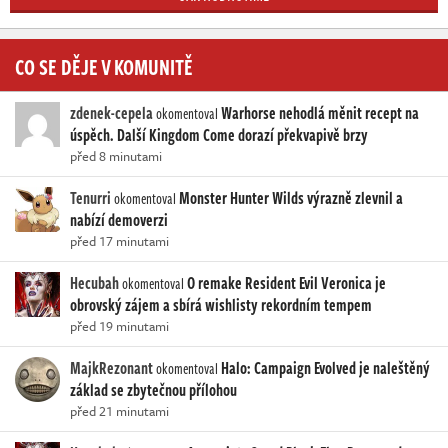
CO SE DĚJE V KOMUNITĚ
zdenek-cepela
Warhorse nehodlá měnit recept na
okomentoval
úspěch. Další Kingdom Come dorazí překvapivě brzy
před 8 minutami
Tenurri
Monster Hunter Wilds výrazně zlevnil a
okomentoval
nabízí demoverzi
před 17 minutami
Hecubah
O remake Resident Evil Veronica je
okomentoval
obrovský zájem a sbírá wishlisty rekordním tempem
před 19 minutami
MajkRezonant
Halo: Campaign Evolved je naleštěný
okomentoval
základ se zbytečnou přílohou
před 21 minutami