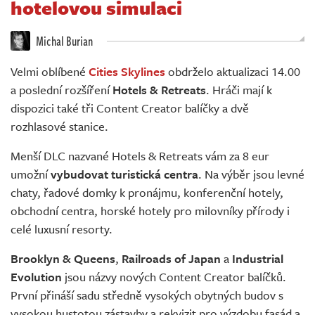
hotelovou simulaci
Živě
Michal Burian
Velmi oblíbené
Cities Skylines
obdrželo aktualizaci 14.00
a poslední rozšíření
Hotels & Retreats
. Hráči mají k
dispozici také tři Content Creator balíčky a dvě
rozhlasové stanice.
Menší DLC nazvané Hotels & Retreats vám za 8 eur
umožní
vybudovat turistická centra
. Na výběr jsou levné
chaty, řadové domky k pronájmu, konferenční hotely,
obchodní centra, horské hotely pro milovníky přírody i
celé luxusní resorty.
Brooklyn & Queens
,
Railroads of Japan
a
Industrial
Evolution
jsou názvy nových Content Creator balíčků.
První přináší sadu středně vysokých obytných budov s
vysokou hustotou zástavby a rekvizit pro výzdobu fasád a