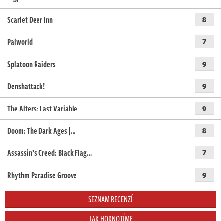
Scarlet Deer Inn
8
Palworld
7
Splatoon Raiders
9
Denshattack!
9
The Alters: Last Variable
9
Doom: The Dark Ages |…
8
Assassin’s Creed: Black Flag…
7
Rhythm Paradise Groove
9
SEZNAM RECENZÍ
JAK HODNOTÍME