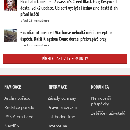
Hecubah
Assassin's Creed Black Flag Resynced
okomentoval
dostal velký update. Ubisoft vyslyšel jedno z nejčastějších
přání hráčů
před 25 minutami
Guardian
Warhorse nehodlá měnit recept na
okomentoval
úspěch. Další Kingdom Come dorazí překvapivě brzy
před 27 minutami
PŘEHLED AKTIVITY KOMUNITY
NAVIGACE
INFORMACE
KOMUNITA
Archiv pořadu
Zásady ochrany
Nejnovější
příspěvky
Redakce pořadu
Pravidla užívání
Žebříček uživatelů
RSS Atom Feed
Jak hodnotíme
NerdFix
Inzerce na