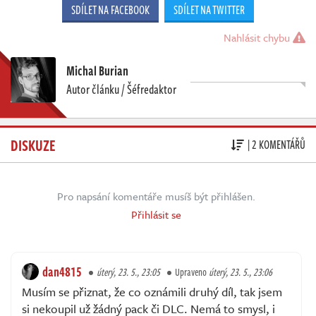
SDÍLET NA FACEBOOK
SDÍLET NA TWITTER
Nahlásit chybu
Michal Burian
Autor článku / Šéfredaktor
DISKUZE
| 2 KOMENTÁŘŮ
Pro napsání komentáře musíš být přihlášen.
Přihlásit se
dan4815
úterý, 23. 5., 23:05
Upraveno
úterý, 23. 5., 23:06
Musím se přiznat, že co oznámili druhý díl, tak jsem
si nekoupil už žádný pack či DLC. Nemá to smysl, i