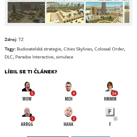
Zdroj:
TZ
Tagy:
Budovatelská strategie
,
Cities Skylines
,
Colossal Order
,
DLC
,
Paradox Interactive
,
simulace
LÍBIL SE TI ČLÁNEK?
5
9
84
WOW
MEH
HMMM
1
2
0
ARRGG
HAHA
F