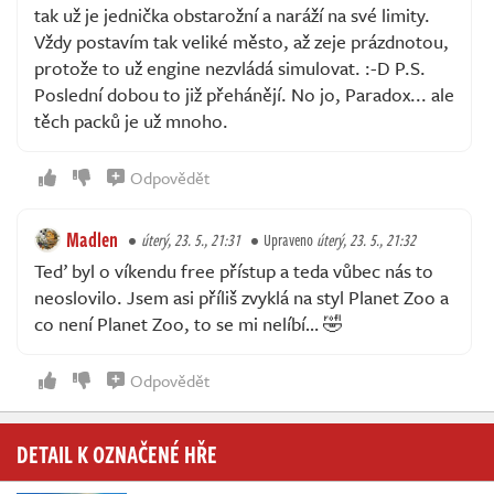
tak už je jednička obstarožní a naráží na své limity.
Vždy postavím tak veliké město, až zeje prázdnotou,
protože to už engine nezvládá simulovat. :-D P.S.
Poslední dobou to již přehánějí. No jo, Paradox... ale
těch packů je už mnoho.
Odpovědět
Madlen
úterý, 23. 5., 21:31
Upraveno
úterý, 23. 5., 21:32
Teď byl o víkendu free přístup a teda vůbec nás to
neoslovilo. Jsem asi příliš zvyklá na styl Planet Zoo a
co není Planet Zoo, to se mi nelíbí… 🤣
Odpovědět
DETAIL K OZNAČENÉ HŘE