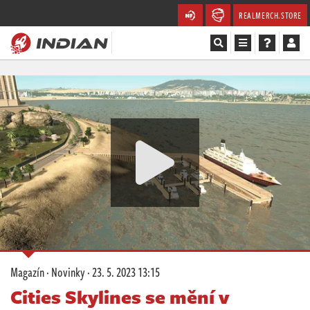
REALMERCH.STORE
Magazín
Recenze
Videa
Soutěže
Databáze
Komunita
Magazín
·
Novinky
·
23. 5. 2023 13:15
Redakce
Cities Skylines se mění v