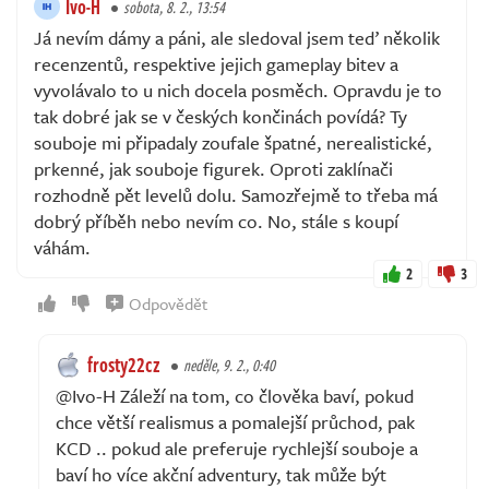
Ivo-H
sobota, 8. 2., 13:54
Já nevím dámy a páni, ale sledoval jsem teď několik
recenzentů, respektive jejich gameplay bitev a
vyvolávalo to u nich docela posměch. Opravdu je to
tak dobré jak se v českých končinách povídá? Ty
souboje mi připadaly zoufale špatné, nerealistické,
prkenné, jak souboje figurek. Oproti zaklínači
rozhodně pět levelů dolu. Samozřejmě to třeba má
dobrý příběh nebo nevím co. No, stále s koupí
váhám.
2
3
Odpovědět
frosty22cz
neděle, 9. 2., 0:40
@Ivo-H Záleží na tom, co člověka baví, pokud
chce větší realismus a pomalejší průchod, pak
KCD .. pokud ale preferuje rychlejší souboje a
baví ho více akční adventury, tak může být