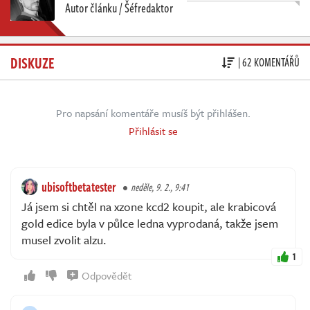
Autor článku / Šéfredaktor
DISKUZE
| 62 KOMENTÁŘŮ
Pro napsání komentáře musíš být přihlášen.
Přihlásit se
ubisoftbetatester
neděle, 9. 2., 9:41
Já jsem si chtěl na xzone kcd2 koupit, ale krabicová
gold edice byla v půlce ledna vyprodaná, takže jsem
musel zvolit alzu.
1
Odpovědět