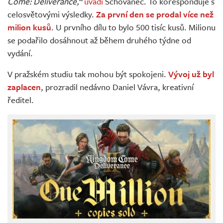
Come: Deliverance,“
uvádí
Schovanec. To koresponduje s
celosvětovými výsledky.
Za první den se prodal více než
milion kusů
. U prvního dílu to bylo 500 tisíc kusů. Milionu
se podařilo dosáhnout až během druhého týdne od
vydání.
V pražském studiu tak mohou být spokojeni.
Vývoj už byl
zaplacen
, prozradil nedávno Daniel Vávra, kreativní
ředitel.