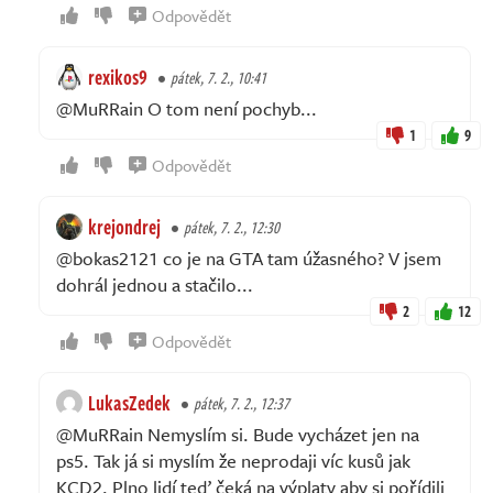
Odpovědět
rexikos9
pátek, 7. 2., 10:41
@MuRRain O tom není pochyb...
1
9
Odpovědět
krejondrej
pátek, 7. 2., 12:30
@bokas2121 co je na GTA tam úžasného? V jsem
dohrál jednou a stačilo...
2
12
Odpovědět
LukasZedek
pátek, 7. 2., 12:37
@MuRRain Nemyslím si. Bude vycházet jen na
ps5. Tak já si myslím že neprodaji víc kusů jak
KCD2. Plno lidí teď čeká na výplaty aby si pořídili