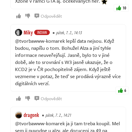
Xzone v rámci GTA aj. očekeváných her.
10
Odpovědět
Miky
INDIAN
pátek, 7. 2., 14:13
@tvorbawww-komarek lepší data nejsou. Když
budou, napíšu o tom. Bohužel Alza a jiní tyhle
informace neuveřejňují. Jasně, bylo to v jiné
době, ale to srovnání s W3 jasně ukazuje, že o
KCD2 je v ČR pochopitelně zájem. Když ještě
vezmeme v potaz, že teď se prodává výrazně více
digitálních verzí.
6
Odpovědět
dragonk
pátek, 7. 2., 14:21
@tvorbawww-komarek ja ji tam treba koupil. Mel
sem ji puvodne u alzy, ale doruceni za 49 na