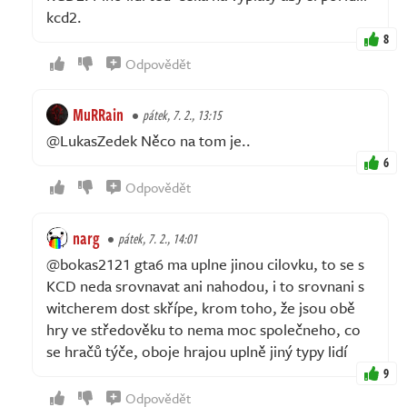
kcd2.
8
Odpovědět
MuRRain
pátek, 7. 2., 13:15
@LukasZedek Něco na tom je..
6
Odpovědět
narg
pátek, 7. 2., 14:01
@bokas2121 gta6 ma uplne jinou cilovku, to se s
KCD neda srovnavat ani nahodou, i to srovnani s
witcherem dost skřípe, krom toho, že jsou obě
hry ve středověku to nema moc společneho, co
se hračů týče, oboje hrajou uplně jiný typy lidí
9
Odpovědět