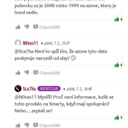
pobocku uz je 2048 misto 1999 na xzone, ktery je
hned vedle.
6
Odpovědět
N0vas11
pátek, 7. 2., 15:29
@Sca7ha Není to spíš tím, že xzone tyto data
poskytuje narozdíl od alzy? 🙄
6
Odpovědět
Sca7ha
ROCKETCLUB
pátek, 7. 2., 16:40
@N0vas11 Myslíš? Proč není informace, kolik se
toho prodalo na Smarty, když mají spolupráci?
Nebo... zeptali se?
5
Odpovědět