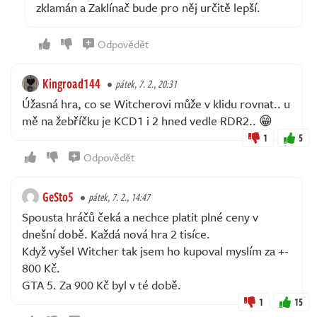
zklamán a Zaklínač bude pro něj určitě lepší.
Odpovědět
Kingroad144
pátek, 7. 2., 20:31
Úžasná hra, co se Witcherovi může v klidu rovnat.. u
mě na žebříčku je KCD1 i 2 hned vedle RDR2.. 😁
1
5
Odpovědět
GeSto5
pátek, 7. 2., 14:47
Spousta hráčů čeká a nechce platit plné ceny v
dnešní době. Každá nová hra 2 tisíce.
Když vyšel Witcher tak jsem ho kupoval myslím za +-
800 Kč.
GTA 5. Za 900 Kč byl v té době.
1
15