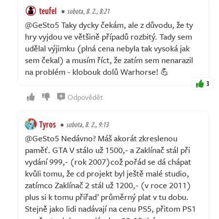
teufel
sobota, 8. 2., 8:21
@GeSto5 Taky dycky čekám, ale z důvodu, že ty
hry vyjdou ve většině případů rozbitý. Tady sem
udělal výjimku (plná cena nebyla tak vysoká jak
sem čekal) a musím říct, že zatím sem nenarazil
na problém - klobouk dolů Warhorse! 💪
3
Odpovědět
Tyros
sobota, 8. 2., 9:13
@GeSto5 Nedávno? Máš akorát zkreslenou
paměť. GTA V stálo už 1500,- a Zaklínač stál při
vydání 999,- (rok 2007)což pořád se dá chápat
kvůli tomu, že cd projekt byl ještě malé studio,
zatímco Zaklínač 2 stál už 1200,- (v roce 2011)
plus si k tomu přiřaď průměrný plat v tu dobu.
Stejně jako lidi nadávají na cenu PS5, přitom PS1