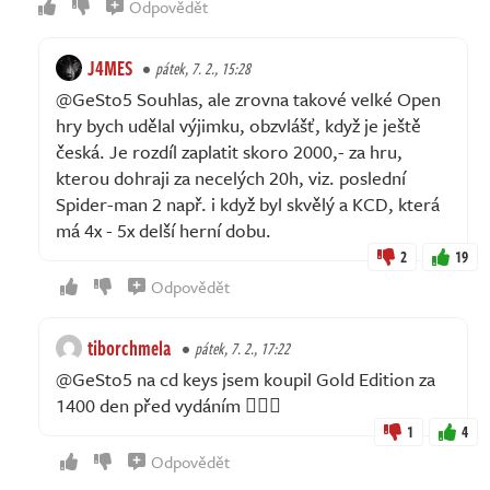
Odpovědět
J4MES
pátek, 7. 2., 15:28
@GeSto5 Souhlas, ale zrovna takové velké Open
hry bych udělal výjimku, obzvlášť, když je ještě
česká. Je rozdíl zaplatit skoro 2000,- za hru,
kterou dohraji za necelých 20h, viz. poslední
Spider-man 2 např. i když byl skvělý a KCD, která
má 4x - 5x delší herní dobu.
2
19
Odpovědět
tiborchmela
pátek, 7. 2., 17:22
@GeSto5 na cd keys jsem koupil Gold Edition za
1400 den před vydáním 🤷🏻‍♂️
1
4
Odpovědět