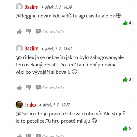
Dazlirn
pátek, 7. 2., 14:58
@Reggiie nevim kde vidíš tu agresivitu,ale ok 🤣
4
Odpovědět
Dazlirn
pátek, 7. 2., 15:01
@Fridex já se nebavím jak to bylo zabugovany,ale
ten osekaný obsah. Do teď tam není polovina
věci co vývojáři slibovali. 🙂
3
Odpovědět
Fridex
pátek, 7. 2., 15:27
@Dazlirn To je pravda slibovali toho víc.Ale stejně
je to petelice.Tu hru prostě miluju 😉
5
Odpovědět