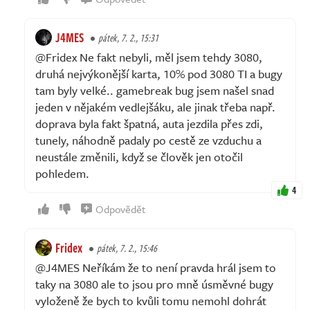
J4MES
pátek, 7. 2., 15:31
@Fridex Ne fakt nebyli, měl jsem tehdy 3080,
druhá nejvýkonější karta, 10% pod 3080 TI a bugy
tam byly velké.. gamebreak bug jsem našel snad
jeden v nějakém vedlejšáku, ale jinak třeba např.
doprava byla fakt špatná, auta jezdila přes zdi,
tunely, náhodně padaly po cestě ze vzduchu a
neustále změnili, když se člověk jen otočil
pohledem.
4
Odpovědět
Fridex
pátek, 7. 2., 15:46
@J4MES Neříkám že to není pravda hrál jsem to
taky na 3080 ale to jsou pro mně úsměvné bugy
vyloženě že bych to kvůli tomu nemohl dohrát