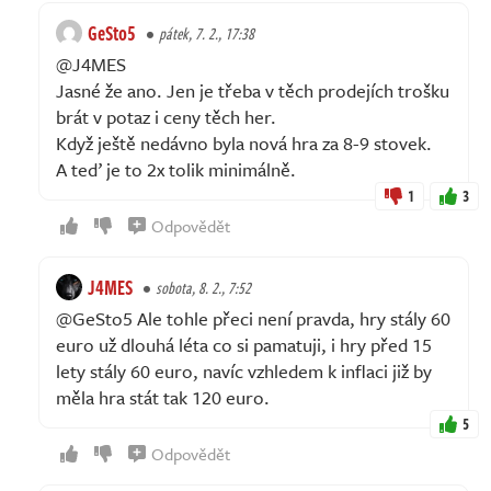
GeSto5
pátek, 7. 2., 17:38
@J4MES
Jasné že ano. Jen je třeba v těch prodejích trošku
brát v potaz i ceny těch her.
Když ještě nedávno byla nová hra za 8-9 stovek.
A teď je to 2x tolik minimálně.
1
3
Odpovědět
J4MES
sobota, 8. 2., 7:52
@GeSto5 Ale tohle přeci není pravda, hry stály 60
euro už dlouhá léta co si pamatuji, i hry před 15
lety stály 60 euro, navíc vzhledem k inflaci již by
měla hra stát tak 120 euro.
5
Odpovědět