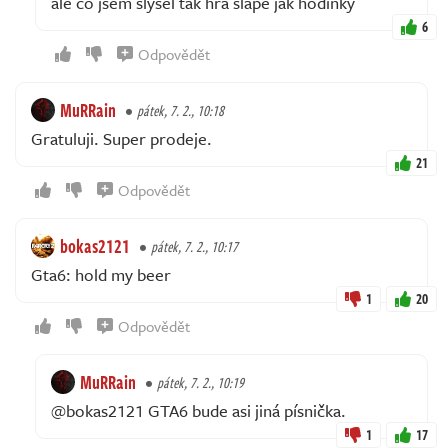
ale co jsem slyšel tak hra šlape jak hodinky
6
Odpovědět
MuRRain
pátek, 7. 2., 10:18
Gratuluji. Super prodeje.
21
Odpovědět
bokas2121
pátek, 7. 2., 10:17
Gta6: hold my beer
1
20
Odpovědět
MuRRain
pátek, 7. 2., 10:19
@bokas2121 GTA6 bude asi jiná písnička.
1
17