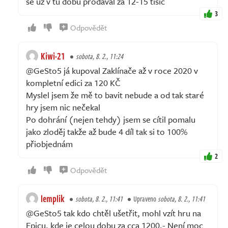
se už v tu dobu prodával za 12-15 tisíc
3
Odpovědět
Kiwi-21
sobota, 8. 2., 11:24
@GeSto5 já kupoval Zaklínače až v roce 2020 v
kompletní edici za 120 KČ
Myslel jsem že mě to bavit nebude a od tak staré
hry jsem nic nečekal
Po dohrání (nejen tehdy) jsem se cítil pomalu
jako zloděj takže až bude 4 díl tak si to 100%
přiobjednám
2
Odpovědět
lemplik
sobota, 8. 2., 11:41
Upraveno
sobota, 8. 2., 11:41
@GeSto5 tak kdo chtěl ušetřit, mohl vzít hru na
Epicu, kde je celou dobu za cca 1200,- Není moc