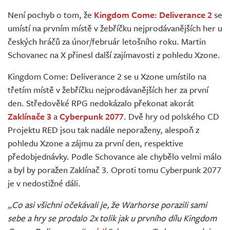
Živě
Není pochyb o tom, že
Kingdom Come: Deliverance 2
se
umístí na prvním místě v žebříčku nejprodávanějších her u
českých hráčů za únor/február letošního roku. Martin
Schovanec na X přinesl další zajímavosti z pohledu Xzone.
Kingdom Come: Deliverance 2 se u Xzone umístilo na
třetím místě v žebříčku nejprodávanějších her za první
den. Středověké RPG nedokázalo překonat akorát
Zaklínače 3
a
Cyberpunk 2077
. Dvě hry od polského CD
Projektu RED jsou tak nadále neporaženy, alespoň z
pohledu Xzone a zájmu za první den, respektive
předobjednávky. Podle Schovance ale chybělo velmi málo
a byl by poražen Zaklínač 3. Oproti tomu Cyberpunk 2077
je v nedostižné dáli.
„Co asi všichni očekávali je, že Warhorse porazili sami
sebe a hry se prodalo 2x tolik jak u prvního dílu Kingdom