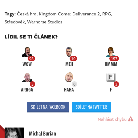
Tagy:
Česká hra
,
Kingdom Come: Deliverance 2
,
RPG
,
Středověk
,
Warhorse Studios
LÍBIL SE TI ČLÁNEK?
98
10
157
WOW
MEH
HMMM
3
0
3
ARRGG
HAHA
F
SDÍLET NA FACEBOOK
SDÍLET NA TWITTER
Nahlásit chybu
Michal Burian