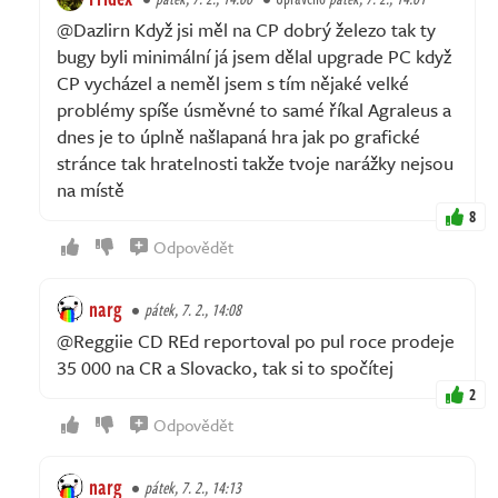
@Dazlirn Když jsi měl na CP dobrý železo tak ty
bugy byli minimální já jsem dělal upgrade PC když
CP vycházel a neměl jsem s tím nějaké velké
problémy spíše úsměvné to samé říkal Agraleus a
dnes je to úplně našlapaná hra jak po grafické
stránce tak hratelnosti takže tvoje narážky nejsou
na místě
8
Odpovědět
narg
pátek, 7. 2., 14:08
@Reggiie CD REd reportoval po pul roce prodeje
35 000 na CR a Slovacko, tak si to spočítej
2
Odpovědět
narg
pátek, 7. 2., 14:13