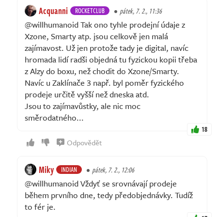
Acquanni
ROCKETCLUB
pátek, 7. 2., 11:36
@willhumanoid Tak ono tyhle prodejní údaje z
Xzone, Smarty atp. jsou celkově jen malá
zajímavost. Už jen protože tady je digital, navíc
hromada lidí radši objedná tu fyzickou kopii třeba
z Alzy do boxu, než chodit do Xzone/Smarty.
Navíc u Zaklínače 3 např. byl poměr fyzického
prodeje určitě vyšší než dneska atd.
Jsou to zajímavůstky, ale nic moc
směrodatného...
18
Odpovědět
Miky
INDIAN
pátek, 7. 2., 12:06
@willhumanoid Vždyť se srovnávají prodeje
během prvního dne, tedy předobjednávky. Tudíž
to fér je.