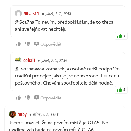
N0vas11
pátek, 7. 2., 18:56
@Sca7ha To nevím, předpokládám, že to třeba
ani zveřejňovat nechtějí.
2
Odpovědět
cobalt
pátek, 7. 2., 22:55
@tvorbawww-komarek já osobně radši podpořím
tradiční prodejce jako je jrc nebo xzone, i za cenu
poštovného. Chování spotřebitele dělá hodně.
4
Odpovědět
huby
pátek, 7. 2., 11:59
Jsem si myslel, že na prvním místě je GTA5. No
uvidíme zda bude na prvním místě GTA6