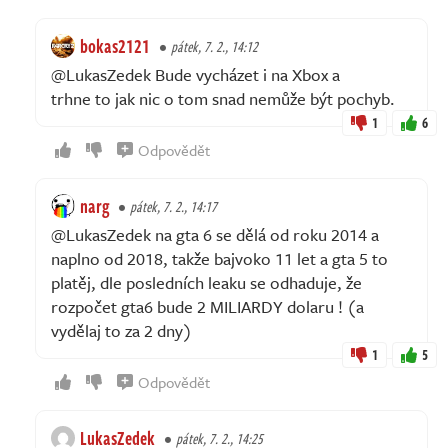
bokas2121
pátek, 7. 2., 14:12
@LukasZedek Bude vycházet i na Xbox a
trhne to jak nic o tom snad nemůže být pochyb.
1
6
Odpovědět
narg
pátek, 7. 2., 14:17
@LukasZedek na gta 6 se dělá od roku 2014 a
naplno od 2018, takže bajvoko 11 let a gta 5 to
platěj, dle posledních leaku se odhaduje, že
rozpočet gta6 bude 2 MILIARDY dolaru ! (a
vydělaj to za 2 dny)
1
5
Odpovědět
LukasZedek
pátek, 7. 2., 14:25