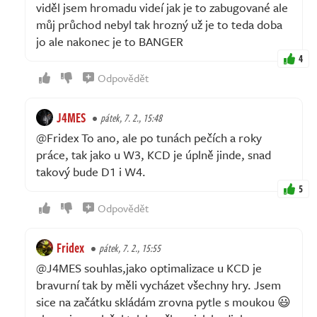
viděl jsem hromadu videí jak je to zabugované ale
můj průchod nebyl tak hrozný už je to teda doba
jo ale nakonec je to BANGER
4
Odpovědět
J4MES
pátek, 7. 2., 15:48
@Fridex To ano, ale po tunách pečích a roky
práce, tak jako u W3, KCD je úplně jinde, snad
takový bude D1 i W4.
5
Odpovědět
Fridex
pátek, 7. 2., 15:55
@J4MES souhlas,jako optimalizace u KCD je
bravurní tak by měli vycházet všechny hry. Jsem
sice na začátku skládám zrovna pytle s moukou 😃