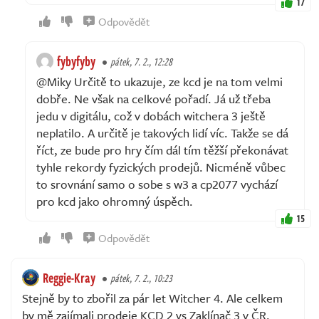
17
Odpovědět
fybyfyby
pátek, 7. 2., 12:28
@Miky Určitě to ukazuje, ze kcd je na tom velmi
dobře. Ne však na celkové pořadí. Já už třeba
jedu v digitálu, což v dobách witchera 3 ještě
neplatilo. A určitě je takových lidí víc. Takže se dá
říct, ze bude pro hry čím dál tím těžší překonávat
tyhle rekordy fyzických prodejů. Nicméně vůbec
to srovnání samo o sobe s w3 a cp2077 vychází
pro kcd jako ohromný úspěch.
15
Odpovědět
Reggie-Kray
pátek, 7. 2., 10:23
Stejně by to zbořil za pár let Witcher 4. Ale celkem
by mě zajímali prodeje KCD 2 vs Zaklínač 3 v ČR.