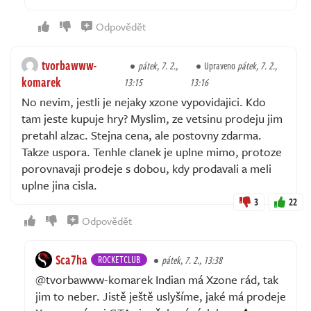
Odpovědět
tvorbawww-
pátek, 7. 2.,
Upraveno
pátek, 7. 2.,
komarek
13:15
13:16
No nevim, jestli je nejaky xzone vypovidajici. Kdo
tam jeste kupuje hry? Myslim, ze vetsinu prodeju jim
pretahl alzac. Stejna cena, ale postovny zdarma.
Takze uspora. Tenhle clanek je uplne mimo, protoze
porovnavaji prodeje s dobou, kdy prodavali a meli
uplne jina cisla.
3
22
Odpovědět
Sca7ha
ROCKETCLUB
pátek, 7. 2., 13:38
@tvorbawww-komarek Indian má Xzone rád, tak
jim to neber. Jistě ještě uslyšíme, jaké má prodeje