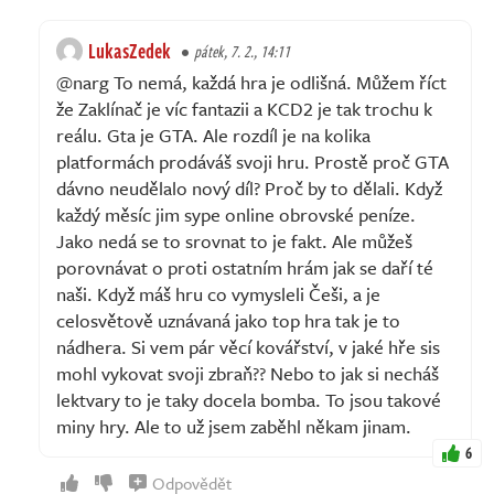
LukasZedek
pátek, 7. 2., 14:11
@narg To nemá, každá hra je odlišná. Můžem říct
že Zaklínač je víc fantazii a KCD2 je tak trochu k
reálu. Gta je GTA. Ale rozdíl je na kolika
platformách prodáváš svoji hru. Prostě proč GTA
dávno neudělalo nový díl? Proč by to dělali. Když
každý měsíc jim sype online obrovské peníze.
Jako nedá se to srovnat to je fakt. Ale můžeš
porovnávat o proti ostatním hrám jak se daří té
naši. Když máš hru co vymysleli Češi, a je
celosvětově uznávaná jako top hra tak je to
nádhera. Si vem pár věcí kovářství, v jaké hře sis
mohl vykovat svoji zbraň?? Nebo to jak si necháš
lektvary to je taky docela bomba. To jsou takové
miny hry. Ale to už jsem zaběhl někam jinam.
6
Odpovědět