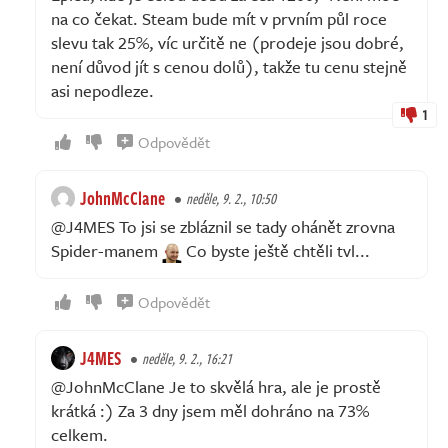
na co čekat. Steam bude mít v prvním půl roce
slevu tak 25%, víc určitě ne (prodeje jsou dobré,
není důvod jít s cenou dolů), takže tu cenu stejně
asi nepodleze.
1
Odpovědět
JohnMcClane
neděle, 9. 2., 10:50
@J4MES To jsi se zbláznil se tady ohánět zrovna
Spider-manem
Co byste ještě chtěli tvl...
Odpovědět
J4MES
neděle, 9. 2., 16:21
@JohnMcClane Je to skvělá hra, ale je prostě
krátká :) Za 3 dny jsem měl dohráno na 73%
celkem.