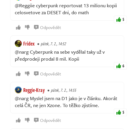
@Reggiie cyberpunk reportovat 13 milionu kopii
celosvetove za DESET dni, do math
5
Odpovědět
Fridex
pátek, 7. 2., 14:52
@narg Cyberpunk na sebe vydělal taky už v
předprodeji prodal 8 mil. Kopii
6
Odpovědět
Reggie-Kray
pátek, 7. 2., 14:55
@narg Myslel jsem na D1 jako je v článku. Akorát
celá ČR, ne jen Xzone. To těžko zjistíme.
5
Odpovědět