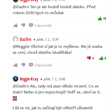
@Dazlirn Ten je ale hodně hodně daleko. Před
rokem 2030 bych to nečekal.
14
Odpovědět
Dazlirn
pátek, 7. 2., 12:34
@Reggiie Všichni ví jak je to myšleno. Ale jó snaha
se cení, chceš zlatého bludištáka?
4
6
Odpovědět
Reggie-Kray
pátek, 7. 2., 12:40
@Dazlirn Ale, tady má zase někdo mrzení. Co se
stalo? Nebo si jen nepochopil? Svěř se, uleví se ti.
Líbí se mi, jak tu začínají být někteří uživatelé