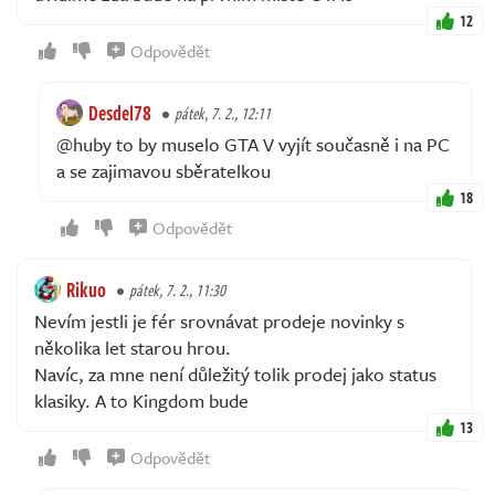
12
Odpovědět
Desdel78
pátek, 7. 2., 12:11
@huby to by muselo GTA V vyjít současně i na PC
a se zajimavou sběratelkou
18
Odpovědět
Rikuo
pátek, 7. 2., 11:30
Nevím jestli je fér srovnávat prodeje novinky s
několika let starou hrou.
Navíc, za mne není důležitý tolik prodej jako status
klasiky. A to Kingdom bude
13
Odpovědět