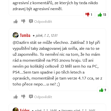
agresivní z komentářů, ze kterých by teda nikdo
zdravej být agresivní neměl.
1
13
Odpovědět
Tumba
pátek, 7. 2., 12:51
@Dazlirn stát se může všechno. Zaklínač 3 byl při
vypuštění taky zabagovanej jak sviňa, ale na to se
už zapomnělo. To nemění nic na tom, že ho mám
rád a momentálně na PS5 znovu hraju. Už ani
nevím po kolikátý celkově :D Měl sem ho na PC,
PS4...Sem tam spadne i po těch letech a
opravách, momentálně je tam verze 4.17 cca, se z
toho přece nepo...u ne? ;)
9
Odpovědět
Fridex
pátek, 7. 2., 14:00
Upraveno
pátek, 7. 2., 14:01