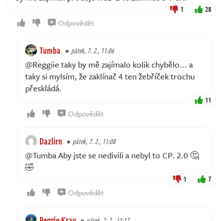
1
28
Odpovědět
Tumba
pátek, 7. 2., 11:06
@Reggiie taky by mě zajímalo kolik chybělo... a
taky si mylsím, že zaklínač 4 ten žebříček trochu
přeskládá.
11
Odpovědět
Dazlirn
pátek, 7. 2., 11:08
@Tumba Aby jste se nedivili a nebyl to CP. 2.0 🤔
🤣
1
7
Odpovědět
Reggie-Kray
pátek, 7. 2., 11:12