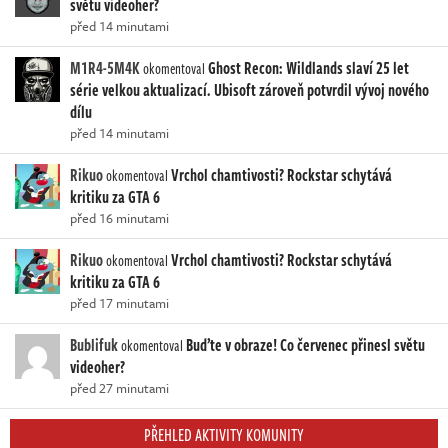
světu videoher?
před 14 minutami
M1R4-5M4K
Ghost Recon: Wildlands slaví 25 let
okomentoval
série velkou aktualizací. Ubisoft zároveň potvrdil vývoj nového
dílu
před 14 minutami
Rikuo
Vrchol chamtivosti? Rockstar schytává
okomentoval
kritiku za GTA 6
před 16 minutami
Rikuo
Vrchol chamtivosti? Rockstar schytává
okomentoval
kritiku za GTA 6
před 17 minutami
Bublifuk
Buďte v obraze! Co červenec přinesl světu
okomentoval
videoher?
před 27 minutami
PŘEHLED AKTIVITY KOMUNITY