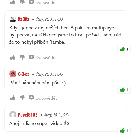
Odpovědět
ItsBits
úterý, 28. 3., 19:33
Kdysi jedna z nejlepších her. A pak ten multiplayer
byl pecka, na základce jsme to hráli pořád. Jsem rád
že to nebyl příběh Ramba.
3
Odpovědět
C-B-cz
úterý, 28. 3., 15:45
Páni! páni páni páni páni :)
1
Odpovědět
Pavel8102
úterý, 28. 3., 5:56
Ahoj Indiane super video 👍
1