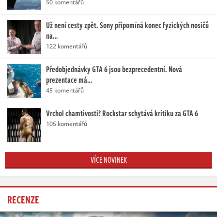
50 komentářů
Už není cesty zpět. Sony připomíná konec fyzických nosičů
na…
122 komentářů
Předobjednávky GTA 6 jsou bezprecedentní. Nová
prezentace má…
45 komentářů
Vrchol chamtivosti? Rockstar schytává kritiku za GTA 6
105 komentářů
VÍCE NOVINEK
RECENZE