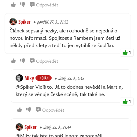
Odpovědět
Spiker
pondělí, 27. 3., 21:52
Článek sepsaný hezky, ale rozhodně se nejedná o
novou informaci. Spojitost s Rambem jsem četl už
někdy před x lety a teď to jen vytáhli ze šuplíku.
1
Odpovědět
Miky
INDIAN
úterý, 28. 3., 6:45
@Spiker Vidíš to. Já to dodnes nevěděl a Martin,
který se věnuje české scéně, tak také ne.
1
Odpovědět
Spiker
úterý, 28. 3., 21:44
@Miky tak jste to spíš jenom zapomněli.