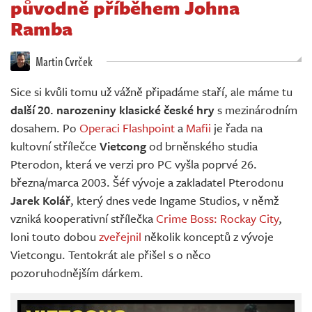
původně příběhem Johna
Živě
Ramba
Martin Cvrček
Sice si kvůli tomu už vážně připadáme staří, ale máme tu
další 20. narozeniny klasické české hry
s mezinárodním
dosahem. Po
Operaci Flashpoint
a
Mafii
je řada na
kultovní střílečce
Vietcong
od brněnského studia
Pterodon, která ve verzi pro PC vyšla poprvé 26.
března/marca 2003. Šéf vývoje a zakladatel Pterodonu
Jarek Kolář
, který dnes vede Ingame Studios, v němž
vzniká kooperativní střílečka
Crime Boss: Rockay City
,
loni touto dobou
zveřejnil
několik konceptů z vývoje
Vietcongu. Tentokrát ale přišel s o něco
pozoruhodnějším dárkem.