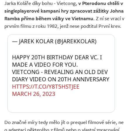
Jarka Koláře díky bohu - Vietcong,
v Pterodonu chtěli v
singleplayerové kampani hry zpracovat zážitky Johna
Ramba přímo během války ve Vietnamu
. Z ní se vrací v
prvním filmu z roku 1982, jenž nese podtitul První krev.
— JAREK KOLAR (@JAREKKOLAR) 
HAPPY 20TH BIRTHDAY DEAR VC. I 
MADE A VIDEO FOR YOU. 
VIETCONG - REVEALING AN OLD DEV 
DIARY VIDEO ON 20TH ANNIVERSARY 
HTTPS://T.CO/Y8T5HSTJEE
MARCH 26, 2023
Do značné míry tedy mělo jít o prequel filmové série, ne
o adaptaci některého z filmů nebo o vlastní zpracování