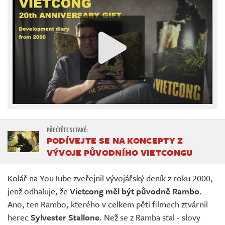
PODÍVEJTE SE NA KONCEPTY Z
VÝVOJE PŮVODNÍHO VIETCONGU
Kolář na YouTube zveřejnil vývojářský deník z roku 2000,
jenž odhaluje, že
Vietcong měl být původně Rambo
.
Ano, ten Rambo, kterého v celkem pěti filmech ztvárnil
herec
Sylvester Stallone
. Než se z Ramba stal - slovy