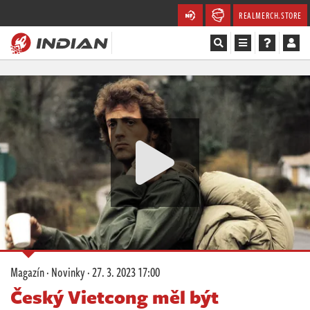
REALMERCH.STORE
Magazín
Recenze
Videa
Soutěže
Databáze
Komunita
Magazín
·
Novinky
·
27. 3. 2023 17:00
Redakce
Český Vietcong měl být