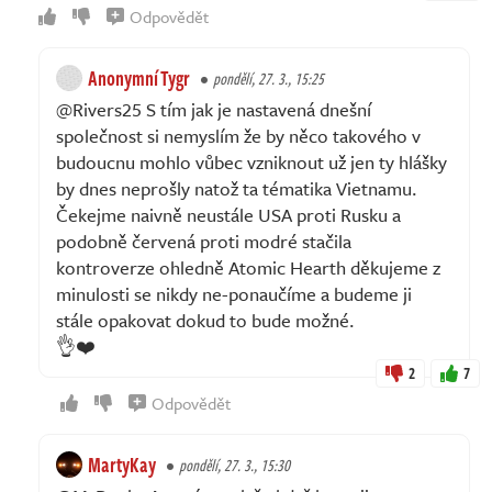
Odpovědět
Anonymní Tygr
pondělí, 27. 3., 15:25
@Rivers25 S tím jak je nastavená dnešní
společnost si nemyslím že by něco takového v
budoucnu mohlo vůbec vzniknout už jen ty hlášky
by dnes neprošly natož ta tématika Vietnamu.
Čekejme naivně neustále USA proti Rusku a
podobně červená proti modré stačila
kontroverze ohledně Atomic Hearth děkujeme z
minulosti se nikdy ne-ponaučíme a budeme ji
stále opakovat dokud to bude možné.
👌❤️
2
7
Odpovědět
MartyKay
pondělí, 27. 3., 15:30