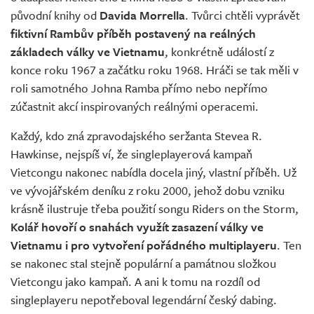
původní knihy od
Davida Morrella
. Tvůrci chtěli vyprávět
fiktivní Rambův příběh postavený na reálných
základech války ve Vietnamu
, konkrétně událostí z
konce roku 1967 a začátku roku 1968. Hráči se tak měli v
roli samotného Johna Ramba přímo nebo nepřímo
zúčastnit akcí inspirovaných reálnými operacemi.
Každý, kdo zná zpravodajského seržanta Stevea R.
Hawkinse, nejspíš ví, že singleplayerová kampaň
Vietcongu nakonec nabídla docela jiný, vlastní příběh. Už
ve vývojářském deníku z roku 2000, jehož dobu vzniku
krásně ilustruje třeba použití songu Riders on the Storm,
Kolář hovoří o snahách využít zasazení války ve
Vietnamu i pro vytvoření pořádného multiplayeru
. Ten
se nakonec stal stejně populární a památnou složkou
Vietcongu jako kampaň. A ani k tomu na rozdíl od
singleplayeru nepotřeboval legendární český dabing.