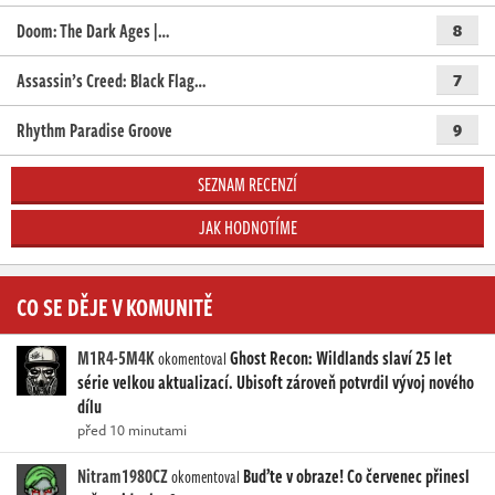
Doom: The Dark Ages |…
8
Assassin’s Creed: Black Flag…
7
Rhythm Paradise Groove
9
SEZNAM RECENZÍ
JAK HODNOTÍME
CO SE DĚJE V KOMUNITĚ
M1R4-5M4K
Ghost Recon: Wildlands slaví 25 let
okomentoval
série velkou aktualizací. Ubisoft zároveň potvrdil vývoj nového
dílu
před 10 minutami
Nitram1980CZ
Buďte v obraze! Co červenec přinesl
okomentoval