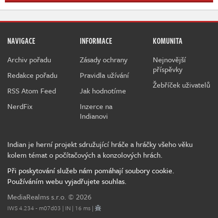
NAVIGACE
INFORMACE
KOMUNITA
Archiv pořadu
Zásady ochrany
Nejnovější
příspěvky
Redakce pořadu
Pravidla užívání
Žebříček uživatelů
RSS Atom Feed
Jak hodnotíme
NerdFix
Inzerce na
Indianovi
Indian je herní projekt sdružující hráče a hráčky všeho věku
kolem témat o počítačových a konzolových hrách.
Při poskytování služeb nám pomáhají soubory cookie.
Používáním webu vyjadřujete souhlas.
MediaRealms s.r.o.
© 2026
IWS 4.234 - m07d03 | IN | 16 ms |