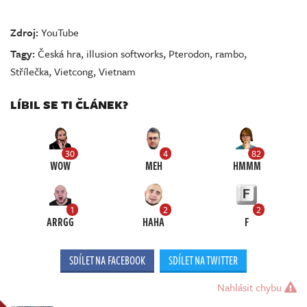
Zdroj:
YouTube
Tagy:
Česká hra
,
illusion softworks
,
Pterodon
,
rambo
,
Střílečka
,
Vietcong
,
Vietnam
LÍBIL SE TI ČLÁNEK?
30
4
82
WOW
MEH
HMMM
1
2
2
ARRGG
HAHA
F
SDÍLET NA FACEBOOK
SDÍLET NA TWITTER
Nahlásit chybu