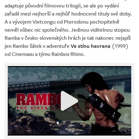
adaptuje původní filmovou trilogii, se ale po vydání
zařadil mezi nejhorší a nejhůř hodnocené tituly své doby.
A s vývojem Vietcongu od Pterodonu pochopitelně
neměl vůbec nic společného. Jedinou viditelnou stopou
Ramba v česko-slovenských hrách je tak nakonec nejspíš
jen Rambo šátek v adventuře
Ve stínu havrana
(1999)
od Cinemaxu a týmu Rainbox Rhino.