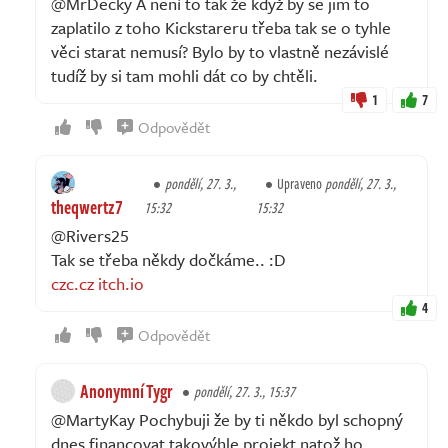
@MrDecky A není to tak že když by se jim to
zaplatilo z toho Kickstareru třeba tak se o tyhle
věci starat nemusí? Bylo by to vlastně nezávislé
tudíž by si tam mohli dát co by chtěli.
1
7
Odpovědět
pondělí, 27. 3.,
Upraveno
pondělí, 27. 3.,
theqwertz7
15:32
15:32
@Rivers25
Tak se třeba někdy dočkáme.. :D
czc.cz
itch.io
4
Odpovědět
Anonymní Tygr
pondělí, 27. 3., 15:37
@MartyKay Pochybuji že by ti někdo byl schopný
dnes financovat takovýhle projekt natož ho