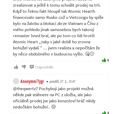
zrealizovat a ještě k tomu schválit prodej na trh.
Když to řeknu fakt hloupě tak Atomic Hearth
financovalo samo Rusko což u Vietcongu by spíše
bylo na žalobu a blokaci zkrze Viatnam a Čínu z
mého pohledu jinak samosebou bych takový
remaster hned bral, ale po tom co lidi hrotili
Atomic Heart ,,taky v jaké době ho zrovna
bohužel vydali " ... jsem realista a nepočítám že
by něco obdobného v budoucnu vyšlo. 🤐😔
6
Odpovědět
Anonymní Tygr
pondělí, 27. 3., 15:41
@theqwertz7 Pochybuji jako projekt možná
někde pak stáhnete na PC z uložta, ale jako
oficiálně prodej jse jako konzoloví hráč nikdy
nedočkám bohužel.. 😔
4