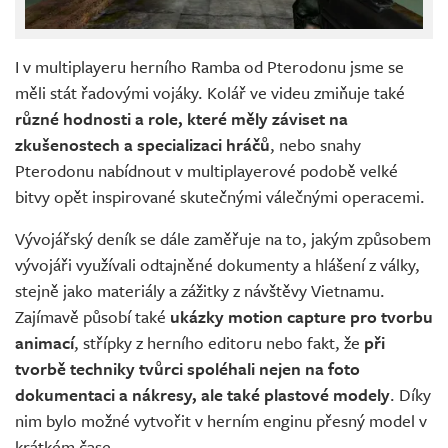
I v multiplayeru herního Ramba od Pterodonu jsme se
měli stát řadovými vojáky. Kolář ve videu zmiňuje také
různé hodnosti a role, které měly záviset na
zkušenostech a specializaci hráčů
, nebo snahy
Pterodonu nabídnout v multiplayerové podobě velké
bitvy opět inspirované skutečnými válečnými operacemi.
Vývojářský deník se dále zaměřuje na to, jakým způsobem
vývojáři využívali odtajněné dokumenty a hlášení z války,
stejně jako materiály a zážitky z návštěvy Vietnamu.
Zajímavě působí také
ukázky motion capture pro tvorbu
animací
, střípky z herního editoru nebo fakt, že
při
tvorbě techniky tvůrci spoléhali nejen na foto
dokumentaci a nákresy, ale také plastové modely
. Díky
nim bylo možné vytvořit v herním enginu přesný model v
krátkém čase.