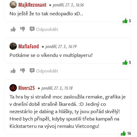
MajkRezonant
pondělí, 27. 3., 16:56
No ještě že to tak nedopadlo xD..
5
Odpovědět
MafiaFand
pondělí, 27. 3., 16:19
Potkáme se o víkendu v multiplayeru?
5
Odpovědět
Rivers25
pondělí, 27. 3., 15:18
Ta hra by si strašně moc zasloužila remake, grafika je
v dnešní době strašně škaredá. :D Jediný co
nezestárlo je dabing a hlášky, ty jsou pořád skvělý!
Hned bych přispěl, kdyby spustili třeba kampaň na
Kickstarteru na vývoj remaku Vietcongu!
16