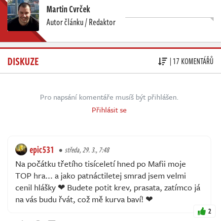
Martin Cvrček
Autor článku / Redaktor
DISKUZE
| 17 KOMENTÁŘŮ
Pro napsání komentáře musíš být přihlášen.
Přihlásit se
epic531
středa, 29. 3., 7:48
Na počátku třetího tisíceletí hned po Mafii moje
TOP hra... a jako patnáctiletej smrad jsem velmi
cenil hlášky ❤ Budete potit krev, prasata, zatímco já
na vás budu řvát, což mě kurva baví! ❤
2