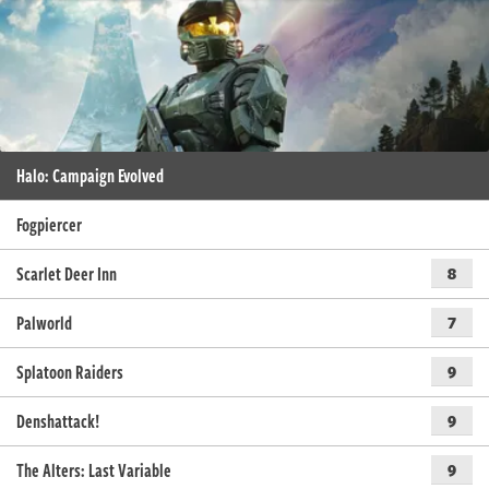
Halo: Campaign Evolved
Fogpiercer
Scarlet Deer Inn
8
Palworld
7
Splatoon Raiders
9
Denshattack!
9
The Alters: Last Variable
9