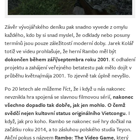
Závěr vývojářského deníku pak snadno vyvede z omylu
každého, kdo by si snad myslel, že odklady nebo posuny
termínů jsou pouze záležitostí moderní doby. Jarek Kolář
totiž ve videu prohlašuje, že herní Rambo měl být
dokončen během září/septembra roku 2001
. K odhalení
projektu a zahájení veřejného betatestu pak mělo dojít v
průběhu května/mája 2001. To zjevně tak úplně nevyšlo.
Po 20 letech ale můžeme říct, že i když u nás nakonec
nevznikla hra spojená se slavnou filmovou sérií,
nakonec
všechno dopadlo tak dobře, jak jen mohlo. O čemž
svědčí nejen kultovní status originálního Vietcongu
. I
když, jak pro koho. Rambo se nakonec své hry dočkal na
začátku roku 2014, a to zásluhou polského studia Teyon.
Akční pokus s názvem
Rambo: The Video Game
, který