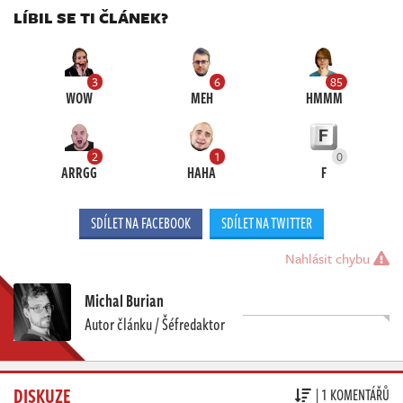
LÍBIL SE TI ČLÁNEK?
3
6
85
WOW
MEH
HMMM
2
1
0
ARRGG
HAHA
F
SDÍLET NA FACEBOOK
SDÍLET NA TWITTER
Nahlásit chybu
Michal Burian
Autor článku / Šéfredaktor
DISKUZE
| 1 KOMENTÁŘŮ