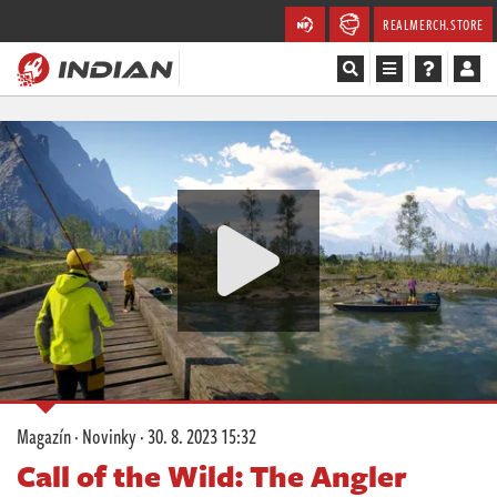
REALMERCH.STORE
Magazín
Recenze
Videa
Soutěže
Databáze
Komunita
Magazín
·
Novinky
·
30. 8. 2023 15:32
Redakce
Call of the Wild: The Angler