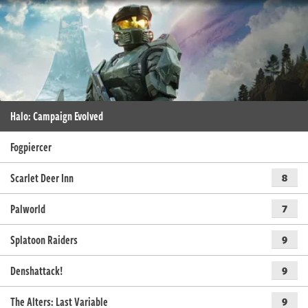
Halo: Campaign Evolved
Fogpiercer
Scarlet Deer Inn
8
Palworld
7
Splatoon Raiders
9
Denshattack!
9
The Alters: Last Variable
9