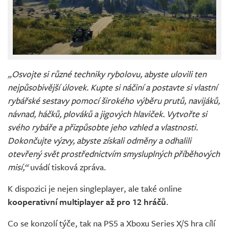
„Osvojte si různé techniky rybolovu, abyste ulovili ten
nejpůsobivější úlovek. Kupte si náčiní a postavte si vlastní
rybářské sestavy pomocí širokého výběru prutů, navijáků,
návnad, háčků, plováků a jigových hlaviček. Vytvořte si
svého rybáře a přizpůsobte jeho vzhled a vlastnosti.
Dokončujte výzvy, abyste získali odměny a odhalili
otevřený svět prostřednictvím smysluplných příběhových
misí,“
uvádí tisková zpráva.
K dispozici je nejen singleplayer, ale také online
kooperativní multiplayer až pro 12 hráčů
.
Co se konzolí týče, tak na PS5 a Xboxu Series X/S hra cílí