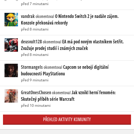
před 7 minutami
vandrak
O Nintendo Switch 2 je nadále zájem.
okomentoval
Konzole překonává rekordy
před 8 minutami
deusvult128
EA má pod novým vlastníkem šetřit.
okomentoval
Zvažuje prodej studií i známých značek
před 8 minutami
Stormangels
Capcom se nebojí digitální
okomentoval
budoucnosti PlayStationu
před 9 minutami
GreatOnesChosen
Jak vznikl herní fenomén:
okomentoval
Skutečný příběh série Warcraft
před 10 minutami
PŘEHLED AKTIVITY KOMUNITY