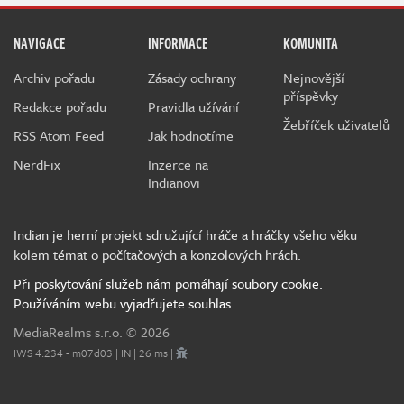
NAVIGACE
INFORMACE
KOMUNITA
Archiv pořadu
Zásady ochrany
Nejnovější
příspěvky
Redakce pořadu
Pravidla užívání
Žebříček uživatelů
RSS Atom Feed
Jak hodnotíme
NerdFix
Inzerce na
Indianovi
Indian je herní projekt sdružující hráče a hráčky všeho věku
kolem témat o počítačových a konzolových hrách.
Při poskytování služeb nám pomáhají soubory cookie.
Používáním webu vyjadřujete souhlas.
MediaRealms s.r.o.
© 2026
IWS 4.234 - m07d03 | IN | 26 ms |