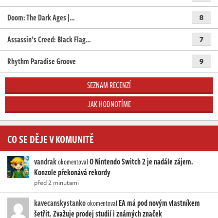
Doom: The Dark Ages |…
8
Assassin’s Creed: Black Flag…
7
Rhythm Paradise Groove
9
SEZNAM RECENZÍ
JAK HODNOTÍME
CO SE DĚJE V KOMUNITĚ
vandrak
O Nintendo Switch 2 je nadále zájem.
okomentoval
Konzole překonává rekordy
před 2 minutami
kavecanskystanko
EA má pod novým vlastníkem
okomentoval
šetřit. Zvažuje prodej studií i známých značek