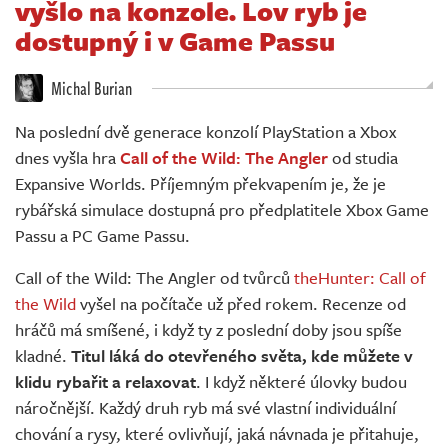
vyšlo na konzole. Lov ryb je
Živě
dostupný i v Game Passu
Michal Burian
Na poslední dvě generace konzolí PlayStation a Xbox
dnes vyšla hra
Call of the Wild: The Angler
od studia
Expansive Worlds. Příjemným překvapením je, že je
rybářská simulace dostupná pro předplatitele Xbox Game
Passu a PC Game Passu.
Call of the Wild: The Angler od tvůrců
theHunter: Call of
the Wild
vyšel na počítače už před rokem. Recenze od
hráčů má smíšené, i když ty z poslední doby jsou spíše
kladné.
Titul láká do otevřeného světa, kde můžete v
klidu rybařit a relaxovat
. I když některé úlovky budou
náročnější. Každý druh ryb má své vlastní individuální
chování a rysy, které ovlivňují, jaká návnada je přitahuje,