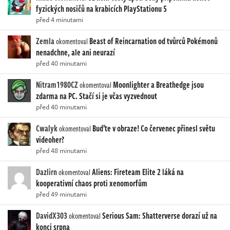
fyzických nosičů na krabicích PlayStationu 5
před 4 minutami
Zemla
Beast of Reincarnation od tvůrců Pokémonů
okomentoval
nenadchne, ale ani neurazí
před 40 minutami
Nitram1980CZ
Moonlighter a Breathedge jsou
okomentoval
zdarma na PC. Stačí si je včas vyzvednout
před 40 minutami
Cwalyk
Buďte v obraze! Co červenec přinesl světu
okomentoval
videoher?
před 48 minutami
Dazlirn
Aliens: Fireteam Elite 2 láká na
okomentoval
kooperativní chaos proti xenomorfům
před 49 minutami
DavidX303
Serious Sam: Shatterverse dorazí už na
okomentoval
konci srpna