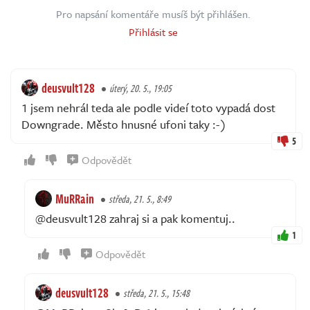
Pro napsání komentáře musíš být přihlášen.
Přihlásit se
deusvult128
úterý, 20. 5., 19:05
1 jsem nehrál teda ale podle videí toto vypadá dost
Downgrade. Město hnusné ufoni taky :-)
5
Odpovědět
MuRRain
středa, 21. 5., 8:49
@deusvult128 zahraj si a pak komentuj..
1
Odpovědět
deusvult128
středa, 21. 5., 15:48