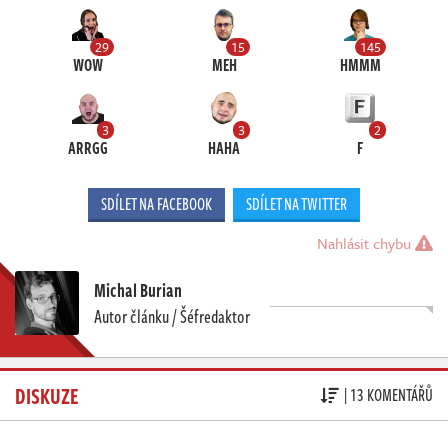
29
15
145
WOW
MEH
HMMM
3
3
2
ARRGG
HAHA
F
SDÍLET NA FACEBOOK
SDÍLET NA TWITTER
Nahlásit chybu
Michal Burian
Autor článku / Šéfredaktor
DISKUZE
| 13 KOMENTÁŘŮ