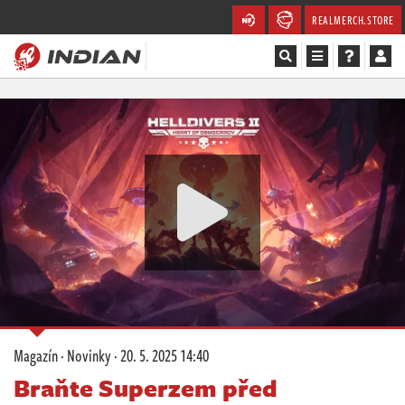
REALMERCH.STORE
Magazín
Recenze
Videa
Soutěže
Databáze
Komunita
Magazín
·
Novinky
·
20. 5. 2025 14:40
Redakce
Braňte Superzem před