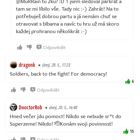
@MuRRain tu 2ku? :D 1 jsem sledoval párkrát a
tam se mi líbilo vše. Tady nic :-) Zahrát? Na to
potřebuješ dobrou partu a já nemám chuť se
otravovat s blbama a navíc tu hru už má skoro
každej prohranou několikrát :-)
Odpovědět
dragonk
úterý, 20. 5., 17:23
Soldiers, back to the fight! For democracy!
6
Odpovědět
DooctorRob
úterý, 20. 5., 16:40
Hned večer jdu pomoct! Nikdo se nebude sr*t do
Superzeme! Nikdo! 🫡Konám svoji povinnost!
15
Odpovědět