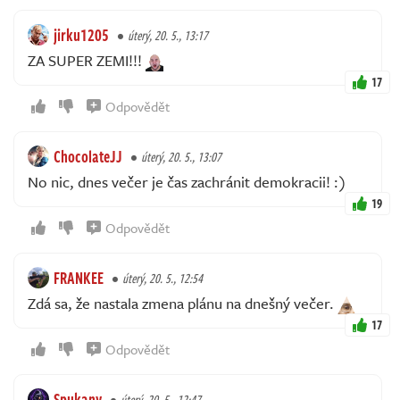
jirku1205
úterý, 20. 5., 13:17
ZA SUPER ZEMI!!!
17
Odpovědět
ChocolateJJ
úterý, 20. 5., 13:07
No nic, dnes večer je čas zachránit demokracii! :)
19
Odpovědět
FRANKEE
úterý, 20. 5., 12:54
Zdá sa, že nastala zmena plánu na dnešný večer.
17
Odpovědět
Spukany
úterý, 20. 5., 12:47