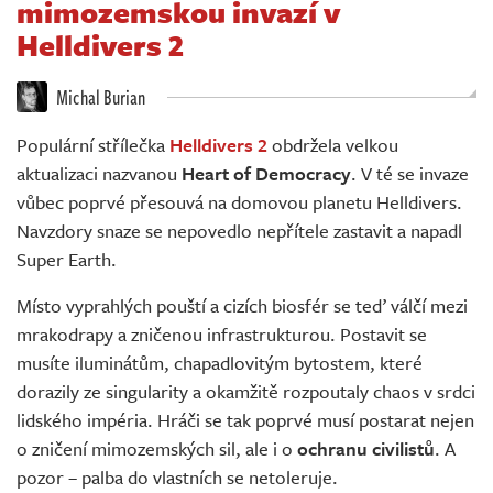
mimozemskou invazí v
Živě
Helldivers 2
Michal Burian
Populární střílečka
Helldivers 2
obdržela velkou
aktualizaci nazvanou
Heart of Democracy
. V té se invaze
vůbec poprvé přesouvá na domovou planetu Helldivers.
Navzdory snaze se nepovedlo nepřítele zastavit a napadl
Super Earth.
Místo vyprahlých pouští a cizích biosfér se teď válčí mezi
mrakodrapy a zničenou infrastrukturou. Postavit se
musíte iluminátům, chapadlovitým bytostem, které
dorazily ze singularity a okamžitě rozpoutaly chaos v srdci
lidského impéria. Hráči se tak poprvé musí postarat nejen
o zničení mimozemských sil, ale i o
ochranu civilistů
. A
pozor – palba do vlastních se netoleruje.