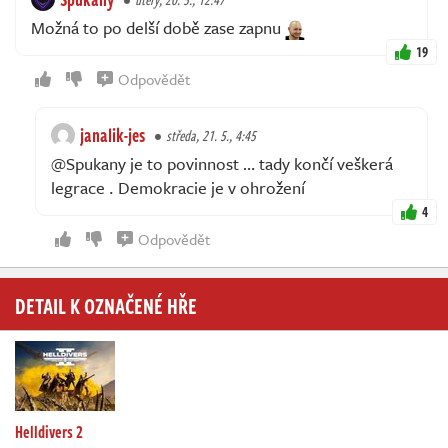
Možná to po delší době zase zapnu
19
Odpovědět
janalik-jes
středa, 21. 5., 4:45
@Spukany je to povinnost … tady končí veškerá
legrace . Demokracie je v ohrožení
4
Odpovědět
DETAIL K OZNAČENÉ HŘE
Helldivers 2