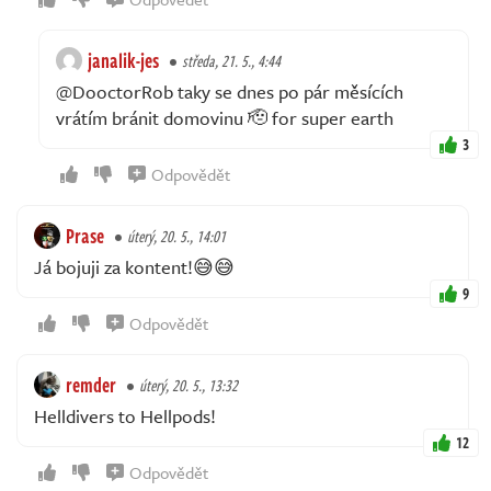
janalik-jes
středa, 21. 5., 4:44
@DooctorRob taky se dnes po pár měsících
vrátím bránit domovinu 🫡 for super earth
3
Odpovědět
Prase
úterý, 20. 5., 14:01
Já bojuji za kontent!😅😅
9
Odpovědět
remder
úterý, 20. 5., 13:32
Helldivers to Hellpods!
12
Odpovědět