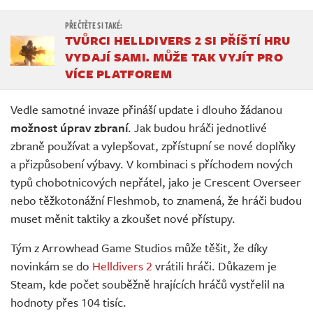
TVŮRCI HELLDIVERS 2 SI PŘÍŠTÍ HRU
VYDAJÍ SAMI. MŮŽE TAK VYJÍT PRO
VÍCE PLATFOREM
Vedle samotné invaze přináší update i dlouho žádanou
možnost úprav zbraní
. Jak budou hráči jednotlivé
zbraně používat a vylepšovat, zpřístupní se nové doplňky
a přizpůsobení výbavy. V kombinaci s příchodem nových
typů chobotnicových nepřátel, jako je Crescent Overseer
nebo těžkotonážní Fleshmob, to znamená, že hráči budou
muset měnit taktiky a zkoušet nové přístupy.
Tým z Arrowhead Game Studios může těšit, že díky
novinkám se do
Helldivers 2
vrátili hráči. Důkazem je
Steam, kde počet souběžně hrajících hráčů vystřelil na
hodnoty přes 104 tisíc.