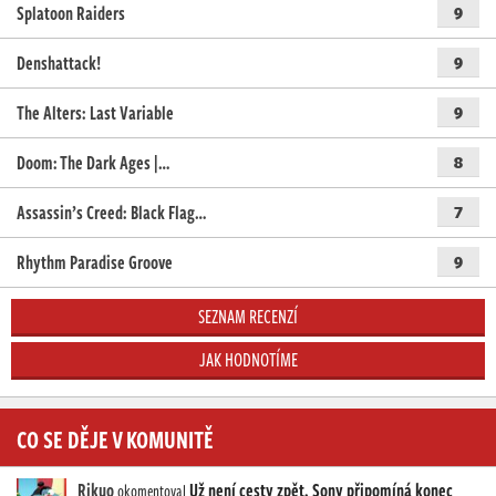
Splatoon Raiders
9
Denshattack!
9
The Alters: Last Variable
9
Doom: The Dark Ages |…
8
Assassin’s Creed: Black Flag…
7
Rhythm Paradise Groove
9
SEZNAM RECENZÍ
JAK HODNOTÍME
CO SE DĚJE V KOMUNITĚ
Rikuo
Už není cesty zpět. Sony připomíná konec
okomentoval