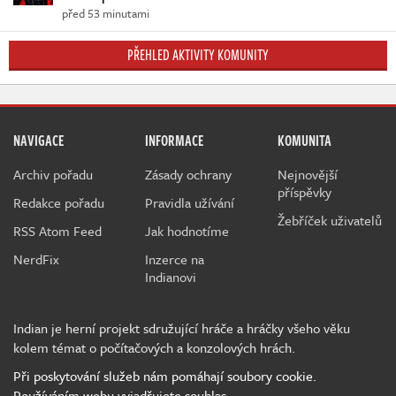
před 53 minutami
PŘEHLED AKTIVITY KOMUNITY
NAVIGACE
INFORMACE
KOMUNITA
Archiv pořadu
Zásady ochrany
Nejnovější
příspěvky
Redakce pořadu
Pravidla užívání
Žebříček uživatelů
RSS Atom Feed
Jak hodnotíme
NerdFix
Inzerce na
Indianovi
Indian je herní projekt sdružující hráče a hráčky všeho věku
kolem témat o počítačových a konzolových hrách.
Při poskytování služeb nám pomáhají soubory cookie.
Používáním webu vyjadřujete souhlas.