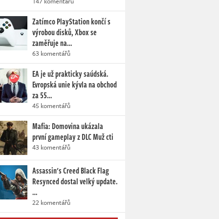
147 komentářů
Zatímco PlayStation končí s
výrobou disků, Xbox se
zaměřuje na…
63 komentářů
EA je už prakticky saúdská.
Evropská unie kývla na obchod
za 55…
45 komentářů
Mafia: Domovina ukázala
první gameplay z DLC Muž cti
43 komentářů
Assassin's Creed Black Flag
Resynced dostal velký update.
…
22 komentářů