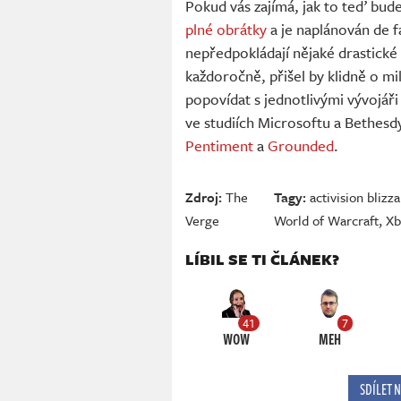
Pokud vás zajímá, jak to teď bude
plné obrátky
a je naplánován de f
nepředpokládají nějaké drastické
každoročně, přišel by klidně o mil
popovídat s jednotlivými vývojáři
ve studiích Microsoftu a Bethesdy
Pentiment
a
Grounded
.
Zdroj:
The
Tagy:
activision blizz
Verge
World of Warcraft
,
Xb
LÍBIL SE TI ČLÁNEK?
41
7
WOW
MEH
SDÍLET 