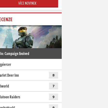
VÍCE NOVINEK
ECENZE
lo: Campaign Evolved
gpiercer
arlet Deer Inn
8
lworld
7
latoon Raiders
9
nshattack!
9