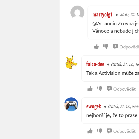
martyolg1
středa, 20. 1
@Arrannin Zrovna jse
Vánoce a nebude jic
Odpověd
falco-dee
čtvrtek, 21. 12., 1
Tak a Activision může za
Odpovědět
ewogek
čtvrtek, 21. 12., 9:56
nejhorší je, že to pra
Odpovědět