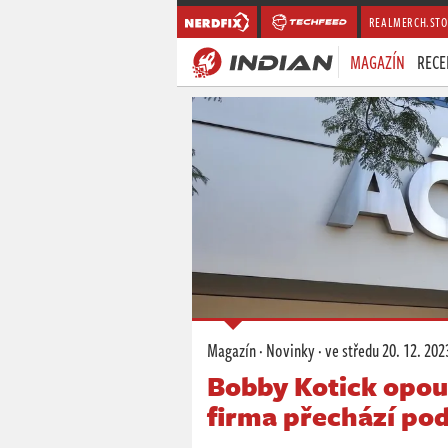
REALMERCH.STO
MAGAZÍN
RECE
Magazín
·
Novinky
·
ve středu
20. 12. 202
Bobby Kotick opouš
firma přechází po