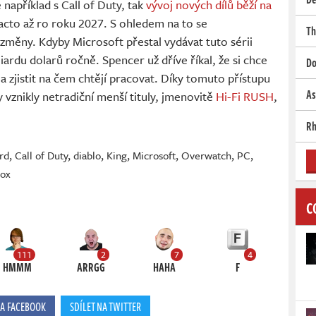
 například s Call of Duty, tak
vývoj nových dílů běží na
acto až ro roku 2027. S ohledem na to se
Th
 změny. Kdyby Microsoft přestal vydávat tuto sérii
iardu dolarů ročně. Spencer už dříve říkal, že si chce
Do
 a zjistit na čem chtějí pracovat. Díky tomuto přístupu
As
 vznikly netradiční menší tituly, jmenovitě
Hi-Fi RUSH
,
Rh
ard
,
Call of Duty
,
diablo
,
King
,
Microsoft
,
Overwatch
,
PC
,
ox
C
111
2
7
4
HMMM
ARRGG
HAHA
F
NA FACEBOOK
SDÍLET NA TWITTER