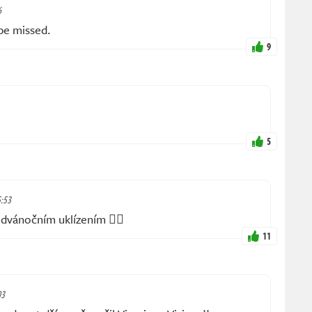
6
 be missed.
9
5
5:53
edvánočním uklízením 👍🏻
11
03