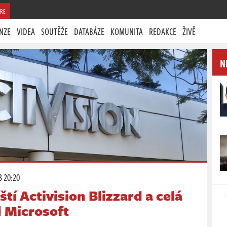
RE
NZE
VIDEA
SOUTĚŽE
DATABÁZE
KOMUNITA
REDAKCE
ŽIVĚ
N
3 20:20
tí Activision Blizzard a celá
d Microsoft