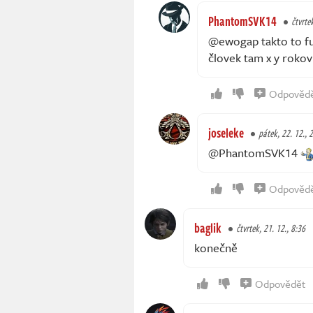
PhantomSVK14
čtvrte
@ewogap takto to fu
človek tam x y rokov
Odpověd
joseleke
pátek, 22. 12., 
@PhantomSVK14
Odpověd
baglik
čtvrtek, 21. 12., 8:36
konečně
Odpovědět