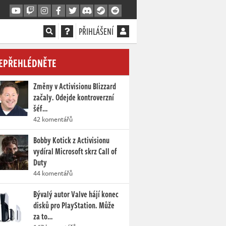
PŘIHLÁŠENÍ
EPŘEHLÉDNĚTE
Změny v Activisionu Blizzard
začaly. Odejde kontroverzní
šéf…
42 komentářů
Bobby Kotick z Activisionu
vydíral Microsoft skrz Call of
Duty
44 komentářů
Bývalý autor Valve hájí konec
disků pro PlayStation. Může
za to…