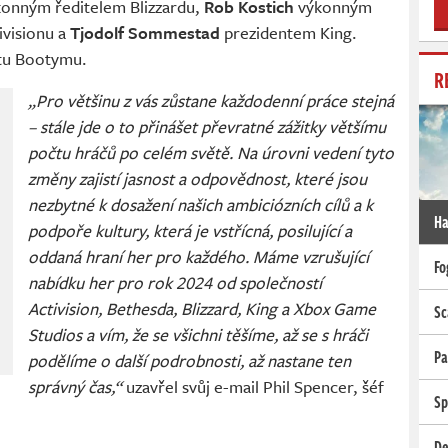
konným ředitelem Blizzardu,
Rob Kostich
výkonným
ivisionu a
Tjodolf Sommestad
prezidentem King.
ttu Bootymu.
R
„Pro většinu z vás zůstane každodenní práce stejná
– stále jde o to přinášet převratné zážitky většímu
počtu hráčů po celém světě. Na úrovni vedení tyto
změny zajistí jasnost a odpovědnost, které jsou
nezbytné k dosažení našich ambiciózních cílů a k
Ha
podpoře kultury, která je vstřícná, posilující a
oddaná hraní her pro každého. Máme vzrušující
Fo
nabídku her pro rok 2024 od společností
Activision, Bethesda, Blizzard, King a Xbox Game
Sc
Studios a vím, že se všichni těšíme, až se s hráči
Pa
podělíme o další podrobnosti, až nastane ten
správný čas,“
uzavřel svůj e-mail Phil Spencer, šéf
Sp
De