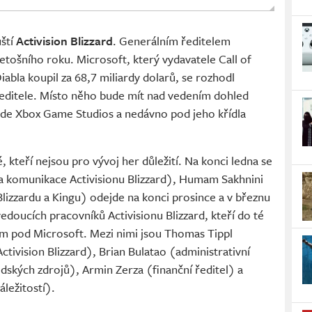
ští
Activision Blizzard
. Generálním ředitelem
letošního roku. Microsoft, který vydavatele Call of
abla koupil za 68,7 miliardy dolarů, se rozhodl
ditele. Místo něho bude mít nad vedením dohled
vede Xbox Game Studios a nedávno pod jeho křídla
dé, kteří nejsou pro vývoj her důležití. Na konci ledna se
ka komunikace Activisionu Blizzard), Humam Sakhnini
izzardu a Kingu) odejde na konci prosince a v březnu
doucích pracovníků Activisionu Blizzard, kteří do té
 pod Microsoft. Mezi nimi jsou Thomas Tippl
tivision Blizzard), Brian Bulatao (administrativní
idských zdrojů), Armin Zerza (finanční ředitel) a
ležitostí).