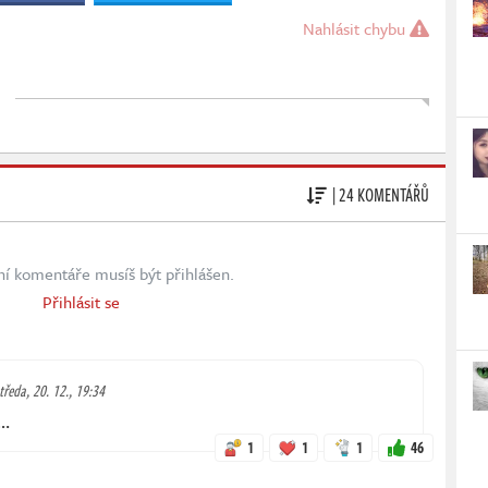
Nahlásit chybu
| 24 KOMENTÁŘŮ
ní komentáře musíš být přihlášen.
Přihlásit se
tředa, 20. 12., 19:34
 …
1
1
1
46