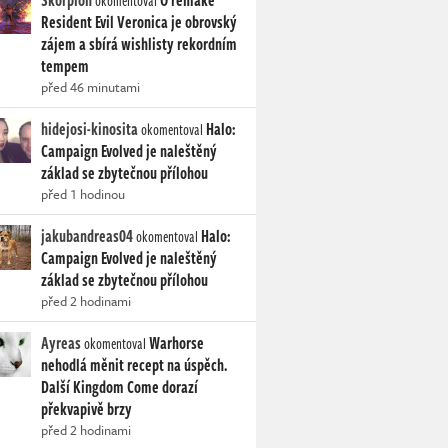
Skorpion
O remake
okomentoval
Resident Evil Veronica je obrovský
zájem a sbírá wishlisty rekordním
tempem
před 46 minutami
hidejosi-kinosita
Halo:
okomentoval
Campaign Evolved je naleštěný
základ se zbytečnou přílohou
před 1 hodinou
jakubandreas04
Halo:
okomentoval
Campaign Evolved je naleštěný
základ se zbytečnou přílohou
před 2 hodinami
Ayreas
Warhorse
okomentoval
nehodlá měnit recept na úspěch.
Další Kingdom Come dorazí
překvapivě brzy
před 2 hodinami