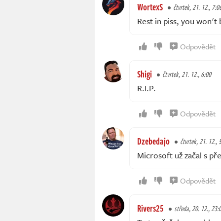
WortexS
čtvrtek, 21. 12., 7:0
Rest in piss, you won't
Odpovědět
Shigi
čtvrtek, 21. 12., 6:00
R.I.P.
Odpovědět
Dzebedajo
čtvrtek, 21. 12., 
Microsoft už začal s př
Odpovědět
Rivers25
středa, 20. 12., 23: