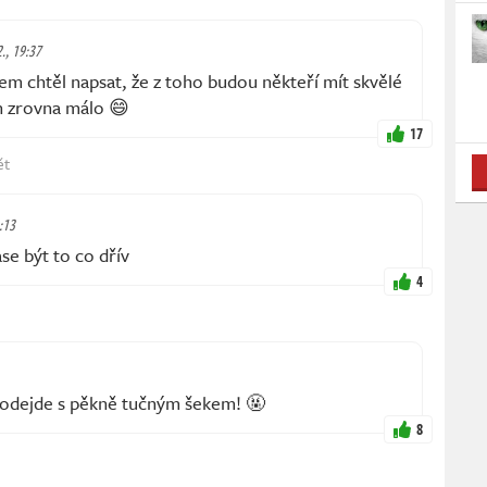
2., 19:37
m chtěl napsat, že z toho budou někteří mít skvělé
h zrovna málo 😄
17
ět
6:13
se být to co dřív
4
se odejde s pěkně tučným šekem! 🤬
8