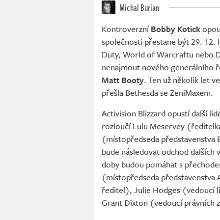
Michal Burian
Kontroverzní
Bobby Kotick
opou
společnosti přestane být 29. 12. 
Duty, World of Warcraftu nebo Di
nenajmout nového generálního ře
Matt Booty
. Ten už několik let 
přešla Bethesda se ZeniMaxem.
Activision Blizzard opustí další li
rozloučí Lulu Meservey (ředitel
(místopředseda představenstva Bl
bude následovat odchod dalších ve
doby budou pomáhat s přechodem
(místopředseda představenstva Ac
ředitel), Julie Hodges (vedoucí l
Grant Dixton (vedoucí právních zá