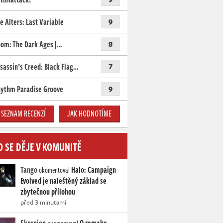
e Alters: Last Variable
9
om: The Dark Ages |…
8
sassin’s Creed: Black Flag…
7
ythm Paradise Groove
9
SEZNAM RECENZÍ
JAK HODNOTÍME
O SE DĚJE V KOMUNITĚ
Tango
Halo: Campaign
okomentoval
Evolved je naleštěný základ se
zbytečnou přílohou
před 3 minutami