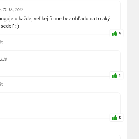
k, 21. 12., 14:22
nguje u každej veľkej firme bez ohľadu na to aký
 sedeľ :)
4
ět
22:28
1
ět
8