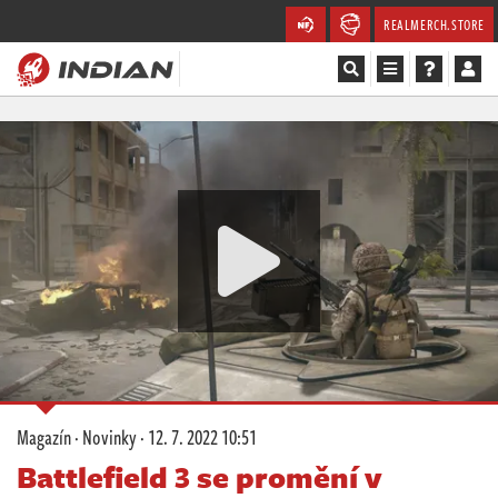
REALMERCH.STORE
Magazín
Recenze
Videa
Soutěže
Databáze
Komunita
Magazín
·
Novinky
·
12. 7. 2022 10:51
Redakce
Battlefield 3 se promění v