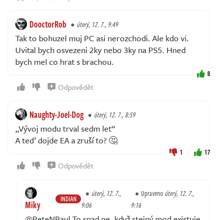
DooctorRob
úterý, 12. 7., 9:49
Tak to bohuzel muj PC asi nerozchodi. Ale kdo vi.
Uvital bych osvezeni 2ky nebo 3ky na PS5. Hned
bych mel co hrat s brachou.
8
Odpovědět
Naughty-Joel-Dog
úterý, 12. 7., 8:59
„Vývoj modu trval sedm let“
A teď dojde EA a zruší to? 🤔
1
17
Odpovědět
úterý, 12. 7.,
Upraveno
úterý, 12. 7.,
INDIAN
Miky
9:06
9:16
@PeteNPaul To snad ne, když stejný mod existuje