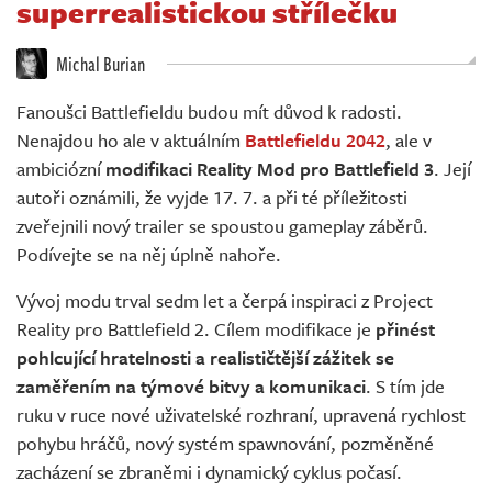
superrealistickou střílečku
Živě
Michal Burian
Fanoušci Battlefieldu budou mít důvod k radosti.
Nenajdou ho ale v aktuálním
Battlefieldu 2042
, ale v
ambiciózní
modifikaci Reality Mod pro Battlefield 3
. Její
autoři oznámili, že vyjde 17. 7. a při té příležitosti
zveřejnili nový trailer se spoustou gameplay záběrů.
Podívejte se na něj úplně nahoře.
Vývoj modu trval sedm let a čerpá inspiraci z Project
Reality pro Battlefield 2. Cílem modifikace je
přinést
pohlcující hratelnosti a realističtější zážitek se
zaměřením na týmové bitvy a komunikaci
. S tím jde
ruku v ruce nové uživatelské rozhraní, upravená rychlost
pohybu hráčů, nový systém spawnování, pozměněné
zacházení se zbraněmi i dynamický cyklus počasí.