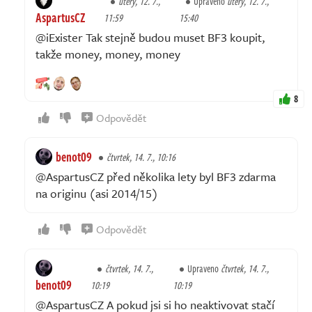
úterý, 12. 7.,
Upraveno
úterý, 12. 7.,
AspartusCZ
11:59
15:40
@iExister Tak stejně budou muset BF3 koupit,
takže money, money, money
8
Odpovědět
benot09
čtvrtek, 14. 7., 10:16
@AspartusCZ před několika lety byl BF3 zdarma
na originu (asi 2014/15)
Odpovědět
čtvrtek, 14. 7.,
Upraveno
čtvrtek, 14. 7.,
benot09
10:19
10:19
@AspartusCZ A pokud jsi si ho neaktivovat stačí