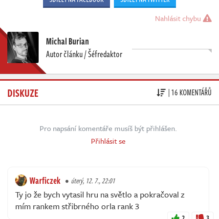
Nahlásit chybu
Michal Burian
Autor článku / Šéfredaktor
DISKUZE
| 16 KOMENTÁŘŮ
Pro napsání komentáře musíš být přihlášen.
Přihlásit se
Warficzek
úterý, 12. 7., 22:01
Ty jo že bych vytasil hru na světlo a pokračoval z
mím rankem střibrného orla rank 3
2
3