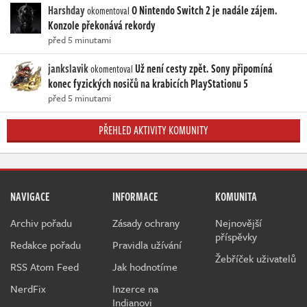
Harshday
O Nintendo Switch 2 je nadále zájem.
okomentoval
Konzole překonává rekordy
před 5 minutami
jankslavik
Už není cesty zpět. Sony připomíná
okomentoval
konec fyzických nosičů na krabicích PlayStationu 5
před 5 minutami
PŘEHLED AKTIVITY KOMUNITY
NAVIGACE
INFORMACE
KOMUNITA
Archiv pořadu
Zásady ochrany
Nejnovější
příspěvky
Redakce pořadu
Pravidla užívání
Žebříček uživatelů
RSS Atom Feed
Jak hodnotíme
NerdFix
Inzerce na
Indianovi