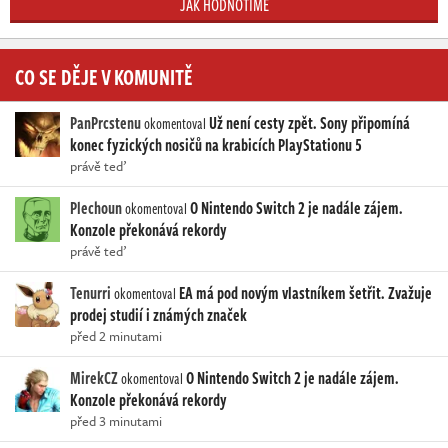
JAK HODNOTÍME
CO SE DĚJE V KOMUNITĚ
PanPrcstenu
Už není cesty zpět. Sony připomíná
okomentoval
konec fyzických nosičů na krabicích PlayStationu 5
právě teď
Plechoun
O Nintendo Switch 2 je nadále zájem.
okomentoval
Konzole překonává rekordy
právě teď
Tenurri
EA má pod novým vlastníkem šetřit. Zvažuje
okomentoval
prodej studií i známých značek
před 2 minutami
MirekCZ
O Nintendo Switch 2 je nadále zájem.
okomentoval
Konzole překonává rekordy
před 3 minutami