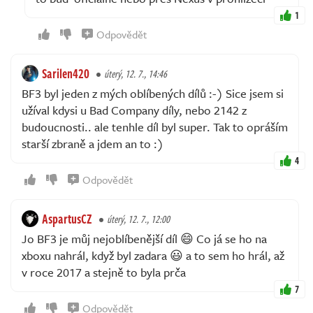
1
Odpovědět
Sarilen420
úterý, 12. 7., 14:46
BF3 byl jeden z mých oblíbených dílů :-) Sice jsem si
užíval kdysi u Bad Company díly, nebo 2142 z
budoucnosti.. ale tenhle díl byl super. Tak to opráším
starší zbraně a jdem an to :)
4
Odpovědět
AspartusCZ
úterý, 12. 7., 12:00
Jo BF3 je můj nejoblíbenější díl 😄 Co já se ho na
xboxu nahrál, když byl zadara 😃 a to sem ho hrál, až
v roce 2017 a stejně to byla prča
7
Odpovědět