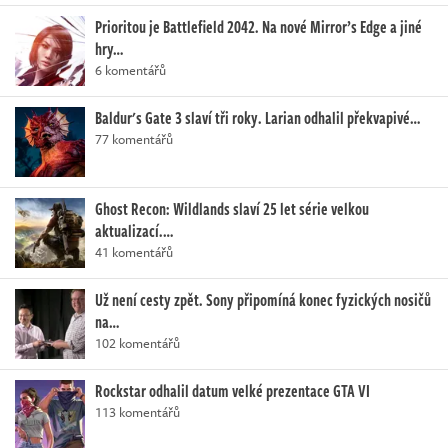
Prioritou je Battlefield 2042. Na nové Mirror’s Edge a jiné
hry…
6 komentářů
Baldur's Gate 3 slaví tři roky. Larian odhalil překvapivé…
77 komentářů
Ghost Recon: Wildlands slaví 25 let série velkou
aktualizací.…
41 komentářů
Už není cesty zpět. Sony připomíná konec fyzických nosičů
na…
102 komentářů
Rockstar odhalil datum velké prezentace GTA VI
113 komentářů