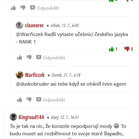
Odpovědět
claunerer
středa, 13. 7., 6:43
@Warficzek Radši vytaste učebnici českého jazyka
- RANK 1
1
3
Odpovědět
Warficzek
čtvrtek, 21. 7., 6:18
@duskobruder asi tebe když se ohániš tvim egem
Odpovědět
Kingroad144
úterý, 12. 7., 16:51
To je tak na nic, že konzole nepodporují mody 😁 To
budu muset asi rozběhnout to svoje staré šlapadlo,