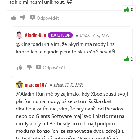
tohle mi nesmí uniknout. 😁
8
Odpovědět
Aladin-Run
ROCKETCLUB
středa, 13. 7., 12:31
@Kingroad144 Vím, že Skyrim má mody i na
konzolích, ale jinde jsem to skutečně neviděl.
2
Odpovědět
maiden107
středa, 13. 7., 22:20
@Aladin-Run mě by zajímalo, kdy Xbox spustí svojí
platformu na mody, už se o tom šušká dost
dlouho a zatím nic, vím, že hry např. od Paradox
nebo od Giants Software mají svojí platformu na
mody a hry od Bethesdy pokud mají podporu
modů na konzolích lze stahovat ze dvou zdrojů a
to buď oficiálně nebo přes Nexus v prohlížeči