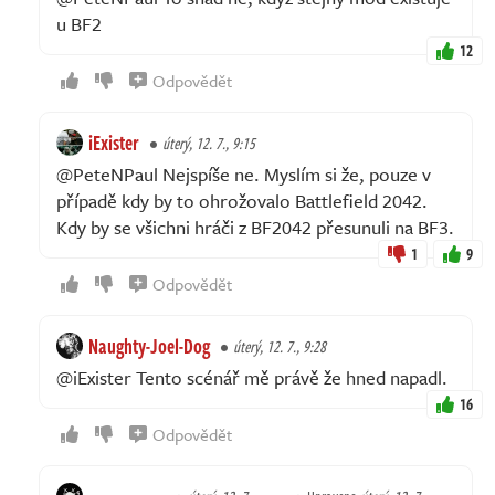
u BF2
12
Odpovědět
iExister
úterý, 12. 7., 9:15
@PeteNPaul Nejspíše ne. Myslím si že, pouze v
případě kdy by to ohrožovalo Battlefield 2042.
Kdy by se všichni hráči z BF2042 přesunuli na BF3.
1
9
Odpovědět
Naughty-Joel-Dog
úterý, 12. 7., 9:28
@iExister Tento scénář mě právě že hned napadl.
16
Odpovědět