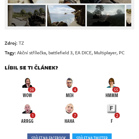
Zdroj:
TZ
Tagy:
Akční střílečka
,
battlefield 3
,
EA DICE
,
Multiplayer
,
PC
LÍBIL SE TI ČLÁNEK?
28
4
55
WOW
MEH
HMMM
1
7
2
ARRGG
HAHA
F
SDÍLET NA FACEBOOK
SDÍLET NA TWITTER