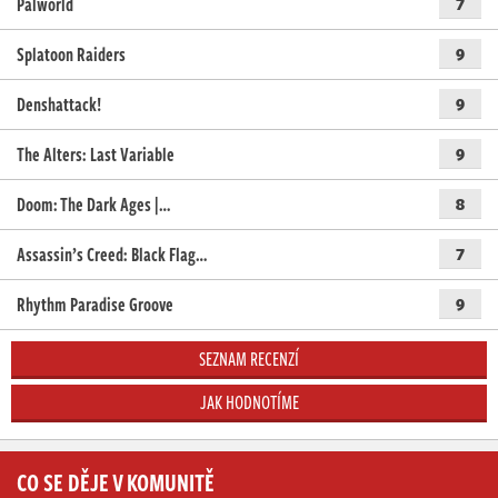
Palworld
7
Splatoon Raiders
9
Denshattack!
9
The Alters: Last Variable
9
Doom: The Dark Ages |…
8
Assassin’s Creed: Black Flag…
7
Rhythm Paradise Groove
9
SEZNAM RECENZÍ
JAK HODNOTÍME
CO SE DĚJE V KOMUNITĚ