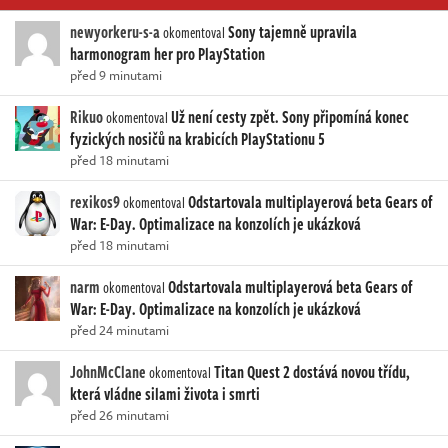
newyorkeru-s-a
Sony tajemně upravila
okomentoval
harmonogram her pro PlayStation
před 9 minutami
Rikuo
Už není cesty zpět. Sony připomíná konec
okomentoval
fyzických nosičů na krabicích PlayStationu 5
před 18 minutami
rexikos9
Odstartovala multiplayerová beta Gears of
okomentoval
War: E-Day. Optimalizace na konzolích je ukázková
před 18 minutami
narm
Odstartovala multiplayerová beta Gears of
okomentoval
War: E-Day. Optimalizace na konzolích je ukázková
před 24 minutami
JohnMcClane
Titan Quest 2 dostává novou třídu,
okomentoval
která vládne silami života i smrti
před 26 minutami