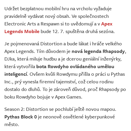
Živě
Udržet bezplatnou mobilní hru na vrcholu vyžaduje
pravidelně vydávat nový obsah. Ve společnostech
Electronic Arts a Respawn si to uvědomují a v
Apex
Legends Mobile
bude 12. 7. spuštěna druhá sezóna.
Je pojmenovaná Distortion a bude lákat i hráče velkého
Apex Legends. Tím důvodem je
nová legenda Rhapsody
,
DJka, která miluje hudbu a je dcerou geniální inženýrky,
která vytvořila
bota Rowdyho ovládaného umělou
inteligencí
. Ovšem kvůli Rowdymu přišla o práci u Pythas
Inc., prý vynesla firemní tajemství, což celou rodinu
dostalo do dluhů. To je zároveň důvod, proč Rhapsody po
boku Rowdyho bojuje v Apex Games.
Season 2: Distortion se pochlubí ještě novou mapou.
Pythas Block 0
je neonově osvětlené kyberpunkové
město.