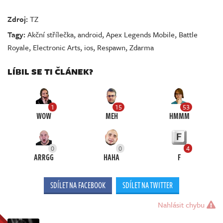
Zdroj:
TZ
Tagy:
Akční střílečka
,
android
,
Apex Legends Mobile
,
Battle
Royale
,
Electronic Arts
,
ios
,
Respawn
,
Zdarma
LÍBIL SE TI ČLÁNEK?
1
15
53
WOW
MEH
HMMM
0
0
4
ARRGG
HAHA
F
SDÍLET NA FACEBOOK
SDÍLET NA TWITTER
Nahlásit chybu