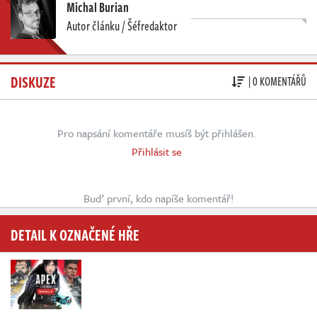
Michal Burian
Autor článku / Šéfredaktor
DISKUZE
| 0 KOMENTÁŘŮ
Pro napsání komentáře musíš být přihlášen.
Přihlásit se
Buď první, kdo napíše komentář!
DETAIL K OZNAČENÉ HŘE