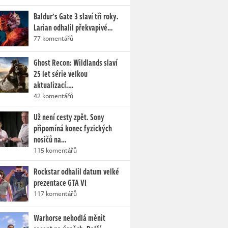
Baldur's Gate 3 slaví tři roky.
Larian odhalil překvapivé…
77 komentářů
Ghost Recon: Wildlands slaví
25 let série velkou
aktualizací.…
42 komentářů
Už není cesty zpět. Sony
připomíná konec fyzických
nosičů na…
115 komentářů
Rockstar odhalil datum velké
prezentace GTA VI
117 komentářů
Warhorse nehodlá měnit