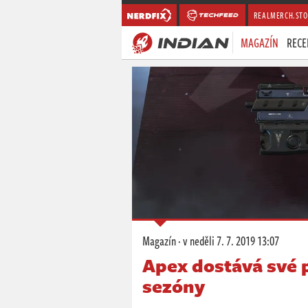
REALMERCH.STO
MAGAZÍN
RECE
Magazín
·
v neděli
7. 7. 2019 13:07
Apex dostává své 
sezóny