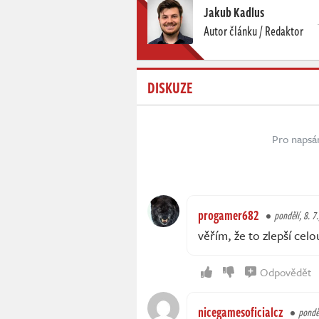
Jakub Kadlus
Autor článku / Redaktor
DISKUZE
Pro napsá
progamer682
pondělí, 8. 7
věřím, že to zlepší celo
Odpovědět
nicegamesoficialcz
ponděl