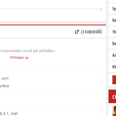
Sp
De
| 8 KOMENTÁŘŮ
Th
Do
ní komentáře musíš být přihlášen.
As
Přihlásit se
Rh
., 14:31
u hru
C
í, 8. 7., 14:00