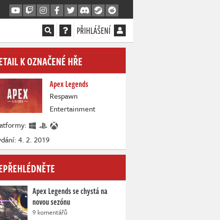
PŘIHLÁŠENÍ
ETAIL K OZNAČENÉ HŘE
Apex Legends
Respawn
Entertainment
latformy:
dání: 4. 2. 2019
EPŘEHLÉDNĚTE
Apex Legends se chystá na
novou sezónu
9 komentářů