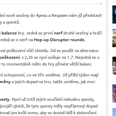
ání nové sezóny do Apexu a Respawn nám již představil
y a questů.
u
balance
hry. Jedná se první
nerf
druhé sezóny a hráči
Jedná se o nerf na
Hop-up Disruptor rounds
.
al poškození vůči shieldu. Dá se použít na alternator
 poškození:
z 2,26 se nyní snižuje na 1,7. Nejedná se o
y to momentálně mělo do hry přinést větší balanc.
í schopností, co ve hře uvidíme. Již příští týden mají
změny
a jejich dopad na hru, takže uvidíme, jak moc
uesty
. Nyní už totiž jejich součástí nebudou questy,
Vývojáři zjistili, že tyto questy měly nepříjemný dopad
tovali jen kvůli tomu, aby se dostali blíž k dokončení.