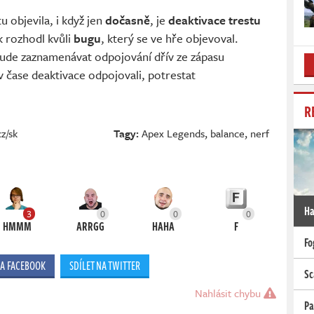
 objevila, i když jen
dočasně
, je
deaktivace trestu
k rozhodl kvůli
bugu
, který se ve hře objevoval.
 bude zaznamenávat odpojování dřív ze zápasu
 v čase deaktivace odpojovali, potrestat
R
z/sk
Tagy:
Apex Legends
,
balance
,
nerf
Ha
3
0
0
0
HMMM
ARRGG
HAHA
F
Fo
NA FACEBOOK
SDÍLET NA TWITTER
Sc
Nahlásit chybu
Pa