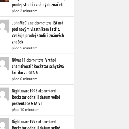
prodej studií i známých značek
před 2 minutami
JohnMcClane
EA má
okomentoval
pod novým vlastníkem šetřit.
Zvažuje prodej studií i známých
značek
před 5 minutami
N0vas11
Vrchol
okomentoval
chamtivosti? Rockstar schytává
kritiku za GTA 6
před 6 minutami
Nightmare1995
okomentoval
Rockstar odhalil datum velké
prezentace GTA VI
před 10 minutami
Nightmare1995
okomentoval
Rockstar odhalil datum velké