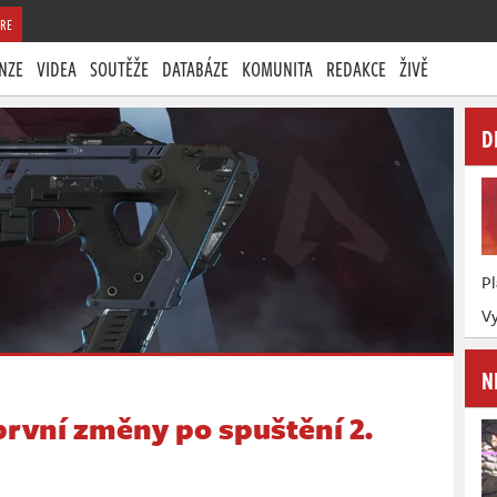
RE
NZE
VIDEA
SOUTĚŽE
DATABÁZE
KOMUNITA
REDAKCE
ŽIVĚ
D
P
Vy
N
první změny po spuštění 2.