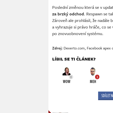
Poslední změnou která se v updatu
za brzký odchod
. Respawn se ta
Zároveň ale prohlásil, že nadále
a vyhrazuje si právo hráče, co se
po znovuobnovení systému.
Zdroj:
Dexerto.com
,
Facebook apex c
LÍBIL SE TI ČLÁNEK?
0
3
WOW
MEH
SDÍLET 