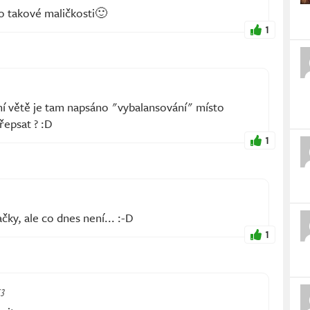
 o takové maličkosti🙂
1
ní větě je tam napsáno "vybalansování" místo
řepsat ? :D
1
čky, ale co dnes není... :-D
1
53