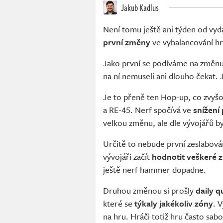
Jakub Kadlus
Není tomu ještě ani týden od vyd
první změny
ve vybalancování hr
Jako první se podíváme na změn
na ní nemuseli ani dlouho čekat. 
Je to přeně ten Hop-up, co zvyšov
a RE-45. Nerf spočívá ve
snížení
velkou změnu, ale dle vývojářů b
Určitě to nebude první zeslabován
vývojáři začít
hodnotit veškeré 
ještě nerf hammer dopadne.
Druhou změnou si prošly
daily q
které se
týkaly jakékoliv zóny
. 
na hru. Hráči totiž hru často sabo