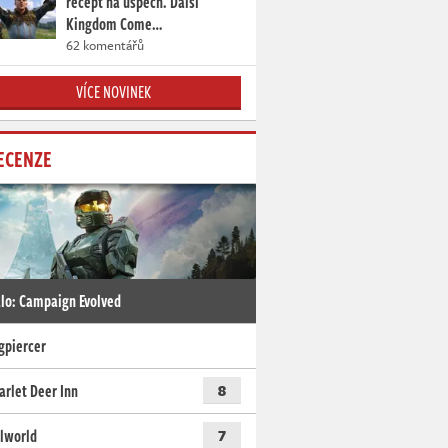
recept na úspěch. Další
Kingdom Come…
62 komentářů
VÍCE NOVINEK
ECENZE
lo: Campaign Evolved
gpiercer
arlet Deer Inn
8
lworld
7