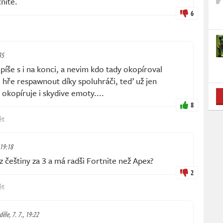
nite.
6
35
píše s i na konci, a nevim kdo tady okopíroval
hře respawnout díky spoluhráči, teď už jen
 okopíruje i skydive emoty....
8
ět
 19:18
z češtiny za 3 a má radši Fortnite než Apex?
2
ět
děle, 7. 7., 19:22