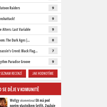
latoon Raiders
9
nshattack!
9
e Alters: Last Variable
9
om: The Dark Ages |…
8
sassin’s Creed: Black Flag…
7
ythm Paradise Groove
9
SEZNAM RECENZÍ
JAK HODNOTÍME
O SE DĚJE V KOMUNITĚ
Wollgy
EA má pod
okomentoval
novým vlastníkem šetřit. Zvažuje