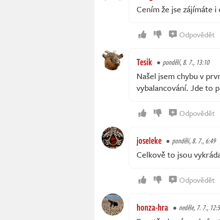
Cením že jse zájímáte i
Odpovědět
Tesik
pondělí, 8. 7., 13:10
Našel jsem chybu v prv
vybalancování. Jde to p
Odpovědět
joseleke
pondělí, 8. 7., 6:49
Celkově to jsou vykráda
Odpovědět
honza-hra
neděle, 7. 7., 12: