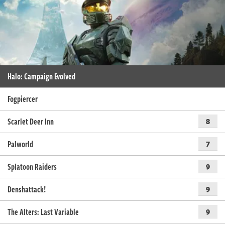
Halo: Campaign Evolved
Fogpiercer
Scarlet Deer Inn
8
Palworld
7
Splatoon Raiders
9
Denshattack!
9
The Alters: Last Variable
9