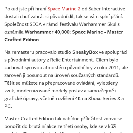
Živě
Pokud jste při hraní
Space Marine 2
od Saber Interactive
dostali chuť zahrát si původní díl, tak se vám splní přání.
Společnost SEGA v rámci festivalu Warhammer Skulls
oznámila
Warhammer 40,000: Space Marine - Master
Crafted Edition
.
Na remasteru pracovalo studio
SneakyBox
ve spolupráci
s původními autory z Relic Entertainment. Cílem bylo
zachovat syrovou atmosféru původní hry z roku 2011, ale
zároveň ji posunout na úroveň současných standardů.
Těšit se můžete na přepracované ovládání, vylepšený
zvuk, modernizované modely postav a samozřejmě i
grafické úpravy, včetně rozlišení 4K na Xboxu Series X a
PC.
Master Crafted Edition tak nabídne příležitost znovu se
ponořit do brutální akce ze třetí osoby, kde se v kůži