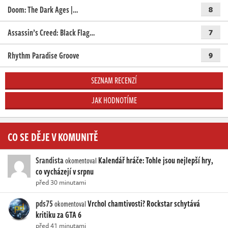
Doom: The Dark Ages |…
8
Assassin’s Creed: Black Flag…
7
Rhythm Paradise Groove
9
SEZNAM RECENZÍ
JAK HODNOTÍME
CO SE DĚJE V KOMUNITĚ
Srandista
Kalendář hráče: Tohle jsou nejlepší hry,
okomentoval
co vycházejí v srpnu
před 30 minutami
pds75
Vrchol chamtivosti? Rockstar schytává
okomentoval
kritiku za GTA 6
před 41 minutami