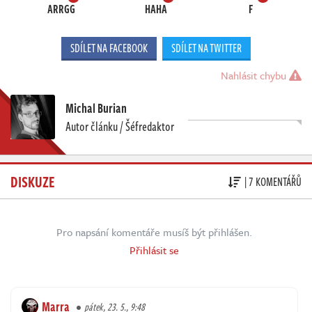
ARRGG
HAHA
F
SDÍLET NA FACEBOOK
SDÍLET NA TWITTER
Nahlásit chybu
Michal Burian
Autor článku / Šéfredaktor
DISKUZE
| 7 KOMENTÁŘŮ
Pro napsání komentáře musíš být přihlášen.
Přihlásit se
Marra
pátek, 23. 5., 9:48