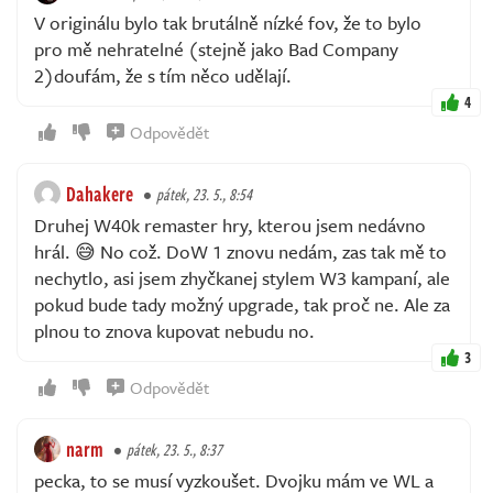
V originálu bylo tak brutálně nízké fov, že to bylo
pro mě nehratelné (stejně jako Bad Company
2)doufám, že s tím něco udělají.
4
Odpovědět
Dahakere
pátek, 23. 5., 8:54
Druhej W40k remaster hry, kterou jsem nedávno
hrál. 😅 No což. DoW 1 znovu nedám, zas tak mě to
nechytlo, asi jsem zhyčkanej stylem W3 kampaní, ale
pokud bude tady možný upgrade, tak proč ne. Ale za
plnou to znova kupovat nebudu no.
3
Odpovědět
narm
pátek, 23. 5., 8:37
pecka, to se musí vyzkoušet. Dvojku mám ve WL a