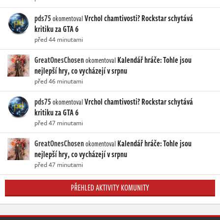
pds75
Vrchol chamtivosti? Rockstar schytává
okomentoval
kritiku za GTA 6
před 44 minutami
GreatOnesChosen
Kalendář hráče: Tohle jsou
okomentoval
nejlepší hry, co vycházejí v srpnu
před 46 minutami
pds75
Vrchol chamtivosti? Rockstar schytává
okomentoval
kritiku za GTA 6
před 47 minutami
GreatOnesChosen
Kalendář hráče: Tohle jsou
okomentoval
nejlepší hry, co vycházejí v srpnu
před 47 minutami
PŘEHLED AKTIVITY KOMUNITY