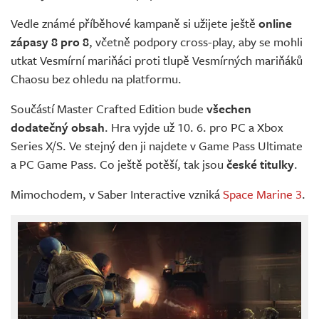
Vedle známé příběhové kampaně si užijete ještě
online
zápasy 8 pro 8
, včetně podpory cross-play, aby se mohli
utkat Vesmírní mariňáci proti tlupě Vesmírných mariňáků
Chaosu bez ohledu na platformu.
Součástí Master Crafted Edition bude
všechen
dodatečný obsah
. Hra vyjde už 10. 6. pro PC a Xbox
Series X/S. Ve stejný den ji najdete v Game Pass Ultimate
a PC Game Pass. Co ještě potěší, tak jsou
české titulky
.
Mimochodem, v Saber Interactive vzniká
Space Marine 3
.