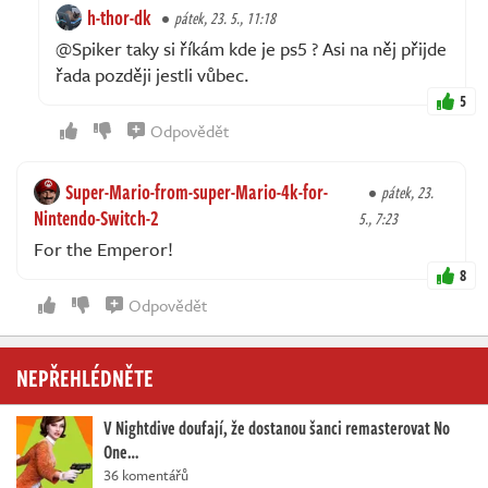
h-thor-dk
pátek, 23. 5., 11:18
@Spiker taky si říkám kde je ps5 ? Asi na něj přijde
řada později jestli vůbec.
5
Odpovědět
Super-Mario-from-super-Mario-4k-for-
pátek, 23.
Nintendo-Switch-2
5., 7:23
For the Emperor!
8
Odpovědět
NEPŘEHLÉDNĚTE
V Nightdive doufají, že dostanou šanci remasterovat No
One…
36 komentářů