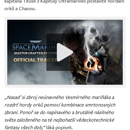
kapitána Tituse z Kapituly Ultramarines postavíte hordám
orků a Chaosu.
„Nasaď si zbroj neúnavného Vesmírného mariňáka a
rozdrť hordy orků pomocí kombinace smrtonosných
zbraní. Ponoř se do napínavého a brutálně násilného
světa založeného na té nejbohatší vědeckotechnické
fantasy všech dob,“
láká popisek.