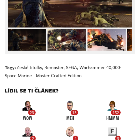
Tagy:
české titulky
,
Remaster
,
SEGA
,
Warhammer 40,000:
Space Marine - Master Crafted Edition
LÍBIL SE TI ČLÁNEK?
23
13
152
WOW
MEH
HMMM
2
4
3