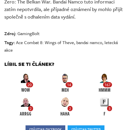
Zero: The Belkan War. Bandai Namco tuto informaci
zatím nepotvrdila, ale případné oznámení by mohlo přijít
společně s odhalením data vydání.
Zdroj:
GamingBolt
Tagy:
Ace Combat 8: Wings of Theve
,
bandai namco
,
letecká
akce
LÍBIL SE TI ČLÁNEK?
20
14
167
WOW
MEH
HMMM
2
2
3
ARRGG
HAHA
F