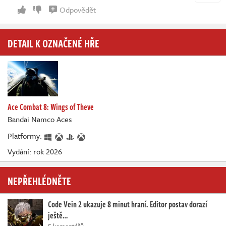
Odpovědět
DETAIL K OZNAČENÉ HŘE
Ace Combat 8: Wings of Theve
Bandai Namco Aces
Platformy:
Vydání: rok 2026
NEPŘEHLÉDNĚTE
Code Vein 2 ukazuje 8 minut hraní. Editor postav dorazí
ještě…
5 komentářů