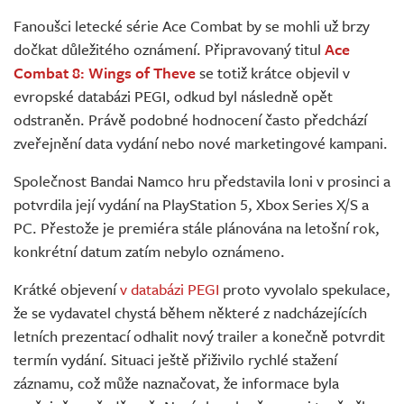
Živě
Fanoušci letecké série Ace Combat by se mohli už brzy
dočkat důležitého oznámení. Připravovaný titul
Ace
Combat 8: Wings of Theve
se totiž krátce objevil v
evropské databázi PEGI, odkud byl následně opět
odstraněn. Právě podobné hodnocení často předchází
zveřejnění data vydání nebo nové marketingové kampani.
Společnost Bandai Namco hru představila loni v prosinci a
potvrdila její vydání na PlayStation 5, Xbox Series X/S a
PC. Přestože je premiéra stále plánována na letošní rok,
konkrétní datum zatím nebylo oznámeno.
Krátké objevení
v databázi PEGI
proto vyvolalo spekulace,
že se vydavatel chystá během některé z nadcházejících
letních prezentací odhalit nový trailer a konečně potvrdit
termín vydání. Situaci ještě přiživilo rychlé stažení
záznamu, což může naznačovat, že informace byla