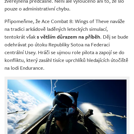
zveřejněna předčasně. Není ale vyloučeno ani to, že šlo
pouze o administrativní chybu.
Připomeňme, že Ace Combat 8: Wings of Theve naváže
na tradici arkádově laděných leteckých simulací,
tentokrát však
s větším důrazem na příběh
. Děj se bude
odehrávat po útoku Republiky Sotoa na Federaci
centrální Usey. Hráči se ujmou role pilota a zapojí se do
konfliktu, který zasáhl tisíce uprchlíků hledajících útočiště
na lodi Endurance.