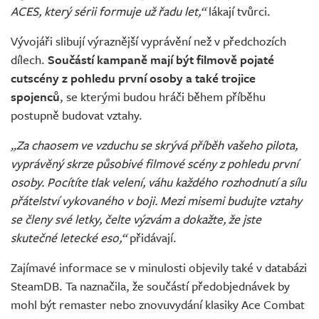
ACES, který sérii formuje už řadu let,“
lákají tvůrci.
Vývojáři slibují výraznější vyprávění než v předchozích
dílech.
Součástí kampaně mají být filmově pojaté
cutscény z pohledu první osoby a také trojice
spojenců
, se kterými budou hráči během příběhu
postupně budovat vztahy.
„Za chaosem ve vzduchu se skrývá příběh vašeho pilota,
vyprávěný skrze působivé filmové scény z pohledu první
osoby. Pocítíte tlak velení, váhu každého rozhodnutí a sílu
přátelství vykovaného v boji. Mezi misemi budujte vztahy
se členy své letky, čelte výzvám a dokažte, že jste
skutečné letecké eso,“
přidávají.
Zajímavé informace se v minulosti objevily také v databázi
SteamDB. Ta naznačila, že součástí předobjednávek by
mohl být remaster nebo znovuvydání klasiky Ace Combat