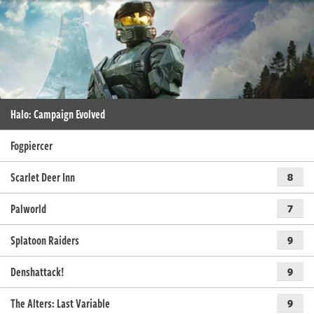
Halo: Campaign Evolved
Fogpiercer
Scarlet Deer Inn
8
Palworld
7
Splatoon Raiders
9
Denshattack!
9
The Alters: Last Variable
9