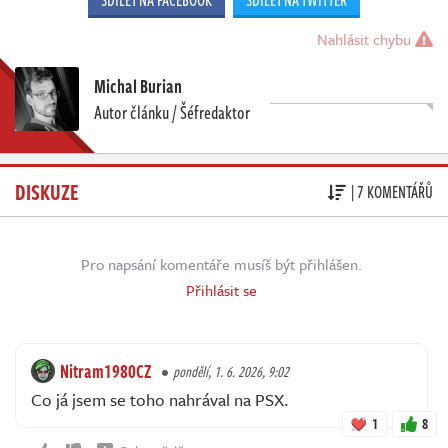
SDÍLET NA FACEBOOK
SDÍLET NA TWITTER
Nahlásit chybu
Michal Burian
Autor článku / Šéfredaktor
DISKUZE
| 7 KOMENTÁŘŮ
Pro napsání komentáře musíš být přihlášen.
Přihlásit se
Nitram1980CZ
pondělí, 1. 6. 2026, 9:02
Co já jsem se toho nahrával na PSX.
1
8