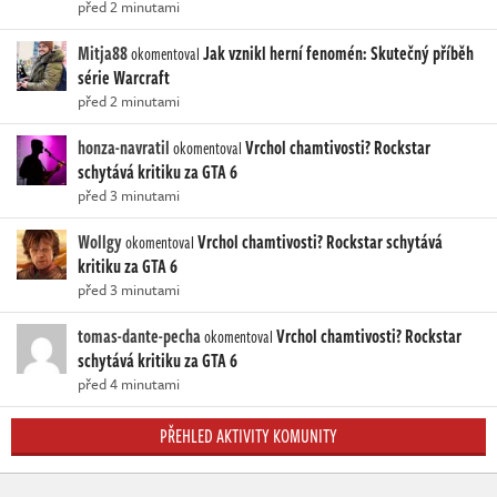
před 2 minutami
Mitja88
Jak vznikl herní fenomén: Skutečný příběh
okomentoval
série Warcraft
před 2 minutami
honza-navratil
Vrchol chamtivosti? Rockstar
okomentoval
schytává kritiku za GTA 6
před 3 minutami
Wollgy
Vrchol chamtivosti? Rockstar schytává
okomentoval
kritiku za GTA 6
před 3 minutami
tomas-dante-pecha
Vrchol chamtivosti? Rockstar
okomentoval
schytává kritiku za GTA 6
před 4 minutami
PŘEHLED AKTIVITY KOMUNITY