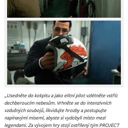
„Usedněte do kokpitu a jako elitní pilot vzlétněte vstříc
dechberoucím nebesům. Vrhněte se do intenzivních
vzdušných soubojů, likvidujte hrozby a postupujte
napínavými misemi, abyste si vydobyli místo mezi
legendami. Za vývojem hry stojí ostřílený tým PROJECT