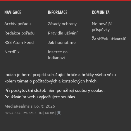
NAVIGACE
INFORMACE
KOMUNITA
Archiv pořadu
Zásady ochrany
Nejnovější
příspěvky
Redakce pořadu
Pravidla užívání
Žebříček uživatelů
RSS Atom Feed
Jak hodnotíme
NerdFix
Inzerce na
Indianovi
Indian je herní projekt sdružující hráče a hráčky všeho věku
kolem témat o počítačových a konzolových hrách.
Při poskytování služeb nám pomáhají soubory cookie.
Používáním webu vyjadřujete souhlas.
MediaRealms s.r.o.
© 2026
IWS 4.234 - m07d03 | IN | 68 ms |