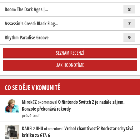
Doom: The Dark Ages |…
8
Assassin’s Creed: Black Flag…
7
Rhythm Paradise Groove
9
SEZNAM RECENZÍ
JAK HODNOTÍME
CO SE DĚJE V KOMUNITĚ
MirekCZ
O Nintendo Switch 2 je nadále zájem.
okomentoval
Konzole překonává rekordy
právě teď
KARELzJIHU
Vrchol chamtivosti? Rockstar schytává
okomentoval
kritiku za GTA 6