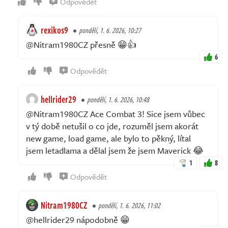
Odpovědět
rexikos9
pondělí, 1. 6. 2026, 10:27
@Nitram1980CZ přesně 😁👍
6
Odpovědět
hellrider29
pondělí, 1. 6. 2026, 10:48
@Nitram1980CZ Ace Combat 3! Sice jsem vůbec
v tý době netušil o co jde, rozuměl jsem akorát
new game, load game, ale bylo to pěkný, lítal
jsem letadlama a dělal jsem že jsem Maverick 😂
1
8
Odpovědět
Nitram1980CZ
pondělí, 1. 6. 2026, 11:02
@hellrider29 nápodobně 😁