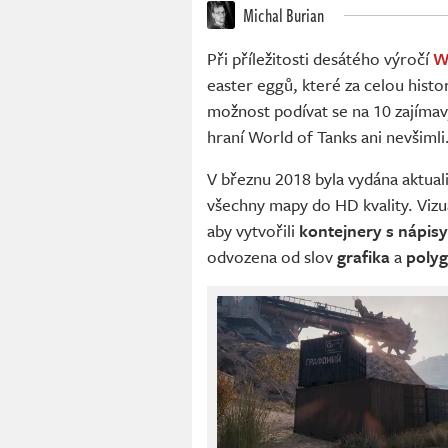
Michal Burian
Při příležitosti desátého výročí
W
easter eggů, které za celou histo
možnost podívat se na 10 zajímavý
hraní World of Tanks ani nevšimli
V březnu 2018 byla vydána aktual
všechny mapy do HD kvality. Vizuál
aby vytvořili
kontejnery s nápi
odvozena od slov
grafika
a
poly