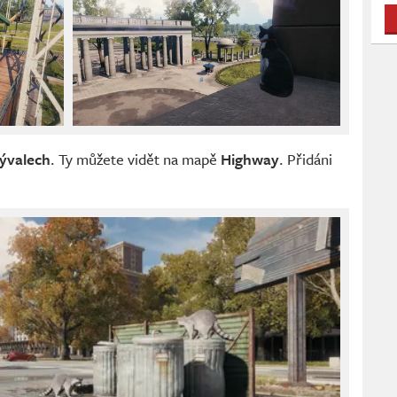
ývalech
. Ty můžete vidět na mapě
Highway
. Přidáni