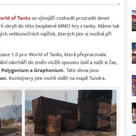
orld of Tanks
se vývojáři rozhodli prozradit deset
rii ukryli do této bezplatné MMO hry s tanky. Máme tak
ch velikonočních vajíček, kterých jste si možná při
.
izace 1.0 pro World of Tanks, která přepracovala
ní návrháři do změn vložili spoustu úsilí a našli si čas,
sy Polygonium a Graphonium
. Tato slova jsou
gon
. Kontejnery jste mohli vidět na mapě Tundra.