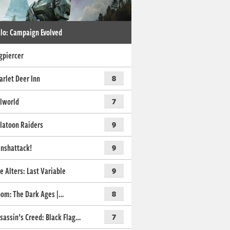
lo: Campaign Evolved
gpiercer
arlet Deer Inn
8
lworld
7
latoon Raiders
9
nshattack!
9
e Alters: Last Variable
9
om: The Dark Ages |…
8
sassin’s Creed: Black Flag…
7