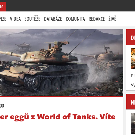
RE
NZE
VIDEA
SOUTĚŽE
DATABÁZE
KOMUNITA
REDAKCE
ŽIVĚ
D
P
Vy
N
:00
er eggů z World of Tanks. Víte