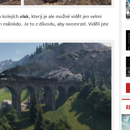
o kolejích
vlak
, který je ale možné vidět jen velmi
en málokdo. Je to z důvodu, aby neomrzel. Viděli jste
R