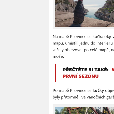
Na mapě Province se kočka objev
mapu, umístili jednu do interiéru
začaly objevovat po celé mapě, nem
moře.
PŘEČTĚTE SI TAKÉ:
PRVNÍ SEZÓNU
Po mapě Province se
kočky
objev
byly přítomné i ve vánočních gará