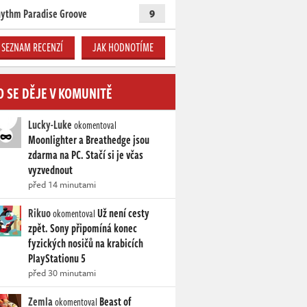
ythm Paradise Groove
9
SEZNAM RECENZÍ
JAK HODNOTÍME
O SE DĚJE V KOMUNITĚ
Lucky-Luke
okomentoval
Moonlighter a Breathedge jsou
zdarma na PC. Stačí si je včas
vyzvednout
před 14 minutami
Rikuo
Už není cesty
okomentoval
zpět. Sony připomíná konec
fyzických nosičů na krabicích
PlayStationu 5
před 30 minutami
Zemla
Beast of
okomentoval