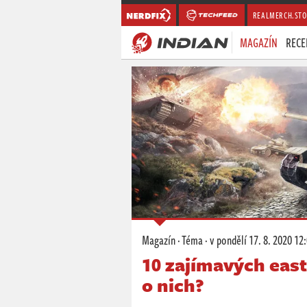
REALMERCH.STO
MAGAZÍN
RECE
Magazín
·
Téma
·
v pondělí
17. 8. 2020 12
10 zajímavých east
o nich?