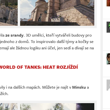
ila
ze srandy
. 3D umělci, kteří vytvářeli budovy pro
 jednoho z domů. To inspirovalo další týmy a kočky se
ají ale žádnou logiku ani účel, jen sedí a dívají se na
WORLD OF TANKS: HEAT ROZJÍŽDÍ
ily i na dalších mapách. Můžete je najít v
Minsku
a
žích.