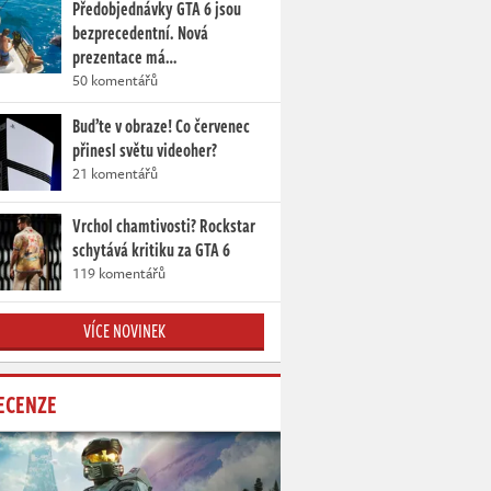
Předobjednávky GTA 6 jsou
bezprecedentní. Nová
prezentace má…
50 komentářů
Buďte v obraze! Co červenec
přinesl světu videoher?
21 komentářů
Vrchol chamtivosti? Rockstar
schytává kritiku za GTA 6
119 komentářů
VÍCE NOVINEK
ECENZE