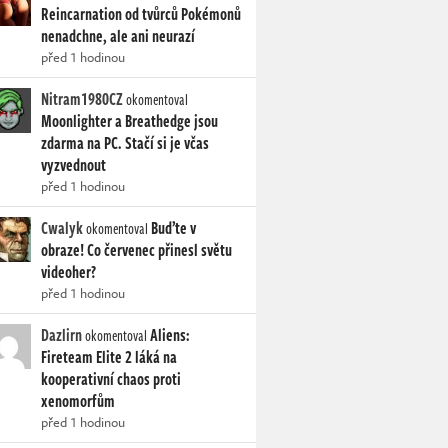
Reincarnation od tvůrců Pokémonů
nenadchne, ale ani neurazí
před 1 hodinou
Nitram1980CZ
okomentoval
Moonlighter a Breathedge jsou
zdarma na PC. Stačí si je včas
vyzvednout
před 1 hodinou
Cwalyk
Buďte v
okomentoval
obraze! Co červenec přinesl světu
videoher?
před 1 hodinou
Dazlirn
Aliens:
okomentoval
Fireteam Elite 2 láká na
kooperativní chaos proti
xenomorfům
před 1 hodinou