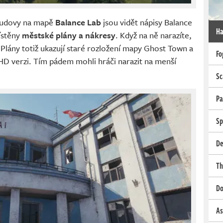
 budovy na mapě
Balance Lab
jsou vidět nápisy Balance
Ha
ístěny
městské plány a nákresy
. Když na ně narazíte,
. Plány totiž ukazují staré rozložení mapy Ghost Town a
Fo
 verzi. Tím pádem mohli hráči narazit na menší
Sc
Pa
Sp
De
Th
Do
As