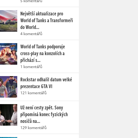
5 komentářů
Největší aktualizace pro
World of Tanks a Transformeři
do World…
4 komentářů
World of Tanks podporuje
cross-play na konzolích a
přichází s…
1 komentářů
Rockstar odhalil datum velké
prezentace GTA VI
121 komentářů
Už není cesty zpět. Sony
připomíná konec fyzických
nosičů na…
129 komentářů