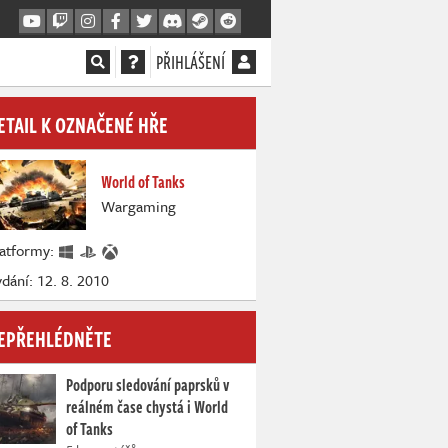
PŘIHLÁŠENÍ
ETAIL K OZNAČENÉ HŘE
World of Tanks
Wargaming
latformy:
dání: 12. 8. 2010
EPŘEHLÉDNĚTE
Podporu sledování paprsků v
reálném čase chystá i World
of Tanks