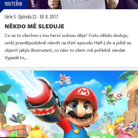
90VTEŘIN
Série 3
·
Epizoda 22
·
30. 8. 2017
NĚKDO MĚ SLEDUJE
Co se to všechno s tou herní scénou děje? Fiolu někdo sleduje,
unikl pravděpodobně námět na třetí epizodu Half-Life a ještě se
objevil jakýsi Biomutant, co nám to všem má pořádně nandat.
Vypadá to,…