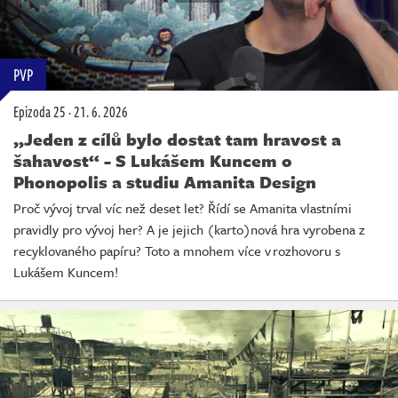
PVP
Epizoda 25
·
21. 6. 2026
„Jeden z cílů bylo dostat tam hravost a
šahavost“ - S Lukášem Kuncem o
Phonopolis a studiu Amanita Design
Proč vývoj trval víc než deset let? Řídí se Amanita vlastními
pravidly pro vývoj her? A je jejich (karto)nová hra vyrobena z
recyklovaného papíru? Toto a mnohem více v rozhovoru s
Lukášem Kuncem!