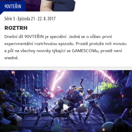
90VTEŘIN
Série 3
·
Epizoda 21
·
22. 8. 2017
ROZTRH
Dnešní díl 90VTEŘIN je speciální. Jedná se o vůbec první
experimentální roztrhnutou epizodu. Prostě protože mít minutu
a půl na všechny novinky týkající se GAMESCOMu, prostě není
snadné.