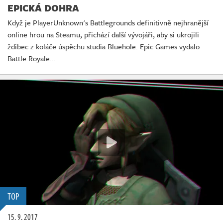
Živě
EPICKÁ DOHRA
Když je PlayerUnknown's Battlegrounds definitivně nejhranější
online hrou na Steamu, přichází další vývojáři, aby si ukrojili
ždibec z koláče úspěchu studia Bluehole. Epic Games vydalo
Battle Royale…
TOP
15. 9. 2017