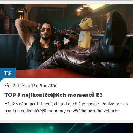
TOP
Série 2
·
Epizoda 129
·
9. 6. 2026
TOP 9 nejikoničtějších momentů E3
E3 už s námi pár let není, ale její duch žije nadále. Podívejte se s
námi na nejikoničtější momenty největšího herního veletrhu.