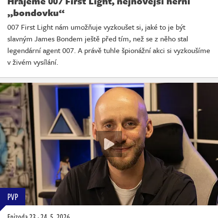
Hrajeme 007 First Light, nejnovější herní
„bondovku“
007 First Light nám umožňuje vyzkoušet si, jaké to je být
slavným James Bondem ještě před tím, než se z něho stal
legendární agent 007. A právě tuhle špionážní akci si vyzkoušíme
v živém vysílání.
PVP
Epizoda 23
·
24. 5. 2026