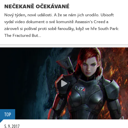
NEČEKANĚ OČEKÁVANÉ
Nový týden, nové události. A že se nám jich urodilo. Ubisoft
vydal video dokument o své komunitě Assassin's Creed a
zároveň si poštval proti sobě fanoušky, když ve hře South Park:
The Fractured But…
TOP
5. 9. 2017