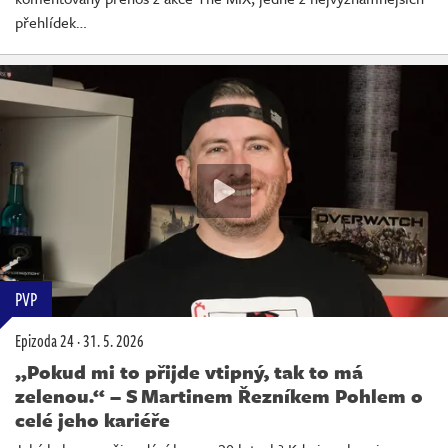
přehlídek…
PVP
Epizoda 24
·
31. 5. 2026
„Pokud mi to přijde vtipný, tak to má
zelenou.“ – S Martinem Řezníkem Pohlem o
celé jeho kariéře