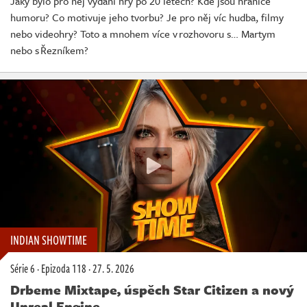
Jaký bylo pro něj vydání hry po 20 letech? Kde jsou hranice
humoru? Co motivuje jeho tvorbu? Je pro něj víc hudba, filmy
nebo videohry? Toto a mnohem více v rozhovoru s… Martym
nebo s Řezníkem?
INDIAN SHOWTIME
Série 6
·
Epizoda 118
·
27. 5. 2026
Drbeme Mixtape, úspěch Star Citizen a nový
Unreal Engine