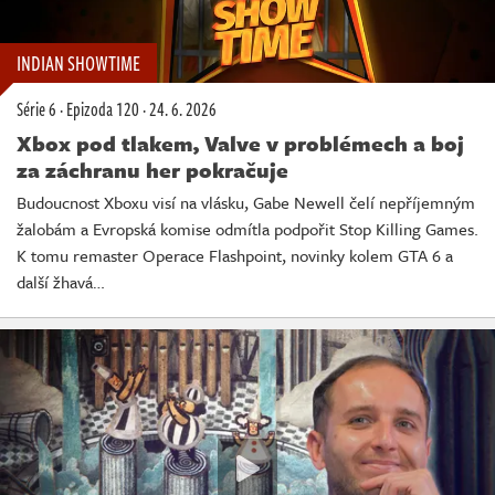
INDIAN SHOWTIME
Série 6
·
Epizoda 120
·
24. 6. 2026
Xbox pod tlakem, Valve v problémech a boj
za záchranu her pokračuje
Budoucnost Xboxu visí na vlásku, Gabe Newell čelí nepříjemným
žalobám a Evropská komise odmítla podpořit Stop Killing Games.
K tomu remaster Operace Flashpoint, novinky kolem GTA 6 a
další žhavá…