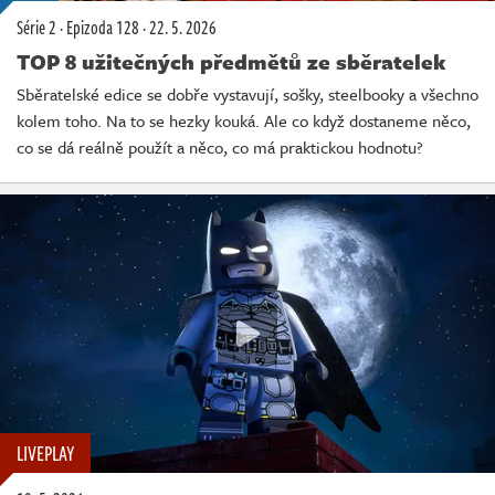
Série 2
·
Epizoda 128
·
22. 5. 2026
TOP 8 užitečných předmětů ze sběratelek
Sběratelské edice se dobře vystavují, sošky, steelbooky a všechno
kolem toho. Na to se hezky kouká. Ale co když dostaneme něco,
co se dá reálně použít a něco, co má praktickou hodnotu?
LIVEPLAY