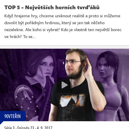
TOP 5 - Největších herních tvrďáků
Když hrajeme hry, chceme uniknout realitě a proto si můžeme
dovolit být pořádným hrdinou, který se jen tak něčeho
nezalekne. Ale koho si vybrat? Kdo je vlastně ten největší borec
ve hrách? To se…
90VTEŘIN
Série 3
·
Epizoda 23
·
4. 9. 2017