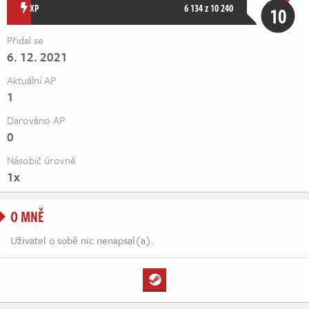
Živě
XP
6 134 z 10 240
10
Přidal se
6. 12. 2021
Aktuální AP
1
Darováno AP
0
Násobič úrovně
1x
O MNĚ
Uživatel o sobě nic nenapsal(a).