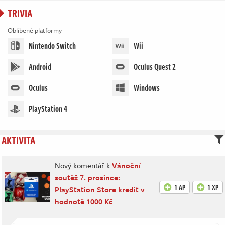
TRIVIA
Oblíbené platformy
Nintendo Switch
Wii
Android
Oculus Quest 2
Oculus
Windows
PlayStation 4
AKTIVITA
Nový komentář k
Vánoční
soutěž 7. prosince:
1 AP
1 XP
PlayStation Store kredit v
hodnotě 1000 Kč