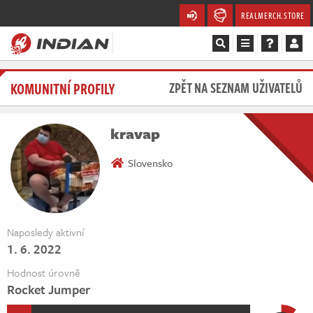
REALMERCH.STORE
Magazín
KOMUNITNÍ PROFILY
ZPĚT NA SEZNAM UŽIVATELŮ
Recenze
kravap
Videa
Slovensko
Soutěže
Databáze
Naposledy aktivní
1. 6. 2022
Komunita
Hodnost úrovně
Redakce
Rocket Jumper