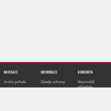
NAVIGACE
INFORMACE
KOMUNITA
Archiv pořadu
Zásady ochrany
Nejnovější
příspěvky
Redakce pořadu
Pravidla užívání
Žebříček uživatelů
RSS Atom Feed
Jak hodnotíme
NerdFix
Inzerce na
Indianovi