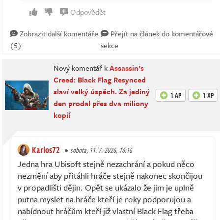
Odpovědět
Zobrazit další komentáře
Přejít na článek do komentářové
(5)
sekce
Nový komentář k
Assassin’s
Creed: Black Flag Resynced
slaví velký úspěch. Za jediný
1 AP
1 XP
den prodal přes dva miliony
kopií
Karlos72
sobota, 11. 7. 2026, 16:16
Jedna hra Ubisoft stejně nezachrání a pokud něco
nezmění aby přitáhli hráče stejně nakonec skončijou
v propadlišti dějin. Opět se ukázalo že jim je uplně
putna myslet na hráče kteří je roky podporujou a
nabídnout hráčům kteří již vlastní Black Flag třeba