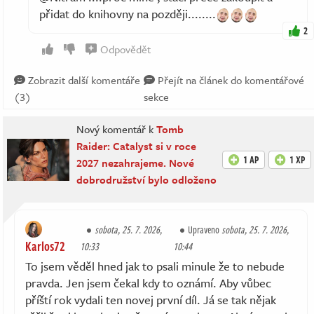
přidat do knihovny na později........
2
Odpovědět
Zobrazit další komentáře
Přejít na článek do komentářové
(3)
sekce
Nový komentář k
Tomb
Raider: Catalyst si v roce
1 AP
1 XP
2027 nezahrajeme. Nové
dobrodružství bylo odloženo
sobota, 25. 7. 2026,
Upraveno
sobota, 25. 7. 2026,
Karlos72
10:33
10:44
To jsem věděl hned jak to psali minule že to nebude
pravda. Jen jsem čekal kdy to oznámí. Aby vůbec
příští rok vydali ten novej první díl. Já se tak nějak