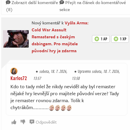
Zobrazit další komentáře
Přejít na článek do komentářové
(8)
sekce
Nový komentář k
Vyšla Arma:
Cold War Assault
Remastered s českým
1 AP
1 XP
dabingem. Pro majitele
původní hry je zdarma
sobota, 18. 7. 2026,
Upraveno
sobota, 18. 7. 2026,
Karlos72
13:57
13:58
Kdo to tady mlel že nikdy neviděl aby byl remaster
nějaké hry levnější pro majitele původní verze? Tady
je remaster rovnou zdarma. Tolik k
chytrákům...........
Odpovědět