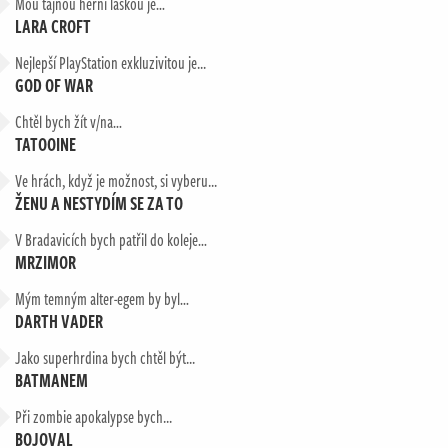
Mou tajnou herní láskou je…
LARA CROFT
Nejlepší PlayStation exkluzivitou je...
GOD OF WAR
Chtěl bych žít v/na…
TATOOINE
Ve hrách, když je možnost, si vyberu...
ŽENU A NESTYDÍM SE ZA TO
V Bradavicích bych patřil do koleje…
MRZIMOR
Mým temným alter-egem by byl…
DARTH VADER
Jako superhrdina bych chtěl být...
BATMANEM
Při zombie apokalypse bych...
BOJOVAL