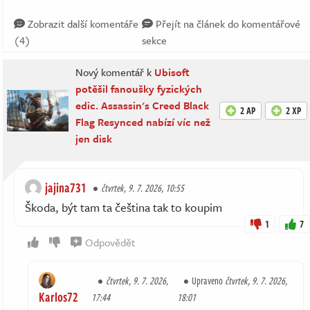
Zobrazit další komentáře
Přejít na článek do komentářové
(4)
sekce
Nový komentář k
Ubisoft
potěšil fanoušky fyzických
edic. Assassin's Creed Black
2 AP
2 XP
Flag Resynced nabízí víc než
jen disk
jajina731
čtvrtek, 9. 7. 2026, 10:55
Škoda, být tam ta čeština tak to koupim
1
7
Odpovědět
čtvrtek, 9. 7. 2026,
Upraveno
čtvrtek, 9. 7. 2026,
Karlos72
17:44
18:01