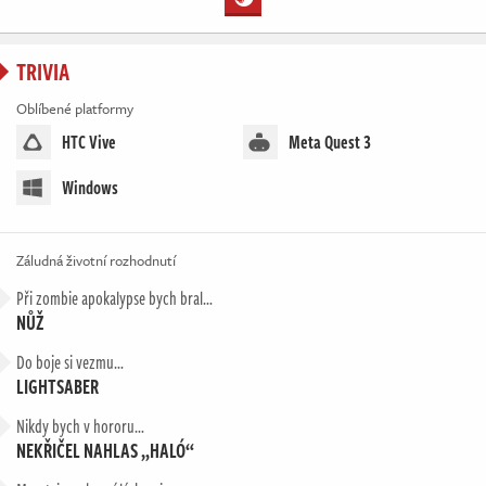
TRIVIA
Oblíbené platformy
HTC Vive
Meta Quest 3
Windows
Záludná životní rozhodnutí
Při zombie apokalypse bych bral…
NŮŽ
Do boje si vezmu…
LIGHTSABER
Nikdy bych v hororu…
NEKŘIČEL NAHLAS „HALÓ“