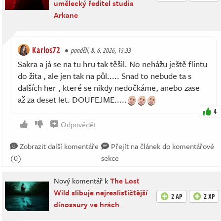
umělecký ředitel studia
Arkane
Karlos72
pondělí, 8. 6. 2026, 15:33
Sakra a já se na tu hru tak těšil. No nehážu ještě flintu
do žita , ale jen tak na půl..... Snad to nebude ta s
dalších her , které se nikdy nedočkáme, anebo zase
až za deset let. DOUFEJME.....
4
Odpovědět
Zobrazit další komentáře
Přejít na článek do komentářové
(0)
sekce
Nový komentář k
The Lost
Wild slibuje nejrealističtější
2 AP
2 XP
dinosaury ve hrách