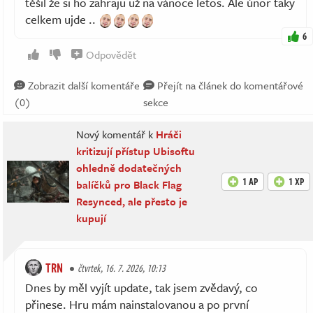
těšil že si ho zahraju už na vánoce letos. Ale únor taky
celkem ujde ..
6
Odpovědět
Zobrazit další komentáře
Přejít na článek do komentářové
(0)
sekce
Nový komentář k
Hráči
kritizují přístup Ubisoftu
ohledně dodatečných
1 AP
1 XP
balíčků pro Black Flag
Resynced, ale přesto je
kupují
TRN
čtvrtek, 16. 7. 2026, 10:13
Dnes by měl vyjít update, tak jsem zvědavý, co
přinese. Hru mám nainstalovanou a po první