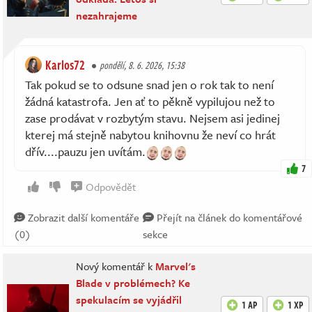
nezahrajeme
Karlos72
pondělí, 8. 6. 2026, 15:38
Tak pokud se to odsune snad jen o rok tak to není
žádná katastrofa. Jen ať to pěkně vypilujou než to
zase prodávat v rozbytým stavu. Nejsem asi jedinej
kterej má stejně nabytou knihovnu že neví co hrát
dřív....pauzu jen uvítám.
7
Odpovědět
Zobrazit další komentáře
Přejít na článek do komentářové
(0)
sekce
Nový komentář k
Marvel's
Blade v problémech? Ke
spekulacím se vyjádřil
1 AP
1 XP