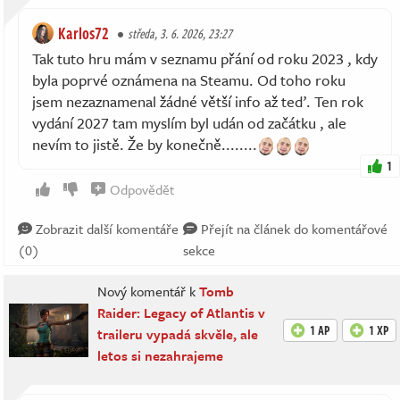
Karlos72
středa, 3. 6. 2026, 23:27
Tak tuto hru mám v seznamu přání od roku 2023 , kdy
byla poprvé oznámena na Steamu. Od toho roku
jsem nezaznamenal žádné větší info až teď. Ten rok
vydání 2027 tam myslím byl udán od začátku , ale
nevím to jistě. Že by konečně........
1
Odpovědět
Zobrazit další komentáře
Přejít na článek do komentářové
(0)
sekce
Nový komentář k
Tomb
Raider: Legacy of Atlantis v
1 AP
1 XP
traileru vypadá skvěle, ale
letos si nezahrajeme