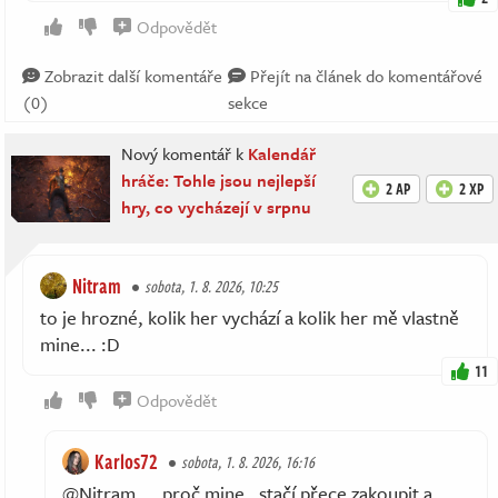
Odpovědět
Zobrazit další komentáře
Přejít na článek do komentářové
(0)
sekce
Nový komentář k
Kalendář
hráče: Tohle jsou nejlepší
2 AP
2 XP
hry, co vycházejí v srpnu
Nitram
sobota, 1. 8. 2026, 10:25
to je hrozné, kolik her vychází a kolik her mě vlastně
mine... :D
11
Odpovědět
Karlos72
sobota, 1. 8. 2026, 16:16
@Nitram ....proč mine , stačí přece zakoupit a