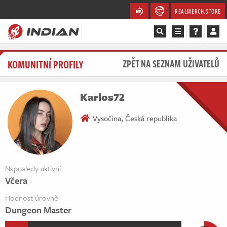
REALMERCH.STORE
Magazín
KOMUNITNÍ PROFILY
ZPĚT NA SEZNAM UŽIVATELŮ
Recenze
Karlos72
Videa
Vysočina, Česká republika
Soutěže
Databáze
Naposledy aktivní
Včera
Komunita
Hodnost úrovně
Redakce
Dungeon Master