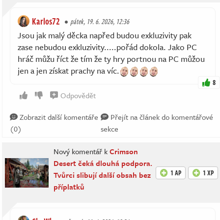
Karlos72
pátek, 19. 6. 2026, 12:36
Jsou jak malý děcka napřed budou exkluzivity pak
zase nebudou exkluzivity.....pořád dokola. Jako PC
hráč můžu říct že tím že ty hry portnou na PC můžou
jen a jen získat prachy na víc.
8
Odpovědět
Zobrazit další komentáře
Přejít na článek do komentářové
(0)
sekce
Nový komentář k
Crimson
Desert čeká dlouhá podpora.
1 AP
1 XP
Tvůrci slibují další obsah bez
příplatků