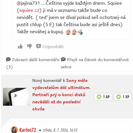
@jajina731 ...Čeština vyjde každým dnem. Squiee
(
squiee.cz
) ji má v seznamu takže bude co
nevidět. ( teď jsem se díval pokud seš ochotnej-ná
pustit chlup (5 E) tak čeština bude asi ještě dnes)
Takže neváhej a kupuj.
Odpovědět
Zobrazit další komentáře
Přejít na článek do komentářové
(3)
sekce
Nový komentář k
Sony měla
vydavatelům dát ultimátum.
Partneři prý o konci disků
1 AP
1 XP
nevěděli až do poslední
chvíle
Karlos72
středa, 8. 7. 2026, 16:53