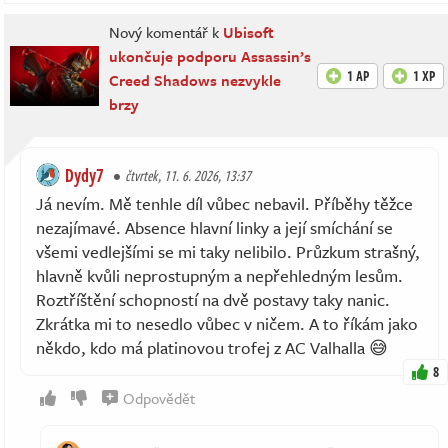
Nový komentář k
Ubisoft
ukončuje podporu Assassin’s
1 AP
1 XP
Creed Shadows nezvykle
brzy
Dydy7
čtvrtek, 11. 6. 2026, 13:37
Já nevím. Mě tenhle díl vůbec nebavil. Příběhy těžce
nezajímavé. Absence hlavní linky a její smíchání se
všemi vedlejšími se mi taky nelibilo. Průzkum strašný,
hlavně kvůli neprostupným a nepřehledným lesům.
Roztříštění schopností na dvě postavy taky nanic.
Zkrátka mi to nesedlo vůbec v ničem. A to říkám jako
někdo, kdo má platinovou trofej z AC Valhalla 😅
8
Odpovědět