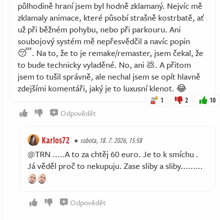
půlhodině hraní jsem byl hodně zklamaný. Nejvíc mě
zklamaly animace, které působí strašně kostrbatě, ať
už při běžném pohybu, nebo při parkouru. Ani
soubojový systém mě nepřesvědčil a navíc popin
😴. Na to, že to je remake/remaster, jsem čekal, že
to bude technicky vyladěné. No, ani 💩. A přitom
jsem to tušil správně, ale nechal jsem se opít hlavně
zdejšími komentáři, jaký je to luxusní klenot. 😂
1
2
10
Odpovědět
Karlos72
sobota, 18. 7. 2026, 15:58
@TRN .....A to za chtěj 60 euro. Je to k smíchu .
Já věděl proč to nekupuju. Zase sliby a sliby.........
Odpovědět