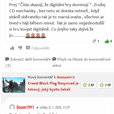
Prej "Čísla ukazují, že digitální hry dominují ". Zrušej
CD mechaniky , bez netu se dneska nehneš , když
sháníš sběratelku tak je to marná snaha , všechno je
hned v háji během minut. Tak je samo nejjednodušší
si hru koupit digitálně. Co jinýho taky zbývá že
jo..........
1
4
Odpovědět
Zobrazit další komentáře
Přejít na článek do komentářové
(3)
sekce
Nový komentář k
Assassin's
Creed Black Flag Resynced je
2 AP
2 XP
takový, jaký byste čekali
Doom1991
středa, 8. 7. 2026, 11:29