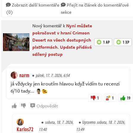
Zobrazit další komentáře
Přejít na článek do komentářové
(0)
sekce
Nový komentář k
Nyní můžete
pokračovat v hraní Crimson
Desert na všech dostupných
1 AP
1 XP
platformách. Update přidává
sdílený postup
narm
pátek, 17. 7. 2026, 6:54
já vždycky jen kroutím hlavou když vidím tu recenzi
6/10 tady...
1
1
19
Odpovědět
sobota, 18. 7. 2026,
Upraveno
sobota, 18. 7. 2026,
Karlos72
13:40
13:49