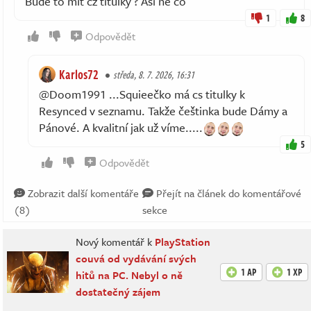
Bude to mít cz titulky ? Asi ne co
1
8
Odpovědět
Karlos72
středa, 8. 7. 2026, 16:31
@Doom1991 ...Squieečko má cs titulky k
Resynced v seznamu. Takže češtinka bude Dámy a
Pánové. A kvalitní jak už víme.....
5
Odpovědět
Zobrazit další komentáře
Přejít na článek do komentářové
(8)
sekce
Nový komentář k
PlayStation
couvá od vydávání svých
1 AP
1 XP
hitů na PC. Nebyl o ně
dostatečný zájem