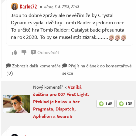
Karlos72
středa, 3. 6. 2026, 21:46
Jsou to dobré zprávy ale nevěřím že by Crystal
Dynamics vydal dvě hry Tomb Raider v jednom roce.
To určitě hra Tomb Raider: Catalyst bude přesunuta
na rok 2028. To by se musel stát zázrak........
Odpovědět
Zobrazit další komentáře
Přejít na článek do komentářové
(0)
sekce
Nový komentář k
Vzniká
čeština pro 007 First Light.
Překlad je hotov u her
1 AP
1 XP
Pragmata, Dispatch,
Aphelion a Gears 5