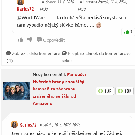
čtvrtek, 11. 6. 2026,
Upraveno
čtvrtek, 11. 6. 2026,
Karlos72
14:30
14:30
@WorldWars ......Ta druhá věta nedává smysl asi ti
tam vypadlo nějaký slůvko kámo.....
2
Odpovědět
Zobrazit další komentáře
Přejít na článek do komentářové
(4)
sekce
Nový komentář k
Fanoušci
Hvězdné brány spouštějí
kampaň za záchranu
1 AP
1 XP
zrušeného seriálu od
Amazonu
Karlos72
středa, 10. 6. 2026, 20:16
Jsem toho názoru že lepší nějakej seriál než žádnej.