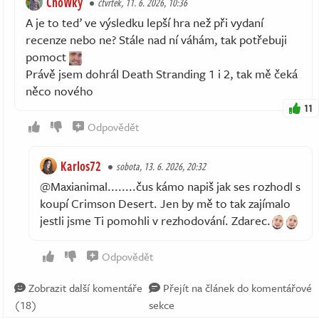
ChoWky
čtvrtek, 11. 6. 2026, 10:36
A je to teď ve výsledku lepší hra než při vydaní
recenze nebo ne? Stále nad ní váhám, tak potřebuji
pomoct
Právě jsem dohrál Death Stranding 1 i 2, tak mě čeká
něco nového
11
Odpovědět
Karlos72
sobota, 13. 6. 2026, 20:32
@Maxianimal........čus kámo napiš jak ses rozhodl s
koupí Crimson Desert. Jen by mě to tak zajímalo
jestli jsme Ti pomohli v rezhodování. Zdarec.
Odpovědět
Zobrazit další komentáře
Přejít na článek do komentářové
(18)
sekce