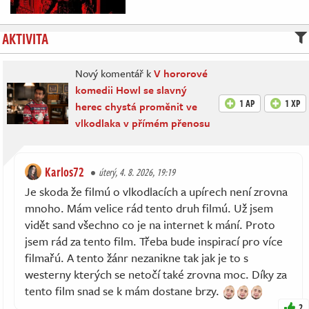
AKTIVITA
Nový komentář k
V hororové
komedii Howl se slavný
1 AP
1 XP
herec chystá proměnit ve
vlkodlaka v přímém přenosu
Karlos72
úterý, 4. 8. 2026, 19:19
Je skoda že filmú o vlkodlacích a upírech není zrovna
mnoho. Mám velice rád tento druh filmú. Už jsem
vidět sand všechno co je na internet k mání. Proto
jsem rád za tento film. Třeba bude inspirací pro více
filmařú. A tento žánr nezanikne tak jak je to s
westerny kterých se netočí také zrovna moc. Díky za
tento film snad se k mám dostane brzy.
2