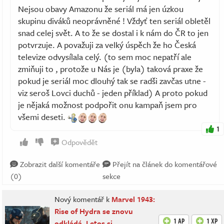
Nejsou obavy Amazonu že seriál má jen úzkou
skupinu diváků neoprávněné ! Vždyť ten seriál obletěl
snad celej svět. A to že se dostal i k nám do ČR to jen
potvrzuje. A považuji za velký úspěch že ho Česká
televize odvysílala celý. (to sem moc nepatří ale
zmiňuji to , protože u Nás je (byla) taková praxe že
pokud je seriál moc dlouhý tak se radši zavčas utne -
viz seroš Lovci duchů - jeden příklad) A proto pokud
je nějaká možnost podpořit onu kampaň jsem pro
všemi deseti.
1
Odpovědět
Zobrazit další komentáře
Přejít na článek do komentářové
(0)
sekce
Nový komentář k
Marvel 1943:
Rise of Hydra se znovu
1 AP
1 XP
odkládá. Letos si