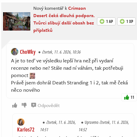
Nový komentář k
Crimson
Desert čeká dlouhá podpora.
1 AP
1 XP
Tvůrci slibují další obsah bez
příplatků
ChoWky
čtvrtek, 11. 6. 2026, 10:36
A je to teď ve výsledku lepší hra než při vydaní
recenze nebo ne? Stále nad ní váhám, tak potřebuji
pomoct
Právě jsem dohrál Death Stranding 1 i 2, tak mě čeká
něco nového
11
Odpovědět
čtvrtek, 11. 6. 2026,
Upraveno
čtvrtek, 11. 6. 2026,
Karlos72
14:51
14:52