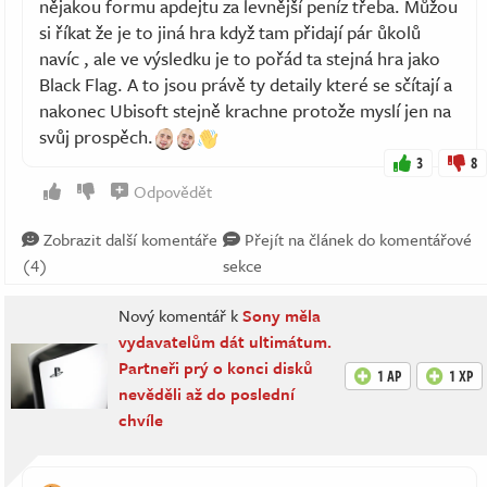
nějakou formu apdejtu za levnější peníz třeba. Můžou
si říkat že je to jiná hra když tam přidají pár ůkolů
navíc , ale ve výsledku je to pořád ta stejná hra jako
Black Flag. A to jsou právě ty detaily které se sčítají a
nakonec Ubisoft stejně krachne protože myslí jen na
svůj prospěch.
3
8
Odpovědět
Zobrazit další komentáře
Přejít na článek do komentářové
(4)
sekce
Nový komentář k
Sony měla
vydavatelům dát ultimátum.
Partneři prý o konci disků
1 AP
1 XP
nevěděli až do poslední
chvíle