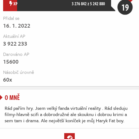
Živě
XP
3 276 842 z 5 242 880
19
Přidal se
16. 1. 2022
Aktuální AP
3 922 233
Darováno AP
15600
Násobič úrovně
60x
O MNĚ
Rád pařím hry. Jsem velký fanda virtuální reality . Rád sleduju
filmy-hlavně scifi a dobrodružné ale skouknu i dobrou krimi a
sem tam i drama. Ale největší koníček je můj Haryk Fat boy.