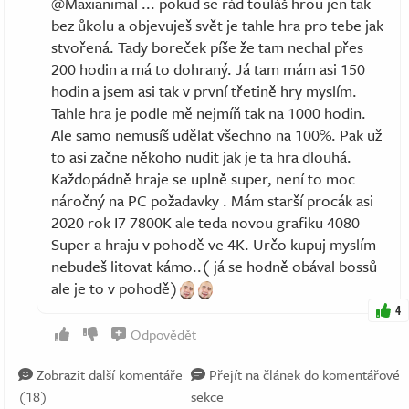
@Maxianimal ... pokud se rád touláš hrou jen tak
bez ůkolu a objevuješ svět je tahle hra pro tebe jak
stvořená. Tady boreček píše že tam nechal přes
200 hodin a má to dohraný. Já tam mám asi 150
hodin a jsem asi tak v první třetině hry myslím.
Tahle hra je podle mě nejmíň tak na 1000 hodin.
Ale samo nemusíš udělat všechno na 100%. Pak už
to asi začne někoho nudit jak je ta hra dlouhá.
Každopádně hraje se uplně super, není to moc
náročný na PC požadavky . Mám starší procák asi
2020 rok I7 7800K ale teda novou grafiku 4080
Super a hraju v pohodě ve 4K. Určo kupuj myslím
nebudeš litovat kámo..( já se hodně obával bossů
ale je to v pohodě)
4
Odpovědět
Zobrazit další komentáře
Přejít na článek do komentářové
(18)
sekce