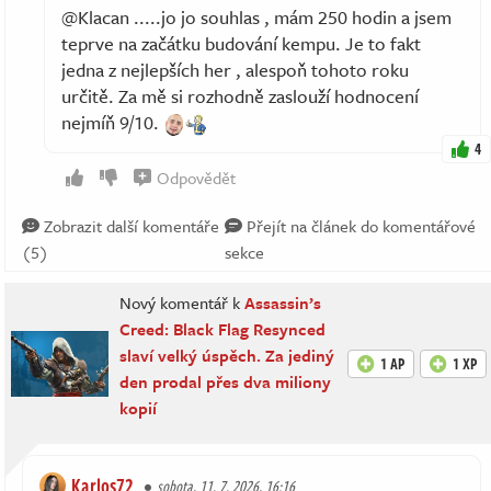
@Klacan .....jo jo souhlas , mám 250 hodin a jsem
teprve na začátku budování kempu. Je to fakt
jedna z nejlepších her , alespoň tohoto roku
určitě. Za mě si rozhodně zaslouží hodnocení
nejmíň 9/10.
4
Odpovědět
Zobrazit další komentáře
Přejít na článek do komentářové
(5)
sekce
Nový komentář k
Assassin’s
Creed: Black Flag Resynced
slaví velký úspěch. Za jediný
1 AP
1 XP
den prodal přes dva miliony
kopií
Karlos72
sobota, 11. 7. 2026, 16:16