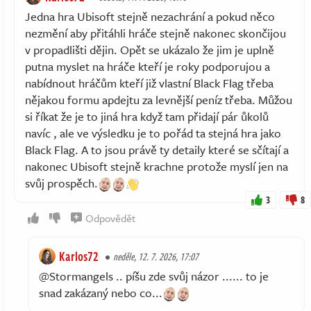
Jedna hra Ubisoft stejně nezachrání a pokud něco
nezmění aby přitáhli hráče stejně nakonec skončijou
v propadlišti dějin. Opět se ukázalo že jim je uplně
putna myslet na hráče kteří je roky podporujou a
nabídnout hráčům kteří již vlastní Black Flag třeba
nějakou formu apdejtu za levnější peníz třeba. Můžou
si říkat že je to jiná hra když tam přidají pár ůkolů
navíc , ale ve výsledku je to pořád ta stejná hra jako
Black Flag. A to jsou právě ty detaily které se sčítají a
nakonec Ubisoft stejně krachne protože myslí jen na
svůj prospěch.
3
8
Odpovědět
Karlos72
neděle, 12. 7. 2026, 17:07
@Stormangels .. píšu zde svůj názor ...... to je
snad zakázaný nebo co...