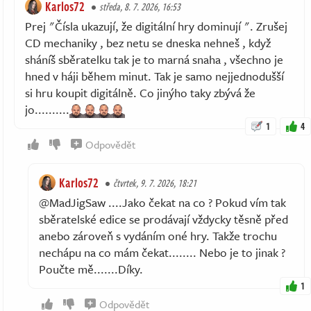
Karlos72
středa, 8. 7. 2026, 16:53
Prej "Čísla ukazují, že digitální hry dominují ". Zrušej
CD mechaniky , bez netu se dneska nehneš , když
sháníš sběratelku tak je to marná snaha , všechno je
hned v háji během minut. Tak je samo nejjednodušší
si hru koupit digitálně. Co jinýho taky zbývá že
jo..........
1
4
Odpovědět
Karlos72
čtvrtek, 9. 7. 2026, 18:21
@MadJigSaw ....Jako čekat na co ? Pokud vím tak
sběratelské edice se prodávají vždycky těsně před
anebo zároveň s vydáním oné hry. Takže trochu
nechápu na co mám čekat........ Nebo je to jinak ?
Poučte mě.......Díky.
1
Odpovědět