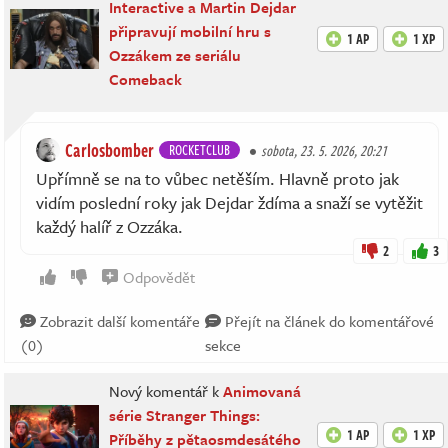
Interactive a Martin Dejdar
připravují mobilní hru s
1 AP
1 XP
Ozzákem ze seriálu
Comeback
Carlosbomber
ROCKETCLUB
sobota, 23. 5. 2026, 20:21
Upřímně se na to vůbec netěším. Hlavně proto jak
vidím poslední roky jak Dejdar ždíma a snaží se vytěžit
každý halíř z Ozzáka.
2
3
Odpovědět
Zobrazit další komentáře
Přejít na článek do komentářové
(0)
sekce
Nový komentář k
Animovaná
série Stranger Things:
1 AP
1 XP
Příběhy z pětaosmdesátého