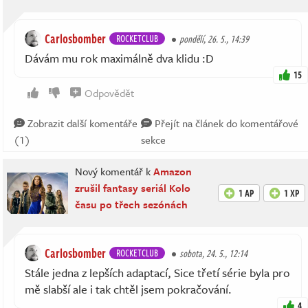
Carlosbomber
ROCKETCLUB
pondělí, 26. 5., 14:39
Dávám mu rok maximálně dva klidu :D
15
Odpovědět
Zobrazit další komentáře
Přejít na článek do komentářové
(1)
sekce
Nový komentář k
Amazon
zrušil fantasy seriál Kolo
1 AP
1 XP
času po třech sezónách
Carlosbomber
ROCKETCLUB
sobota, 24. 5., 12:14
Stále jedna z lepších adaptací, Sice třetí série byla pro
mě slabší ale i tak chtěl jsem pokračování.
4