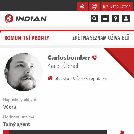
REALMERCH.STORE
Magazín
KOMUNITNÍ PROFILY
ZPĚT NA SEZNAM UŽIVATELŮ
Recenze
Carlosbomber
Videa
Karel Štencl
Soutěže
Slezsko !!!, Česká republika
Databáze
Naposledy aktivní
Včera
Komunita
Hodnost úrovně
Redakce
Tajný agent