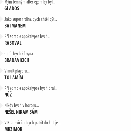
Mým temným alter-egem by byl…
GLADOS
Jako superhrdina bych chtěl být...
BATMANEM
Při zombie apokalypse bych...
RABOVAL
Chtěl bych žít v/na…
BRADAVICÍCH
V multiplayeru...
TO LAMÍM
Při zombie apokalypse bych bral…
NŮŽ
Nikdy bych v hororu…
NEŠEL NIKAM SÁM
V Bradavicích bych patřil do koleje…
MRZIMOR