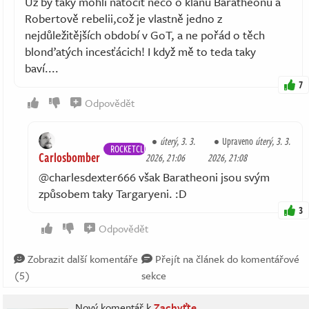
Už by taky mohli natočit něco o klanu Baratheonů a
Robertově rebelii,což je vlastně jedno z
nejdůležitějších období v GoT, a ne pořád o těch
blonďatých incesťácich! I když mě to teda taky
baví....
7
Odpovědět
úterý, 3. 3.
Upraveno
úterý, 3. 3.
ROCKETCLUB
Carlosbomber
2026, 21:06
2026, 21:08
@charlesdexter666 však Baratheoni jsou svým
způsobem taky Targaryeni. :D
3
Odpovědět
Zobrazit další komentáře
Přejít na článek do komentářové
(5)
sekce
Nový komentář k
Zachyťte