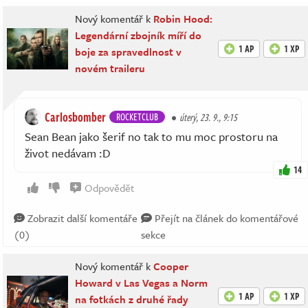
Nový komentář k
Robin Hood:
Legendární zbojník míří do
1 AP
1 XP
boje za spravedlnost v
novém traileru
Carlosbomber
ROCKETCLUB
úterý, 23. 9., 9:15
Sean Bean jako šerif no tak to mu moc prostoru na
život nedávam :D
14
Odpovědět
Zobrazit další komentáře
Přejít na článek do komentářové
(0)
sekce
Nový komentář k
Cooper
Howard v Las Vegas a Norm
1 AP
1 XP
na fotkách z druhé řady