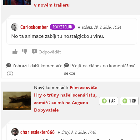
v novém traileru
Carlosbomber
ROCKETCLUB
sobota, 28. 3. 2026, 15:24
No ta animace zabíjí tu nostalgickou vlnu.
Odpovědět
Zobrazit další komentáře
Přejít na článek do komentářové
(0)
sekce
Nový komentář k
Film ze světa
Hry o trůny našel scenáristu,
1 AP
1 XP
zaměřit se má na Aegona
Dobyvatele
charlesdexter666
úterý, 3. 3. 2026, 17:40