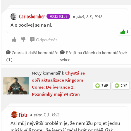
Carlosbomber
ROCKETCLUB
pátek, 2. 5., 15:12
Ale podívej se na ní.
4
Odpovědět
Zobrazit další komentáře
Přejít na článek do komentářové
(1)
sekce
Nový komentář k
Chystá se
obří aktualizace Kingdom
2 AP
2 XP
Come: Deliverance 2.
Poznámky mají 34 stran
Fixtr
pátek, 7. 3., 19:10
Asi můj největší problém je, že nemůžu projet jednu
misi k vůli tomu, že jsem jí začal hrát později (jak