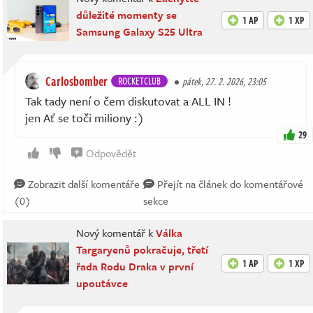
důležité momenty se
1 AP
1 XP
Samsung Galaxy S25 Ultra
Carlosbomber
ROCKETCLUB
pátek, 27. 2. 2026, 23:05
Tak tady není o čem diskutovat a ALL IN !
jen Ať se toči miliony :)
29
Odpovědět
Zobrazit další komentáře
Přejít na článek do komentářové
(0)
sekce
Nový komentář k
Válka
Targaryenů pokračuje, třetí
1 AP
1 XP
řada Rodu Draka v první
upoutávce