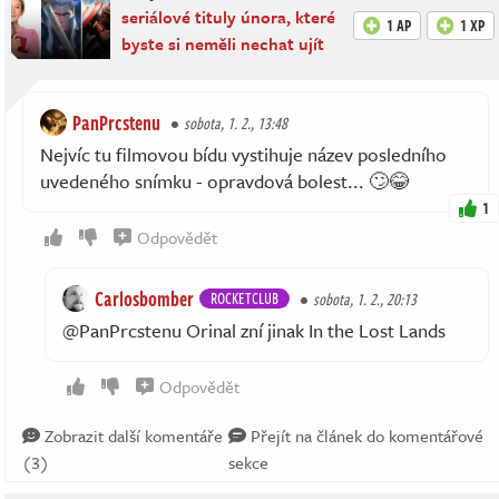
seriálové tituly února, které
1 AP
1 XP
byste si neměli nechat ujít
PanPrcstenu
sobota, 1. 2., 13:48
Nejvíc tu filmovou bídu vystihuje název posledního
uvedeného snímku - opravdová bolest... 🙄😂
1
Odpovědět
Carlosbomber
ROCKETCLUB
sobota, 1. 2., 20:13
@PanPrcstenu Orinal zní jinak In the Lost Lands
Odpovědět
Zobrazit další komentáře
Přejít na článek do komentářové
(3)
sekce