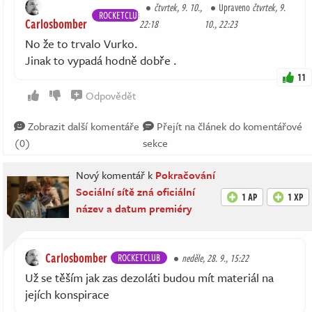
čtvrtek, 9. 10.,
Upraveno
čtvrtek, 9.
ROCKETCLUB
Carlosbomber
22:18
10., 22:23
No že to trvalo Vurko.
Jinak to vypadá hodně dobře .
11
Odpovědět
Zobrazit další komentáře
Přejít na článek do komentářové
(0)
sekce
Nový komentář k
Pokračování
Sociální sítě zná oficiální
1 AP
1 XP
název a datum premiéry
Carlosbomber
ROCKETCLUB
neděle, 28. 9., 15:22
Už se těším jak zas dezoláti budou mít materiál na
jejích konspirace