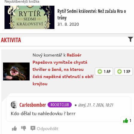
Nejoblíbenější knížka
Rytíř Sedmi království: Než začala Hra o
trůny
31. 8. 2020
AKTIVITA
Nový komentář k
Režisér
Papežova vymítače chystá
thriller o ženě, na kterou
1 AP
1 XP
čeká nepěkné střetnutí s obří
krajtou
Carlosbomber
ROCKETCLUB
úterý, 21. 7. 2026, 18:21
Kdo dělal tu nahledovku ? brrr
1
Odpovědět