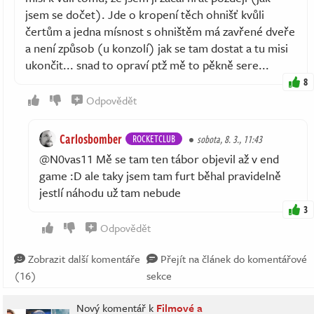
jsem se dočet). Jde o kropení těch ohnišť kvůli
čertům a jedna mísnost s ohništěm má zavřené dveře
a není způsob (u konzolí) jak se tam dostat a tu misi
ukončit... snad to opraví ptž mě to pěkně sere...
8
Odpovědět
Carlosbomber
ROCKETCLUB
sobota, 8. 3., 11:43
@N0vas11 Mě se tam ten tábor objevil až v end
game :D ale taky jsem tam furt běhal pravidelně
jestlí náhodu už tam nebude
3
Odpovědět
Zobrazit další komentáře
Přejít na článek do komentářové
(16)
sekce
Nový komentář k
Filmové a