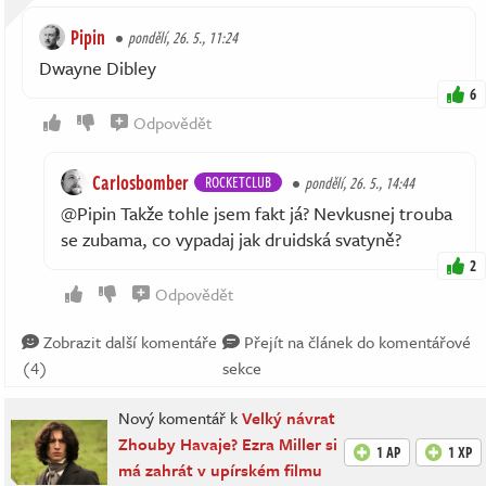
Pipin
pondělí, 26. 5., 11:24
Dwayne Dibley
6
Odpovědět
Carlosbomber
ROCKETCLUB
pondělí, 26. 5., 14:44
@Pipin Takže tohle jsem fakt já? Nevkusnej trouba
se zubama, co vypadaj jak druidská svatyně?
2
Odpovědět
Zobrazit další komentáře
Přejít na článek do komentářové
(4)
sekce
Nový komentář k
Velký návrat
Zhouby Havaje? Ezra Miller si
1 AP
1 XP
má zahrát v upírském filmu