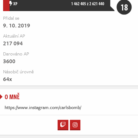
Živě
XP
1 462 405 z 2 621 440
18
Přidal se
9. 10. 2019
Aktuální AP
217 094
Darováno AP
3600
Násobič úrovně
64x
O MNĚ
https://www.instagram.com/carlsbomb/