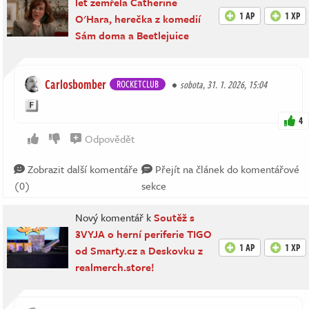
let zemřela Catherine
1 AP
1 XP
O'Hara, herečka z komedií
Sám doma a Beetlejuice
Carlosbomber
ROCKETCLUB
sobota, 31. 1. 2026, 15:04
4
Odpovědět
Zobrazit další komentáře
Přejít na článek do komentářové
(0)
sekce
Nový komentář k
Soutěž s
3VYJA o herní periferie TIGO
1 AP
1 XP
od Smarty.cz a Deskovku z
realmerch.store!