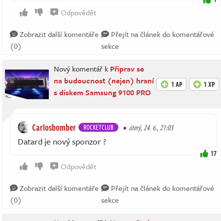
Odpovědět
Zobrazit další komentáře
Přejít na článek do komentářové
(0)
sekce
Nový komentář k
Připrav se
na budoucnost (nejen) hraní
1 AP
1 XP
s diskem Samsung 9100 PRO
Carlosbomber
ROCKETCLUB
úterý, 24. 6., 21:03
Datard je nový sponzor ?
17
Odpovědět
Zobrazit další komentáře
Přejít na článek do komentářové
(0)
sekce