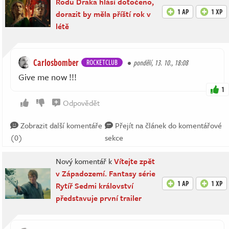
Rodu Draka hlásí dotočeno,
1 AP
1 XP
dorazit by měla příští rok v
létě
Carlosbomber
ROCKETCLUB
pondělí, 13. 10., 18:08
Give me now !!!
1
Odpovědět
Zobrazit další komentáře
Přejít na článek do komentářové
(0)
sekce
Nový komentář k
Vítejte zpět
v Západozemí. Fantasy série
1 AP
1 XP
Rytíř Sedmi království
představuje první trailer