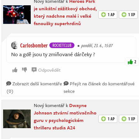
Nový komentář k
Heroes Park
je unikátní zážitkový obchod,
1 AP
1 XP
který nadchne malé i velké
fanoušky superhrdinů
Carlosbomber
ROCKETCLUB
pondělí, 23. 6., 15:07
No a gdě jsou ty zmiňované dárčeky ?
2
Odpovědět
Zobrazit další komentáře
Přejít na článek do komentářové
(0)
sekce
Nový komentář k
Dwayne
Johnson ztvární motivačního
1 AP
1 XP
guru v psychologickém
thrilleru studia A24