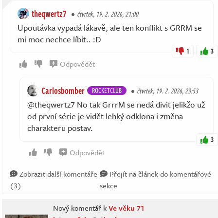
theqwertz7
čtvrtek, 19. 2. 2026, 21:00
Upoutávka vypadá lákavě, ale ten konflikt s GRRM se
mi moc nechce líbit.. :D
1
3
Odpovědět
Carlosbomber
ROCKETCLUB
čtvrtek, 19. 2. 2026, 23:53
@theqwertz7 No tak GrrrM se nedá divit jelikžo už
od první série je vidět lehký odklona i změna
charakteru postav.
3
Odpovědět
Zobrazit další komentáře
Přejít na článek do komentářové
(3)
sekce
Nový komentář k
Ve věku 71