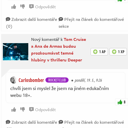
Odpovědět
Zobrazit další komentáře
Přejít na článek do komentářové
(0)
sekce
Nový komentář k
Tom Cruise
a Ana de Armas budou
1 AP
1 XP
prozkoumávat temné
hlubiny v thrilleru Deeper
Carlosbomber
ROCKETCLUB
pondělí, 19. 5., 9:26
chvíli jsem si myslel že jsem na jiném edukačním
webu 18+.
8
Odpovědět
Zobrazit další komentáře
Přejít na článek do komentářové