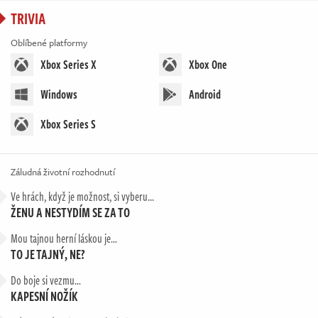
TRIVIA
Oblíbené platformy
Xbox Series X
Xbox One
Windows
Android
Xbox Series S
Záludná životní rozhodnutí
Ve hrách, když je možnost, si vyberu...
ŽENU A NESTYDÍM SE ZA TO
Mou tajnou herní láskou je…
TO JE TAJNÝ, NE?
Do boje si vezmu…
KAPESNÍ NOŽÍK