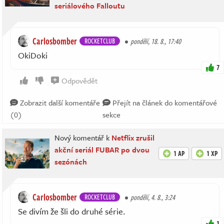
seriálového Falloutu
Carlosbomber
ROCKETCLUB
pondělí, 18. 8., 17:40
OkiDoki
7
Odpovědět
Zobrazit další komentáře
Přejít na článek do komentářové
(0)
sekce
Nový komentář k
Netflix zrušil
akční seriál FUBAR po dvou
1 AP
1 XP
sezónách
Carlosbomber
ROCKETCLUB
pondělí, 4. 8., 3:24
Se divím že šli do druhé série.
1