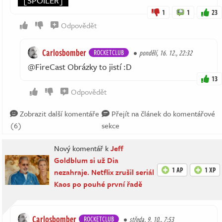
[SPOILER]
1
1
23
Odpovědět
Carlosbomber
ROCKETCLUB
pondělí, 16. 12., 22:32
@FireCast Obrázky to jistí :D
13
Odpovědět
Zobrazit další komentáře
Přejít na článek do komentářové
(6)
sekce
Nový komentář k
Jeff
Goldblum si už Dia
1 AP
1 XP
nezahraje. Netflix zrušil seriál
Kaos po pouhé první řadě
Carlosbomber
ROCKETCLUB
středa, 9. 10., 7:53