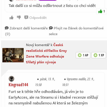
Tak další co si můžu odškrtnout z listu co chci vidět
1
Odpovědět
Zobrazit další komentáře
Přejít na článek do komentářové
(0)
sekce
Nový komentář k
Česká
realistická střílečka Gray
1 AP
1 XP
Zone Warfare odhaluje
tříletý plán vývoje
pátek, 13. 9.,
Upraveno
neděle, 22. 9.,
Kingroad144
15:58
10:31
Furt se k téhle hře odhodlávám, já vím je to
EarlyAcces, ale na Steamu si i kladné recenze stěžují
na nesmyslně nabušenou AI která se železným