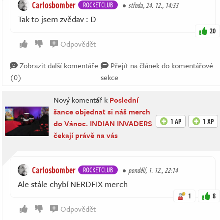
Carlosbomber
ROCKETCLUB
středa, 24. 12., 14:33
Tak to jsem zvědav : D
20
Odpovědět
Zobrazit další komentáře
Přejít na článek do komentářové
(0)
sekce
Nový komentář k
Poslední
šance objednat si náš merch
1 AP
1 XP
do Vánoc. INDIAN INVADERS
čekají právě na vás
Carlosbomber
ROCKETCLUB
pondělí, 1. 12., 22:14
Ale stále chybí NERDFIX merch
1
8
Odpovědět