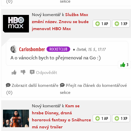
(0)
sekce
Nový komentář k
Služba Max
změní název. Znovu se bude
1 AP
1 XP
jmenovat HBO Max
Carlosbomber
ROCKETCLUB
čtvrtek, 15. 5., 17:17
A o vánocích bych to přejmenoval na Go :)
3
Odpovědět
Zobrazit další komentáře
Přejít na článek do komentářové
(0)
sekce
Nový komentář k
Kam se
hrabe Disney, drsná
1 AP
1 XP
hororová fantasy o Sněhurce
má nový trailer