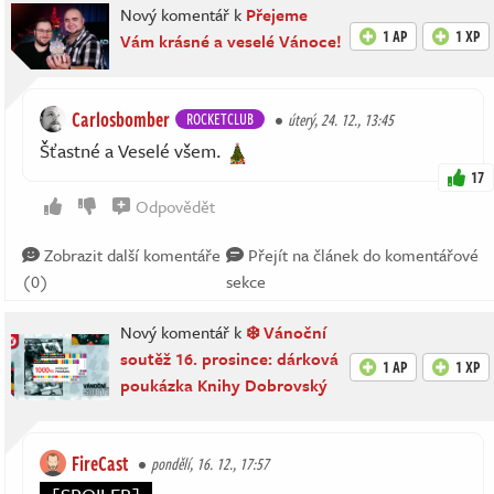
Nový komentář k
Přejeme
1 AP
1 XP
Vám krásné a veselé Vánoce!
Carlosbomber
ROCKETCLUB
úterý, 24. 12., 13:45
Šťastné a Veselé všem.
17
Odpovědět
Zobrazit další komentáře
Přejít na článek do komentářové
(0)
sekce
Nový komentář k
❄️ Vánoční
soutěž 16. prosince: dárková
1 AP
1 XP
poukázka Knihy Dobrovský
FireCast
pondělí, 16. 12., 17:57