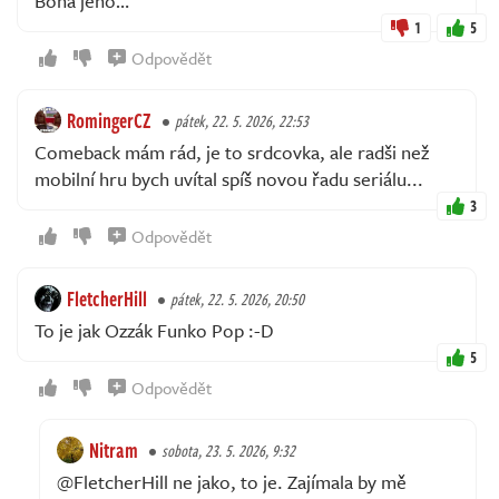
Boha jeho…
1
5
Odpovědět
RomingerCZ
pátek, 22. 5. 2026, 22:53
Comeback mám rád, je to srdcovka, ale radši než
mobilní hru bych uvítal spíš novou řadu seriálu...
3
Odpovědět
FletcherHill
pátek, 22. 5. 2026, 20:50
To je jak Ozzák Funko Pop :-D
5
Odpovědět
Nitram
sobota, 23. 5. 2026, 9:32
@FletcherHill ne jako, to je. Zajímala by mě