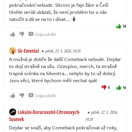
pokračování nebude. Sitcom je fajn žánr a Češi
tímhle seriál ukázali, že není problém ho u nás
natočit a dá se na to i dívat... 🤷
18
Odpovědět
Sir-Emental
pátek, 22. 5. 2026, 14:35
A možná je dobře že další Comeback nebude. Dejdar
to dojí strašně na sílu. Ozzopivo, merch, ta strašně
trapná scénka na Silvestra… nebylo by to už dobrý.
Jsou věci, které bychom měli nechat spát
4
16
Odpovědět
Lokalni-Dorucovatel-Citronovych-
pátek, 22. 5. 2026,
Susenek
14:20
Dejdar se snaží, aby Comeback pokračoval už roky,