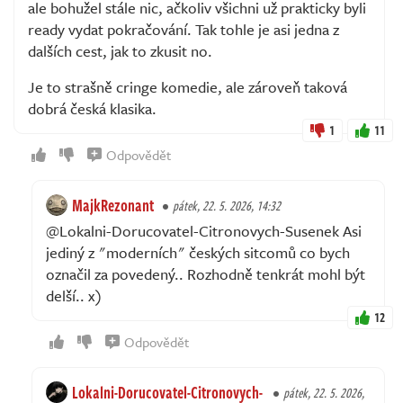
ale bohužel stále nic, ačkoliv všichni už prakticky byli
ready vydat pokračování. Tak tohle je asi jedna z
dalších cest, jak to zkusit no.
Je to strašně cringe komedie, ale zároveň taková
dobrá česká klasika.
1
11
Odpovědět
MajkRezonant
pátek, 22. 5. 2026, 14:32
@Lokalni-Dorucovatel-Citronovych-Susenek Asi
jediný z "moderních" českých sitcomů co bych
označil za povedený.. Rozhodně tenkrát mohl být
delší.. x)
12
Odpovědět
Lokalni-Dorucovatel-Citronovych-
pátek, 22. 5. 2026,