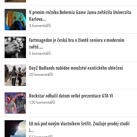
V prvním ročníku Bohemia Game Jamu zvítězila Univerzita
Karlova…
3 komentářů
Fartmagedon je česká hra o životě seniora v moderním
světě.…
5 komentářů
DayZ Badlands nabídne množství exotického oblečení
20 komentářů
Rockstar odhalil datum velké prezentace GTA VI
120 komentářů
EA má pod novým vlastníkem šetřit. Zvažuje prodej studií
i…
51 komentářů