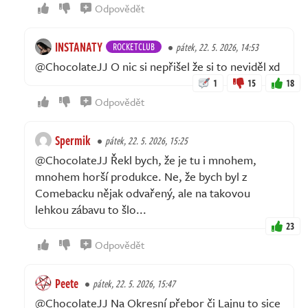
Odpovědět
INSTANATY
ROCKETCLUB
pátek, 22. 5. 2026, 14:53
@ChocolateJJ O nic si nepřišel že si to neviděl xd
1
15
18
Odpovědět
Spermik
pátek, 22. 5. 2026, 15:25
@ChocolateJJ Řekl bych, že je tu i mnohem,
mnohem horší produkce. Ne, že bych byl z
Comebacku nějak odvařený, ale na takovou
lehkou zábavu to šlo...
23
Odpovědět
Peete
pátek, 22. 5. 2026, 15:47
@ChocolateJJ Na Okresní přebor či Lajnu to sice