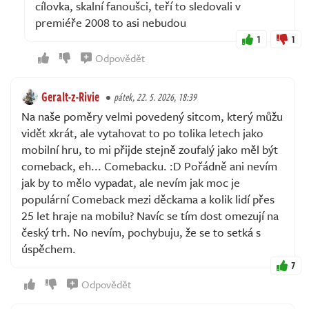
cílovka, skalní fanoušci, teří to sledovali v
premiéře 2008 to asi nebudou
1
1
Odpovědět
Geralt-z-Rivie
pátek, 22. 5. 2026, 18:39
Na naše poměry velmi povedený sitcom, který můžu
vidět xkrát, ale vytahovat to po tolika letech jako
mobilní hru, to mi přijde stejně zoufalý jako měl být
comeback, eh... Comebacku. :D Pořádně ani nevím
jak by to mělo vypadat, ale nevím jak moc je
populární Comeback mezi děckama a kolik lidí přes
25 let hraje na mobilu? Navíc se tím dost omezují na
český trh. No nevím, pochybuju, že se to setká s
úspěchem.
7
Odpovědět