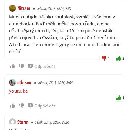
Nitram
sobota, 23. 5. 2026, 9:31
Mně to přijde už jako zoufalost, vymlátit všechno z
comebacku. Buď měli udělat novou řadu, ale ne
dělat nějaký merch, Dejdara 15 leto poté neustále
přestrojovat za Ozzáka, když to prostě už není ono...
A teď hra.. Ten model figury se mi mimochodem ani
nelíbí.
1
2
Odpovědět
etkrson
sobota, 23. 5. 2026, 8:06
youtu.be
1
Odpovědět
Storm
pátek, 22. 5. 2026, 23:06