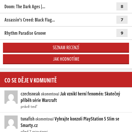
Doom: The Dark Ages |…
8
Assassin’s Creed: Black Flag…
7
Rhythm Paradise Groove
9
SEZNAM RECENZÍ
JAK HODNOTÍME
CO SE DĚJE V KOMUNITĚ
czechsneak
Jak vznikl herní fenomén: Skutečný
okomentoval
příběh série Warcraft
právě teď
tunafish
Vyhrajte konzoli PlayStation 5 Slim se
okomentoval
Smarty.cz
před 7 minutami