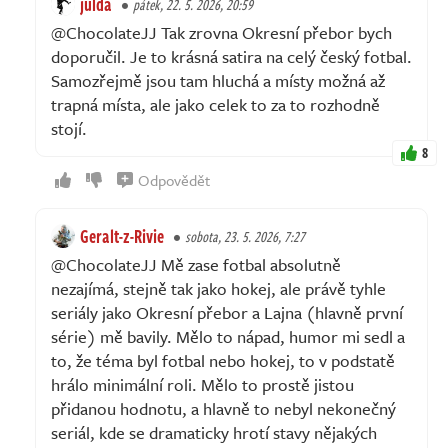
julda
pátek, 22. 5. 2026, 20:59
@ChocolateJJ Tak zrovna Okresní přebor bych
doporučil. Je to krásná satira na celý český fotbal.
Samozřejmě jsou tam hluchá a místy možná až
trapná místa, ale jako celek to za to rozhodně
stojí.
8
Odpovědět
Geralt-z-Rivie
sobota, 23. 5. 2026, 7:27
@ChocolateJJ Mě zase fotbal absolutně
nezajímá, stejně tak jako hokej, ale právě tyhle
seriály jako Okresní přebor a Lajna (hlavně první
série) mě bavily. Mělo to nápad, humor mi sedl a
to, že téma byl fotbal nebo hokej, to v podstatě
hrálo minimální roli. Mělo to prostě jistou
přidanou hodnotu, a hlavně to nebyl nekonečný
seriál, kde se dramaticky hrotí stavy nějakých