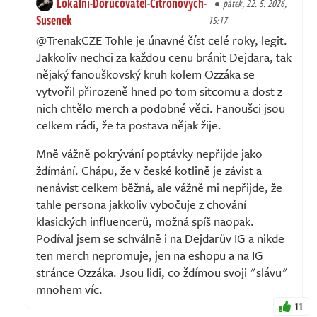
Lokalni-Dorucovatel-Citronovych-
pátek, 22. 5. 2026,
Susenek
15:17
@TrenakCZE Tohle je únavné číst celé roky, legit.
Jakkoliv nechci za každou cenu bránit Dejdara, tak
nějaký fanouškovský kruh kolem Ozzáka se
vytvořil přirozeně hned po tom sitcomu a dost z
nich chtělo merch a podobné věci. Fanoušci jsou
celkem rádi, že ta postava nějak žije.
Mně vážně pokrývání poptávky nepřijde jako
ždímání. Chápu, že v české kotlině je závist a
nenávist celkem běžná, ale vážně mi nepřijde, že
tahle persona jakkoliv vybočuje z chování
klasických influencerů, možná spíš naopak.
Podíval jsem se schválně i na Dejdarův IG a nikde
ten merch nepromuje, jen na eshopu a na IG
stránce Ozzáka. Jsou lidi, co ždímou svoji "slávu"
mnohem víc.
11