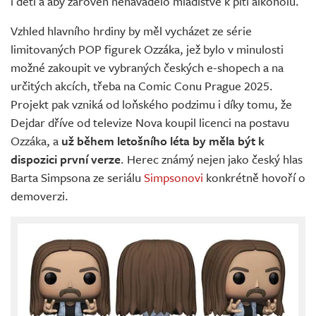
i děti a aby zároveň nenavádělo mladistvé k pití alkoholu.
Vzhled hlavního hrdiny by měl vycházet ze série
limitovaných POP figurek Ozzáka, jež bylo v minulosti
možné zakoupit ve vybraných českých e-shopech a na
určitých akcích, třeba na Comic Conu Prague 2025.
Projekt pak vzniká od loňského podzimu i díky tomu, že
Dejdar dříve od televize Nova koupil licenci na postavu
Ozzáka, a
už během letošního léta by měla být k
dispozici první verze
. Herec známý nejen jako český hlas
Barta Simpsona ze seriálu
Simpsonovi
konkrétně hovoří o
demoverzi.