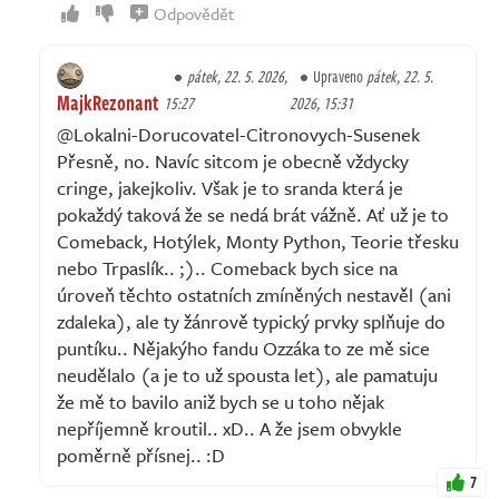
Odpovědět
pátek, 22. 5. 2026,
Upraveno
pátek, 22. 5.
MajkRezonant
15:27
2026, 15:31
@Lokalni-Dorucovatel-Citronovych-Susenek
Přesně, no. Navíc sitcom je obecně vždycky
cringe, jakejkoliv. Však je to sranda která je
pokaždý taková že se nedá brát vážně. Ať už je to
Comeback, Hotýlek, Monty Python, Teorie třesku
nebo Trpaslík.. ;).. Comeback bych sice na
úroveň těchto ostatních zmíněných nestavěl (ani
zdaleka), ale ty žánrově typický prvky splňuje do
puntíku.. Nějakýho fandu Ozzáka to ze mě sice
neudělalo (a je to už spousta let), ale pamatuju
že mě to bavilo aniž bych se u toho nějak
nepříjemně kroutil.. xD.. A že jsem obvykle
poměrně přísnej.. :D
7