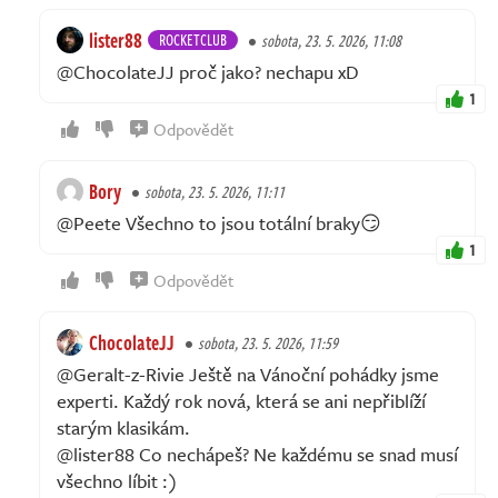
lister88
ROCKETCLUB
sobota, 23. 5. 2026, 11:08
@ChocolateJJ proč jako? nechapu xD
1
Odpovědět
Bory
sobota, 23. 5. 2026, 11:11
@Peete Všechno to jsou totální braky😏
1
Odpovědět
ChocolateJJ
sobota, 23. 5. 2026, 11:59
@Geralt-z-Rivie Ještě na Vánoční pohádky jsme
experti. Každý rok nová, která se ani nepřiblíží
starým klasikám.
@lister88 Co nechápeš? Ne každému se snad musí
všechno líbit :)