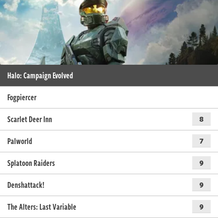
Halo: Campaign Evolved
Fogpiercer
Scarlet Deer Inn
8
Palworld
7
Splatoon Raiders
9
Denshattack!
9
The Alters: Last Variable
9