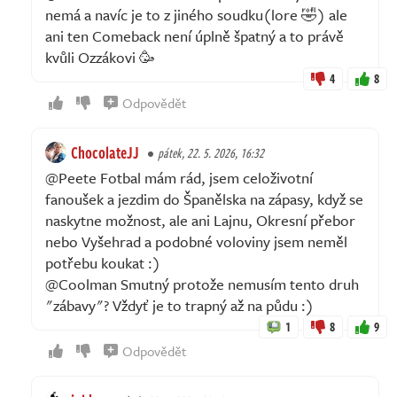
nemá a navíc je to z jiného soudku(lore 🤣) ale
ani ten Comeback není úplně špatný a to právě
kvůli Ozzákovi 🥳
4
8
Odpovědět
ChocolateJJ
pátek, 22. 5. 2026, 16:32
@Peete Fotbal mám rád, jsem celoživotní
fanoušek a jezdim do Španělska na zápasy, když se
naskytne možnost, ale ani Lajnu, Okresní přebor
nebo Vyšehrad a podobné voloviny jsem neměl
potřebu koukat :)
@Coolman Smutný protože nemusím tento druh
"zábavy"? Vždyť je to trapný až na půdu :)
1
8
9
Odpovědět