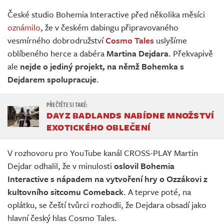
Živě
České studio Bohemia Interactive před několika měsíci
oznámilo
, že v českém dabingu připravovaného
vesmírného dobrodružství
Cosmo Tales
uslyšíme
oblíbeného herce a dabéra
Martina Dejdara
. Překvapivě
ale
nejde o jediný projekt, na němž Bohemka s
Dejdarem spolupracuje
.
DAYZ BADLANDS NABÍDNE MNOŽSTVÍ
EXOTICKÉHO OBLEČENÍ
V rozhovoru pro YouTube kanál CROSS-PLAY Martin
Dejdar odhalil, že v minulosti
oslovil Bohemia
Interactive s nápadem na vytvoření hry o Ozzákovi z
kultovního sitcomu Comeback
. A teprve poté, na
oplátku, se čeští tvůrci rozhodli, že Dejdara obsadí jako
hlavní český hlas Cosmo Tales.