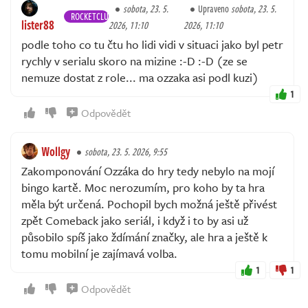
sobota, 23. 5.
Upraveno
sobota, 23. 5.
ROCKETCLUB
lister88
2026, 11:10
2026, 11:10
podle toho co tu čtu ho lidi vidi v situaci jako byl petr
rychly v serialu skoro na mizine :-D :-D (ze se
nemuze dostat z role... ma ozzaka asi podl kuzi)
1
Odpovědět
Wollgy
sobota, 23. 5. 2026, 9:55
Zakomponování Ozzáka do hry tedy nebylo na mojí
bingo kartě. Moc nerozumím, pro koho by ta hra
měla být určená. Pochopil bych možná ještě přivést
zpět Comeback jako seriál, i když i to by asi už
působilo spíš jako ždímání značky, ale hra a ještě k
tomu mobilní je zajímavá volba.
1
1
Odpovědět