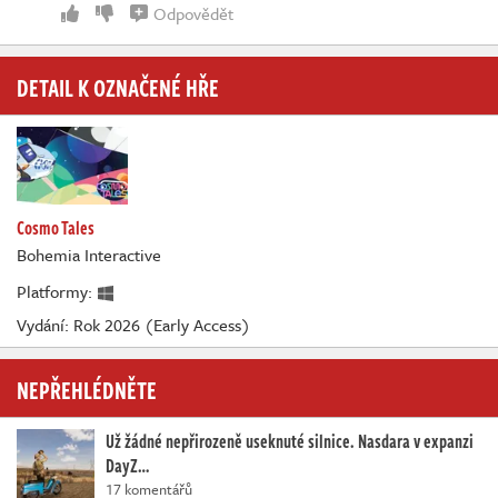
Odpovědět
DETAIL K OZNAČENÉ HŘE
Cosmo Tales
Bohemia Interactive
Platformy:
Vydání: Rok 2026 (Early Access)
NEPŘEHLÉDNĚTE
Už žádné nepřirozeně useknuté silnice. Nasdara v expanzi
DayZ…
17 komentářů