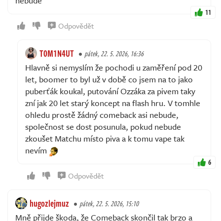
nebude
11
Odpovědět
T0M1N4UT
pátek, 22. 5. 2026, 16:36
Hlavně si nemyslím že pochodi u zaměření pod 20
let, boomer to byl už v době co jsem na to jako
puberťák koukal, putování Ozzáka za pivem taky
zní jak 20 let starý koncept na flash hru. V tomhle
ohledu prostě žádný comeback asi nebude,
společnost se dost posunula, pokud nebude
zkoušet Matchu místo piva a k tomu vape tak
nevím
6
Odpovědět
hugozlejmuz
pátek, 22. 5. 2026, 15:10
Mně přijde škoda, že Comeback skončil tak brzo a