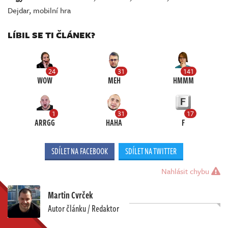
Dejdar
,
mobilní hra
LÍBIL SE TI ČLÁNEK?
24
31
141
WOW
MEH
HMMM
1
31
17
ARRGG
HAHA
F
SDÍLET NA FACEBOOK
SDÍLET NA TWITTER
Nahlásit chybu
Martin Cvrček
Autor článku / Redaktor