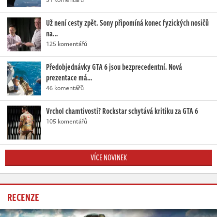
Už není cesty zpět. Sony připomíná konec fyzických nosičů
na…
125 komentářů
Předobjednávky GTA 6 jsou bezprecedentní. Nová
prezentace má…
46 komentářů
Vrchol chamtivosti? Rockstar schytává kritiku za GTA 6
105 komentářů
VÍCE NOVINEK
RECENZE