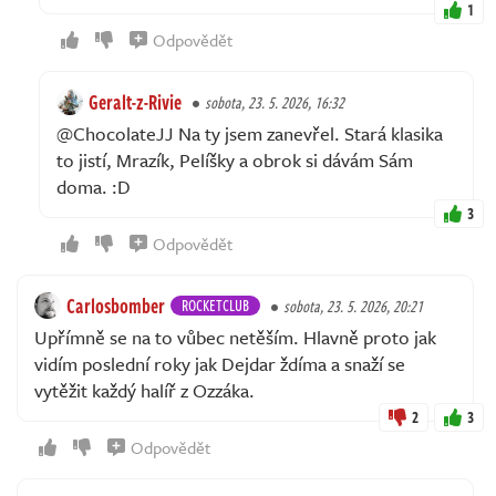
1
Odpovědět
Geralt-z-Rivie
sobota, 23. 5. 2026, 16:32
@ChocolateJJ Na ty jsem zanevřel. Stará klasika
to jistí, Mrazík, Pelíšky a obrok si dávám Sám
doma. :D
3
Odpovědět
Carlosbomber
ROCKETCLUB
sobota, 23. 5. 2026, 20:21
Upřímně se na to vůbec netěším. Hlavně proto jak
vidím poslední roky jak Dejdar ždíma a snaží se
vytěžit každý halíř z Ozzáka.
2
3
Odpovědět