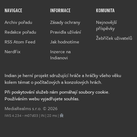
NAVIGACE
INFORMACE
KOMUNITA
Archiv pořadu
Zásady ochrany
Nejnovější
příspěvky
Redakce pořadu
Pravidla užívání
Žebříček uživatelů
RSS Atom Feed
Jak hodnotíme
NerdFix
Inzerce na
Indianovi
Indian je herní projekt sdružující hráče a hráčky všeho věku
kolem témat o počítačových a konzolových hrách.
Při poskytování služeb nám pomáhají soubory cookie.
Používáním webu vyjadřujete souhlas.
MediaRealms s.r.o.
© 2026
IWS 4.234 - m07d03 | IN | 28 ms |