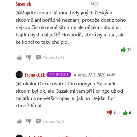
Susenek
14:36
@MajkRezonant Já moc tedy jiných českých
sitcomů ani pořádně neznám, protože dost z toho
nejsou čistokrevné sitcomy ale nějaká slátanina.
Fajfku bych dal ještě Hospodě, která byla fajn, ale
ke konci to taky chcíplo.
11
Odpovědět
TrenakCZE
ROCKETCLUB
pátek, 22. 5. 2026, 14:44
@Lokalni-Dorucovatel-Citronovych-Susenek
sitcom byl ok, ale Ozzak mi tam přiš cringe už od
začatku a největší trapas je, jak ho Dejdar furt
chce ždímat
4
6
Odpovědět