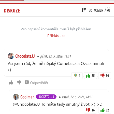
DISKUZE
| 35 KOMENTÁŘŮ
Pro napsání komentáře musíš být přihlášen.
Přihlásit se
ChocolateJJ
pátek, 22. 5. 2026, 14:11
Asi jsem rád, že mě nějaký Comeback a Ozzak minuli
:)
1
25
30
Odpovědět
Coolman
ROCKETCLUB
pátek, 22. 5. 2026, 14:21
@ChocolateJJ To máte tedy smutný život :-) :-D
16
32