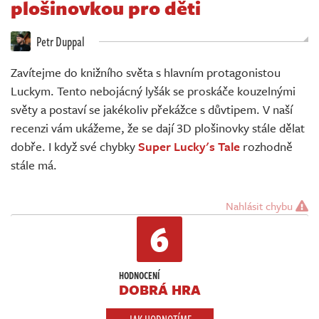
plošinovkou pro děti
Živě
Petr Duppal
Zavítejme do knižního světa s hlavním protagonistou
Luckym. Tento nebojácný lyšák se proskáče kouzelnými
světy a postaví se jakékoliv překážce s důvtipem. V naší
recenzi vám ukážeme, že se dají 3D plošinovky stále dělat
dobře. I když své chybky
Super Lucky's Tale
rozhodně
stále má.
Nahlásit chybu
6
HODNOCENÍ
DOBRÁ HRA