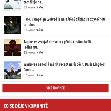
zaměřuje na…
82 komentářů
Halo: Campaign Evolved je naleštěný základ se zbytečnou
přílohou
51 komentářů
Japonský vývojář do své hry přidal češtinu kvůli
jedinému…
22 komentářů
Warhorse nehodlá měnit recept na úspěch. Další Kingdom
Come…
62 komentářů
VÍCE NOVINEK
CO SE DĚJE V KOMUNITĚ