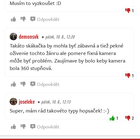
Musím to vyzkoušet :D
1
Odpovědět
demonsvk
pátek, 10. 8., 12:20
Takáto skákačka by mohla byť zábavná a tiež pekné
oživenie tochto žánru ale pomere fixná kamera
môže byť problém. Zaujímave by bolo keby kamera
bola 360 stupňová.
1
Odpovědět
joseleke
pátek, 10. 8., 12:13
Super, mám rád takovéto typy hopsaček! :-)
1
2
Odpovědět