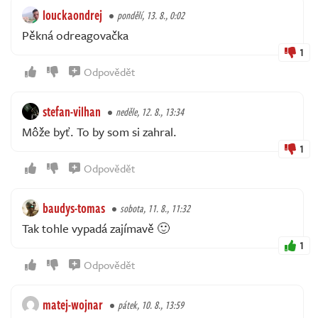
louckaondrej
pondělí, 13. 8., 0:02
Pěkná odreagovačka
1
Odpovědět
stefan-vilhan
neděle, 12. 8., 13:34
Môže byť. To by som si zahral.
1
Odpovědět
baudys-tomas
sobota, 11. 8., 11:32
Tak tohle vypadá zajímavě 🙂
1
Odpovědět
matej-wojnar
pátek, 10. 8., 13:59