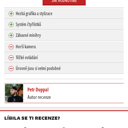
JAK HODNOTÍME
Hezká grafika a stylizace
Systém čtyřlístků
Zábavné minihry
Horší kamera
Těžké ovládání
Úrovně jsou si velmi podobné
Petr Duppal
Autor recenze
LÍBILA SE TI RECENZE?