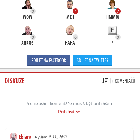
0
4
7
WOW
MEH
HMMM
0
0
0
ARRGG
HAHA
F
SDÍLET NA FACEBOOK
SDÍLET NA TWITTER
DISKUZE
| 9 KOMENTÁŘŮ
Pro napsání komentáře musíš být přihlášen.
Přihlásit se
Ekiara
pátek, 9. 11., 20:19