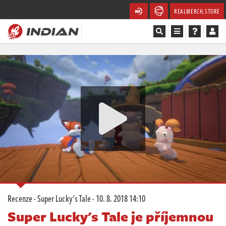
REALMERCH.STORE
Magazín
Recenze
Videa
Soutěže
Databáze
Komunita
Recenze
·
Super Lucky's Tale
·
10. 8. 2018 14:10
Redakce
Super Lucky's Tale je příjemnou