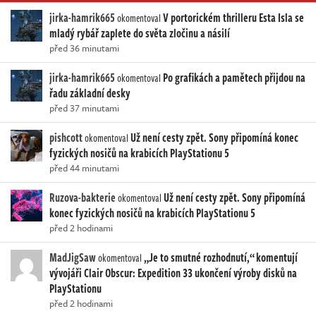
jirka-hamrik665
V portorickém thrilleru Esta Isla se
okomentoval
mladý rybář zaplete do světa zločinu a násilí
před 36 minutami
jirka-hamrik665
Po grafikách a pamětech přijdou na
okomentoval
řadu základní desky
před 37 minutami
pishcott
Už není cesty zpět. Sony připomíná konec
okomentoval
fyzických nosičů na krabicích PlayStationu 5
před 44 minutami
Ruzova-bakterie
Už není cesty zpět. Sony připomíná
okomentoval
konec fyzických nosičů na krabicích PlayStationu 5
před 2 hodinami
MadJigSaw
„Je to smutné rozhodnutí,“ komentují
okomentoval
vývojáři Clair Obscur: Expedition 33 ukončení výroby disků na
PlayStationu
před 2 hodinami