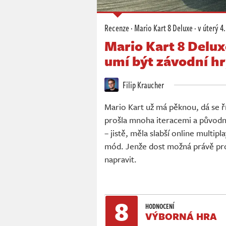
Recenze
·
Mario Kart 8 Deluxe
·
v úterý
4.
Mario Kart 8 Delu
umí být závodní hr
Filip Kraucher
Mario Kart už má pěknou, dá se ř
prošla mnoha iteracemi a původní
– jistě, měla slabší online multi
mód. Jenže dost možná právě pro 
napravit.
8
HODNOCENÍ
VÝBORNÁ HRA