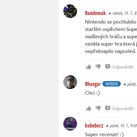
Randomak
sobota, 15. 7., 8
Nintendo se pochlubilo 
starším uspěchem Super
nadšených hráču a super
vznikla super hra která 
nepřekvapilo naposled.
Odpovědět
Rhaegar
NERDFIX
pátek,
Chci :)
Odpovědět
kobebecz
pátek, 14. 7., 9:54
Super recenze! :)