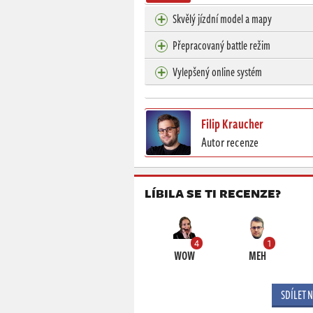
Skvělý jízdní model a mapy
Přepracovaný battle režim
Vylepšený online systém
Filip Kraucher
Autor recenze
LÍBILA SE TI RECENZE?
4
1
WOW
MEH
SDÍLET 