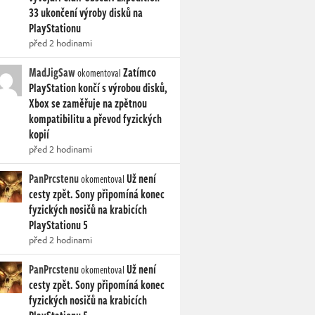
33 ukončení výroby disků na
PlayStationu
před 2 hodinami
MadJigSaw
Zatímco
okomentoval
PlayStation končí s výrobou disků,
Xbox se zaměřuje na zpětnou
kompatibilitu a převod fyzických
kopií
před 2 hodinami
PanPrcstenu
Už není
okomentoval
cesty zpět. Sony připomíná konec
fyzických nosičů na krabicích
PlayStationu 5
před 2 hodinami
PanPrcstenu
Už není
okomentoval
cesty zpět. Sony připomíná konec
fyzických nosičů na krabicích