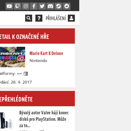
PŘIHLÁŠENÍ
ETAIL K OZNAČENÉ HŘE
Mario Kart 8 Deluxe
Nintendo
latformy:
dání: 28. 4. 2017
EPŘEHLÉDNĚTE
Bývalý autor Valve hájí konec
disků pro PlayStation. Může
za to…