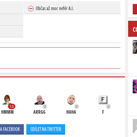
Občas až moc nefér A.I.
C
13
0
0
0
HMMM
ARRGG
HAHA
F
NA FACEBOOK
SDÍLET NA TWITTER