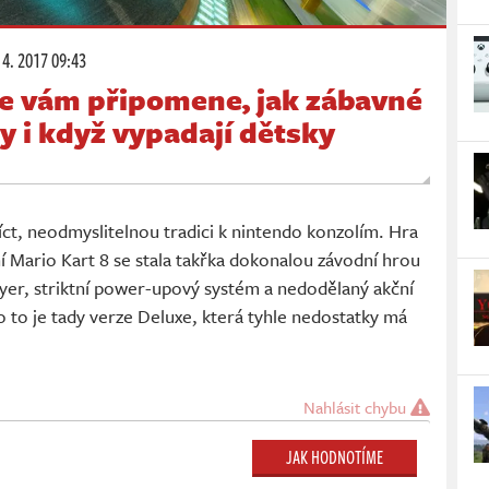
 4. 2017 09:43
xe vám připomene, jak zábavné
y i když vypadají dětsky
íct, neodmyslitelnou tradici k nintendo konzolím. Hra
 Mario Kart 8 se stala takřka dokonalou závodní hrou
player, striktní power-upový systém a nedodělaný akční
to je tady verze Deluxe, která tyhle nedostatky má
Nahlásit chybu
JAK HODNOTÍME