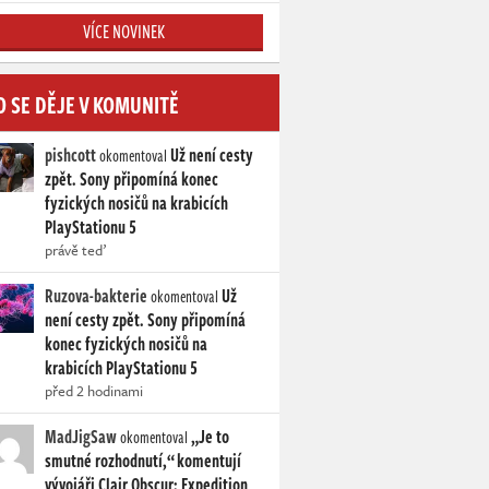
VÍCE NOVINEK
O SE DĚJE V KOMUNITĚ
pishcott
Už není cesty
okomentoval
zpět. Sony připomíná konec
fyzických nosičů na krabicích
PlayStationu 5
právě teď
Ruzova-bakterie
Už
okomentoval
není cesty zpět. Sony připomíná
konec fyzických nosičů na
krabicích PlayStationu 5
před 2 hodinami
MadJigSaw
„Je to
okomentoval
smutné rozhodnutí,“ komentují
vývojáři Clair Obscur: Expedition