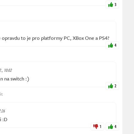
3
le opravdu to je pro platformy PC, XBox One a PS4?
4
2., 10:02
n na switch :)
2
ět
7:26
i :D
1
4