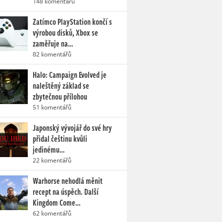
148 komentářů
Zatímco PlayStation končí s
výrobou disků, Xbox se
zaměřuje na…
82 komentářů
Halo: Campaign Evolved je
naleštěný základ se
zbytečnou přílohou
51 komentářů
Japonský vývojář do své hry
přidal češtinu kvůli
jedinému…
22 komentářů
Warhorse nehodlá měnit
recept na úspěch. Další
Kingdom Come…
62 komentářů