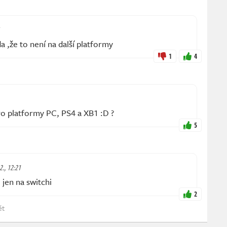
 ,že to není na další platformy
1
4
o platformy PC, PS4 a XB1 :D ?
5
2., 12:21
jen na switchi
2
ět