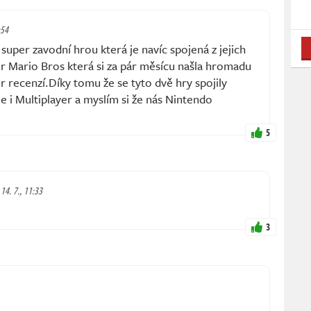
:54
super zavodní hrou která je navíc spojená z jejich
 Mario Bros která si za pár měsícu našla hromadu
 recenzí.Díky tomu že se tyto dvě hry spojily
je i Multiplayer a myslím si že nás Nintendo
5
 14. 7., 11:33
3