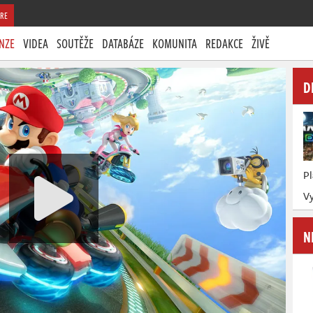
RE
NZE
VIDEA
SOUTĚŽE
DATABÁZE
KOMUNITA
REDAKCE
ŽIVĚ
D
P
Vy
N