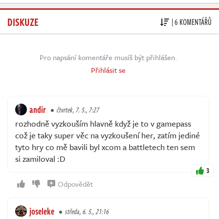
DISKUZE
| 6 KOMENTÁŘŮ
Pro napsání komentáře musíš být přihlášen.
Přihlásit se
andir
čtvrtek, 7. 5., 7:27
rozhodně vyzkouším hlavně když je to v gamepass
což je taky super věc na vyzkoušení her, zatím jediné
tyto hry co mě bavili byl xcom a battletech ten sem
si zamiloval :D
3
Odpovědět
joseleke
středa, 6. 5., 21:16