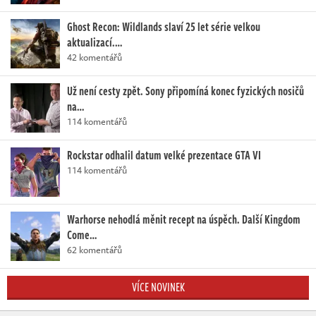
Ghost Recon: Wildlands slaví 25 let série velkou
aktualizací.…
42 komentářů
Už není cesty zpět. Sony připomíná konec fyzických nosičů
na…
114 komentářů
Rockstar odhalil datum velké prezentace GTA VI
114 komentářů
Warhorse nehodlá měnit recept na úspěch. Další Kingdom
Come…
62 komentářů
VÍCE NOVINEK