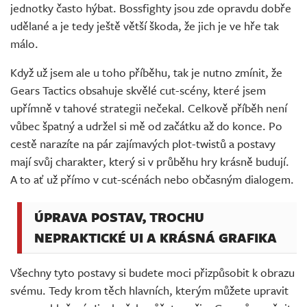
jednotky často hýbat. Bossfighty jsou zde opravdu dobře
udělané a je tedy ještě větší škoda, že jich je ve hře tak
málo.
Když už jsem ale u toho příběhu, tak je nutno zmínit, že
Gears Tactics obsahuje skvělé cut-scény, které jsem
upřímně v tahové strategii nečekal. Celkově příběh není
vůbec špatný a udržel si mě od začátku až do konce. Po
cestě narazíte na pár zajímavých plot-twistů a postavy
mají svůj charakter, který si v průběhu hry krásně budují.
A to ať už přímo v cut-scénách nebo občasným dialogem.
ÚPRAVA POSTAV, TROCHU
NEPRAKTICKÉ UI A KRÁSNÁ GRAFIKA
Všechny tyto postavy si budete moci přizpůsobit k obrazu
svému. Tedy krom těch hlavních, kterým můžete upravit