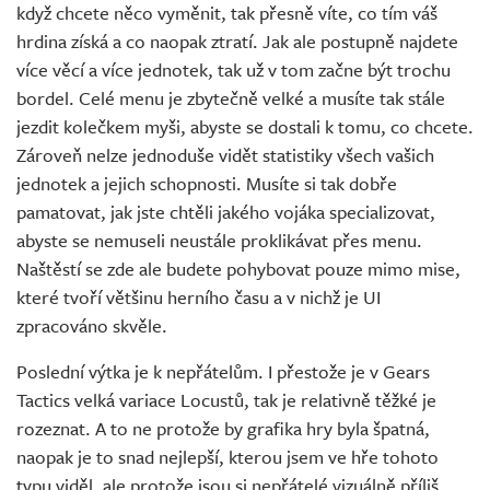
když chcete něco vyměnit, tak přesně víte, co tím váš
hrdina získá a co naopak ztratí. Jak ale postupně najdete
více věcí a více jednotek, tak už v tom začne být trochu
bordel. Celé menu je zbytečně velké a musíte tak stále
jezdit kolečkem myši, abyste se dostali k tomu, co chcete.
Zároveň nelze jednoduše vidět statistiky všech vašich
jednotek a jejich schopnosti. Musíte si tak dobře
pamatovat, jak jste chtěli jakého vojáka specializovat,
abyste se nemuseli neustále proklikávat přes menu.
Naštěstí se zde ale budete pohybovat pouze mimo mise,
které tvoří většinu herního času a v nichž je UI
zpracováno skvěle.
Poslední výtka je k nepřátelům. I přestože je v Gears
Tactics velká variace Locustů, tak je relativně těžké je
rozeznat. A to ne protože by grafika hry byla špatná,
naopak je to snad nejlepší, kterou jsem ve hře tohoto
typu viděl, ale protože jsou si nepřátelé vizuálně příliš