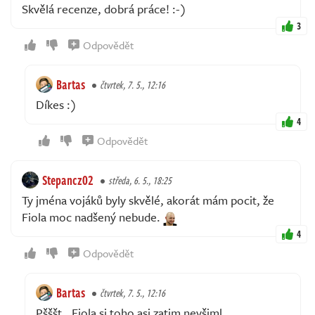
Skvělá recenze, dobrá práce! :-)
3
Odpovědět
Bartas
čtvrtek, 7. 5., 12:16
Díkes :)
4
Odpovědět
Stepancz02
středa, 6. 5., 18:25
Ty jména vojáků byly skvělé, akorát mám pocit, že
Fiola moc nadšený nebude.
4
Odpovědět
Bartas
čtvrtek, 7. 5., 12:16
Pšššt.. Fiola si toho asi zatim nevšiml