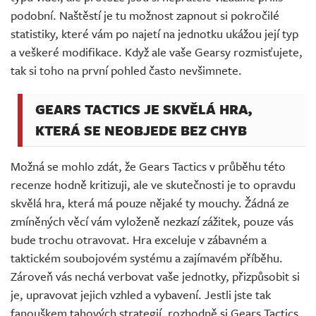
podobní. Naštěstí je tu možnost zapnout si pokročilé
statistiky, které vám po najetí na jednotku ukážou její typ
a veškeré modifikace. Když ale vaše Gearsy rozmisťujete,
tak si toho na první pohled často nevšimnete.
GEARS TACTICS JE SKVĚLÁ HRA,
KTERÁ SE NEOBJEDE BEZ CHYB
Možná se mohlo zdát, že Gears Tactics v průběhu této
recenze hodně kritizuji, ale ve skutečnosti je to opravdu
skvělá hra, která má pouze nějaké ty mouchy. Žádná ze
zmíněných věcí vám vyloženě nezkazí zážitek, pouze vás
bude trochu otravovat. Hra exceluje v zábavném a
taktickém soubojovém systému a zajímavém příběhu.
Zároveň vás nechá verbovat vaše jednotky, přizpůsobit si
je, upravovat jejich vzhled a vybavení. Jestli jste tak
fanouškem tahových strategií, rozhodně si Gears Tactics