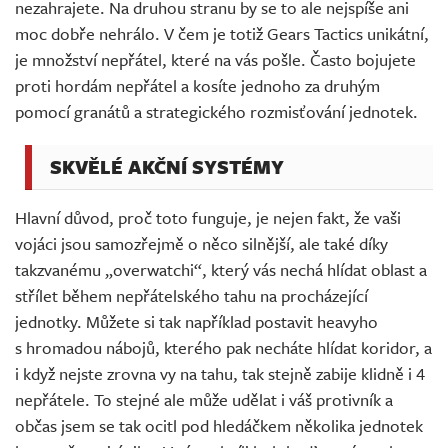
nezahrajete. Na druhou stranu by se to ale nejspíše ani
moc dobře nehrálo. V čem je totiž Gears Tactics unikátní,
je množství nepřátel, které na vás pošle. Často bojujete
proti hordám nepřátel a kosíte jednoho za druhým
pomocí granátů a strategického rozmisťování jednotek.
SKVĚLÉ AKČNÍ SYSTÉMY
Hlavní důvod, proč toto funguje, je nejen fakt, že vaši
vojáci jsou samozřejmě o něco silnější, ale také díky
takzvanému „overwatchi“, který vás nechá hlídat oblast a
střílet během nepřátelského tahu na procházející
jednotky. Můžete si tak například postavit heavyho
s hromadou nábojů, kterého pak necháte hlídat koridor, a
i když nejste zrovna vy na tahu, tak stejně zabije klidně i 4
nepřátele. To stejné ale může udělat i váš protivník a
občas jsem se tak ocitl pod hledáčkem několika jednotek