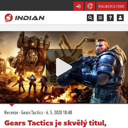
REALMERCH.STORE
Magazín
Recenze
Videa
Soutěže
Databáze
Komunita
Recenze
·
Gears Tactics
·
6. 5. 2020 18:48
Redakce
Gears Tactics je skvělý titul,