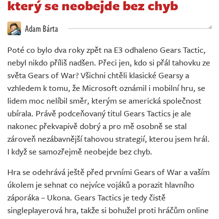
který se neobejde bez chyb
Živě
Adam Bárta
Poté co bylo dva roky zpět na E3 odhaleno Gears Tactic,
nebyl nikdo příliš nadšen. Přeci jen, kdo si přál tahovku ze
světa Gears of War? Všichni chtěli klasické Gearsy a
vzhledem k tomu, že Microsoft oznámil i mobilní hru, se
lidem moc nelíbil směr, kterým se americká společnost
ubírala. Právě podceňovaný titul Gears Tactics je ale
nakonec překvapivě dobrý a pro mě osobně se stal
zároveň nezábavnější tahovou strategií, kterou jsem hrál.
I když se samozřejmě neobejde bez chyb.
Hra se odehrává ještě před prvními Gears of War a vaším
úkolem je sehnat co nejvíce vojáků a porazit hlavního
záporáka – Ukona. Gears Tactics je tedy čistě
singleplayerová hra, takže si bohužel proti hráčům online