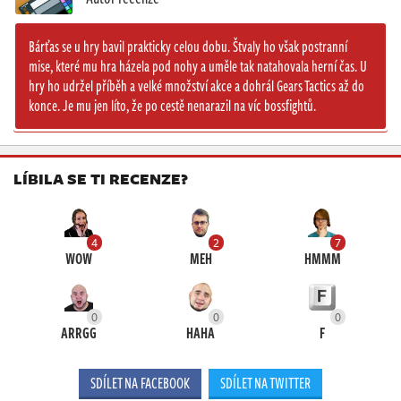
Bárťas se u hry bavil prakticky celou dobu. Štvaly ho však postranní
mise, které mu hra házela pod nohy a uměle tak natahovala herní čas. U
hry ho udržel příběh a velké množství akce a dohrál Gears Tactics až do
konce. Je mu jen líto, že po cestě nenarazil na víc bossfightů.
LÍBILA SE TI RECENZE?
4
2
7
WOW
MEH
HMMM
0
0
0
ARRGG
HAHA
F
SDÍLET NA FACEBOOK
SDÍLET NA TWITTER