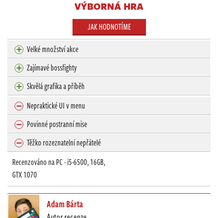
VÝBORNÁ HRA
JAK HODNOTÍME
Velké množství akce
Zajímavé bossfighty
Skvělá grafika a příběh
Nepraktické UI v menu
Povinné postranní mise
Těžko rozeznatelní nepřátelé
Recenzováno na PC - i5-6500, 16GB,
GTX 1070
Adam Bárta
Autor recenze