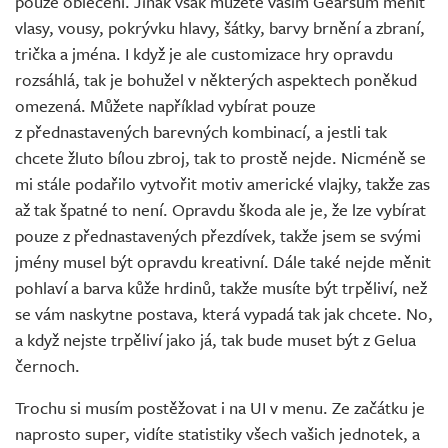
pouze oblečení. Jinak však můžete vašim Gearsům měnit
vlasy, vousy, pokrývku hlavy, šátky, barvy brnění a zbraní,
trička a jména. I když je ale customizace hry opravdu
rozsáhlá, tak je bohužel v některých aspektech poněkud
omezená. Můžete například vybírat pouze
z přednastavených barevných kombinací, a jestli tak
chcete žluto bílou zbroj, tak to prostě nejde. Nicméně se
mi stále podařilo vytvořit motiv americké vlajky, takže zas
až tak špatné to není. Opravdu škoda ale je, že lze vybírat
pouze z přednastavených přezdívek, takže jsem se svými
jmény musel být opravdu kreativní. Dále také nejde měnit
pohlaví a barva kůže hrdinů, takže musíte být trpěliví, než
se vám naskytne postava, která vypadá tak jak chcete. No,
a když nejste trpěliví jako já, tak bude muset být z Gelua
černoch.
Trochu si musím postěžovat i na UI v menu. Ze začátku je
naprosto super, vidíte statistiky všech vašich jednotek, a