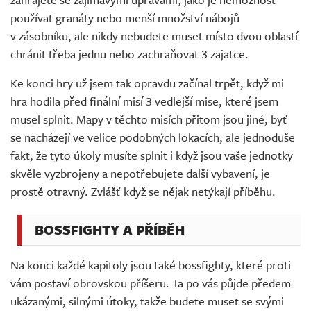
používat granáty nebo menší množství nábojů
v zásobníku, ale nikdy nebudete muset místo dvou oblastí
chránit třeba jednu nebo zachraňovat 3 zajatce.
Ke konci hry už jsem tak opravdu začínal trpět, když mi
hra hodila před finální misí 3 vedlejší mise, které jsem
musel splnit. Mapy v těchto misích přitom jsou jiné, byť
se nacházejí ve velice podobných lokacích, ale jednoduše
fakt, že tyto úkoly musíte splnit i když jsou vaše jednotky
skvěle vyzbrojeny a nepotřebujete další vybavení, je
prostě otravný. Zvlášť když se nějak netýkají příběhu.
BOSSFIGHTY A PŘÍBĚH
Na konci každé kapitoly jsou také bossfighty, které proti
vám postaví obrovskou příšeru. Ta po vás půjde předem
ukázanými, silnými útoky, takže budete muset se svými