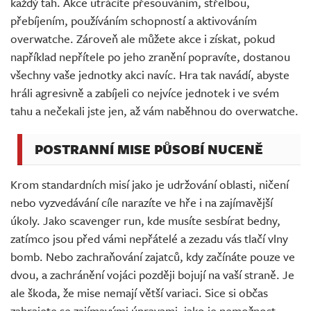
každý tah. Akce utrácíte přesouváním, střelbou,
přebíjením, používáním schopností a aktivováním
overwatche. Zároveň ale můžete akce i získat, pokud
například nepřítele po jeho zranění popravíte, dostanou
všechny vaše jednotky akci navíc. Hra tak navádí, abyste
hráli agresivně a zabíjeli co nejvíce jednotek i ve svém
tahu a nečekali jste jen, až vám naběhnou do overwatche.
POSTRANNÍ MISE PŮSOBÍ NUCENĚ
Krom standardních misí jako je udržování oblasti, ničení
nebo vyzvedávání cíle narazíte ve hře i na zajímavější
úkoly. Jako scavenger run, kde musíte sesbírat bedny,
zatímco jsou před vámi nepřátelé a zezadu vás tlačí vlny
bomb. Nebo zachraňování zajatců, kdy začínáte pouze ve
dvou, a zachránění vojáci později bojují na vaší straně. Je
ale škoda, že mise nemají větší variaci. Sice si občas
zahrajete se zajímavými úpravami, jako je nemožnost