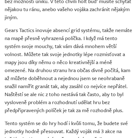
bez možnosti úniku. V této chvíli holt buď musíte schytat
nějakou tu ránu, anebo vašeho vojáka zachránit nějakým
jiným.
Gears Tactics inovuje absencí grid systému, takže nemáte
na mapě přesně vyhrazená políčka. I když má tento
systém svoje mouchy, tak vám dává mnohem větší
volnost. Můžete tak svoje jednotky lépe rozmisťovat a
mapy jsou díky němu o něco kreativnější a méně
omezené. Na druhou stranu hra občas divně počítá, kam
až můžete doběhnout a nejednou jsem se neohrabaně
snažil namířit granát tak, aby zasáhl co nejvíce nepřátel.
Naštěstí se ale nic z toho nestává tak často, aby to byl
vysloveně problém a rozhodnutí udělat hru bez
předpřipravených políček je tak za mě rozhodně plus.
Tento systém se do hry hodí i kvůli tomu, že budete své
jednotky hodně přesouvat. Každý voják má 3 akce na