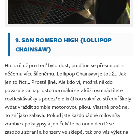
9. SAN ROMERO HIGH (LOLLIPOP
CHAINSAW)
Hororů už pro teď bylo dost, pojďme se přesunout k
něčemu více šílenému. Lollipop Chainsaw je totiž… Jak
jen to říct… Prostě jiné. Ale kdo ví, možná někdo
považuje za naprosto normální se v kůži osmnáctileté
roztleskávačky s podezřele krátkou sukní ze střední školy
vydat vraždit zombie motorovou pilou. Vlastně proč ne.
To zní jako zábava. Pokud jste každopádně milovníky
zombie apokalypsy a jen čekáte na onen den D se
zásobou zbraní a konzerv ve sklepě, tak pro vás výlet na