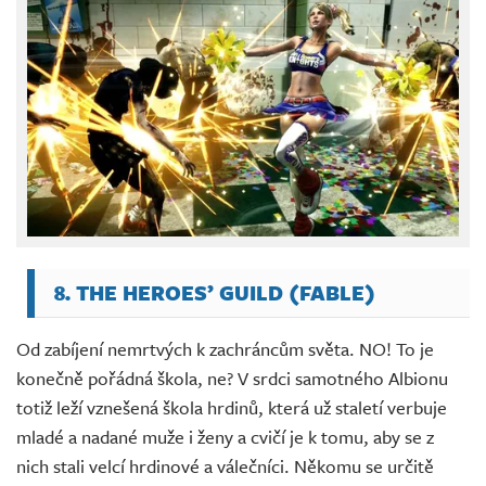
8. THE HEROES’ GUILD (FABLE)
Od zabíjení nemrtvých k zachráncům světa. NO! To je
konečně pořádná škola, ne? V srdci samotného Albionu
totiž leží vznešená škola hrdinů, která už staletí verbuje
mladé a nadané muže i ženy a cvičí je k tomu, aby se z
nich stali velcí hrdinové a válečníci. Někomu se určitě