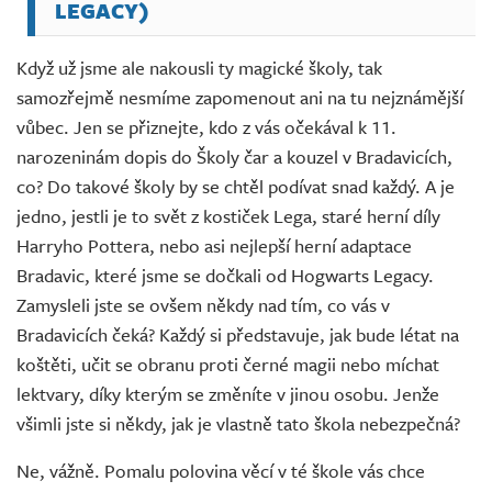
LEGACY)
Když už jsme ale nakousli ty magické školy, tak
samozřejmě nesmíme zapomenout ani na tu nejznámější
vůbec. Jen se přiznejte, kdo z vás očekával k 11.
narozeninám dopis do Školy čar a kouzel v Bradavicích,
co? Do takové školy by se chtěl podívat snad každý. A je
jedno, jestli je to svět z kostiček Lega, staré herní díly
Harryho Pottera, nebo asi nejlepší herní adaptace
Bradavic, které jsme se dočkali od Hogwarts Legacy.
Zamysleli jste se ovšem někdy nad tím, co vás v
Bradavicích čeká? Každý si představuje, jak bude létat na
koštěti, učit se obranu proti černé magii nebo míchat
lektvary, díky kterým se změníte v jinou osobu. Jenže
všimli jste si někdy, jak je vlastně tato škola nebezpečná?
Ne, vážně. Pomalu polovina věcí v té škole vás chce