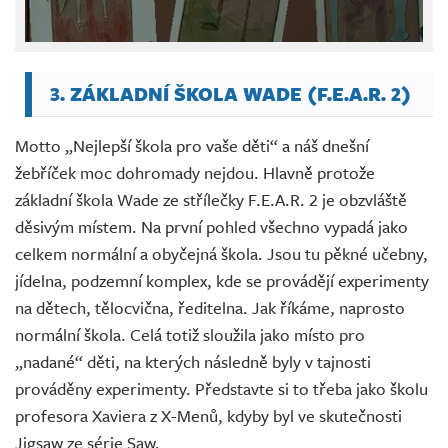
3. ZÁKLADNÍ ŠKOLA WADE (F.E.A.R. 2)
Motto „Nejlepší škola pro vaše děti“ a náš dnešní
žebříček moc dohromady nejdou. Hlavně protože
základní škola Wade ze střílečky F.E.A.R. 2 je obzvláště
děsivým místem. Na první pohled všechno vypadá jako
celkem normální a obyčejná škola. Jsou tu pěkné učebny,
jídelna, podzemní komplex, kde se provádějí experimenty
na dětech, tělocvična, ředitelna. Jak říkáme, naprosto
normální škola. Celá totiž sloužila jako místo pro
„nadané“ děti, na kterých následně byly v tajnosti
prováděny experimenty. Představte si to třeba jako školu
profesora Xaviera z X-Menů, kdyby byl ve skutečnosti
Jigsaw ze série Saw.