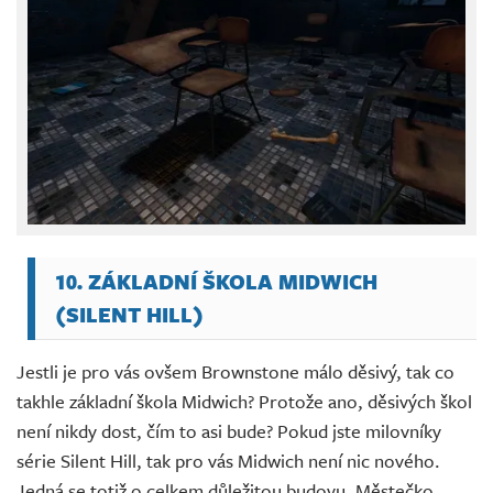
10. ZÁKLADNÍ ŠKOLA MIDWICH
(SILENT HILL)
Jestli je pro vás ovšem Brownstone málo děsivý, tak co
takhle základní škola Midwich? Protože ano, děsivých škol
není nikdy dost, čím to asi bude? Pokud jste milovníky
série Silent Hill, tak pro vás Midwich není nic nového.
Jedná se totiž o celkem důležitou budovu. Městečko