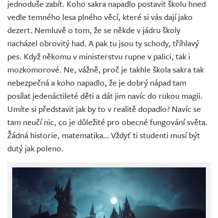
jednoduše zabít. Koho sakra napadlo postavit školu hned
vedle temného lesa plného věcí, které si vás dají jako
dezert. Nemluvě o tom, že se někde v jádru školy
nacházel obrovitý had. A pak tu jsou ty schody, tříhlavý
pes. Když někomu v ministerstvu rupne v palici, tak i
mozkomorové. Ne, vážně, proč je takhle škola sakra tak
nebezpečná a koho napadlo, že je dobrý nápad tam
posílat jedenáctileté děti a dát jim navíc do rukou magii.
Umíte si představit jak by to v realitě dopadlo? Navíc se
tam neučí nic, co je důležité pro obecné fungování světa.
Žádná historie, matematika… Vždyť ti studenti musí být
dutý jak poleno.