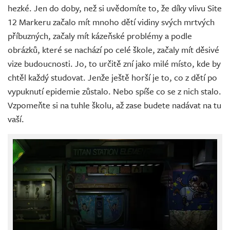
hezké. Jen do doby, než si uvědomíte to, že díky vlivu Site
12 Markeru začalo mít mnoho dětí vidiny svých mrtvých
příbuzných, začaly mít kázeňské problémy a podle
obrázků, které se nachází po celé škole, začaly mít děsivé
vize budoucnosti. Jo, to určitě zní jako milé místo, kde by
chtěl každý studovat. Jenže ještě horší je to, co z dětí po
vypuknutí epidemie zůstalo. Nebo spíše co se z nich stalo.
Vzpomeňte si na tuhle školu, až zase budete nadávat na tu
vaší.