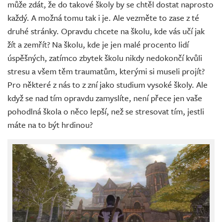
může zdát, že do takové školy by se chtěl dostat naprosto
každý. A možná tomu tak i je. Ale vezměte to zase z té
druhé stránky. Opravdu chcete na školu, kde vás učí jak
žít a zemřít? Na školu, kde je jen malé procento lidí
úspěšných, zatímco zbytek školu nikdy nedokončí kvůli
stresu a všem těm traumatům, kterými si museli projít?
Pro některé z nás to z zní jako studium vysoké školy. Ale
když se nad tím opravdu zamyslíte, není přece jen vaše
pohodlná škola o něco lepší, než se stresovat tím, jestli
máte na to být hrdinou?