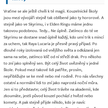
Vraťme se ale ještě chvíli k té magii. Kouzelnické školy
jsou mezi vývojáři stejně tak oblíbené jako ty hororové. A
stejně jako ve Skyrimu, i v Elden Ringu máme jednu
takovou podobnou. Tedy… Ne úplně. Zatímco do té ve
Skyrimu se dostane snad úplně každý, kdo umí trik s mincí
za uchem, tak Raya Lucaria je přesně pravý případ. Po
dlouhé roky izolovaná od vnějšího světa a odkázaná jen
sama na sebe, zatímco klíč od ní střeží drak. Pro někoho
to zní jako splněný sen. Být celý život uvězněný v jedné
škole. Pokud mezi takové lidi patříte, prosím,
nepřibližujte se ke mně nebo mé rodině. Pro nás všechny
ostatní a normální lidi to zní jako naprostá noční můra.
Jen si to představte; celý život trávíte na akademii, kde
zkoumáte, jestli původ kouzel pochází z hvězd nebo
komety. A pak stejně přijde někdo, kdo je navíc