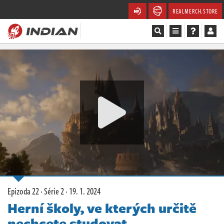
REALMERCH.STORE
Magazín
Recenze
Videa
Soutěže
Databáze
Komunita
Epizoda 22 · Série 2 ·
19. 1. 2024
Redakce
Herní školy, ve kterých určitě
nechcete studovat