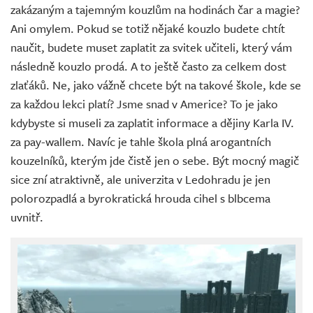
zakázaným a tajemným kouzlům na hodinách čar a magie?
Ani omylem. Pokud se totiž nějaké kouzlo budete chtít
naučit, budete muset zaplatit za svitek učiteli, který vám
následně kouzlo prodá. A to ještě často za celkem dost
zlaťáků. Ne, jako vážně chcete být na takové škole, kde se
za každou lekci platí? Jsme snad v Americe? To je jako
kdybyste si museli za zaplatit informace a dějiny Karla IV.
za pay-wallem. Navíc je tahle škola plná arogantních
kouzelníků, kterým jde čistě jen o sebe. Být mocný magič
sice zní atraktivně, ale univerzita v Ledohradu je jen
polorozpadlá a byrokratická hrouda cihel s blbcema
uvnitř.