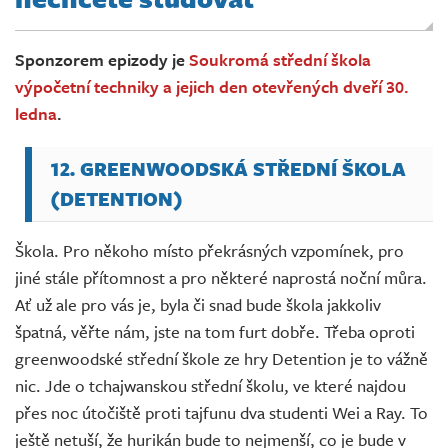
Živě
Sponzorem epizody je
Soukromá střední škola
výpočetní techniky a jejich den otevřených dveří 30.
ledna
.
12. GREENWOODSKÁ STŘEDNÍ ŠKOLA
(DETENTION)
Škola. Pro někoho místo překrásných vzpomínek, pro
jiné stále přítomnost a pro některé naprostá noční můra.
Ať už ale pro vás je, byla či snad bude škola jakkoliv
špatná, věřte nám, jste na tom furt dobře. Třeba oproti
greenwoodské střední škole ze hry Detention je to vážně
nic. Jde o tchajwanskou střední školu, ve které najdou
přes noc útočiště proti tajfunu dva studenti Wei a Ray. To
ještě netuší, že hurikán bude to nejmenší, co je bude v