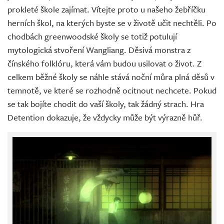
prokleté škole zajímat. Vítejte proto u našeho žebříčku
herních škol, na kterých byste se v životě učit nechtěli. Po
chodbách greenwoodské školy se totiž potulují
mytologická stvoření Wangliang. Děsivá monstra z
čínského folklóru, která vám budou usilovat o život. Z
celkem běžné školy se náhle stává noční můra plná děsů v
temnotě, ve které se rozhodně ocitnout nechcete. Pokud
se tak bojíte chodit do vaší školy, tak žádný strach. Hra
Detention dokazuje, že vždycky může být výrazně hůř.