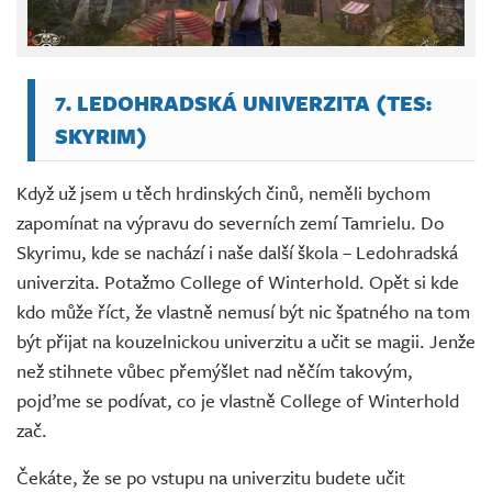
7. LEDOHRADSKÁ UNIVERZITA (TES:
SKYRIM)
Když už jsem u těch hrdinských činů, neměli bychom
zapomínat na výpravu do severních zemí Tamrielu. Do
Skyrimu, kde se nachází i naše další škola – Ledohradská
univerzita. Potažmo College of Winterhold. Opět si kde
kdo může říct, že vlastně nemusí být nic špatného na tom
být přijat na kouzelnickou univerzitu a učit se magii. Jenže
než stihnete vůbec přemýšlet nad něčím takovým,
pojďme se podívat, co je vlastně College of Winterhold
zač.
Čekáte, že se po vstupu na univerzitu budete učit