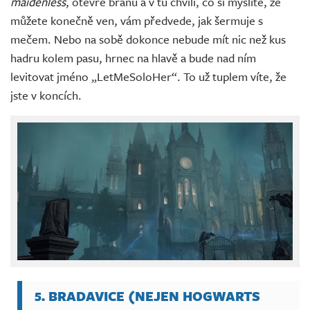
maidenless
, otevře bránu a v tu chvíli, co si myslíte, že
můžete konečně ven, vám předvede, jak šermuje s
mečem. Nebo na sobě dokonce nebude mít nic než kus
hadru kolem pasu, hrnec na hlavě a bude nad ním
levitovat jméno „LetMeSoloHer“. To už tuplem víte, že
jste v koncích.
5. BRADAVICE (NEJEN HOGWARTS