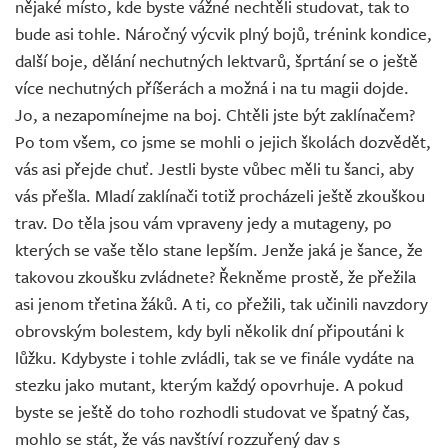
nějaké místo, kde byste vážné nechtěli studovat, tak to
bude asi tohle. Náročný výcvik plný bojů, trénink kondice,
další boje, dělání nechutných lektvarů, šprtání se o ještě
více nechutných příšerách a možná i na tu magii dojde.
Jo, a nezapomínejme na boj. Chtěli jste být zaklínačem?
Po tom všem, co jsme se mohli o jejich školách dozvědět,
vás asi přejde chuť. Jestli byste vůbec měli tu šanci, aby
vás přešla. Mladí zaklínači totiž procházeli ještě zkouškou
trav. Do těla jsou vám vpraveny jedy a mutageny, po
kterých se vaše tělo stane lepším. Jenže jaká je šance, že
takovou zkoušku zvládnete? Řekněme prostě, že přežila
asi jenom třetina žáků. A ti, co přežili, tak učinili navzdory
obrovským bolestem, kdy byli několik dní připoutáni k
lůžku. Kdybyste i tohle zvládli, tak se ve finále vydáte na
stezku jako mutant, kterým každý opovrhuje. A pokud
byste se ještě do toho rozhodli studovat ve špatný čas,
mohlo se stát, že vás navštíví rozzuřený dav s