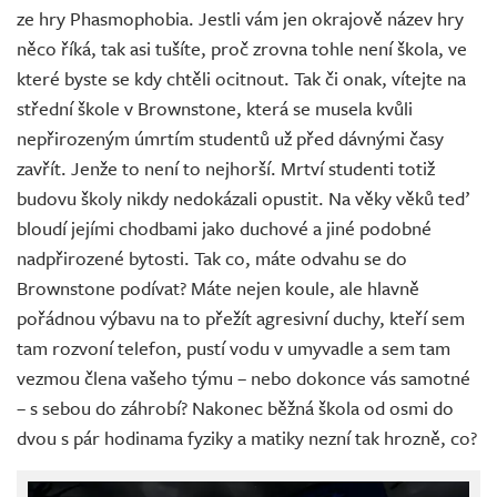
ze hry Phasmophobia. Jestli vám jen okrajově název hry
něco říká, tak asi tušíte, proč zrovna tohle není škola, ve
které byste se kdy chtěli ocitnout. Tak či onak, vítejte na
střední škole v Brownstone, která se musela kvůli
nepřirozeným úmrtím studentů už před dávnými časy
zavřít. Jenže to není to nejhorší. Mrtví studenti totiž
budovu školy nikdy nedokázali opustit. Na věky věků teď
bloudí jejími chodbami jako duchové a jiné podobné
nadpřirozené bytosti. Tak co, máte odvahu se do
Brownstone podívat? Máte nejen koule, ale hlavně
pořádnou výbavu na to přežít agresivní duchy, kteří sem
tam rozvoní telefon, pustí vodu v umyvadle a sem tam
vezmou člena vašeho týmu – nebo dokonce vás samotné
– s sebou do záhrobí? Nakonec běžná škola od osmi do
dvou s pár hodinama fyziky a matiky nezní tak hrozně, co?