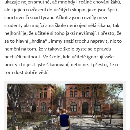
ukazuje nejen smutné, ač mnohdy i reálné chování žáků,
ale i jejich rozřazení do určitých skupin, jako jsou šprti,
sportovci či snad tyrani. Ačkoliv jsou rozdíly mezi
studenty alarmující a na škole není ojedinělá šikana, tak
nejhorší je, že učitelé si toho jaksi nevšímají. I přesto, že
se to hlavní „hrdina“ Jimmy snaží trochu napravit, nic to
nemění na tom, že v takové škole byste se opravdu
nechtěli ocitnout. Ve škole, kde učitelé ignorují vaše
pocity i to jestli jste šikanovaní, nebo ne. I přesto, že o
tom dost dobře vědí.