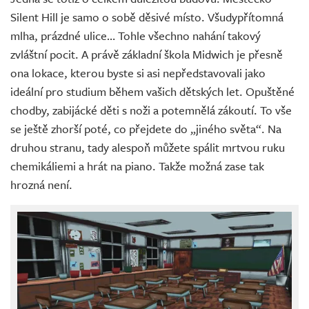
Silent Hill je samo o sobě děsivé místo. Všudypřítomná
mlha, prázdné ulice… Tohle všechno nahání takový
zvláštní pocit. A právě základní škola Midwich je přesně
ona lokace, kterou byste si asi nepředstavovali jako
ideální pro studium během vašich dětských let. Opuštěné
chodby, zabijácké děti s noži a potemnělá zákoutí. To vše
se ještě zhorší poté, co přejdete do „jiného světa“. Na
druhou stranu, tady alespoň můžete spálit mrtvou ruku
chemikáliemi a hrát na piano. Takže možná zase tak
hrozná není.