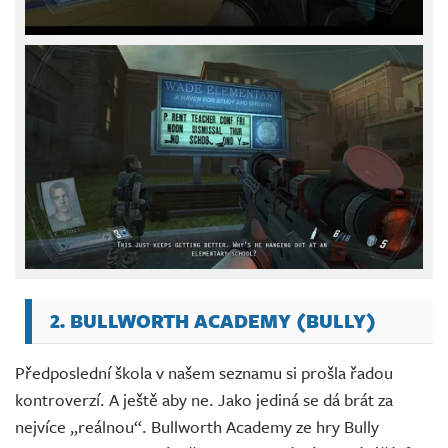
2. BULLWORTH ACADEMY (BULLY)
Předposlední škola v našem seznamu si prošla řadou
kontroverzí. A ještě aby ne. Jako jediná se dá brát za
nejvíce „reálnou“. Bullworth Academy ze hry Bully