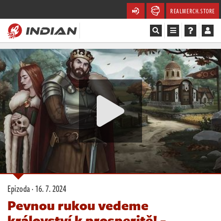
REALMERCH.STORE
Magazín
Recenze
Videa
Soutěže
Databáze
Komunita
Epizoda ·
16. 7. 2024
Redakce
Pevnou rukou vedeme
království k prosperitě! -