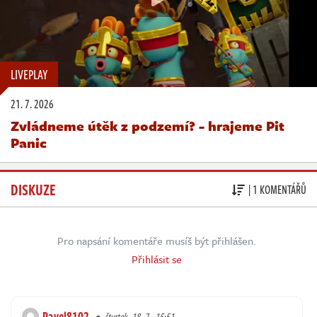
LIVEPLAY
21. 7. 2026
Zvládneme útěk z podzemí? - hrajeme Pit
Panic
DISKUZE
| 1 KOMENTÁŘŮ
Pro napsání komentáře musíš být přihlášen.
Přihlásit se
Pavel8102
čtvrtek, 18. 7., 15:51