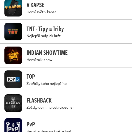
V KAPSE
Herní svět v kapse
TNT - Tipy a Triky
Nejlepší rady jak hrát
INDIAN SHOWTIME
Herní talk-show
TOP
Žebříčky toho nejlepšího
FLASHBACK
Zpátky do minulosti videoher
PvP
Herní rozhovory tváří v tvář