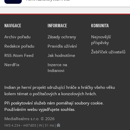
NAVIGACE
INFORMACE
KOMUNITA
Archiv pořadu
Zásady ochrany
Nejnovější
příspěvky
Redakce pořadu
Pravidla užívání
Žebříček uživatelů
RSS Atom Feed
Jak hodnotíme
NerdFix
Inzerce na
Indianovi
Indian je herní projekt sdružující hráče a hráčky všeho věku
kolem témat o počítačových a konzolových hrách.
Při poskytování služeb nám pomáhají soubory cookie.
Používáním webu vyjadřujete souhlas.
MediaRealms s.r.o.
© 2026
IWS 4.234 - m07d03 | IN | 31 ms |