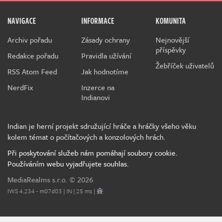
NAVIGACE
INFORMACE
KOMUNITA
Archiv pořadu
Zásady ochrany
Nejnovější
příspěvky
Redakce pořadu
Pravidla užívání
Žebříček uživatelů
RSS Atom Feed
Jak hodnotíme
NerdFix
Inzerce na
Indianovi
Indian je herní projekt sdružující hráče a hráčky všeho věku
kolem témat o počítačových a konzolových hrách.
Při poskytování služeb nám pomáhají soubory cookie.
Používáním webu vyjadřujete souhlas.
MediaRealms s.r.o.
© 2026
IWS 4.234 - m07d03 | IN | 25 ms |