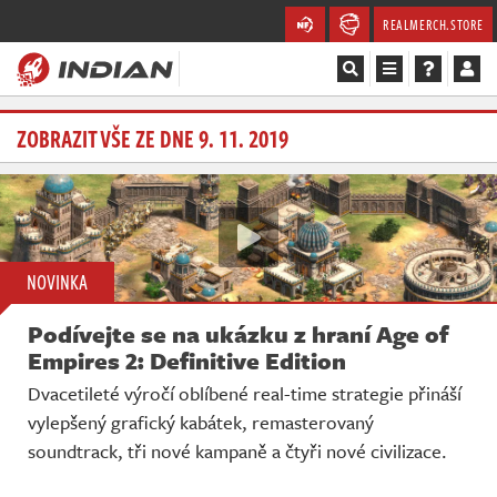
REALMERCH.STORE
Magazín
ZOBRAZIT VŠE ZE DNE 9. 11. 2019
Recenze
Videa
NOVINKA
Soutěže
Podívejte se na ukázku z hraní Age of
Databáze
Empires 2: Definitive Edition
Dvacetileté výročí oblíbené real-time strategie přináší
Komunita
vylepšený grafický kabátek, remasterovaný
soundtrack, tři nové kampaně a čtyři nové civilizace.
Redakce