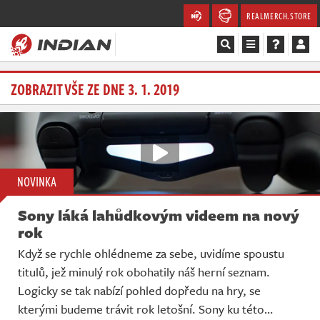
REALMERCH.STORE
Magazín
ZOBRAZIT VŠE ZE DNE 3. 1. 2019
Recenze
Videa
NOVINKA
Soutěže
Sony láká lahůdkovým videem na nový
Databáze
rok
Když se rychle ohlédneme za sebe, uvidíme spoustu
Komunita
titulů, jež minulý rok obohatily náš herní seznam.
Logicky se tak nabízí pohled dopředu na hry, se
Redakce
kterými budeme trávit rok letošní. Sony ku této…