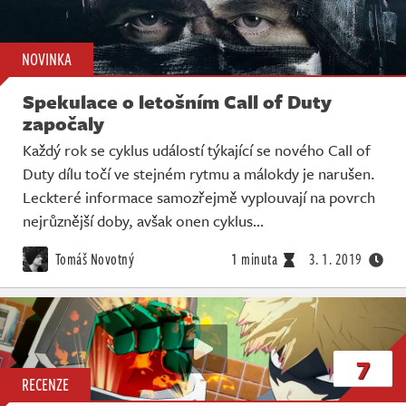
NOVINKA
Spekulace o letošním Call of Duty
započaly
Každý rok se cyklus událostí týkající se nového Call of
Duty dílu točí ve stejném rytmu a málokdy je narušen.
Leckteré informace samozřejmě vyplouvají na povrch
nejrůznější doby, avšak onen cyklus…
Tomáš Novotný
1 minuta
3. 1. 2019
7
RECENZE