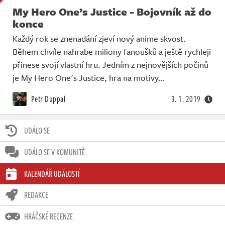
My Hero One’s Justice - Bojovník až do
konce
Každý rok se znenadání zjeví nový anime skvost.
Během chvíle nahrabe miliony fanoušků a ještě rychleji
přinese svojí vlastní hru. Jedním z nejnovějších počinů
je My Hero One's Justice, hra na motivy…
Petr Duppal
3. 1. 2019
UDÁLO SE
UDÁLO SE V KOMUNITĚ
KALENDÁŘ UDÁLOSTÍ
REDAKCE
HRÁČSKÉ RECENZE