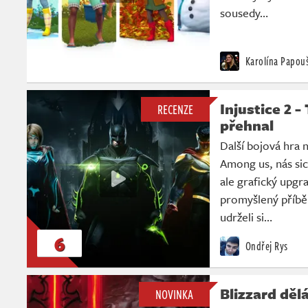
sousedy…
Karolína Papou
Injustice 2 
RECENZE
přehnal
Další bojová hra 
Among us, nás sic
ale grafický upgr
promyšlený příběh
udrželi si…
6
Ondřej Rys
Blizzard děl
NOVINKA