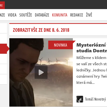
RE
NZE
VIDEA
SOUTĚŽE
DATABÁZE
KOMUNITA
REDAKCE
ŽIVĚ
ZOBRAZIT VŠE ZE DNE 8. 6. 2018
Mysteriózní 
NOVINKA
studia Dont
Můžeme s klidem v
se valí ze všech s
ledničky. Jednou
oznámení hry Twi
která má…
Tomáš Novotný