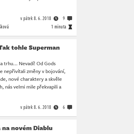
v pátek
8. 6. 2018
9
šková
1 minuta
- Tak tohle Superman
na trhu... Nevadí! Od Gods
e nepřivítali změny v bojování,
ade, nové charaktery a skvěle
, nás velmi mile překvapili a
v pátek
8. 6. 2018
6
á na novém Diablu