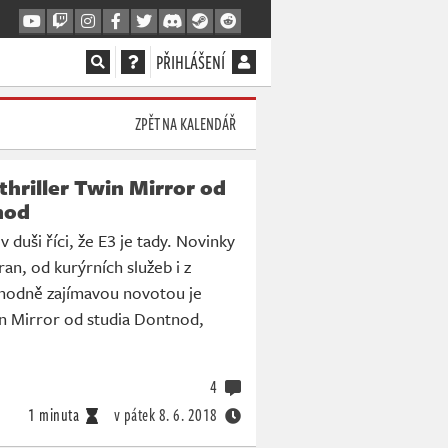
PŘIHLÁŠENÍ
ZPĚT NA KALENDÁŘ
thriller Twin Mirror od
nod
 duši říci, že E3 je tady. Novinky
tran, od kurýrních služeb i z
 hodně zajímavou novotou je
n Mirror od studia Dontnod,
4
1 minuta
v pátek
8. 6. 2018