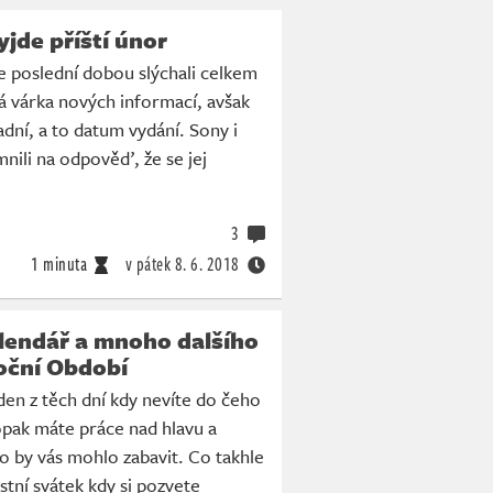
jde příští únor
 poslední dobou slýchali celkem
ná várka nových informací, avšak
adní, a to datum vydání. Sony i
mnili na odpověď, že se jej
3
1 minuta
v pátek
8. 6. 2018
lendář a mnoho dalšího
oční Období
den z těch dní kdy nevíte do čeho
pak máte práce nad hlavu a
ho by vás mohlo zabavit. Co takhle
astní svátek kdy si pozvete