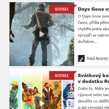
Days Gone vy
NOVINKA
O Days Gone jsme
často, přišla pěk
chyběla jedna zás
vývojáři se uskro
dočkáme…
Tomáš Novotný
Svátkový ka
NOVINKA
v dodatku R
Znáte to. Máte je
rýpnout nebo nao
zkoušíte co další
si ale vymyslet vl