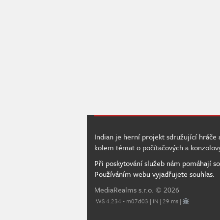
Indian je herní projekt sdružující hráče
kolem témat o počítačových a konzolov
Při poskytování služeb nám pomáhají so
Používáním webu vyjadřujete souhlas.
MediaRealms s.r.o.
© 2026
IWS 4.234 - m07d03 | IN | 29 ms |