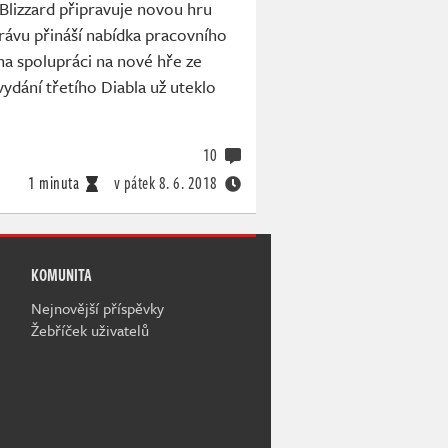
 Blizzard připravuje novou hru
rávu přináší nabídka pracovního
 na spolupráci na nové hře ze
vydání třetího Diabla už uteklo
10
1 minuta
v pátek
8. 6. 2018
KOMUNITA
Nejnovější příspěvky
Žebříček uživatelů