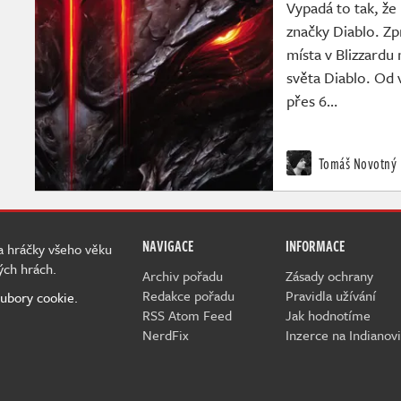
Vypadá to tak, že
značky Diablo. Zp
místa v Blizzardu
světa Diablo. Od 
přes 6…
Tomáš Novotný
NAVIGACE
INFORMACE
 a hráčky všeho věku
ých hrách.
Archiv pořadu
Zásady ochrany
Redakce pořadu
Pravidla užívání
ubory cookie.
RSS Atom Feed
Jak hodnotíme
NerdFix
Inzerce na Indianovi