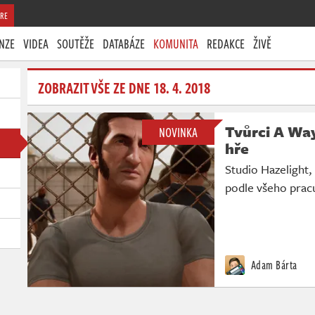
RE
NZE
VIDEA
SOUTĚŽE
DATABÁZE
KOMUNITA
REDAKCE
ŽIVĚ
ZOBRAZIT VŠE ZE DNE 18. 4. 2018
Tvůrci A Way
NOVINKA
hře
Studio Hazelight,
podle všeho pracu
Adam Bárta