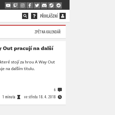
PŘIHLÁŠENÍ
ZPĚT NA KALENDÁŘ
 Out pracují na další
 které stojí za hrou A Way Out
je na dalším titulu.
6
1 minuta
ve středu
18. 4. 2018