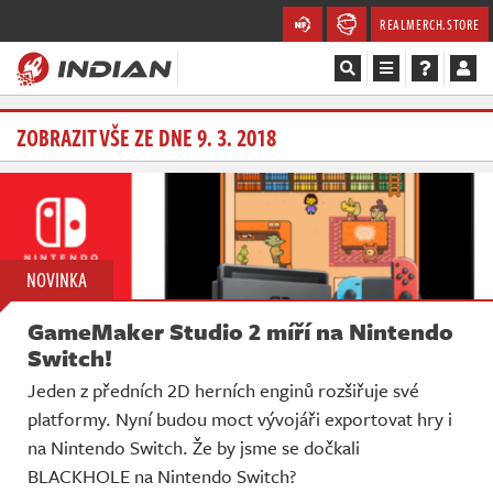
REALMERCH.STORE
Magazín
ZOBRAZIT VŠE ZE DNE 9. 3. 2018
Recenze
Videa
NOVINKA
Soutěže
GameMaker Studio 2 míří na Nintendo
Databáze
Switch!
Jeden z předních 2D herních enginů rozšiřuje své
Komunita
platformy. Nyní budou moct vývojáři exportovat hry i
na Nintendo Switch. Že by jsme se dočkali
Redakce
BLACKHOLE na Nintendo Switch?