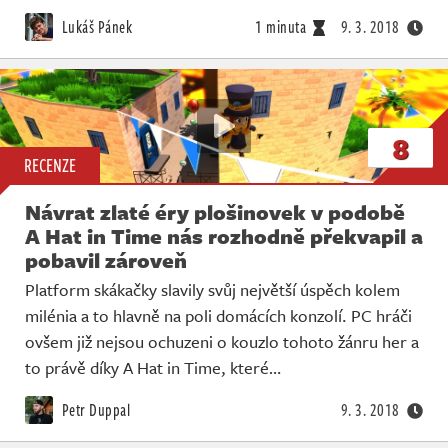
Živě
Lukáš Pánek
1 minuta
9. 3. 2018
8
RECENZE
Návrat zlaté éry plošinovek v podobě
A Hat in Time nás rozhodně překvapil a
pobavil zároveň
Platform skákačky slavily svůj největší úspěch kolem
milénia a to hlavně na poli domácích konzolí. PC hráči
ovšem již nejsou ochuzeni o kouzlo tohoto žánru her a
to právě díky A Hat in Time, které…
Petr Duppal
9. 3. 2018