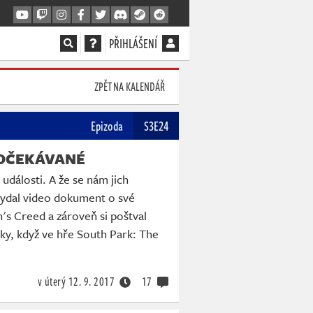
PŘIHLÁŠENÍ
ZPĚT NA KALENDÁŘ
Epizoda
S3E24
OČEKÁVANÉ
události. A že se nám jich
vydal video dokument o své
's Creed a zároveň si poštval
ky, když ve hře South Park: The
v úterý
12. 9. 2017
17