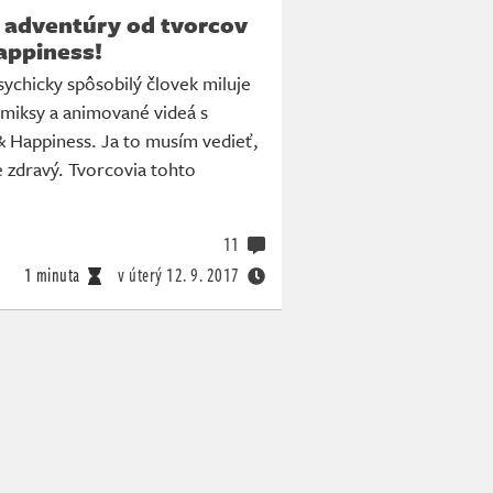
j adventúry od tvorcov
appiness!
sychicky spôsobilý človek miluje
miksy a animované videá s
 Happiness. Ja to musím vedieť,
e zdravý. Tvorcovia tohto
11
1 minuta
v úterý
12. 9. 2017