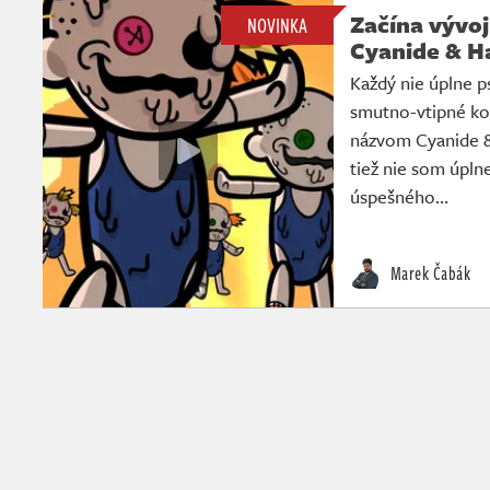
Začína vývo
NOVINKA
Cyanide & H
Každý nie úplne p
smutno-vtipné ko
názvom Cyanide &
tiež nie som úpln
úspešného…
Marek Čabák