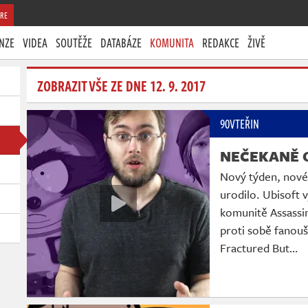
RE
NZE
VIDEA
SOUTĚŽE
DATABÁZE
KOMUNITA
REDAKCE
ŽIVĚ
ZOBRAZIT VŠE ZE DNE 12. 9. 2017
90VTEŘIN
NEČEKANĚ 
Nový týden, nové 
urodilo. Ubisoft 
komunitě Assassin
proti sobě fanouš
Fractured But…