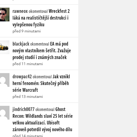
rawneox
Wreckfest 2
okomentoval
láká na realističtější destrukci i
vylepšenou fyziku
před 9 minutami
blackjack
EA má pod
okomentoval
novým vlastníkem šetřit. Zvažuje
prodej studií i známých značek
před 11 minutami
drowpac42
Jak vznikl
okomentoval
herní fenomén: Skutečný příběh
série Warcraft
před 13 minutami
jindrich0077
Ghost
okomentoval
Recon: Wildlands slaví 25 let série
velkou aktualizací. Ubisoft
zároveň potvrdil vývoj nového dílu
před 14 minutami