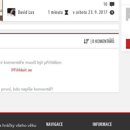
10
David Lux
1 minuta
v sobotu
23. 9. 2017
| 0 KOMENTÁŘŮ
ní komentáře musíš být přihlášen.
Přihlásit se
první, kdo napíše komentář!
NAVIGACE
INFORMACE
 a hráčky všeho věku