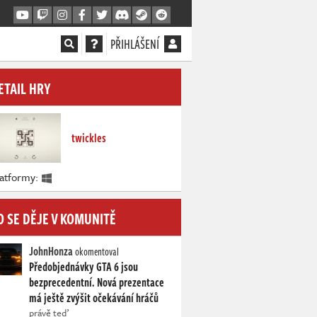
PŘIHLÁŠENÍ
ETAIL HRY
twickles
latformy:
O SE DĚJE V KOMUNITĚ
JohnHonza
okomentoval
Předobjednávky GTA 6 jsou
bezprecedentní. Nová prezentace
má ještě zvýšit očekávání hráčů
právě teď