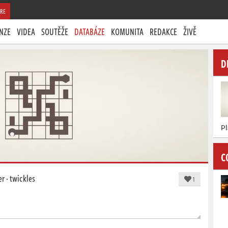
RE
NZE
VIDEA
SOUTĚŽE
DATABÁZE
KOMUNITA
REDAKCE
ŽIVĚ
D
P
C
er
·
twickles
1