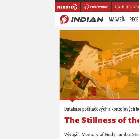
REALMERCH.STO
MAGAZÍN
RECE
Databáze počítačových a konzolových h
The Stillness of t
Vývojář: Memory of God / Lambic Stud