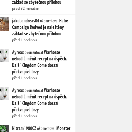
základ se zbytečnou přílohou
před 32 minutami
jakubandreas04
Halo:
okomentoval
Campaign Evolved je naleštěný
základ se zbytečnou přílohou
před 1 hodinou
Ayreas
Warhorse
okomentoval
nehodlá měnit recept na úspěch.
Další Kingdom Come dorazí
překvapivě brzy
před 1 hodinou
Ayreas
Warhorse
okomentoval
nehodlá měnit recept na úspěch.
Další Kingdom Come dorazí
překvapivě brzy
před 1 hodinou
Nitram1980CZ
Monster
okomentoval