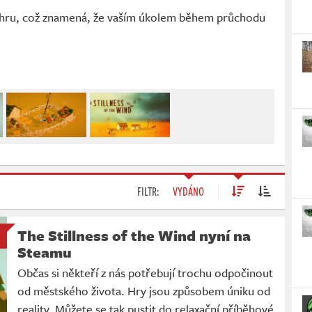
m hru, což znamená, že vaším úkolem během průchodu
FILTR:
VYDÁNO
The Stillness of the Wind nyní na
Steamu
Občas si někteří z nás potřebují trochu odpočinout
od městského života. Hry jsou způsobem úniku od
reality. Můžete se tak pustit do relaxační příběhové