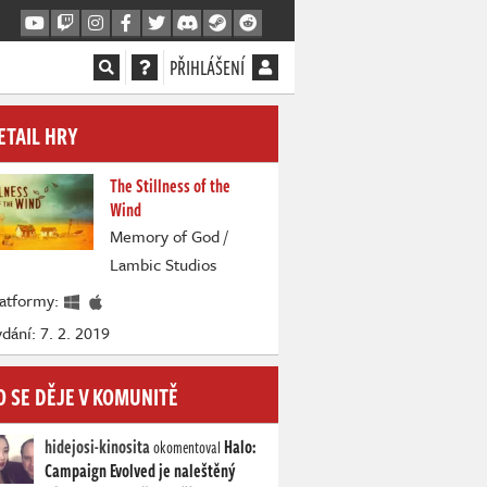
PŘIHLÁŠENÍ
ETAIL HRY
The Stillness of the
Wind
Memory of God /
Lambic Studios
latformy:
dání: 7. 2. 2019
O SE DĚJE V KOMUNITĚ
hidejosi-kinosita
Halo:
okomentoval
Campaign Evolved je naleštěný