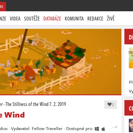
RE
NZE
VIDEA
SOUTĚŽE
DATABÁZE
KOMUNITA
REDAKCE
ŽIVĚ
D
P
Vy
er
·
The Stillness of the Wind
7. 2. 2019
2
C
he Wind
ios · Vydavatel: Fellow Traveller · Dostupné pro: