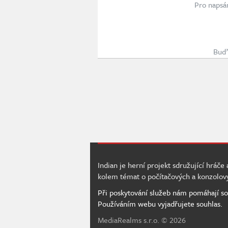
Pro napsá
Buď 
Indian je herní projekt sdružující hráče
kolem témat o počítačových a konzolov
Při poskytování služeb nám pomáhají so
Používáním webu vyjadřujete souhlas.
MediaRealms s.r.o.
© 2026