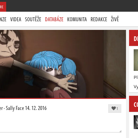
RE
NZE
VIDEA
SOUTĚŽE
DATABÁZE
KOMUNITA
REDAKCE
ŽIVĚ
D
P
Vy
C
er
·
Sally Face
14. 12. 2016
1