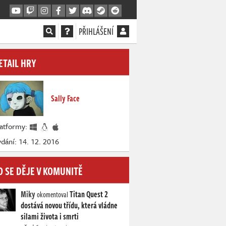
PŘIHLÁŠENÍ
ETAIL HRY
Sally Face
latformy:
dání: 14. 12. 2016
O SE DĚJE V KOMUNITĚ
Miky
Titan Quest 2
okomentoval
dostává novou třídu, která vládne
silami života i smrti