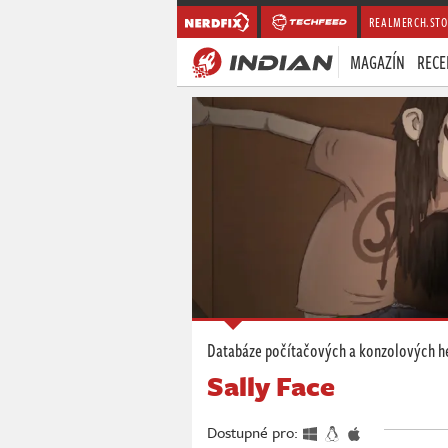
REALMERCH.STO
MAGAZÍN
RECE
Databáze počítačových a konzolových h
Sally Face
Dostupné pro: