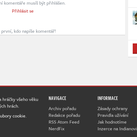
ní komentáře musíš být přihlášen.
Přihlásit se
první, kdo napíše komentář!
NAVIGACE
INFORMACE
 a hráčky všeho věku
ých hrách.
Archiv pořadu
Zásady ochrany
Redakce pořadu
Pravidla užívání
ubory cookie.
RSS Atom Feed
Jak hodnotíme
NerdFix
Inzerce na Indianovi