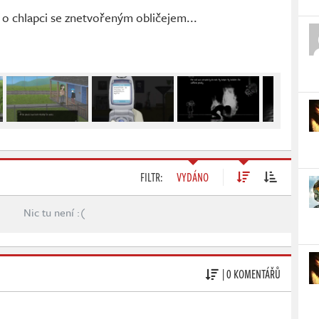
o chlapci se znetvořeným obličejem...
FILTR:
VYDÁNO
Nic tu není :(
| 0 KOMENTÁŘŮ