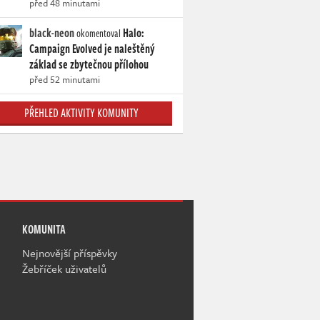
před 48 minutami
black-neon
Halo:
okomentoval
Campaign Evolved je naleštěný
základ se zbytečnou přílohou
před 52 minutami
PŘEHLED AKTIVITY KOMUNITY
KOMUNITA
Nejnovější příspěvky
Žebříček uživatelů