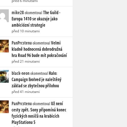
před 6 minutami
mike28
The Guild -
okomentoval
Europa 1410 se ukazuje jako
ambiciózní strategie
před 10 minutami
PanPrcstenu
Velmi
okomentoval
kladně hodnocená dobrodružná
hra Road 96 bude mít pokračování
před 21 minutami
black-neon
Halo:
okomentoval
Campaign Evolved je naleštěný
základ se zbytečnou přílohou
před 41 minutami
PanPrcstenu
Už není
okomentoval
cesty zpět. Sony připomíná konec
fyzických nosičů na krabicích
PlayStationu 5