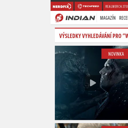
REALMERCH.STO
MAGAZÍN
RECE
VÝSLEDKY VYHLEDÁVÁNÍ PRO "
NOVINKA