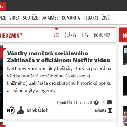
RE
NZE
VIDEA
SOUTĚŽE
DATABÁZE
KOMUNITA
REDAKCE
ŽIVĚ
WIEDZMIN"
N
VŠE
ČLÁNKY
HRY
KOMUNITA
Všetky monštrá seriálového
Zaklínača v oficiálnom Netflix videu
Netflix vytvoril oficiálny beštiár, ktorý sa pozerá na
všetky monštrá seriálového (a vlastne aj
knižného) Zaklínača cez skutočnú historickú optiku
a reálne mýty a legendy.
v pondělí
11. 5. 2020
4
Marek Čabák
1 minuta