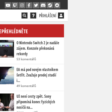
PŘIHLÁŠENÍ
EPŘEHLÉDNĚTE
O Nintendo Switch 2 je nadále
zájem. Konzole překonává
rekordy
53 komentářů
EA má pod novým vlastníkem
šetřit. Zvažuje prodej studií
i…
49 komentářů
Už není cesty zpět. Sony
připomíná konec fyzických
nosičů na…