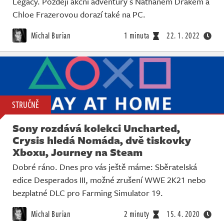
Legacy. Později akční adventury s Nathanem Drakem a
Živě
Chloe Frazerovou dorazí také na PC.
Michal Burian
1 minuta
22. 1. 2022
STRUČNĚ
Sony rozdává kolekci Uncharted,
Crysis hledá Nomáda, dvě tiskovky
Xboxu, Journey na Steam
Dobré ráno. Dnes pro vás ještě máme: Sběratelská
edice Desperados III, možné zrušení WWE 2K21 nebo
bezplatné DLC pro Farming Simulator 19.
Michal Burian
2 minuty
15. 4. 2020