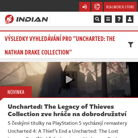
REALMERCH.STORE
Magazín
VÝSLEDKY VYHLEDÁVÁNÍ PRO "UNCHARTED: THE
NATHAN DRAKE COLLECTION"
Recenze
Videa
Soutěže
NOVINKA
Databáze
Uncharted: The Legacy of Thieves
Komunita
Collection zve hráče na dobrodružství
S českými titulky na PlayStation 5 vycházejí remastery
Redakce
Uncharted 4: A Thief’s End a Uncharted: The Lost