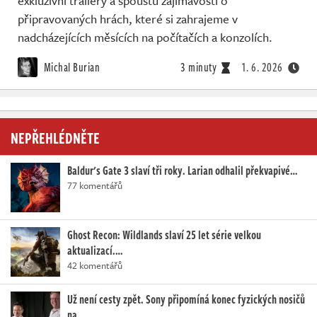
exkluzivní trailery a spoustu zajímavostí o
Živě
připravovaných hrách, které si zahrajeme v
nadcházejících měsících na počítačích a konzolích.
Michal Burian
3 minuty
1. 6. 2026
NEPŘEHLÉDNĚTE
Baldur's Gate 3 slaví tři roky. Larian odhalil překvapivé…
77 komentářů
Ghost Recon: Wildlands slaví 25 let série velkou
aktualizací.…
42 komentářů
Už není cesty zpět. Sony připomíná konec fyzických nosičů
na…