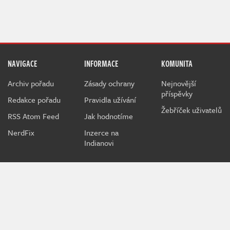
NAVIGACE
INFORMACE
KOMUNITA
Archiv pořadu
Zásady ochrany
Nejnovější
příspěvky
Redakce pořadu
Pravidla užívání
Žebříček uživatelů
RSS Atom Feed
Jak hodnotíme
NerdFix
Inzerce na
Indianovi
Indian je herní projekt sdružující hráče a hráčky všeho věku
kolem témat o počítačových a konzolových hrách.
Při poskytování služeb nám pomáhají soubory cookie.
Používáním webu vyjadřujete souhlas.
MediaRealms s.r.o.
© 2026