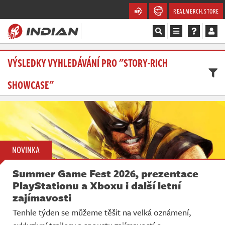
REALMERCH.STORE
Magazín
VÝSLEDKY VYHLEDÁVÁNÍ PRO "STORY-RICH
SHOWCASE"
Recenze
Videa
Soutěže
NOVINKA
Databáze
Summer Game Fest 2026, prezentace
Komunita
PlayStationu a Xboxu i další letní
zajímavosti
Redakce
Tenhle týden se můžeme těšit na velká oznámení,