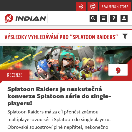
REALMERCH.STORE
Magazín
VÝSLEDKY VYHLEDÁVÁNÍ PRO "SPLATOON RAIDERS"
Recenze
Videa
9
RECENZE
Soutěže
Splatoon Raiders je neskutečná
Databáze
konverze Splatoon série do single-
playeru!
Komunita
Splatoon Raiders má za cíl přenést známou
multiplayerovou sérii Splatoon do singleplayeru.
Redakce
Obrovské souostroví plné nepřátel, nekonečno