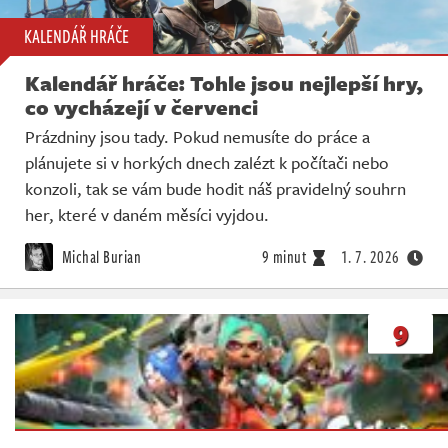
KALENDÁŘ HRÁČE
Kalendář hráče: Tohle jsou nejlepší hry,
co vycházejí v červenci
Prázdniny jsou tady. Pokud nemusíte do práce a
plánujete si v horkých dnech zalézt k počítači nebo
konzoli, tak se vám bude hodit náš pravidelný souhrn
her, které v daném měsíci vyjdou.
Michal Burian
9 minut
1. 7. 2026
9