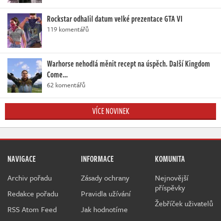
Rockstar odhalil datum velké prezentace GTA VI
119 komentářů
Warhorse nehodlá měnit recept na úspěch. Další Kingdom
Come…
62 komentářů
VÍCE NOVINEK
NAVIGACE
INFORMACE
KOMUNITA
Archiv pořadu
Zásady ochrany
Nejnovější
příspěvky
Redakce pořadu
Pravidla užívání
Žebříček uživatelů
RSS Atom Feed
Jak hodnotíme