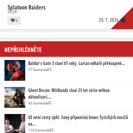
Splatoon Raiders
2026
20. 7. 2026
0
NEPŘEHLÉDNĚTE
Baldur's Gate 3 slaví tři roky. Larian odhalil překvapivé…
77 komentářů
Ghost Recon: Wildlands slaví 25 let série velkou
aktualizací.…
43 komentářů
Už není cesty zpět. Sony připomíná konec fyzických nosičů
na…
116 komentářů