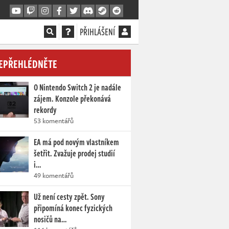
PŘIHLÁŠENÍ
EPŘEHLÉDNĚTE
O Nintendo Switch 2 je nadále
zájem. Konzole překonává
rekordy
53 komentářů
EA má pod novým vlastníkem
šetřit. Zvažuje prodej studií
i…
49 komentářů
Už není cesty zpět. Sony
připomíná konec fyzických
nosičů na…