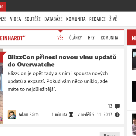
RE
NZE
VIDEA
SOUTĚŽE
DATABÁZE
KOMUNITA
REDAKCE
ŽIVĚ
REINHARDT"
N
VŠE
ČLÁNKY
HRY
KOMUNITA
BlizzCon přinesl novou vlnu updatů
do Overwatche
BlizzCon je opět tady a s ním i spousta nových
updatů a expanzí. Pokud vám něco uniklo, zde
máte to nejdůležitější.
12
Adam Bárta
1 minuta
v neděli
5. 11. 2017
PROFIL