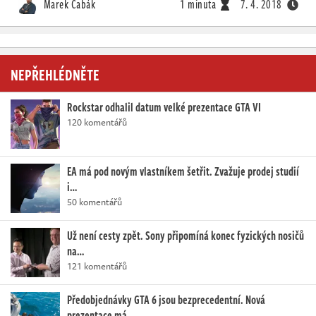
Marek Čabák
1 minuta
7. 4. 2018
NEPŘEHLÉDNĚTE
Rockstar odhalil datum velké prezentace GTA VI
120 komentářů
EA má pod novým vlastníkem šetřit. Zvažuje prodej studií
i…
50 komentářů
Už není cesty zpět. Sony připomíná konec fyzických nosičů
na…
121 komentářů
Předobjednávky GTA 6 jsou bezprecedentní. Nová
prezentace má…