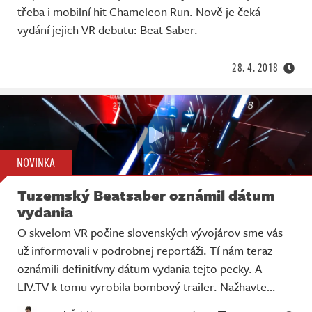
Živě
třeba i mobilní hit Chameleon Run. Nově je čeká
vydání jejich VR debutu: Beat Saber.
28. 4. 2018
NOVINKA
Tuzemský Beatsaber oznámil dátum
vydania
O skvelom VR počine slovenských vývojárov sme vás
už informovali v podrobnej reportáži. Tí nám teraz
oznámili definitívny dátum vydania tejto pecky. A
LIV.TV k tomu vyrobila bombový trailer. Nažhavte…