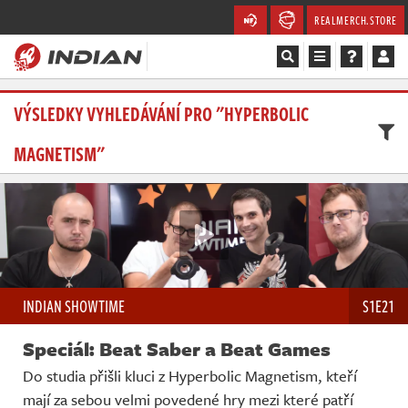
REALMERCH.STORE
Magazín
VÝSLEDKY VYHLEDÁVÁNÍ PRO "HYPERBOLIC
MAGNETISM"
Recenze
Videa
Soutěže
Databáze
INDIAN SHOWTIME
S1E21
Komunita
Speciál: Beat Saber a Beat Games
Redakce
Do studia přišli kluci z Hyperbolic Magnetism, kteří
mají za sebou velmi povedené hry mezi které patří