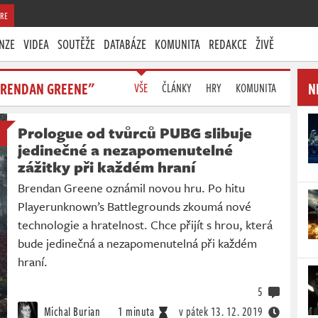
RE
NZE
VIDEA
SOUTĚŽE
DATABÁZE
KOMUNITA
REDAKCE
ŽIVĚ
BRENDAN GREENE"
N
VŠE
ČLÁNKY
HRY
KOMUNITA
Prologue od tvůrců PUBG slibuje
jedinečné a nezapomenutelné
zážitky při každém hraní
Brendan Greene oznámil novou hru. Po hitu
Playerunknown’s Battlegrounds zkoumá nové
technologie a hratelnost. Chce přijít s hrou, která
bude jedinečná a nezapomenutelná při každém
hraní.
5
Michal Burian
1 minuta
v pátek
13. 12. 2019