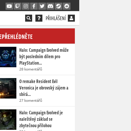
PŘIHLÁŠENÍ
EPŘEHLÉDNĚTE
Halo: Campaign Evolved může
být posledním dílem pro
PlayStation…
28 komentářů
O remake Resident Evil
Veronica je obrovský zájem a
sbírá…
27 komentářů
Halo: Campaign Evolved je
naleštěný základ se
zbytečnou přílohou