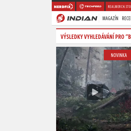
REALMERCH.STO
MAGAZÍN
RECE
VÝSLEDKY VYHLEDÁVÁNÍ PRO "
NOVINKA