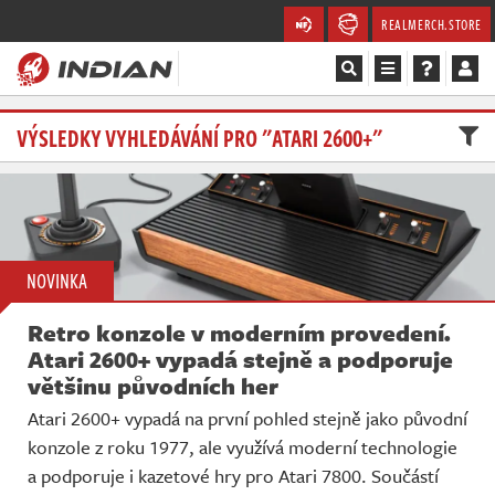
REALMERCH.STORE
Magazín
VÝSLEDKY VYHLEDÁVÁNÍ PRO "ATARI 2600+"
Recenze
Videa
NOVINKA
Soutěže
Retro konzole v moderním provedení.
Databáze
Atari 2600+ vypadá stejně a podporuje
většinu původních her
Komunita
Atari 2600+ vypadá na první pohled stejně jako původní
konzole z roku 1977, ale využívá moderní technologie
Redakce
a podporuje i kazetové hry pro Atari 7800. Součástí