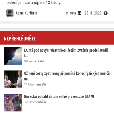
Živě
balení je i cartridge s 10 tituly.
Adam Kurfürst
1 minuta
28. 8. 2023
NEPŘEHLÉDNĚTE
EA má pod novým vlastníkem šetřit. Zvažuje prodej studií
i…
50 komentářů
Už není cesty zpět. Sony připomíná konec fyzických nosičů
na…
119 komentářů
Rockstar odhalil datum velké prezentace GTA VI
120 komentářů