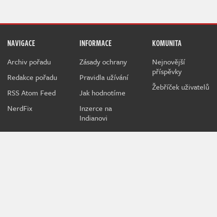
NAVIGACE
INFORMACE
KOMUNITA
Archiv pořadu
Zásady ochrany
Nejnovější
příspěvky
Redakce pořadu
Pravidla užívání
Žebříček uživatelů
RSS Atom Feed
Jak hodnotíme
NerdFix
Inzerce na
Indianovi
Indian je herní projekt sdružující hráče a hráčky všeho věku
kolem témat o počítačových a konzolových hrách.
Při poskytování služeb nám pomáhají soubory cookie.
Používáním webu vyjadřujete souhlas.
MediaRealms s.r.o.
© 2026
IWS 4.234 - m07d03 | IN | 49 ms |