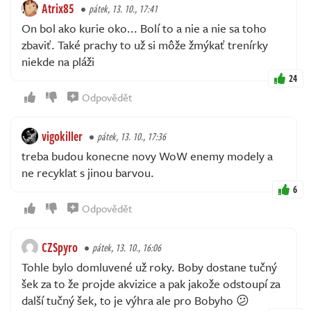
Atrix85
pátek, 13. 10., 17:41
On bol ako kurie oko... Bolí to a nie a nie sa toho
zbaviť. Také prachy to už si môže žmýkať trenírky
niekde na pláži
24
Odpovědět
vigokiller
pátek, 13. 10., 17:36
treba budou konecne novy WoW enemy modely a
ne recyklat s jinou barvou.
6
Odpovědět
CZSpyro
pátek, 13. 10., 16:06
Tohle bylo domluvené už roky. Boby dostane tučný
šek za to že projde akvizice a pak jakože odstoupí za
další tučný šek, to je výhra ale pro Bobyho 😕