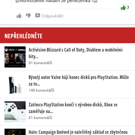
@Ashnobe88 hádám že peněženka 🤔
7
Odpovědět
NEPŘEHLÉDNĚTE
Activision Blizzard s Call of Duty, Diablem a mobilními
hity…
81 komentářů
Bývalý autor Valve hájí konec disků pro PlayStation. Může
za to…
148 komentářů
Zatímco PlayStation končí s výrobou disků, Xbox se
zaměřuje na…
81 komentářů
Halo: Campaign Evolved je naleštěný základ se zbytečnou