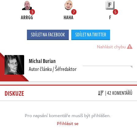
3
7
5
ARRGG
HAHA
F
SDÍLET NA FACEBOOK
SDÍLET NA TWITTER
Nahlásit chybu
Michal Burian
Autor článku / Šéfredaktor
DISKUZE
| 42 KOMENTÁŘŮ
Pro napsání komentáře musíš být přihlášen.
Přihlásit se