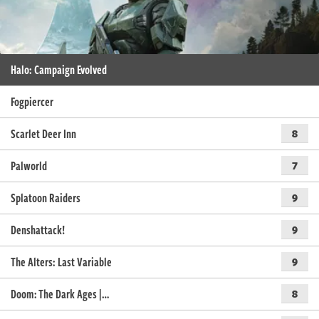
Halo: Campaign Evolved
Fogpiercer
Scarlet Deer Inn
8
Palworld
7
Splatoon Raiders
9
Denshattack!
9
The Alters: Last Variable
9
Doom: The Dark Ages |…
8