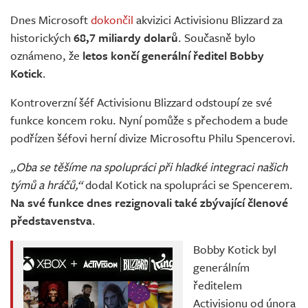
Živě
Dnes Microsoft
dokončil
akvizici Activisionu Blizzard za
historických
68,7 miliardy dolarů
. Současně bylo
oznámeno, že
letos končí generální ředitel Bobby
Kotick
.
Kontroverzní šéf Activisionu Blizzard odstoupí ze své
funkce koncem roku. Nyní pomůže s přechodem a bude
podřízen šéfovi herní divize Microsoftu Philu Spencerovi.
„Oba se těšíme na spolupráci při hladké integraci našich
týmů a hráčů,“
dodal Kotick na spolupráci se Spencerem.
Na své funkce dnes rezignovali také zbývající členové
představenstva
.
Bobby Kotick byl
generálním
ředitelem
Activisionu od února