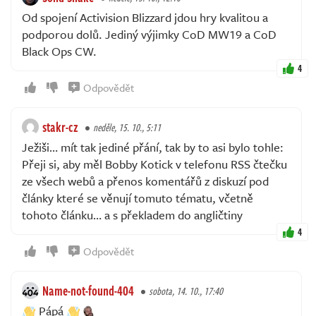
Od spojení Activision Blizzard jdou hry kvalitou a
podporou dolů. Jediný výjimky CoD MW19 a CoD
Black Ops CW.
4
Odpovědět
stakr-cz
neděle, 15. 10., 5:11
Ježiši… mít tak jediné přání, tak by to asi bylo tohle:
Přeji si, aby měl Bobby Kotick v telefonu RSS čtečku
ze všech webů a přenos komentářů z diskuzí pod
články které se věnují tomuto tématu, včetně
tohoto článku… a s překladem do angličtiny
4
Odpovědět
Name-not-found-404
sobota, 14. 10., 17:40
Pápá