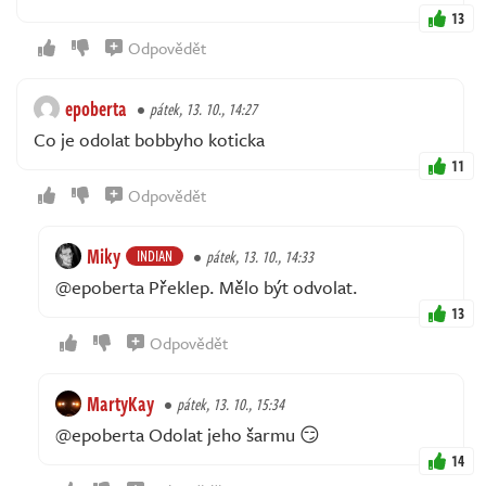
13
Odpovědět
epoberta
pátek, 13. 10., 14:27
Co je odolat bobbyho koticka
11
Odpovědět
Miky
INDIAN
pátek, 13. 10., 14:33
@epoberta Překlep. Mělo být odvolat.
13
Odpovědět
MartyKay
pátek, 13. 10., 15:34
@epoberta Odolat jeho šarmu 😏
14