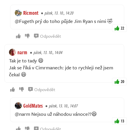
Ricmont
pátek, 13. 10., 14:20
@Fugeth prý do toho půjde Jim Ryan s nimi 🤣
22
Odpovědět
narm
pátek, 13. 10., 14:04
Tak je to tady 😄
Jak se říká v Cimrmanech: jde to rychleji než jsem
čekal 😆
20
Odpovědět
GoldMates
pátek, 13. 10., 14:07
@narm Nejsou už náhodou vánoce??😆
13
Odpovědět