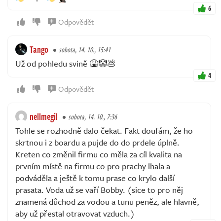
6
Odpovědět
Tango
sobota, 14. 10., 15:41
Už od pohledu svině 🤮🤡💩
4
Odpovědět
nellmegil
sobota, 14. 10., 7:36
Tohle se rozhodně dalo čekat. Fakt doufám, že ho
skrtnou i z boardu a pujde do do prdele úplně.
Kreten co změnil firmu co měla za cíl kvalita na
prvním místě na firmu co pro prachy lhala a
podváděla a ještě k tomu prase co krylo další
prasata. Voda už se vaří Bobby. (sice to pro něj
znamená důchod za vodou a tunu peněz, ale hlavně,
aby už přestal otravovat vzduch.)