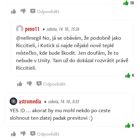
10
Odpovědět
peno11
sobota, 14. 10., 15:26
@nellmegil No, já se obávám, že podobně jako
Riccitieli, i Kotick si najde nějaké nové teplé
místečko, kde bude škodit. Jen doufám, že to
nebude v Unity. Tam už do dokázal rozvrátit právě
Riccitieli.
4
Odpovědět
astromedia
sobota, 14. 10., 0:33
YES :D ... akorat by mu mohl nekdo po ceste
slohnout ten zlatej padak previtovi :)
8
Odpovědět