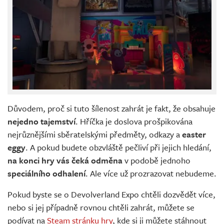
Důvodem, proč si tuto šílenost zahrát je fakt, že obsahuje
nejedno tajemství
. Hříčka je doslova prošpikována
nejrůznějšími sběratelskými předměty, odkazy a
easter
eggy
. A pokud budete obzvláště pečliví při jejich hledání,
na konci hry vás čeká odměna
v podobě jednoho
speciálního odhalení
. Ale více už prozrazovat nebudeme.
Pokud byste se o Devolverland Expo chtěli dozvědět více,
nebo si jej případně rovnou chtěli zahrát, můžete se
podívat na
Steam stránku hry
, kde si ji můžete stáhnout