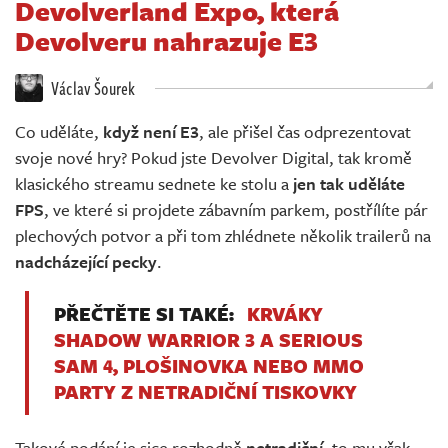
Devolverland Expo, která
Živě
Devolveru nahrazuje E3
Václav Šourek
Co uděláte,
když není E3
, ale přišel čas odprezentovat
svoje nové hry? Pokud jste Devolver Digital, tak kromě
klasického streamu sednete ke stolu a
jen tak uděláte
FPS
, ve které si projdete zábavním parkem, postřílíte pár
plechových potvor a při tom zhlédnete několik trailerů na
nadcházející pecky
.
PŘEČTĚTE SI TAKÉ:
KRVÁKY
SHADOW WARRIOR 3 A SERIOUS
SAM 4, PLOŠINOVKA NEBO MMO
PARTY Z NETRADIČNÍ TISKOVKY
Takové podání je sice rozhodně
netradiční
, to mu však