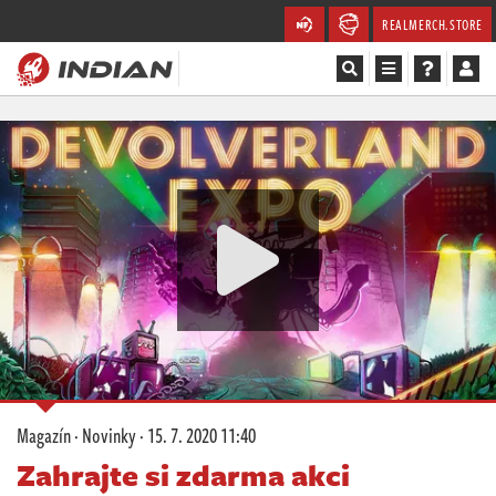
REALMERCH.STORE
Magazín
Recenze
Videa
Soutěže
Databáze
Komunita
Magazín
·
Novinky
·
15. 7. 2020 11:40
Redakce
Zahrajte si zdarma akci