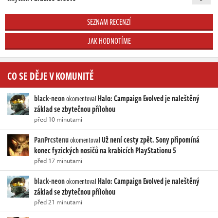
SEZNAM RECENZÍ
JAK HODNOTÍME
CO SE DĚJE V KOMUNITĚ
black-neon
Halo: Campaign Evolved je naleštěný
okomentoval
základ se zbytečnou přílohou
před 10 minutami
PanPrcstenu
Už není cesty zpět. Sony připomíná
okomentoval
konec fyzických nosičů na krabicích PlayStationu 5
před 17 minutami
black-neon
Halo: Campaign Evolved je naleštěný
okomentoval
základ se zbytečnou přílohou
před 21 minutami