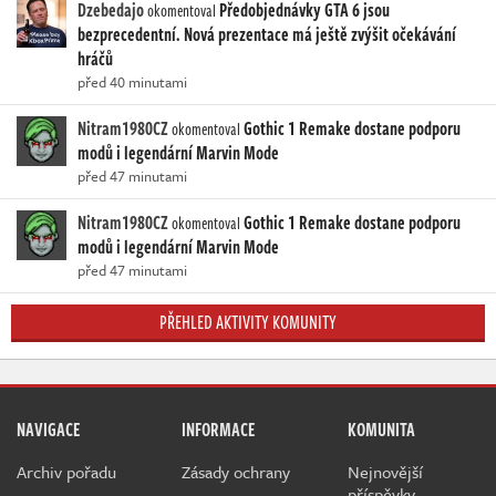
Dzebedajo
Předobjednávky GTA 6 jsou
okomentoval
bezprecedentní. Nová prezentace má ještě zvýšit očekávání
hráčů
před 40 minutami
Nitram1980CZ
Gothic 1 Remake dostane podporu
okomentoval
modů i legendární Marvin Mode
před 47 minutami
Nitram1980CZ
Gothic 1 Remake dostane podporu
okomentoval
modů i legendární Marvin Mode
před 47 minutami
PŘEHLED AKTIVITY KOMUNITY
NAVIGACE
INFORMACE
KOMUNITA
Archiv pořadu
Zásady ochrany
Nejnovější
příspěvky