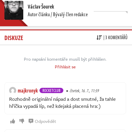
Václav Šourek
Autor článku / Bývalý člen redakce
DISKUZE
| 3 KOMENTÁŘŮ
Pro napsání komentáře musíš být přihlášen.
Přihlásit se
majkronyk
ROCKETCLUB
čtvrtek, 16. 7., 11:59
Rozhodně originální nápad a dost smutné, ža tahle
hříčka vypadá líp, než kdejaká placená hra:)
Odpovědět