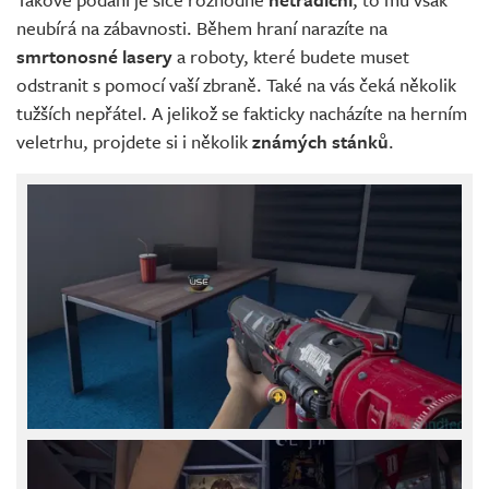
neubírá na zábavnosti. Během hraní narazíte na
smrtonosné lasery
a roboty, které budete muset
odstranit s pomocí vaší zbraně. Také na vás čeká několik
tužších nepřátel. A jelikož se fakticky nacházíte na herním
veletrhu, projdete si i několik
známých stánků
.