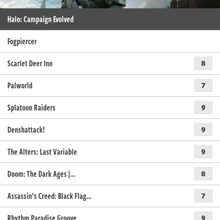
Halo: Campaign Evolved
Fogpiercer
Scarlet Deer Inn
8
Palworld
7
Splatoon Raiders
9
Denshattack!
9
The Alters: Last Variable
9
Doom: The Dark Ages |…
8
Assassin’s Creed: Black Flag…
7
Rhythm Paradise Groove
9