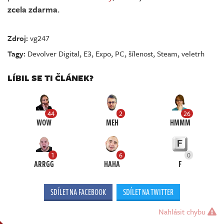
zcela zdarma
.
Zdroj:
vg247
Tagy:
Devolver Digital
,
E3
,
Expo
,
PC
,
šílenost
,
Steam
,
veletrh
LÍBIL SE TI ČLÁNEK?
44
2
26
WOW
MEH
HMMM
1
6
0
ARRGG
HAHA
F
SDÍLET NA FACEBOOK
SDÍLET NA TWITTER
Nahlásit chybu