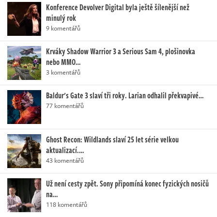
Konference Devolver Digital byla ještě šílenější než
minulý rok
9 komentářů
Krváky Shadow Warrior 3 a Serious Sam 4, plošinovka
nebo MMO…
3 komentářů
Baldur's Gate 3 slaví tři roky. Larian odhalil překvapivé…
77 komentářů
Ghost Recon: Wildlands slaví 25 let série velkou
aktualizací.…
43 komentářů
Už není cesty zpět. Sony připomíná konec fyzických nosičů
na…
118 komentářů