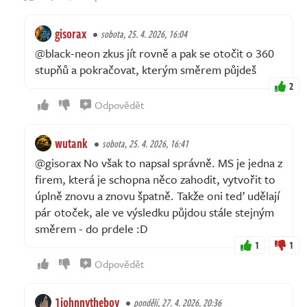
gisorax
sobota, 25. 4. 2026, 16:04
@black-neon zkus jít rovně a pak se otočit o 360
stupňů a pokračovat, kterým směrem půjdeš
2
Odpovědět
wutank
sobota, 25. 4. 2026, 16:41
@gisorax No však to napsal správně. MS je jedna z
firem, která je schopna něco zahodit, vytvořit to
úplně znovu a znovu špatně. Takže oni teď udělají
pár otoček, ale ve výsledku půjdou stále stejným
směrem - do prdele :D
1
1
Odpovědět
1johnnytheboy
pondělí, 27. 4. 2026, 20:36