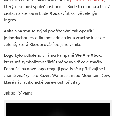
Živě
kterými si musí společnost projít. Bude to dlouhá a trnitá
cesta, na kterou si bude
Xbox
svítit zářivě zeleným
logem.
Asha Sharma
se svými podřízenými tak opouští
jednoduchou estetiku posledních let a vrací se k lesklé
zelené, která Xbox provází od jeho vzniku.
Logo bylo odhaleno v rámci kampaně
We Are Xbox
,
která má symbolizovat širší změny uvnitř celé značky.
Fanoušci na nové logo reagují pozitivně a přidávají se i
známé značky jako Razer, Waltmart nebo Mountain Dew,
které návrat ikonické barevnosti přivítaly.
Jak se líbí vám?