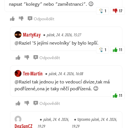
napsat "kolegy" nebo "zaměstnanci". 😉
1
17
Odpovědět
MartyKay
pátek, 24. 4. 2026, 15:27
@Raziel 'S jejími nevolníky' by bylo lepší.
1
11
Odpovědět
Ten-Martin
pátek, 24. 4. 2026, 16:08
@Raziel tak jednou je to vedoucí divize,tak má
podřízené,ona je taky něčí podřízená. 😉
11
Odpovědět
pátek, 24. 4. 2026,
Upraveno
pátek, 24. 4. 2026,
DeaSunCZ
19:29
19:29