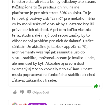
ten store starali viac a bol by odladeny ako steam.
Každopádne to že predaju ich hru na inej
platforme je pre nich strata 30% zo zisku. To je
ten pekný pasívny zisk “za nič” pre niekoho iného
co by mohli získavať v MS ak by aj ostatne hry išli
práve cez ich obchod. A pri tom koľko vlastnia
teraz studii a aké majú pod sebou značky by to
vôbec nebol problém pre nich dosiahnuť. Určite
súhlasím že aktuálne je ta zbox app zlá na PC,
archivementy vyzerajú jak zasunutie usb do
slotu…stabilita, možnosti…steam je kvalitou inde,
ale nemusel by byt. Aktuálne aj ja som dosť
sklamaný aj z toho xbox ally x co skúšam. Proste
musia popracovať na funkciách a stabilite ak chcú
získavať zákazníkov k sebe.
3
Odpovědět