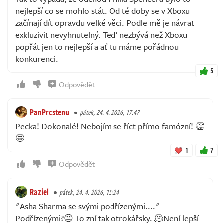
nejlepší co se mohlo stát. Od té doby se v Xboxu
začínají dít opravdu velké věci. Podle mě je návrat
exkluzivit nevyhnutelný. Teď nezbývá než Xboxu
popřát jen to nejlepší a ať tu máme pořádnou
konkurenci.
5
Odpovědět
PanPrcstenu
pátek, 24. 4. 2026, 17:47
Pecka! Dokonalé! Nebojím se říct přímo famózní! 👏
🤩
1
7
Odpovědět
Raziel
pátek, 24. 4. 2026, 15:24
"Asha Sharma se svými podřízenými...."
Podřízenými?😐 To zní tak otrokářsky. 🫠Není lepší