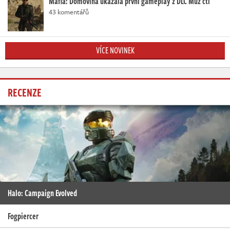
Mafia: Domovina ukázala první gameplay z DLC Muž cti
43 komentářů
VÍCE NOVINEK
RECENZE
Halo: Campaign Evolved
Fogpiercer