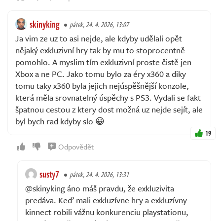
skinyking
pátek, 24. 4. 2026, 13:07
Ja vim ze uz to asi nejde, ale kdyby udělali opět
nějaký exkluzivní hry tak by mu to stoprocentně
pomohlo. A myslim tím exkluzivní proste čistě jen
Xbox a ne PC. Jako tomu bylo za éry x360 a diky
tomu taky x360 byla jejich nejúspěšnější konzole,
která měla srovnatelný úspěchy s PS3. Vydali se fakt
špatnou cestou z ktery dost možná uz nejde sejít, ale
byl bych rad kdyby slo 😀
19
Odpovědět
susty7
pátek, 24. 4. 2026, 13:31
@skinyking áno máš pravdu, že exkluzivita
predáva. Keď mali exkluzívne hry a exkluzívny
kinnect robili vážnu konkurenciu playstationu,