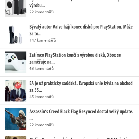
výrobu…
22 komentářů
Bývalý autor Valve hájí konec disků pro PlayStation. Může
za to…
147 komentářů
Zatímco PlayStation končí s výrobou disků, Xbox se
zaměřuje na…
63 komentářů
EA je už prakticky saúdská. Evropská unie kývla na obchod
za 55…
45 komentářů
Assassin's Creed Black Flag Resynced dostal velký update.
…
22 komentářů