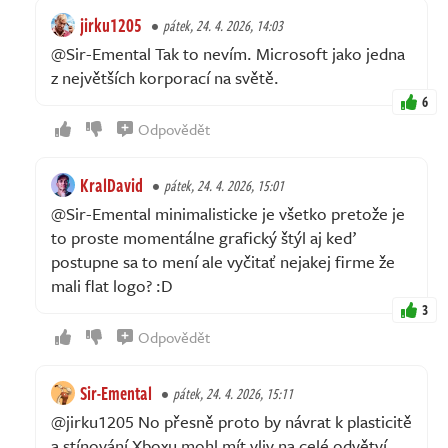
jirku1205
pátek, 24. 4. 2026, 14:03
@Sir-Emental Tak to nevím. Microsoft jako jedna
z největších korporací na světě.
6
Odpovědět
KralDavid
pátek, 24. 4. 2026, 15:01
@Sir-Emental minimalisticke je všetko pretože je
to proste momentálne grafický štýl aj keď
postupne sa to mení ale vyčitať nejakej firme že
mali flat logo? :D
3
Odpovědět
Sir-Emental
pátek, 24. 4. 2026, 15:11
@jirku1205 No přesně proto by návrat k plasticitě
a stínování Xboxu mohl mít vliv na celé odvětví.