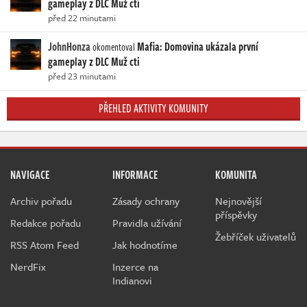
gameplay z DLC Muž cti
před 22 minutami
JohnHonza
Mafia: Domovina ukázala první
okomentoval
gameplay z DLC Muž cti
před 23 minutami
PŘEHLED AKTIVITY KOMUNITY
NAVIGACE
INFORMACE
KOMUNITA
Archiv pořadu
Zásady ochrany
Nejnovější
příspěvky
Redakce pořadu
Pravidla užívání
Žebříček uživatelů
RSS Atom Feed
Jak hodnotíme
NerdFix
Inzerce na
Indianovi