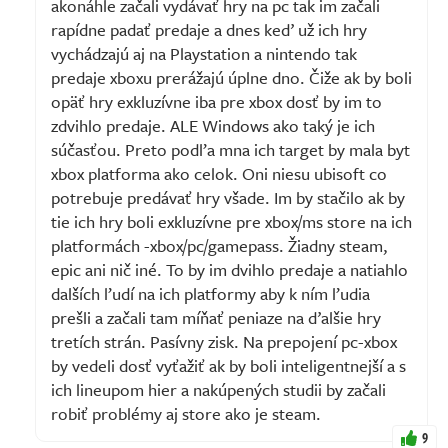
akonáhle začali vydávať hry na pc tak im začali
rapídne padať predaje a dnes keď už ich hry
vychádzajú aj na Playstation a nintendo tak
predaje xboxu prerážajú úplne dno. Čiže ak by boli
opäť hry exkluzívne iba pre xbox dosť by im to
zdvihlo predaje. ALE Windows ako taký je ich
súčasťou. Preto podľa mna ich target by mala byt
xbox platforma ako celok. Oni niesu ubisoft co
potrebuje predávať hry všade. Im by stačilo ak by
tie ich hry boli exkluzívne pre xbox/ms store na ich
platformách -xbox/pc/gamepass. Žiadny steam,
epic ani nič iné. To by im dvihlo predaje a natiahlo
dalších ľudí na ich platformy aby k ním ľudia
prešli a začali tam míňať peniaze na ďalšie hry
tretích strán. Pasívny zisk. Na prepojení pc-xbox
by vedeli dosť vyťažiť ak by boli inteligentnejší a s
ich lineupom hier a nakúpených studii by začali
robiť problémy aj store ako je steam.
9