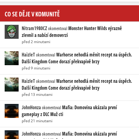
CO SE DĚJE V KOMUNITĚ
Nitram1980CZ
Monster Hunter Wilds výrazně
okomentoval
zlevnil a nabízí demoverzi
před 2 minutami
HaizleT
Warhorse nehodlá měnit recept na úspěch.
okomentoval
Další Kingdom Come dorazí překvapivě brzy
před 9 minutami
HaizleT
Warhorse nehodlá měnit recept na úspěch.
okomentoval
Další Kingdom Come dorazí překvapivě brzy
před 13 minutami
JohnHonza
Mafia: Domovina ukázala první
okomentoval
gameplay z DLC Muž cti
před 21 minutami
JohnHonza
Mafia: Domovina ukázala první
okomentoval