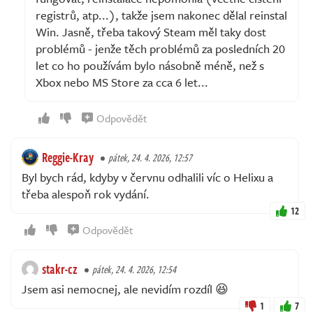
registrů, atp...), takže jsem nakonec dělal reinstal
Win. Jasně, třeba takový Steam měl taky dost
problémů - jenže těch problémů za posledních 20
let co ho používám bylo násobně méně, než s
Xbox nebo MS Store za cca 6 let...
Odpovědět
Reggie-Kray
pátek, 24. 4. 2026, 12:57
Byl bych rád, kdyby v červnu odhalili víc o Helixu a
třeba alespoň rok vydání.
12
Odpovědět
stakr-cz
pátek, 24. 4. 2026, 12:54
Jsem asi nemocnej, ale nevidím rozdíl 😆
1
7