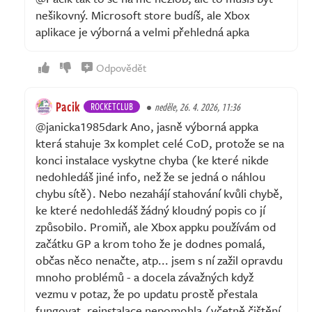
nešikovný. Microsoft store budíš, ale Xbox
aplikace je výborná a velmi přehledná apka
Odpovědět
Pacik
ROCKETCLUB
neděle, 26. 4. 2026, 11:36
@janicka1985dark Ano, jasně výborná appka
která stahuje 3x komplet celé CoD, protože se na
konci instalace vyskytne chyba (ke které nikde
nedohledáš jiné info, než že se jedná o náhlou
chybu sítě). Nebo nezahájí stahování kvůli chybě,
ke které nedohledáš žádný kloudný popis co jí
způsobilo. Promiň, ale Xbox appku používám od
začátku GP a krom toho že je dodnes pomalá,
občas něco nenačte, atp... jsem s ní zažil opravdu
mnoho problémů - a docela závažných když
vezmu v potaz, že po updatu prostě přestala
fungovat, reinstalace nepomohla (včetně čištění