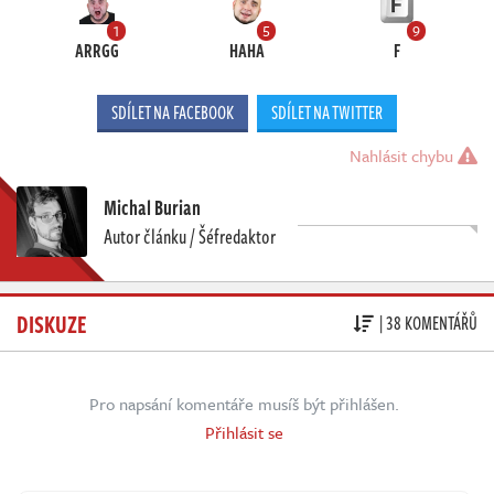
1
5
9
ARRGG
HAHA
F
SDÍLET NA FACEBOOK
SDÍLET NA TWITTER
Nahlásit chybu
Michal Burian
Autor článku / Šéfredaktor
DISKUZE
| 38 KOMENTÁŘŮ
Pro napsání komentáře musíš být přihlášen.
Přihlásit se