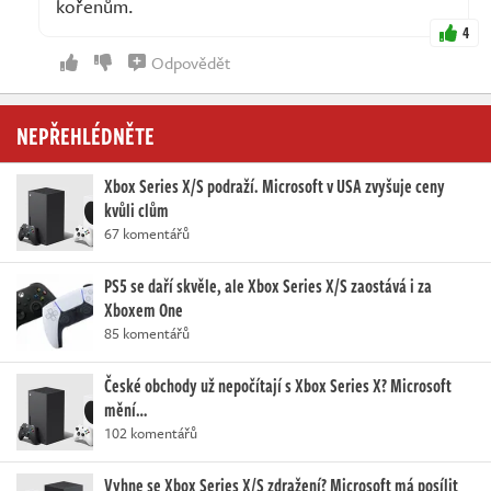
kořenům.
4
Odpovědět
NEPŘEHLÉDNĚTE
Xbox Series X/S podraží. Microsoft v USA zvyšuje ceny
kvůli clům
67 komentářů
PS5 se daří skvěle, ale Xbox Series X/S zaostává i za
Xboxem One
85 komentářů
České obchody už nepočítají s Xbox Series X? Microsoft
mění…
102 komentářů
Vyhne se Xbox Series X/S zdražení? Microsoft má posílit