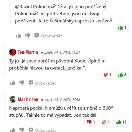
@Raziel Pokud máš šéfa, jsi jeho podřízený.
Pokud máš lidi pod sebou, jsou oni tvoji
podřízení. Je to češtinářsky naprosto správně.
5
Odpovědět
Ten-Martin
pátek, 24. 4. 2026, 15:03
Ty jo ,já snad oprášim původní Xbox. Úplně mi
proběhla hlavou ta uvítací,, znělka ".
1
8
Odpovědět
black-neon
pátek, 24. 4. 2026, 14:58
Naprostá pecka. Nemůžu uvěřit té změně o 360°
stupňů. Takhle to má vypadat. Jen tak dál.
1
1
12
Odpovědět