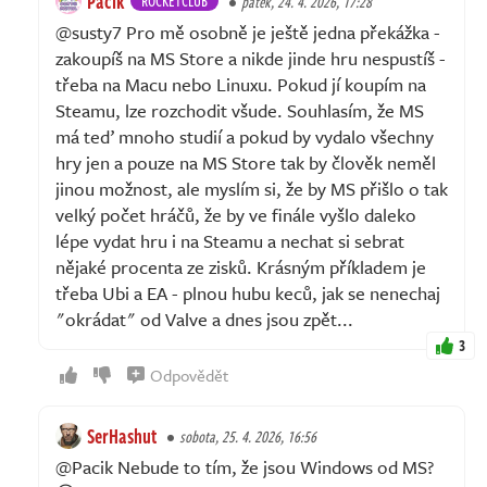
Pacik
ROCKETCLUB
pátek, 24. 4. 2026, 17:28
@susty7 Pro mě osobně je ještě jedna překážka -
zakoupíš na MS Store a nikde jinde hru nespustíš -
třeba na Macu nebo Linuxu. Pokud jí koupím na
Steamu, lze rozchodit všude. Souhlasím, že MS
má teď mnoho studií a pokud by vydalo všechny
hry jen a pouze na MS Store tak by člověk neměl
jinou možnost, ale myslím si, že by MS přišlo o tak
velký počet hráčů, že by ve finále vyšlo daleko
lépe vydat hru i na Steamu a nechat si sebrat
nějaké procenta ze zisků. Krásným příkladem je
třeba Ubi a EA - plnou hubu keců, jak se nenechaj
"okrádat" od Valve a dnes jsou zpět...
3
Odpovědět
SerHashut
sobota, 25. 4. 2026, 16:56
@Pacik Nebude to tím, že jsou Windows od MS?