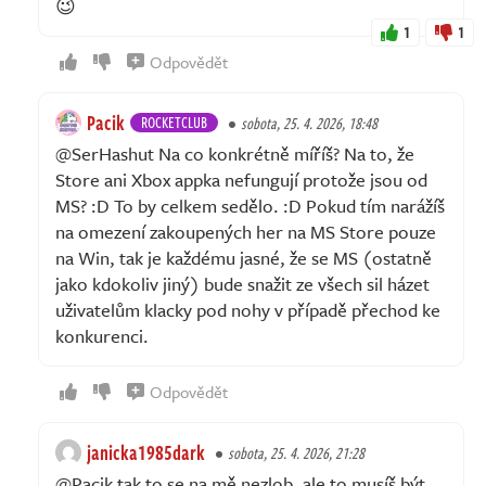
😉
1
1
Odpovědět
Pacik
ROCKETCLUB
sobota, 25. 4. 2026, 18:48
@SerHashut Na co konkrétně míříš? Na to, že
Store ani Xbox appka nefungují protože jsou od
MS? :D To by celkem sedělo. :D Pokud tím narážíš
na omezení zakoupených her na MS Store pouze
na Win, tak je každému jasné, že se MS (ostatně
jako kdokoliv jiný) bude snažit ze všech sil házet
uživatelům klacky pod nohy v případě přechod ke
konkurenci.
Odpovědět
janicka1985dark
sobota, 25. 4. 2026, 21:28
@Pacik tak to se na mě nezlob, ale to musíš být