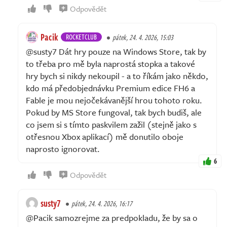
Odpovědět
Pacik
ROCKETCLUB
pátek, 24. 4. 2026, 15:03
@susty7 Dát hry pouze na Windows Store, tak by
to třeba pro mě byla naprostá stopka a takové
hry bych si nikdy nekoupil - a to říkám jako někdo,
kdo má předobjednávku Premium edice FH6 a
Fable je mou nejočekávanější hrou tohoto roku.
Pokud by MS Store fungoval, tak bych budiš, ale
co jsem si s tímto paskvilem zažil (stejně jako s
otřesnou Xbox aplikací) mě donutilo oboje
naprosto ignorovat.
6
Odpovědět
susty7
pátek, 24. 4. 2026, 16:17
@Pacik samozrejme za predpokladu, že by sa o