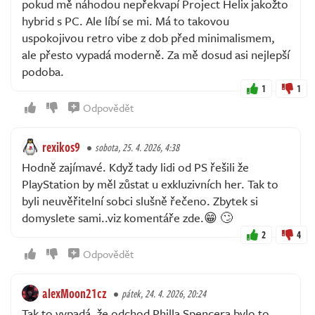
pokud mě náhodou nepřekvapí Project Helix jakožto
hybrid s PC. Ale líbí se mi. Má to takovou
uspokojivou retro vibe z dob před minimalismem,
ale přesto vypadá moderně. Za mě dosud asi nejlepší
podoba.
1
1
Odpovědět
rexikos9
sobota, 25. 4. 2026, 4:38
Hodně zajímavé. Když tady lidi od PS řešili že
PlayStation by měl zůstat u exkluzivních her. Tak to
byli neuvěřitelní sobci slušně řečeno. Zbytek si
domyslete sami..viz komentáře zde.😁 🙄
2
4
Odpovědět
alexMoon21cz
pátek, 24. 4. 2026, 20:24
Tak to vypadá, že odchod Philla Spencera bylo to