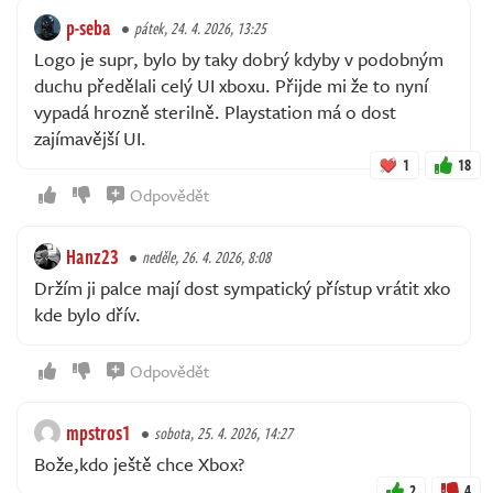
p-seba
pátek, 24. 4. 2026, 13:25
Logo je supr, bylo by taky dobrý kdyby v podobným
duchu předělali celý UI xboxu. Přijde mi že to nyní
vypadá hrozně sterilně. Playstation má o dost
zajímavější UI.
1
18
Odpovědět
Hanz23
neděle, 26. 4. 2026, 8:08
Držím ji palce mají dost sympatický přístup vrátit xko
kde bylo dřív.
Odpovědět
mpstros1
sobota, 25. 4. 2026, 14:27
Bože,kdo ještě chce Xbox?
2
4