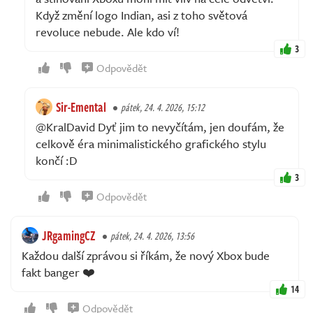
Když změní logo Indian, asi z toho světová
revoluce nebude. Ale kdo ví!
3
Odpovědět
Sir-Emental
pátek, 24. 4. 2026, 15:12
@KralDavid Dyť jim to nevyčítám, jen doufám, že
celkově éra minimalistického grafického stylu
končí :D
3
Odpovědět
JRgamingCZ
pátek, 24. 4. 2026, 13:56
Každou další zprávou si říkám, že nový Xbox bude
fakt banger ❤️
14
Odpovědět