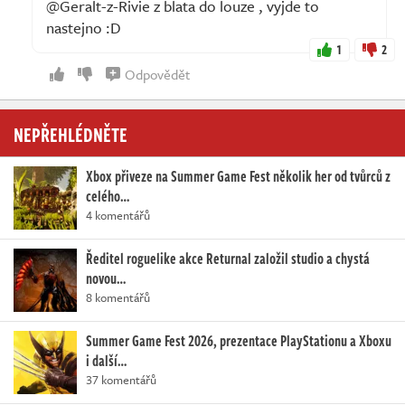
@Geralt-z-Rivie z blata do louze , vyjde to
nastejno :D
1
2
Odpovědět
NEPŘEHLÉDNĚTE
Xbox přiveze na Summer Game Fest několik her od tvůrců z
celého…
4 komentářů
Ředitel roguelike akce Returnal založil studio a chystá
novou…
8 komentářů
Summer Game Fest 2026, prezentace PlayStationu a Xboxu
i další…
37 komentářů