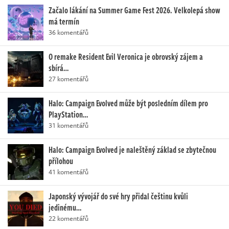
Začalo lákání na Summer Game Fest 2026. Velkolepá show
má termín
36 komentářů
O remake Resident Evil Veronica je obrovský zájem a
sbírá…
27 komentářů
Halo: Campaign Evolved může být posledním dílem pro
PlayStation…
31 komentářů
Halo: Campaign Evolved je naleštěný základ se zbytečnou
přílohou
41 komentářů
Japonský vývojář do své hry přidal češtinu kvůli
jedinému…
22 komentářů