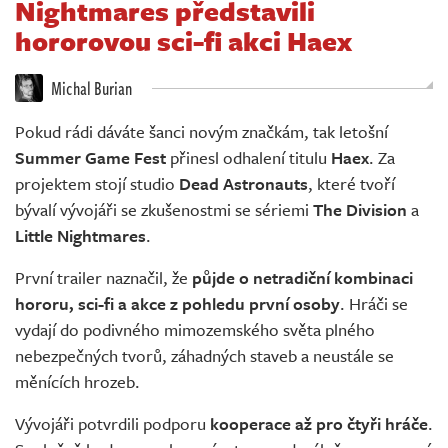
Nightmares představili
Živě
hororovou sci-fi akci Haex
Michal Burian
Pokud rádi dáváte šanci novým značkám, tak letošní
Summer Game Fest
přinesl odhalení titulu
Haex
. Za
projektem stojí studio
Dead Astronauts
, které tvoří
bývalí vývojáři se zkušenostmi se sériemi
The Division
a
Little Nightmares
.
První trailer naznačil, že
půjde o netradiční kombinaci
hororu, sci-fi a akce z pohledu první osoby
. Hráči se
vydají do podivného mimozemského světa plného
nebezpečných tvorů, záhadných staveb a neustále se
měnících hrozeb.
Vývojáři potvrdili podporu
kooperace až pro čtyři hráče
.