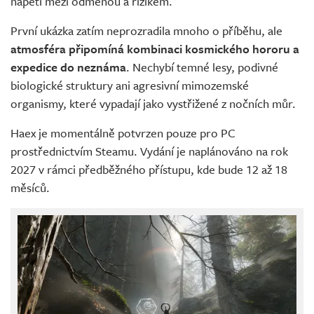
napětí mezi odměnou a rizikem.
První ukázka zatím neprozradila mnoho o příběhu, ale
atmosféra připomíná kombinaci kosmického hororu a
expedice do neznáma
. Nechybí temné lesy, podivné
biologické struktury ani agresivní mimozemské
organismy, které vypadají jako vystřižené z nočních můr.
Haex je momentálně potvrzen pouze pro PC
prostřednictvím Steamu. Vydání je naplánováno na rok
2027 v rámci předběžného přístupu, kde bude 12 až 18
měsíců.