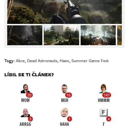
Tagy:
Akce
,
Dead Astronauts
,
Haex
,
Summer Game Fest
LÍBIL SE TI ČLÁNEK?
20
16
147
WOW
MEH
HMMM
3
1
4
ARRGG
HAHA
F