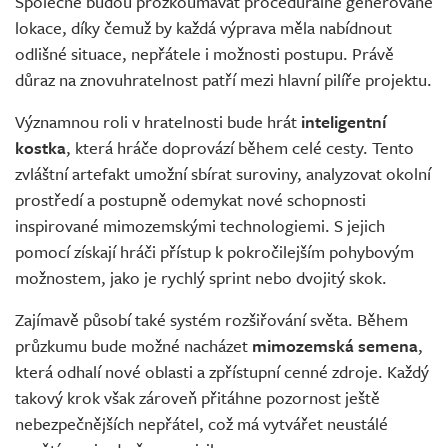
Společně budou prozkoumávat procedurálně generované
lokace, díky čemuž by každá výprava měla nabídnout
odlišné situace, nepřátele i možnosti postupu. Právě
důraz na znovuhratelnost patří mezi hlavní pilíře projektu.
Významnou roli v hratelnosti bude hrát
inteligentní
kostka
, která hráče doprovází během celé cesty. Tento
zvláštní artefakt umožní sbírat suroviny, analyzovat okolní
prostředí a postupně odemykat nové schopnosti
inspirované mimozemskými technologiemi. S jejich
pomocí získají hráči přístup k pokročilejším pohybovým
možnostem, jako je rychlý sprint nebo dvojitý skok.
Zajímavě působí také systém rozšiřování světa. Během
průzkumu bude možné nacházet
mimozemská semena
,
která odhalí nové oblasti a zpřístupní cenné zdroje. Každý
takový krok však zároveň přitáhne pozornost ještě
nebezpečnějších nepřátel, což má vytvářet neustálé