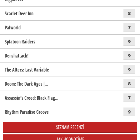
Scarlet Deer Inn
8
Palworld
7
Splatoon Raiders
9
Denshattack!
9
The Alters: Last Variable
9
Doom: The Dark Ages |…
8
Assassin’s Creed: Black Flag…
7
Rhythm Paradise Groove
9
SEZNAM RECENZÍ
JAK HODNOTÍME