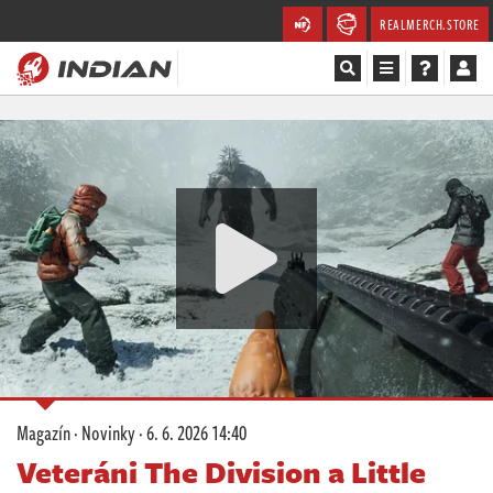
REALMERCH.STORE
Magazín
Recenze
Videa
Soutěže
Databáze
Komunita
Magazín
·
Novinky
·
6. 6. 2026 14:40
Redakce
Veteráni The Division a Little