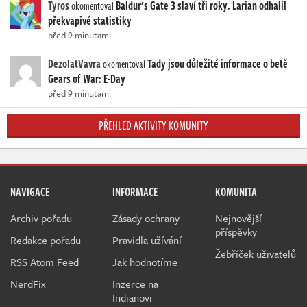
Tyros
Baldur's Gate 3 slaví tři roky. Larian odhalil
okomentoval
překvapivé statistiky
před 9 minutami
DezolatVavra
Tady jsou důležité informace o betě
okomentoval
Gears of War: E-Day
před 9 minutami
PŘEHLED AKTIVITY KOMUNITY
NAVIGACE
INFORMACE
KOMUNITA
Archiv pořadu
Zásady ochrany
Nejnovější
příspěvky
Redakce pořadu
Pravidla užívání
Žebříček uživatelů
RSS Atom Feed
Jak hodnotíme
NerdFix
Inzerce na
Indianovi