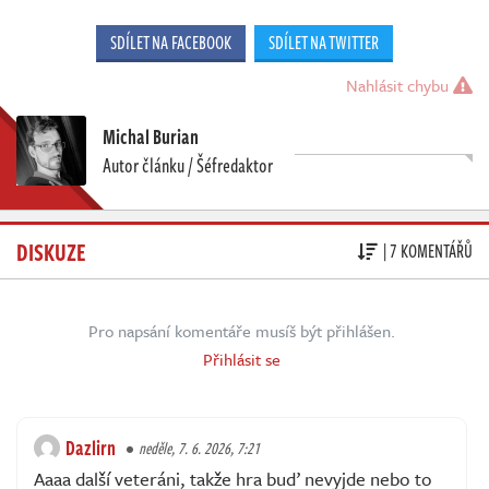
SDÍLET NA FACEBOOK
SDÍLET NA TWITTER
Nahlásit chybu
Michal Burian
Autor článku / Šéfredaktor
DISKUZE
| 7 KOMENTÁŘŮ
Pro napsání komentáře musíš být přihlášen.
Přihlásit se
Dazlirn
neděle, 7. 6. 2026, 7:21
Aaaa další veteráni, takže hra buď nevyjde nebo to